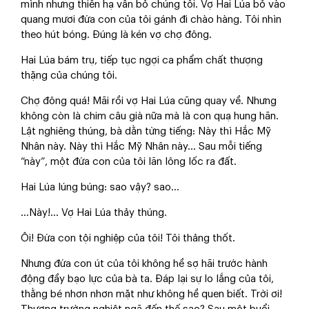
mình nhưng thiên hạ vẫn bỏ chúng tôi. Vợ Hai Lúa bỏ vào
quang mươi đứa con của tôi gánh đi chào hàng. Tôi nhìn
theo hút bóng. Đúng là kén vợ chợ đông.
Hai Lúa bám trụ, tiếp tục ngợi ca phẩm chất thượng
thặng của chúng tôi.
Chợ đông quá! Mãi rồi vợ Hai Lúa cũng quay về. Nhưng
không còn là chim câu già nữa mà là con quạ hung hãn.
Lật nghiêng thúng, bà dằn từng tiếng: Này thì Hắc Mỹ
Nhân này. Này thì Hắc Mỹ Nhân này… Sau mỗi tiếng
“này”, một đứa con của tôi lăn lông lốc ra đất.
Hai Lúa lúng búng: sao vậy? sao…
…Này!... Vợ Hai Lúa thảy thúng.
Ôi! Đứa con tội nghiệp của tôi! Tôi thảng thốt.
Nhưng đứa con út của tôi không hề sợ hãi trước hành
động đầy bạo lực của bà ta. Đáp lại sự lo lắng của tôi,
thằng bé nhơn nhơn mặt như không hề quen biết. Trời ơi!