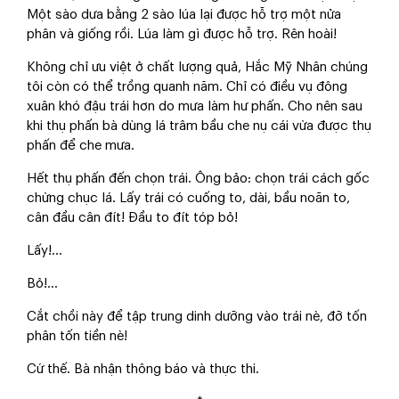
Một sào dưa bằng 2 sào lúa lại được hỗ trợ một nửa
phân và giống rồi. Lúa làm gì được hỗ trợ. Rên hoài!
Không chỉ ưu việt ở chất lượng quả, Hắc Mỹ Nhân chúng
tôi còn có thể trồng quanh năm. Chỉ có điều vụ đông
xuân khó đậu trái hơn do mưa làm hư phấn. Cho nên sau
khi thụ phấn bà dùng lá trâm bầu che nụ cái vừa được thụ
phấn để che mưa.
Hết thụ phấn đến chọn trái. Ông bảo: chọn trái cách gốc
chừng chục lá. Lấy trái có cuống to, dài, bầu noãn to,
cân đầu cân đít! Đầu to đít tóp bỏ!
Lấy!...
Bỏ!...
Cắt chồi này để tập trung dinh dưỡng vào trái nè, đỡ tốn
phân tốn tiền nè!
Cứ thế. Bà nhận thông báo và thực thi.