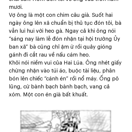
mươi.
Vợ ông là một con chim câu già. Suốt hai
ngày ông lên xã chuẩn bị thủ tục đón tôi, bà
vẫn lui hui với heo gà. Ngay cả khi ông nói
“sáng nay làm lễ đón nhận tại hội trường Ủy
ban xã” bà cũng chỉ ậm ừ rồi quảy gióng
gánh đi cắt rau về nấu cám heo.
Khỏi nói niềm vui của Hai Lúa. Ông nhét giấy
chứng nhận vào túi áo, buộc tài liệu, phân
bón lên chiếc “cánh én” rồi nổ máy. Ống pô
lủng, cứ bành bạch bành bạch, vang cả
xóm. Một con én già bất khuất.