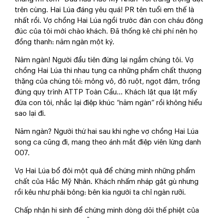
trên cùng. Hai Lúa đáng yêu quá! PR tên tuổi em thế là
nhất rồi. Vợ chồng Hai Lúa ngồi trước đàn con cháu đông
đúc của tôi mời chào khách. Đã thống kê chi phí nên họ
đồng thanh: năm ngàn một ký.
Năm ngàn! Người đầu tiên đứng lại ngắm chúng tôi. Vợ
chồng Hai Lúa thi nhau tụng ca những phẩm chất thượng
thặng của chúng tôi: mỏng vỏ, đỏ ruột, ngọt đậm, trồng
đúng quy trình ATTP Toàn Cầu… Khách lật qua lật mấy
đứa con tôi, nhắc lại điệp khúc “năm ngàn” rồi không hiểu
sao lại đi.
Năm ngàn? Người thứ hai sau khi nghe vợ chồng Hai Lúa
song ca cũng đi, mang theo ánh mắt điệp viên lừng danh
007.
Vợ Hai Lúa bổ đôi một quả để chứng minh những phẩm
chất của Hắc Mỹ Nhân. Khách nhấm nháp gật gù nhưng
rồi kêu như phải bỏng: bên kia người ta chỉ ngàn rưỡi.
Chấp nhận hi sinh để chứng minh dòng dõi thế phiệt của