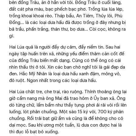
bên đồng Trâu, ăn ở hẳn với tôi. Đồng Trâu ở cuối làng,
đất cát pha màu, bạc phếch bạc phơ. Trồng lúa lúa lép,
trồng khoai khoai rèo. Tháp bầu, An Tiêm, Thủy lôi, Phù
Đổng… là các loại dưa hấu đã được trồng ở đây nhưng bị
bả trầu, phấn trắng, thán thư, bọ dưa... Còi cọc, không ra
gì.
Hai Lúa quả là người đầy dự cảm, đầy niềm tin. Sau hai
ngày tập huấn trên xã, những yếu điểm thâm căn cốt đế
của đồng Trâu biến mất dạng. Cũng có thể ông có cái
nhìn thấu thị ở tôi. Xin các bạn chớ nghĩ tôi là gái đẹp da
đen. Hắc Mỹ Nhân là loại dưa hấu xanh đậm, mỏng vỏ,
đỏ ruột. Ngon nhất trong các loại dưa hấu.
Hai Lúa chặt tre, che trại, rào ruộng. Thỉnh thoảng ông lại
giở cẩm nang mà ông Mai đã trao hôm ở Ủy ban xã. Ông
dò từng chữ, lẩm bẩm như thầy tụng: phơi ải rải vôi rồi lên
luống, lót phân chuồng. Một sào 15 ký vôi, 700 ký phân
chuồng. Rồi trải bạt giữ ẩm và cũng là để không cho cỏ
dại mọc. Sau khi ương một tuần, lũ dưa con được hai lá
thì đục lỗ bạt bỏ xuống.