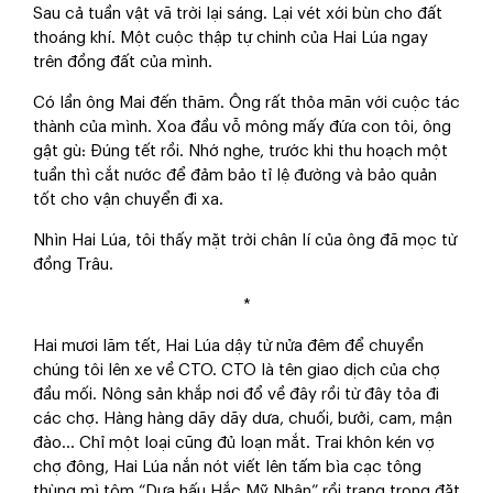
Sau cả tuần vật vã trời lại sáng. Lại vét xới bùn cho đất
thoáng khí. Một cuộc thập tự chinh của Hai Lúa ngay
trên đồng đất của mình.
Có lần ông Mai đến thăm. Ông rất thỏa mãn với cuộc tác
thành của mình. Xoa đầu vỗ mông mấy đứa con tôi, ông
gật gù: Đúng tết rồi. Nhớ nghe, trước khi thu hoạch một
tuần thì cắt nước để đảm bảo tỉ lệ đường và bảo quản
tốt cho vận chuyển đi xa.
Nhìn Hai Lúa, tôi thấy mặt trời chân lí của ông đã mọc từ
đồng Trâu.
*
Hai mươi lăm tết, Hai Lúa dậy từ nửa đêm để chuyển
chúng tôi lên xe về CTO. CTO là tên giao dịch của chợ
đầu mối. Nông sản khắp nơi đổ về đây rồi từ đây tỏa đi
các chợ. Hàng hàng dãy dãy dưa, chuối, bưởi, cam, mận
đào… Chỉ một loại cũng đủ loạn mắt. Trai khôn kén vợ
chợ đông, Hai Lúa nắn nót viết lên tấm bìa cạc tông
thùng mì tôm “Dưa hấu Hắc Mỹ Nhân” rồi trang trọng đặt