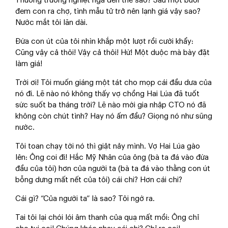
Thương trường nghiệt ngã đến thế sao? Sau một buổi
đem con ra chợ, tình mẫu tử trở nên lạnh giá vậy sao?
Nước mắt tôi lăn dài.
Đứa con út của tôi nhìn khắp một lượt rồi cười khẩy:
Cũng vậy cả thôi! Vậy cả thôi! Hừ! Một duộc mà bày đặt
làm giá!
Trời ơi! Tôi muốn giáng một tát cho mọp cái đầu dưa của
nó đi. Lẽ nào nó không thấy vợ chồng Hai Lúa đã tuốt
sức suốt ba tháng trời? Lẽ nào mới gia nhập CTO nó đã
không còn chút tình? Hay nó ấm đầu? Giọng nó như sũng
nước.
Tôi toan chạy tới nó thì giật nảy mình. Vợ Hai Lúa gào
lên: Ông coi đi! Hắc Mỹ Nhân của ông (bà ta đá vào đứa
đầu của tôi) hơn của người ta (bà ta đá vào thằng con út
bỗng dưng mất nết của tôi) cái chi? Hơn cái chi?
Cái gì? “Của người ta” là sao? Tôi ngớ ra.
Tai tôi lại chói lói âm thanh của quạ mất mồi: Ông chỉ