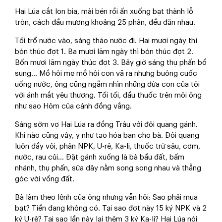
Hai Lúa cắt lon bia, mài bén rồi ấn xuống bạt thành lỗ
tròn, cách đầu mương khoảng 25 phân, đều đặn nhau.
Tối trổ nước vào, sáng tháo nước đi. Hai mươi ngày thì
bón thúc đợt 1. Ba mươi lăm ngày thì bón thúc đợt 2.
Bốn mươi lăm ngày thúc đợt 3. Bảy giờ sáng thụ phấn bổ
sung... Mồ hôi mẹ mồ hôi con vã ra nhưng buông cuốc
uống nước, ông cũng ngắm nhìn những đứa con của tôi
với ánh mắt yêu thương. Tối tối, đầu thuốc trên môi ông
như sao Hôm của cánh đồng vắng.
Sáng sớm vợ Hai Lúa ra đồng Trâu với đôi quang gánh.
Khi nào cũng vậy, y như tạo hóa ban cho bà. Đôi quang
luôn đầy vôi, phân NPK, U-rê, Ka-li, thuốc trừ sâu, cơm,
nước, rau củi... Đặt gánh xuống là bà bầu đất, bấm
nhánh, thụ phấn, sửa dây nằm song song nhau và thẳng
góc với vồng đất.
Bà làm theo lệnh của ông nhưng vẫn hỏi: Sao phải mua
bạt? Tiền đang không có. Tại sao đợt này 15 ký NPK và 2
ký U-rê? Tại sao lần này lại thêm 3 ký Ka-li? Hai Lúa nói