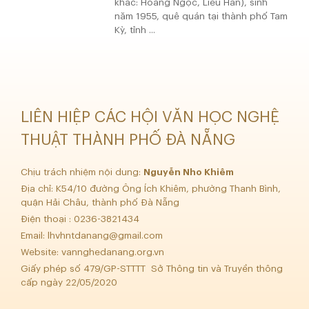
khác: Hoàng Ngọc, Liêu Hân), sinh
năm 1955, quê quán tại thành phố Tam
Kỳ, tỉnh ...
LIÊN HIỆP CÁC HỘI VĂN HỌC NGHỆ
THUẬT THÀNH PHỐ ĐÀ NẴNG
Chịu trách nhiệm nội dung:
Nguyễn Nho Khiêm
Địa chỉ: K54/10 đường Ông Ích Khiêm, phường Thanh Bình,
quận Hải Châu, thành phố Đà Nẵng
Điện thoại : 0236-3821434
Email:
lhvhntdanang@gmail.com
Website: vannghedanang.org.vn
Giấy phép số 479/GP-STTTT Sở Thông tin và Truyền thông
cấp ngày 22/05/2020