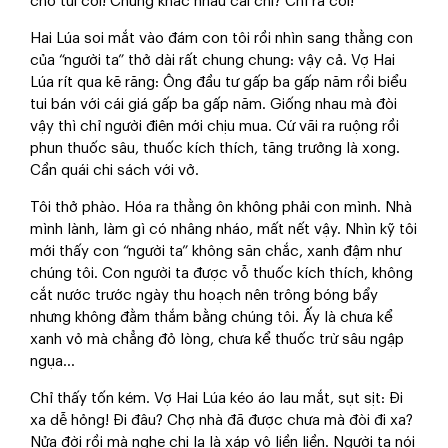
cho tui coi! Chúng khác nhau cái chi? Chỉ ra coi!
Hai Lúa soi mắt vào đám con tôi rồi nhìn sang thằng con
của “người ta” thở dài rất chung chung: vậy cả. Vợ Hai
Lúa rít qua kẽ răng: Ông đầu tư gấp ba gấp năm rồi biểu
tui bán với cái giá gấp ba gấp năm. Giống nhau mà đòi
vậy thì chỉ người điên mới chịu mua. Cứ vãi ra ruộng rồi
phun thuốc sâu, thuốc kích thích, tăng trưởng là xong.
Cần quái chi sách với vở.
Tôi thở phào. Hóa ra thằng ôn không phải con mình. Nhà
mình lành, làm gì có nhâng nháo, mất nết vậy. Nhìn kỹ tôi
mới thấy con “người ta” không săn chắc, xanh đậm như
chúng tôi. Con người ta được vỗ thuốc kích thích, không
cắt nước trước ngày thu hoạch nên trông bóng bẩy
nhưng không đằm thắm bằng chúng tôi. Ấy là chưa kể
xanh vỏ mà chẳng đỏ lòng, chưa kể thuốc trừ sâu ngập
ngụa...
Chỉ thấy tốn kém. Vợ Hai Lúa kéo áo lau mắt, sụt sịt: Đi
xa dễ hỏng! Đi đâu? Chợ nhà đã được chưa mà đòi đi xa?
Nửa đời rồi mà nghe chi lạ là xáp vô liền liền. Người ta nói