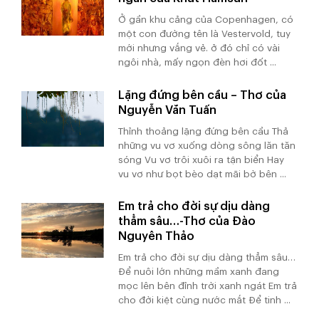
Ở gần khu cảng của Copenhagen, có
một con đường tên là Vestervold, tuy
mới nhưng vắng vẻ. ở đó chỉ có vài
ngôi nhà, mấy ngọn đèn hơi đốt ...
Lặng đứng bên cầu – Thơ của
Nguyễn Văn Tuấn
Thỉnh thoảng lặng đứng bên cầu Thả
những vu vơ xuống dòng sông lăn tăn
sóng Vu vơ trôi xuôi ra tận biển Hay
vu vơ như bọt bèo dạt mãi bờ bên ...
Em trả cho đời sự dịu dàng
thẳm sâu…-Thơ của Đào
Nguyên Thảo
Em trả cho đời sự dịu dàng thẳm sâu…
Để nuôi lớn những mầm xanh đang
mọc lên bên đỉnh trời xanh ngát Em trả
cho đời kiệt cùng nước mắt Để tinh ...