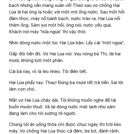
bạch nhưng vẫn mang xuân về! Theo sau vợ chồng Hai
Lúa là hai ông lạ hoắc với một mớ ống nước. Sau một hồi
đâm thọc, máy nổ bành bạch, nước trào ra. Hai Lúa nối
thêm ống. Săm soi một hồi, ông nói: nước yếu quá.
Khách nói máy “nửa ngựa” thì vậy thôi.
Nhìn dòng nước một lúc Hai Lúa bảo: Lấy cái “một ngựa”.
Gấp đôi tiền đó. Vợ Hai Lúa nói. Vay nóng bà Thí, lãi hai
mươi, không bớt một phân.
Cái bà này, rõ là lèo nhèo. Tôi điên tiết.
Hai Lúa phẩy tay: Thay! Đúng ba mươi tết trả tiền. Sai lời
làm con chó.
Mặt vợ Hai Lúa chảy dài. Tôi không muốn nghe đề tài
buồn muôn thuở. Vả lại dòng nước mát lạnh như sâm
đang làm cho tôi sướng tê người.
Chúng tôi ăn uống thỏa chí được chục ngày thì trời kéo
mây. Vợ chồng Hai Lúa thức cả đêm, be bờ, đánh rãnh.