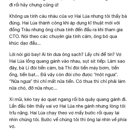
đi rồi hãy chựng cũng ừ!
Không ưa tính càu nhàu của vợ Hai Lúa nhưng tôi thấy bà
đúng. Hai Lúa thành công khi áp dụng kĩ thuật mới với
đồng Trâu nhưng ông chưa tính đến đầu ra khi tham gia
CTO. Nói theo các chuyên gia tình cảm, ông bỏ qua
khúc dạo đầu…
Lời nói gió bay! Ai tin dưa ông sạch? Lấy chi để tin? Vợ
Hai Lúa lồng quang gánh vào nhau, sụt sịt tiếp: Làm sao
đây, bà Lì đòi tiền cám, bà Thí đòi tiền máy bơm, tiền
ống, tiền bạt... Đã vậy còn đòi cho được “một ngựa”.
“Nửa ngựa” thì chỉ mất nửa tiền. Có thua thì chỉ phải làm
nửa chó, đỡ nửa nhục…
Xì mũi, kéo tay áo quẹt ngang rồi bà quảy quang gánh đi.
Lần đầu tiên thấy vai vợ Hai Lúa nhẹ gánh nhưng lòng tôi
trĩu nặng. Hai Lúa chạy theo vợ mấy bước rồi quay lại
nhìn chúng tôi. Bước về chúng tôi thì ông lại nhìn về phía
vợ.