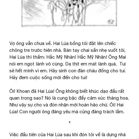
Vợ ông vẫn chưa về. Hai Lúa bồng tôi đặt lên chiếc
chõng tre trước hiên nhà. Bàn tay chai sần nhẹ vuốt tôi,
Hai Lúa thì thầm: Hắc Mỹ Nhân! Hắc Mỹ Nhân! Ông Mai
nói em ngọt lành vô cùng. Da thịt em mát lành quá. Tui
sẽ hết mình vì em. Hãy sinh con đàn cháu đống cho tui.
Hãy đem cuộc sống mới đến cho tui!
Ôi! Khoan đã Hai Lúa! Ông không biết khúc dạo đầu rất
quan trọng sao? Nó là cung bậc đẩy cảm xúc thăng hoa.
Như vậy sự cho và đón nhận mới hoàn hảo chứ. Ôi! Hai
Lúa! Con người ông đáng yêu mà cũng đáng trách lắm.
*
Việc đầu tiên của Hai Lúa sau khi đón tôi về là dựng nhà