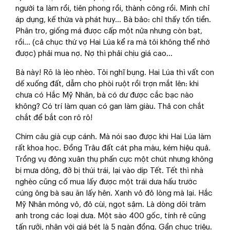
người ta làm rồi, tiên phong rồi, thành công rồi. Mình chỉ
áp dụng, kế thừa và phát huy... Bà bảo: chỉ thấy tốn tiền.
Phân tro, giống má được cấp một nửa nhưng còn bạt,
rồi… (cả chục thứ vợ Hai Lúa kể ra mà tôi không thể nhớ
được) phải mua nợ. Nợ thì phải chịu giá cao...
Bà này! Rõ là lèo nhèo. Tôi nghĩ bụng. Hai Lúa thì vất con
dế xuống đất, dẫm cho phòi ruột rồi trợn mắt lên: khi
chưa có Hắc Mỹ Nhân, bà có dư được cắc bạc nào
không? Có trí làm quan có gan làm giàu. Thả con chắt
chắt để bắt con rô rô!
Chim câu già cụp cánh. Mà nói sao được khi Hai Lúa làm
rất khoa học. Đồng Trâu đất cát pha màu, kém hiệu quả.
Trồng vụ đông xuân thụ phấn cực một chút nhưng không
bị mưa dông, đỡ bị thúi trái, lại vào dịp Tết. Tết thì nhà
nghèo cũng cố mua lấy được một trái dưa hấu trước
cúng ông bà sau ăn lấy hên. Xanh vỏ đỏ lòng mà lại. Hắc
Mỹ Nhân mỏng vỏ, đỏ cùi, ngọt sậm. Là dòng dõi trâm
anh trong các loại dưa. Một sào 400 gốc, tính rẻ cũng
tấn rưỡi, nhân với giá bét là 5 ngàn đồng. Gần chục triệu.