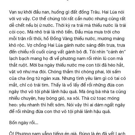
*
Vạn sự khởi đầu nan, huống gì đất đồng Trâu. Hai Lúa nói
với vợ vậy. Cơ thể chúng tôi rất cần nước nhưng cũng rất
dễ chết nếu bị ứ nước. Thời kỳ ra trái mà thiếu nước là trái
còi cọc. Mà nhỏ trái là nhỏ tiền. Đầu mùa mưa trời cho
mỗi trận rồi thôi, hồ Đồng Vàng thiếu nước, mương máng
khô rộc. Vợ chồng Hai Lúa gánh nước sáng đến trưa, trưa
đến chiều rồi cuối cùng vất gánh bỏ đi. Tôi nhìn “cánh én”
lạch bạch mang họ đi về phương nam rồi nhìn lũ con mà
thắt ruột. Mới ba ngày thiếu nước mẹ con tôi đã héo hắt,
vật vờ như ma đói. Chóng thắm thì chóng phai, lời sấm
của cha ông từ ngàn xưa. Nhưng tình yêu làm gì có tai có
mắt, chỉ có trái tim. Thấy là vồ lấy để rồi những đứa con
ngây thơ vô tội phải lãnh hậu quả. Mà ông bà nhà ta cũng
nhiều chuyện, hay bóng gió, xa xôi. Thà cứ toạc móng
heo: yêu nhanh thì hết sớm. Nói vậy thì ai dám ngất ngây
để rồi những đứa con thơ vô tội phải lãnh hậu quả.
Bốn ngày rồi…
Ô! Phương nam vẳng tiếng én già. Đúng là én đã về! Lạch