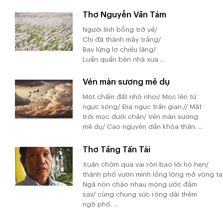
Thơ Nguyễn Văn Tám
Người lính bỗng trở về/
Chị đã thành mây trắng/
Bay lửng lơ chiều lặng/
Luẩn quẩn bên nhà xưa ...
Vén màn sương mê dụ
Một chấm đất nhỏ nhoi/ Mọc lên từ
ngực sóng/ Địa ngục trần gian.// Mặt
trời mọc dưới chân/ Vén màn sương
mê dụ/ Cao nguyên dần khỏa thân. ...
Thơ Tăng Tấn Tài
Xuân chớm qua vai rộn bao lời hò hẹn/
thành phố vươn mình lồng lộng mở vòng ta
Ngả nón chào nhau mộng ước đắm
say/ cùng chung sức rộng dài thêm
ngõ phố. ...