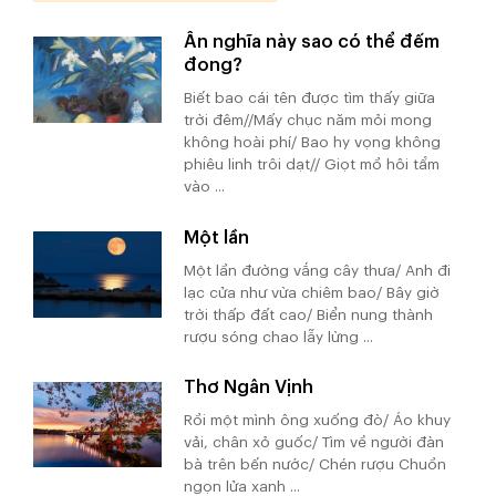
Ân nghĩa này sao có thể đếm
đong?
Biết bao cái tên được tìm thấy giữa
trời đêm//Mấy chục năm mỏi mong
không hoài phí/ Bao hy vọng không
phiêu linh trôi dạt// Giọt mồ hôi tẩm
vào ...
Một lần
Một lần đường vắng cây thưa/ Anh đi
lạc cửa như vừa chiêm bao/ Bây giờ
trời thấp đất cao/ Biển nung thành
rượu sóng chao lẫy lừng ...
Thơ Ngân Vịnh
Rồi một mình ông xuống đò/ Áo khuy
vải, chân xỏ guốc/ Tìm về người đàn
bà trên bến nước/ Chén rượu Chuồn
ngọn lửa xanh ...