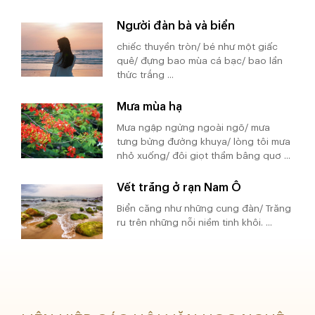
Người đàn bà và biển
chiếc thuyền tròn/ bé như một giấc
quê/ đựng bao mùa cá bạc/ bao lần
thức trắng ...
Mưa mùa hạ
Mưa ngập ngừng ngoài ngõ/ mưa
tưng bừng đường khuya/ lòng tôi mưa
nhỏ xuống/ đôi giọt thầm bâng quơ ...
Vết trăng ở rạn Nam Ô
Biển căng như những cung đàn/ Trăng
ru trên những nỗi niềm tinh khôi. ...