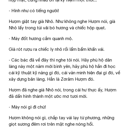
họp mặt, cùng nhau ôn lại kỷ niệm một thời...
- Hình như có tiếng người!
Hượm giật tay già Nhô. Như không nghe Hượm nói, già
Nhô lấy trong túi vải bó hương và chiếc hộp quẹt.
- Mày đốt hương cắm quanh mộ.
Già rót rượu ra chiếc ly nhỏ rồi lẩm bẩm khấn vái.
- Các bác đã về đây thì nghe tôi nói. Hãy phù hộ dân
làng này một năm mới bình yên, hãy phù hộ hắn đi học
cái kỹ thuật kỹ năng gì đó, cái văn minh hiện đại gì đó, về
xây dựng bản làng. Hắn là Zơrâm Hượm đó.
Hượm đã nghe già Nhô nói, trong cái hư thực ấy, Hượm
đã dần hình thành một ước mơ tươi mới.
- Mày nói gì đi chứ!
Hượm không nói gì, chắp tay vái lạy tứ phương, những
giọt sương đêm rơi trên mặt nghe nóng hổi.