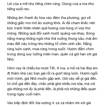
Lời của a mế như tiếng chim rừng. Giọng của a ma như
tiếng suối reo.
Những âm thanh ấy hòa vào đêm tha phương, gọi về
những giấc mơ mờ ảo sương khói. Ai đã chạm khắc nên
bức tranh thiên nhiên quê hương vừa hùng vĩ vừa thơ
mộng. Những quả đồi xanh mướt quàng vai nhau. Bóng
nắng mang những ngôi nhà thả xuống thung sâu, mái ấm
màu đất nâu trông như những tổ chim xinh xắn. Nắng
rừng luôn xanh, mưa rừng trong suốt. Hượm đắm chìm
trong dòng suy tưởng miên man, quên cả giờ hẹn với già
Nhô.
Hôm nay là chiều ba mươi Tết. A ma, a mế và hai đứa em
đi thăm nhà các bạn gái rồi ra gươl làng luôn. Hượm ngồi
một mình, già Nhô muốn gặp anh. Giờ này dễ gì già đến,
từ chỗ già đến đây, chắc phải ghé nhiều nơi nữa, mà với
già những nơi ấy là phải đến, là phải nói những điều quan
trọng ngày cuối năm.
Vào bếp định đốt lửa nướng ít za zá nhâm nhi với già