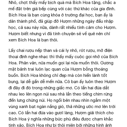
Nhô, chợt thấy mấy bịch quà mà Bích Hoa tặng, chắc a
mế đặt trên giá bếp cùng với các thứ khác của gia đình.
Bích Hoa là bạn cùng khóa ở trường đại học, bạn ấy là
dân thành phố, đã giúp đỡ Hượm những ngày đầu nhập
học, cả sau này nữa, dành rất nhiều tình cảm cho Hượm.
Hượm biết nhưng vì đã tính chuyện sẽ về quê nên chỉ
xem Bích Hoa là bạn thôi.
Lấy chai rượu nếp than và cái ly nhỏ, rót rượu, mở điện
thoại định nghe nhạc thì thấy mấy cuộc gọi nhỡ của Bích
Hoa. Phân vân, nửa muốn gọi lại nửa muốn thôi. Gương
mặt bảnh trai luôn lạc quan của Hượm bỗng thoáng
buồn. Bích Hoa không chỉ đẹp mà còn hiền lành tốt
bụng, lại dễ gần dễ mến nữa. Cô bạn ấy luôn theo Hượm
đi đây đi đó trong những giấc mơ. Có lần hai đứa dắt
nhau leo lên ngọn núi sau nhà lần theo tiếng chim rừng
đến lưng chừng núi. Họ ngồi bên nhau nhìn ngắm một
vùng xanh bạt ngàn nắng gió, thả những ước mơ lên trời
cao. Có lần hai đứa vào gươl làng, Hượm giải thích cho
Bích Hoa ý nghĩa những bức phù điêu được chạm khắc
tinh xảo. Bích Hoa như bị thôi miên bởi những hình ảnh