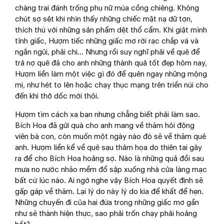
chàng trai đánh trống phụ nữ múa cồng chiêng. Không
chút sợ sệt khi nhìn thấy những chiếc mặt nạ dữ tợn,
thích thú với những sản phẩm dệt thổ cẩm. Khi giật mình
tỉnh giấc, Hượm tiếc những giấc mơ rời rạc chắp vá và
ngắn ngủi, phải chi... Nhưng rồi suy nghĩ phải về quê để
trả nợ quê đã cho anh những thành quả tốt đẹp hôm nay,
Hượm liền làm một việc gì đó để quên ngay những mộng
mị, như hét to lên hoặc chạy thục mạng trên triền núi cho
đến khi thở dốc mới thôi.
Hượm tìm cách xa bạn nhưng chẳng biết phải làm sao.
Bích Hoa đã gửi quà cho anh mang về thăm hỏi động
viên bà con, còn muốn một ngày nào đó sẽ về thăm quê
anh. Hượm liền kể về quê sau thảm họa do thiên tai gây
ra để cho Bích Hoa hoảng sợ. Nào là những quả đồi sau
mưa no nước nhão mềm đổ sập xuống nhà cửa làng mạc
bất cứ lúc nào. Ai ngờ nghe vậy Bích Hoa quyết định sẽ
gấp gáp về thăm. Lại lý do này lý do kia để khất để hẹn.
Những chuyến đi của hai đứa trong những giấc mơ gần
như sẽ thành hiện thực, sao phải trốn chạy phải hoảng