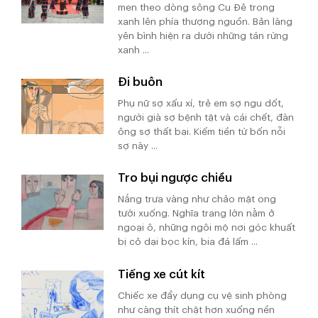
men theo dòng sông Cu Đê trong
xanh lên phía thượng nguồn. Bản làng
yên bình hiện ra dưới những tán rừng
xanh ...
Đi buôn
Phụ nữ sợ xấu xí, trẻ em sợ ngu dốt,
người già sợ bệnh tật và cái chết, đàn
ông sợ thất bại. Kiếm tiền từ bốn nỗi
sợ này ...
Tro bụi ngược chiều
Nắng trưa vàng như chảo mật ong
tưới xuống. Nghĩa trang lớn nằm ở
ngoại ô, những ngôi mộ nơi góc khuất
bị cỏ dại bọc kín, bia đá lấm ...
Tiếng xe cút kít
Chiếc xe đẩy dụng cụ vệ sinh phòng
như càng thít chặt hơn xuống nền