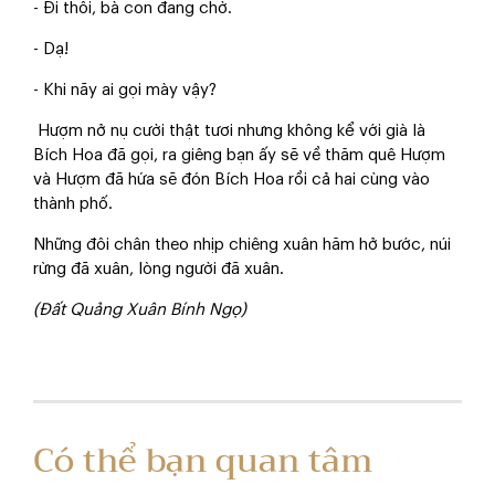
- Đi thôi, bà con đang chờ.
- Dạ!
- Khi nãy ai gọi mày vậy?
Hượm nở nụ cười thật tươi nhưng không kể với già là
Bích Hoa đã gọi, ra giêng bạn ấy sẽ về thăm quê Hượm
và Hượm đã hứa sẽ đón Bích Hoa rồi cả hai cùng vào
thành phố.
Những đôi chân theo nhịp chiêng xuân hăm hở bước, núi
rừng đã xuân, lòng người đã xuân.
(Đất Quảng Xuân Bính Ngọ)
Có thể bạn quan tâm