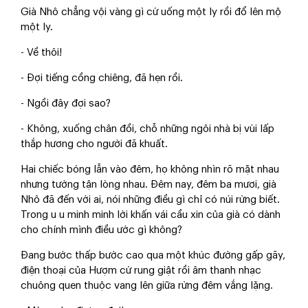
Già Nhô chẳng vội vàng gì cứ uống một ly rồi đổ lên mộ
một ly.
- Về thôi!
- Đợi tiếng cồng chiêng, đã hẹn rồi.
- Ngồi đây đợi sao?
- Không, xuống chân đồi, chỗ những ngôi nhà bị vùi lấp
thắp hương cho người đã khuất.
Hai chiếc bóng lẫn vào đêm, họ không nhìn rõ mặt nhau
nhưng tường tận lòng nhau. Đêm nay, đêm ba mươi, già
Nhô đã đến với ai, nói những điều gì chỉ có núi rừng biết.
Trong u u minh minh lời khấn vái cầu xin của già có dành
cho chính mình điều ước gì không?
Đang bước thấp bước cao qua một khúc đường gấp gãy,
điện thoại của Hượm cứ rung giật rồi âm thanh nhạc
chuông quen thuộc vang lên giữa rừng đêm vắng lặng.