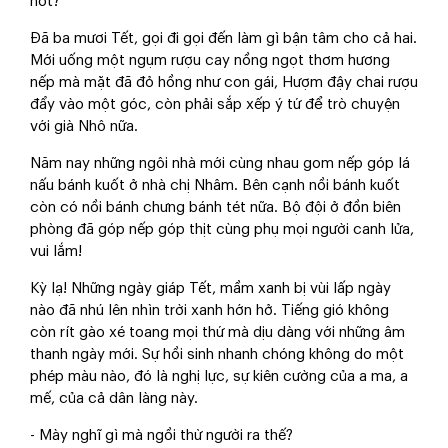
hốt?
Đã ba mươi Tết, gọi đi gọi đến làm gì bận tâm cho cả hai.
Mới uống một ngụm rượu cay nồng ngọt thơm hương
nếp mà mặt đã đỏ hồng như con gái, Hượm đậy chai rượu
đẩy vào một góc, còn phải sắp xếp ý tứ để trò chuyện
với già Nhô nữa.
Năm nay những ngôi nhà mới cùng nhau gom nếp góp lá
nấu bánh kuốt ở nhà chị Nhâm. Bên cạnh nồi bánh kuốt
còn có nồi bánh chưng bánh tét nữa. Bộ đội ở đồn biên
phòng đã góp nếp góp thịt cùng phụ mọi người canh lửa,
vui lắm!
Kỳ lạ! Những ngày giáp Tết, mầm xanh bị vùi lấp ngày
nào đã nhú lên nhìn trời xanh hớn hở. Tiếng gió không
còn rít gào xé toang mọi thứ mà dịu dàng với những âm
thanh ngày mới. Sự hồi sinh nhanh chóng không do một
phép màu nào, đó là nghị lực, sự kiên cường của a ma, a
mế, của cả dân làng này.
- Mày nghĩ gì mà ngồi thừ người ra thế?