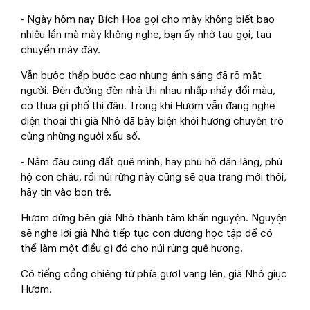
- Ngày hôm nay Bích Hoa gọi cho mày không biết bao
nhiêu lần mà mày không nghe, bạn ấy nhờ tau gọi, tau
chuyển máy đây.
Vẫn bước thấp bước cao nhưng ánh sáng đã rõ mặt
người. Đèn đường đèn nhà thi nhau nhấp nháy đổi màu,
có thua gì phố thị đâu. Trong khi Hượm vẫn đang nghe
điện thoại thì già Nhô đã bày biện khói hương chuyện trò
cùng những người xấu số.
- Nằm đâu cũng đất quê mình, hãy phù hộ dân làng, phù
hộ con cháu, rồi núi rừng này cũng sẽ qua trang mới thôi,
hãy tin vào bọn trẻ.
Hượm đứng bên già Nhô thành tâm khấn nguyện. Nguyện
sẽ nghe lời già Nhô tiếp tục con đường học tập để có
thể làm một điều gì đó cho núi rừng quê hương.
Có tiếng cồng chiêng từ phía gươl vang lên, già Nhô giục
Hượm.