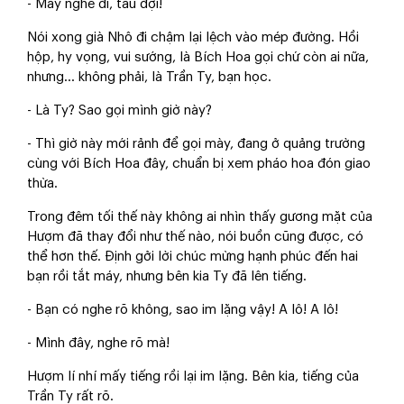
- Mày nghe đi, tau đợi!
Nói xong già Nhô đi chậm lại lệch vào mép đường. Hồi
hộp, hy vọng, vui sướng, là Bích Hoa gọi chứ còn ai nữa,
nhưng... không phải, là Trần Ty, bạn học.
- Là Ty? Sao gọi mình giờ này?
- Thì giờ này mới rảnh để gọi mày, đang ở quảng trường
cùng với Bích Hoa đây, chuẩn bị xem pháo hoa đón giao
thừa.
Trong đêm tối thế này không ai nhìn thấy gương mặt của
Hượm đã thay đổi như thế nào, nói buồn cũng được, có
thể hơn thế. Định gởi lời chúc mừng hạnh phúc đến hai
bạn rồi tắt máy, nhưng bên kia Ty đã lên tiếng.
- Bạn có nghe rõ không, sao im lặng vậy! A lô! A lô!
- Mình đây, nghe rõ mà!
Hượm lí nhí mấy tiếng rồi lại im lặng. Bên kia, tiếng của
Trần Ty rất rõ.