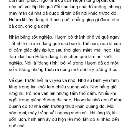
đỗi hạnh phúc. Ngôi nhà cũ của Hượm từng bị đất đá,
cây cối vùi lấp khi quả đồi sau lưng nhà đổ xuống, nhưng
may mắn cả nhà đã được di tản đến nơi khác trước đó.
Hượm khi ấy đang ở thành phố, chẳng giúp gì được cho
bà con, cho gia đình.
Nhận bằng tốt nghiệp, Hượm bỏ thành phố về quê ngay.
Tất nhiên là xem làng quê sau bão lũ thế nào, còn là xua
đi cảm giác đầy áp lực sau thời gian miệt mài học tập,
lâu dài hơn Hượm đang tính chọn quê làm nơi khởi
nghiệp. Nói là “đang tính” bởi vì trong Hượm đã có một
số ý tưởng nhưng thực ra cũng mới chỉ là ý tưởng thôi.
Về quê, trước hết là vì yêu và nhớ. Nhớ sự bình yên tĩnh
lặng trong làn khói lam chiều vương vấn. Nhớ nắng gió
rừng núi trổ hoa văn lên những tấm thổ cẩm. Nhiều khi
ngồi trong giảng đường đại học, Hượm lại nhớ con đường
quanh co từ nhà đến trường thuở khăn quàng đỏ. Mỗi
sớm mai, mây trắng vắt ngang sườn núi, khi lững lờ, khi
uốn lượn, hình ảnh ấy cứ hiện lên mỗi lần có ai nhắc đến
quê nhà.