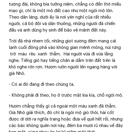
tượng đài, không bia tưởng niệm, chẳng có đền thờ miếu
mạo gì, chỉ là một mô đất cao như một ngôi mộ lớn.
Theo dân làng, dưới ấy là nơi yên nghỉ của rất nhiều
người, cả bộ đội và dân thường, những người đã chiến
đấu và anh dũng hy sinh để bảo vệ mảnh đất này.
Trời đã nhá nhem tối, những giọt sương đêm mang cái
lạnh cuối đông phả vào không gian mênh mông, núi rừng
trở màu rêu xanh thẫm. Hai người vừa đi vừa lắng
nghe. Tiếng gió hay tiếng chân ai dẫm trên đất trên lá
khô nghe rờn rợn. Hượm rướn người lên ngang hàng với
già Nhô.
- Có ai đó đang đi theo chúng ta.
- Không phải đi theo, họ ở trước mặt kia kìa, chỗ ngôi mộ.
Hượm chẳng thấy gì cả ngoài một màu xanh đã thẫm.
Già Nhô giải thích, đó chỉ là ngôi mộ gió thôi, hài cốt
được di dời ra nghĩa trang hoặc đưa về quê hết rồi, nhưng
các bác không quên nơi này, đêm ba mươi rủ nhau về đây