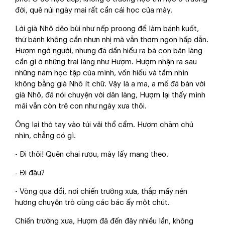
đời, quê núi ngày mai rất cần cái học của mày.
Lời già Nhô dẻo bùi như nếp proong để làm bánh kuốt,
thứ bánh không cần nhưn nhị mà vẫn thơm ngon hấp dẫn.
Hượm ngớ người, nhưng đã dần hiểu ra bà con bản làng
cần gì ở những trai làng như Hượm. Hượm nhận ra sau
những năm học tập của mình, vốn hiểu và tầm nhìn
không bằng già Nhô ít chữ. Vậy là a ma, a mế đã bàn với
già Nhô, đã nói chuyện với dân làng, Hượm lại thấy mình
mãi vẫn còn trẻ con như ngày xưa thôi.
Ông lại thò tay vào túi vải thổ cẩm. Hượm chăm chú
nhìn, chẳng có gì.
- Đi thôi! Quên chai rượu, mày lấy mang theo.
- Đi đâu?
- Vòng qua đồi, nơi chiến trường xưa, thắp mấy nén
hương chuyện trò cùng các bác ấy một chút.
Chiến trường xưa, Hượm đã đến đây nhiều lần, không