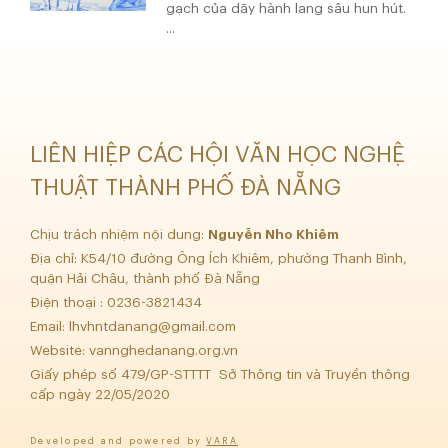
gạch của dãy hành lang sâu hun hút.
...
LIÊN HIỆP CÁC HỘI VĂN HỌC NGHỆ
THUẬT THÀNH PHỐ ĐÀ NẴNG
Chịu trách nhiệm nội dung:
Nguyễn Nho Khiêm
Địa chỉ: K54/10 đường Ông Ích Khiêm, phường Thanh Bình,
quận Hải Châu, thành phố Đà Nẵng
Điện thoại : 0236-3821434
Email:
lhvhntdanang@gmail.com
Website: vannghedanang.org.vn
Giấy phép số 479/GP-STTTT Sở Thông tin và Truyền thông
cấp ngày 22/05/2020
Developed and powered by
VARA