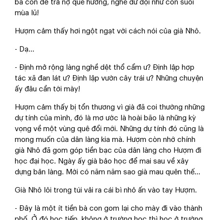
bà con để trả nợ quê hương, nghe dữ dội như con suối
mùa lũ!
Hượm cảm thấy hơi ngột ngạt với cách nói của già Nhô.
- Dạ...
- Định mở rộng làng nghề dệt thổ cẩm ư? Định lập hợp
tác xã đan lát ư? Định lập vườn cây trái ư? Những chuyện
ấy đâu cần tới mày!
Hượm cảm thấy bị tổn thương vì già đã coi thường những
dự tính của mình, đó là mơ ước là hoài bão là những kỳ
vọng về một vùng quê đổi mới. Những dự tính đó cũng là
mong muốn của dân làng kia mà. Hượm còn nhớ chính
già Nhô đã gom góp tiền bạc của dân làng cho Hượm đi
học đại học. Ngày ấy già bảo học để mai sau về xây
dựng bản làng. Mới có năm năm sao già mau quên thế...
Già Nhô lôi trong túi vải ra cái bì nhỏ ấn vào tay Hượm.
- Đây là một ít tiền bà con gom lại cho mày đi vào thành
phố. Ở đó học tiếp, không ở trường học thì học ở trường