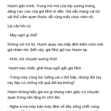
Hượm giật mình. Trong mờ mờ của lớp sương mỏng,
dáng cao cao của già Nhô rõ dần. Già vẫn mang cái túi
vải thổ cẩm quen thuộc dễ cũng mấy chục năm rồi.
Lại câu hỏi cũ.
- Mày nghĩ gì thế?
Không vội trả lời, Hượm quay vào bếp định kiếm món mời
già nhâm nhi. Biết vậy, già Nhô giữ tay Hượm lại.
- Khỏi, nói chuyện suông thôi!
Hượm kéo chiếc ghế nhựa ngồi gần già Nhô.
- Trông mày cũng lực lưỡng vai u thịt bắp, nhưng đôi tay
này liệu có chống nổi quả đồi kia không?
Hượm không hiểu già nói gì nhưng cảm giác có chuyện
quan trọng nên lặng im chờ đợi.
- Nghe a ma mày bảo mày định về đây sống chết cùng