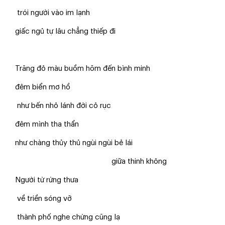
trói người vào im lạnh
giấc ngủ tự lâu chẳng thiếp đi
Trăng đỏ màu buồm hõm đến bình minh
đêm biển mơ hồ
như bến nhỏ lánh đời cỏ rục
đêm mình tha thẩn
như chàng thủy thủ ngùi ngùi bẻ lái
giữa thinh không
Người từ rừng thưa
về triền sóng vỡ
thành phố nghe chừng cũng lạ