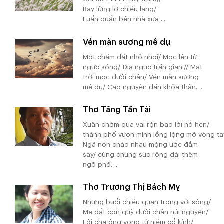
Bay lửng lơ chiều lặng/
Luẩn quẩn bên nhà xưa ...
Vén màn sương mê dụ
Một chấm đất nhỏ nhoi/ Mọc lên từ
ngực sóng/ Địa ngục trần gian.// Mặt
trời mọc dưới chân/ Vén màn sương
mê dụ/ Cao nguyên dần khỏa thân. ...
Thơ Tăng Tấn Tài
Xuân chớm qua vai rộn bao lời hò hẹn/
thành phố vươn mình lồng lộng mở vòng ta
Ngả nón chào nhau mộng ước đắm
say/ cùng chung sức rộng dài thêm
ngõ phố. ...
Thơ Trương Thị Bách Mỵ
Những buổi chiều quan trọng với sông/
Mẹ dắt con quỳ dưới chân núi nguyện/
Lời cha ông vọng từ niềm cổ kính/