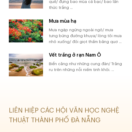
quê/ đựng bao mùa cá bạc/ bao lần
thức trắng ...
Mưa mùa hạ
Mưa ngập ngừng ngoài ngõ/ mưa
tưng bừng đường khuya/ lòng tôi mưa
nhỏ xuống/ đôi giọt thầm bâng quơ ...
Vết trăng ở rạn Nam Ô
Biển căng như những cung đàn/ Trăng
ru trên những nỗi niềm tinh khôi. ...
LIÊN HIỆP CÁC HỘI VĂN HỌC NGHỆ
THUẬT THÀNH PHỐ ĐÀ NẴNG