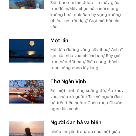
Biết bao cái tên được tìm thấy giữa
trời đêm//Mấy chục năm mỏi mong
không hoài phí/ Bao hy vọng không
phiêu linh trôi dạt// Giọt mồ hôi tẩm
vào ...
Một lần
Một lần đường vắng cây thưa/ Anh đi
lạc cửa như vừa chiêm bao/ Bây giờ
trời thấp đất cao/ Biển nung thành
rượu sóng chao lẫy lừng ...
Thơ Ngân Vịnh
Rồi một mình ông xuống đò/ Áo khuy
vải, chân xỏ guốc/ Tìm về người đàn
bà trên bến nước/ Chén rượu Chuồn
ngọn lửa xanh ...
Người đàn bà và biển
chiếc thuyền tròn/ bé như một giấc