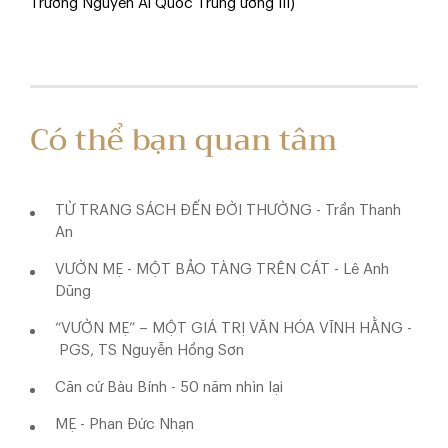
Trường Nguyễn Ái Quốc Trung ương III)
Có thể bạn quan tâm
TỪ TRANG SÁCH ĐẾN ĐỜI THƯỜNG - Trần Thanh
An
VƯỜN MẸ - MỘT BẢO TÀNG TRÊN CÁT - Lê Anh
Dũng
“VƯỜN MẸ” – MỘT GIÁ TRỊ VĂN HÓA VĨNH HẰNG -
PGS, TS Nguyễn Hồng Sơn
Căn cứ Bàu Bính - 50 năm nhìn lại
MẸ - Phan Đức Nhạn