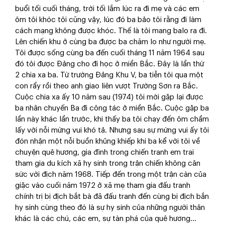
buổi tối cuối tháng, trời tối lắm lúc ra đi mẹ và các em
ôm tôi khóc tôi cũng vậy, lúc đó ba bảo tôi rằng đi làm
cách mạng không được khóc. Thế là tôi mang balo ra đi.
Lên chiến khu ở cùng ba được ba chăm lo như người mẹ.
Tôi được sống cùng ba đến cuối tháng 11 năm 1964 sau
đó tôi được Đảng cho đi học ở miền Bắc. Đây là lần thứ
2 chia xa ba. Từ trường Đảng Khu V, ba tiễn tôi qua một
con rẩy rồi theo anh giao liên vượt Trường Sơn ra Bắc.
Cuộc chia xa ấy 10 năm sau (1974) tôi mới gặp lại được
ba nhân chuyến Ba đi công tác ở miền Bắc. Cuộc gặp ba
lần này khác lần trước, khi thấy ba tôi chạy đến ôm chầm
lấy với nỗi mừng vui khó tả. Nhưng sau sự mừng vui ấy tôi
đón nhận một nỗi buồn khủng khiếp khi ba kể với tôi về
chuyện quê hương, gia đình trong chiến tranh em trai
tham gia du kích xã hy sinh trong trận chiến không cân
sức với địch năm 1968. Tiếp đến trong một trận càn của
giặc vào cuối năm 1972 ở xã mẹ tham gia đấu tranh
chính trị bị địch bắt bà đã đấu tranh đến cùng bị địch bắn
hy sinh cùng theo đó là sự hy sinh của những người thân
khác là các chú, các em, sự tàn phá của quê hương…