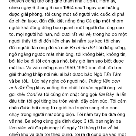
chuyến công tác ông ghé thăm nhà (1964). Hôm ấy,
chiều ngày 6 tháng 9 năm 1964 sau 1 ngày quê hương
được giải phóng, tôi cùng một số người vác cuốc đi phá
ấp chiến lược, đến đầu kiệt nổng ông Cà gặp một nhóm
người khá đông đứng bao quanh một người đàn ông cao
to, mọi người hỏi han, nói cười rất vui vẻ; trong họ có một
người thấy tôi đi đến liền chạy lại nắm tay kéo tôi chạy
đến người đàn ông đó và nói:
B
a cháu đó
!
Tôi đứng sững,
ngỡ ngàng ngước mắt nhìn ông, tôi không biết, không tin,
bởi lúc ba đi tôi còn quá nhỏ, bây giờ làm sao biết được
mặt ba. Và vào những năm 1959, 1960 bọn địch đã treo
giải thưởng khắp nơi nếu ai bắt được bác Ngô Tấn Tâm
và ba tôi… Lúc này nghe có người nói:
T
hằng Vân con
anh đó
!
Ông khụy xuống ôm chặt tôi vào người ông và
gọi khẽ:
Con!
Và tôi cũng ôm chặt ông gọi:
Ba!
Đây là lần
đầu tiên tôi gọi tiếng ba tròn vành, đầy cảm xúc. Tôi cảm
nhận được hơi nóng từ người ba truyền sang cho con
chạy trong người như dòng điện. Tôi nắm tay ba đưa ông
về nhà. Ba sống cùng gia đình được 3 tối; ban ngày ba
làm việc với địa phương; tối ngày 10 tháng 9 ba về lại
chiến khu và đưa tôi theo cùng, tôi ra đi cùng ba vào một