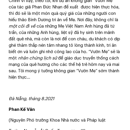
Chính vì vậy, theo tôi, khi dự án không gian “Vườn Mẹ”
của tác giả Phan Đức Nhạn đề xuất được hiện thực hóa,
thì đó sẽ là một món quà quý giá của những người con
hiếu thảo Bình Dương tri ân về Mẹ. Nơi đây, không chỉ là
một cõi đi về
của những Mẹ Việt Nam Anh hùng đã từ
trần, của những Anh hùng, liệt sỹ đã hy sinh trên mảnh
đất quê nhà, mà còn là nơi để con cháu, du khách có dịp
ghé thăm thắp nén tâm nhang tỏ lòng thành kính, tri ân
biết ơn và luôn ghi nhớ công lao của họ. “Vườn Mẹ” sẽ là
một
nhân chứng lịch sử
để giáo dục truyền thống cách
mạng của quê hương cho các thế hệ trẻ hôm nay và mai
sau. Tôi mong ý tưởng không gian “Vườn Mẹ” sớm thành
hiện thực...
Đà Nẵng, tháng 8.2021
Phan Kế Vâ
n
(Nguyên Phó trưởng Khoa Nhà nước và Pháp luật