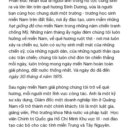
Phan Đức Nhạn vừa là người anh trong họ tộc cùng sinh
ra và lớn lên trên quê hương Bình Dương, vừa là người
bạn cùng học chung dưới một trường - trường học sinh
miền Nam trên đất Bắc, nơi ấy đào tạo, ươm mầm những
hạt giống đỏ
cho miền Nam trong những năm chiến tranh
chống Mỹ. Những năm tháng ấy ngày đêm chúng tôi luôn
hướng về miền Nam, về quê hương ruột thịt - nơi mà luôn
xảy ra chiến sự, luôn có sự hy sinh mất mát của những
chiến sỹ, của những người dân, của những người thân qua
các trận chiến; chúng tôi luôn chờ đón tin chiến thắng
mỗi ngày, luôn trông mong ngày miền Nam hoàn toàn
giải phóng, đất nước thống nhất. Và ngày đó đã đến
ngày 30 tháng 4 năm 1975
.
Sau ngày miền Nam giải phóng chúng tôi trở về quê
hương, mỗi người một lĩnh vực công tác. Anh là một kỹ
sư xây dựng, Giám đốc một doanh nghiệp lớn ở Quảng
Nam rồi trở thành một chính khách; tôi là một luật gia,
giảng viên, Phó trưởng khoa Nhà nước và pháp luật Học
viện Chính trị Quốc gia Hồ Chí Minh Khu vực III - nơi đào
tạo các bộ cho các tỉnh miền Trung và Tây Nguyên.