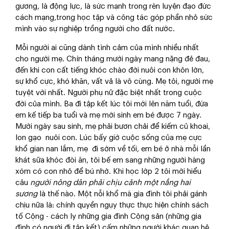
gương, là động lực, là sức mạnh trong rèn luyện đạo đức
cách mạng,trong học tập và công tác góp phần nhỏ sức
mình vào sự nghiệp trồng người cho đất nước.
Mỗi người ai cũng dành tình cảm của mình nhiều nhất
cho người mẹ. Chín tháng mười ngày mang nặng đẻ đau,
đến khi con cất tiếng khóc chào đời nuôi con khôn lớn,
sự khổ cực, khó khăn, vất vả là vô cùng. Mẹ tôi, người mẹ
tuyệt vời nhất. Người phụ nữ đặc biệt nhất trong cuộc
đời của mình. Ba đi tập kết lúc tôi mới lên năm tuổi, đứa
em kế tiếp ba tuổi và mẹ mới sinh em bé được 7 ngày.
Mười ngày sau sinh, mẹ phải bươn chải để kiếm củ khoai,
lon gạo nuôi con. Lúc bấy giờ cuộc sống của mẹ cực
khổ gian nan lắm, mẹ đi sớm về tối, em bé ở nhà mỗi lần
khát sữa khóc đòi ăn, tôi bế em sang những người hàng
xóm có con nhỏ để bú nhờ. Khi học lớp 2 tôi mới hiểu
câu
người nông dân phải chịu cảnh một nắng hai
sương
là thế nào. Một nỗi khổ mà gia đình tôi phải gánh
chịu nữa là: chính quyền ngụy thực thực hiện chính sách
tố Cộng - cách ly những gia đình Cộng sản (những gia
đình có người đi tập kết) cấm những người khác quan hệ,