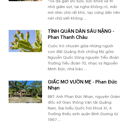
"Tôi đã gần 90 tuổi, sức khỏe và trí
nhớ giảm sút, tai nghe không rõ, mắt
mờ nhìn chữ rất khó, tay cứng dần nên
nét chữ viết không ...
TÌNH QUÂN DÂN SÂU NẶNG -
Phan Thanh Châu
Cuộc trò chuyện giữa những người
con đất Quảng thời chống Mỹ gồm
Nguyễn Quốc Dũng nguyên Tiểu đoàn
Trưởng Tiểu đoàn 70, nhạc sỹ Nguyễn
Minh Đức, nhà báo ...
GIẤC MƠ VƯỜN MẸ - Phan Đức
Nhạn
BBT: Anh Phan Đức Nhạn, nguyên Giám
đốc sở Giao thông Vận tải Quảng
Nam, Đại biểu Quốc hội khoá XI, A
Trưởng thiếu sinh quân Bình Dương từ
1967 ...