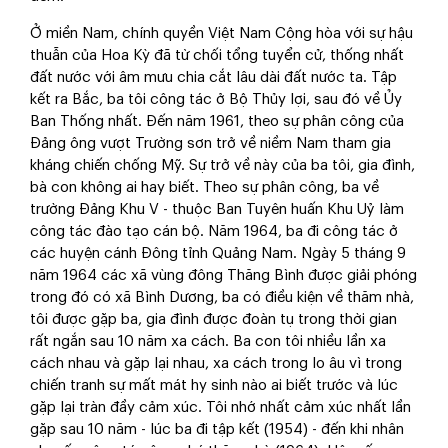
Ở miền Nam, chính quyền Việt Nam Cộng hòa với sự hậu
thuẫn của Hoa Kỳ đã từ chối tổng tuyển cử, thống nhất
đất nước với âm mưu chia cắt lâu dài đất nước ta. Tập
kết ra Bắc, ba tôi công tác ở Bộ Thủy lợi, sau đó về Ủy
Ban Thống nhất. Đến năm 1961, theo sự phân công của
Đảng ông vượt Trường sơn trở về niềm Nam tham gia
kháng chiến chống Mỹ. Sự trở về này của ba tôi, gia đình,
bà con không ai hay biết. Theo sự phân công, ba về
trường Đảng Khu V - thuộc Ban Tuyên huấn Khu Uỷ làm
công tác đào tạo cán bộ. Năm 1964, ba đi công tác ở
các huyện cánh Đông tỉnh Quảng Nam. Ngày 5 tháng 9
năm 1964 các xã vùng đông Thăng Bình được giải phóng
trong đó có xã Bình Dương, ba có điều kiện về thăm nhà,
tôi được gặp ba, gia đình được đoàn tụ trong thời gian
rất ngắn sau 10 năm xa cách. Ba con tôi nhiều lần xa
cách nhau và gặp lại nhau, xa cách trong lo âu vì trong
chiến tranh sự mất mát hy sinh nào ai biết trước và lúc
gặp lại tràn đầy cảm xúc. Tôi nhớ nhất cảm xúc nhất lần
gặp sau 10 năm - lúc ba đi tập kết (1954) - đến khi nhân