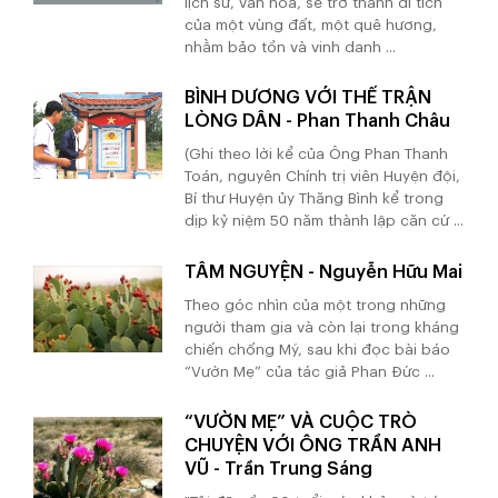
lịch sử, văn hoá, sẽ trở thành di tích
của một vùng đất, một quê hương,
nhằm bảo tồn và vinh danh ...
BÌNH DƯƠNG VỚI THẾ TRẬN
LÒNG DÂN - Phan Thanh Châu
(Ghi theo lời kể của Ông Phan Thanh
Toán, nguyên Chính trị viên Huyện đội,
Bí thư Huyện ủy Thăng Bình kể trong
dịp kỷ niệm 50 năm thành lập căn cứ ...
TÂM NGUYỆN - Nguyễn Hữu Mai
Theo góc nhìn của một trong những
người tham gia và còn lại trong kháng
chiến chống Mỹ, sau khi đọc bài báo
“Vườn Mẹ” của tác giả Phan Đức ...
“VƯỜN MẸ” VÀ CUỘC TRÒ
CHUYỆN VỚI ÔNG TRẦN ANH
VŨ - Trần Trung Sáng