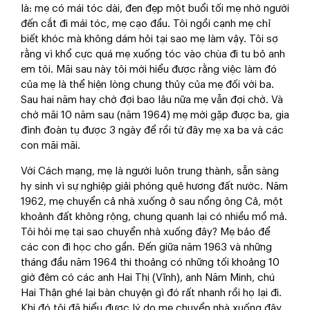
là: mẹ có mái tóc dài, đen đẹp một buổi tối mẹ nhờ người
đến cắt đi mái tóc, mẹ cạo đầu. Tôi ngồi cạnh mẹ chỉ
biết khóc mà không dám hỏi tại sao mẹ làm vậy. Tôi sợ
rằng vì khổ cực quá mẹ xuống tóc vào chùa đi tu bỏ anh
em tôi. Mãi sau này tôi mới hiểu được rằng việc làm đó
của mẹ là thể hiện lòng chung thủy của mẹ đối với ba.
Sau hai năm hay chờ đợi bao lâu nữa mẹ vẫn đợi chờ. Và
chờ mãi 10 năm sau (năm 1964) mẹ mới gặp được ba, gia
đình đoàn tụ được 3 ngày để rồi từ đây mẹ xa ba và các
con mãi mãi.
Với Cách mạng, mẹ là người luôn trung thành, sẵn sàng
hy sinh vì sự nghiệp giải phóng quê hương đất nước. Năm
1962, mẹ chuyển cả nhà xuống ở sau nổng ông Cả, một
khoảnh đất không rộng, chung quanh lại có nhiều mồ mả.
Tôi hỏi mẹ tại sao chuyển nhà xuống đây? Mẹ bảo để
các con đi học cho gần. Đến giữa năm 1963 và những
tháng đầu năm 1964 thi thoảng có những tối khoảng 10
giờ đêm có các anh Hai Thị (Vĩnh), anh Năm Minh, chú
Hai Thận ghé lại bàn chuyện gì đó rất nhanh rồi họ lại đi.
Khi đó tôi đã hiểu được lý do mẹ chuyển nhà xuống đây,