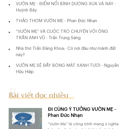
VƯỜN MẸ - ĐIỂM NỔI BÌNH DƯƠNG XƯA VÀ NAY -
Huỳnh Bảy
THẢO THƠM VƯỜN MẸ - Phan Đức Nhạn
“VƯỜN MẸ” VÀ CUỘC TRÒ CHUYỆN VỚI ÔNG
TRẦN ANH VŨ - Trần Trung Sáng
Nhà thơ Trần Đăng Khoa: Có nơi đâu như mảnh đất
này?
VƯỜN MẸ SẼ ĐẦY BÓNG MÁT XANH TƯƠI - Nguyễn
Hữu Hiệp
Bài viết đọc nhiều
ĐI CÙNG Ý TƯỞNG VƯỜN MẸ -
Phan Đức Nhạn
“Vườn Mẹ” là công trình mang ý nghĩa