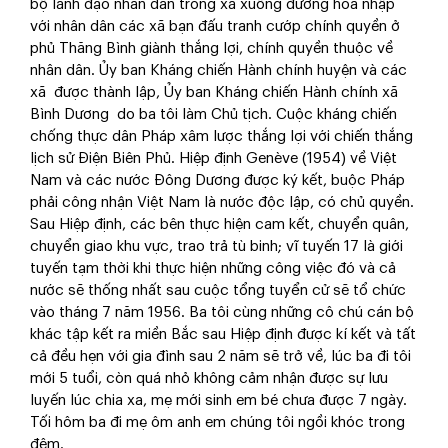
bộ lãnh đạo nhân dân trong xã xuống đường hòa nhập
với nhân dân các xã bạn đấu tranh cướp chính quyền ở
phủ Thăng Bình giành thắng lợi, chính quyền thuộc về
nhân dân. Ủy ban Kháng chiến Hành chính huyện và các
xã được thành lập, Ủy ban Kháng chiến Hành chính xã
Bình Dương do ba tôi làm Chủ tịch. Cuộc kháng chiến
chống thực dân Pháp xâm lược thắng lợi với chiến thắng
lịch sử Điện Biên Phủ. Hiệp định Genève (1954) về Việt
Nam và các nước Đông Dương được ký kết, buộc Pháp
phải công nhận Việt Nam là nước độc lập, có chủ quyền.
Sau Hiệp định, các bên thực hiện cam kết, chuyển quân,
chuyển giao khu vực, trao trả tù binh; vĩ tuyến 17 là giới
tuyến tạm thời khi thực hiện những công việc đó và cả
nước sẽ thống nhất sau cuộc tổng tuyển cử sẽ tổ chức
vào tháng 7 năm 1956. Ba tôi cùng những cô chú cán bộ
khác tập kết ra miền Bắc sau Hiệp định được kí kết và tất
cả đều hẹn với gia đình sau 2 năm sẽ trở về, lúc ba đi tôi
mới 5 tuổi, còn quá nhỏ không cảm nhận được sự lưu
luyến lúc chia xa, mẹ mới sinh em bé chưa được 7 ngày.
Tối hôm ba đi mẹ ôm anh em chúng tôi ngồi khóc trong
đêm.