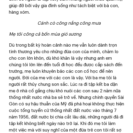
giúp đỡ bởi vậy gia đình sống như tách biệt với bà con,
hàng xóm.
Cánh cò cõng nắng cõng mưa
Mẹ tôi cõng cả bốn mùa gió sương
Dù trong bất kỳ hoàn cảnh nào mẹ vẫn luôn dành trọn
tình thương yêu cho những đứa con của mình, chăm lo
cho con lớn khôn, dù khó khăn là vậy nhưng anh em
chúng tôi lớn lên đến tuổi đi học đều được cắp sách đến
trường, mẹ luôn khuyên bảo các con cố học để nên
người. Đời của mẹ với các con là vậy. Với ba mẹ tôi là
người rất thủy chung son sắc. Lúc ra đi tập kết ba dặn
mẹ ở nhà cố gắng chịu khó nuôi các con sau 2 năm nữa
thống nhất nước nhà ba sẽ trở về. Nhưng chính quyền Sài
Gòn có sự hậu thuẫn của Mỹ đã phá hoại không thực hiện
cuộc tổng tuyển cử thống nhất đất nước vào tháng 7
năm 1956, đất nước bị chia cắt lâu dài, những người đã đi
tập kết không biết ngày nào trở lại. Khi đó mẹ tôi làm
một việc mà với suy nghĩ của một đứa trẻ con tôi rất sợ