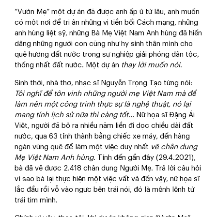
“Vườn Mẹ” một dự án đã được anh ấp ủ từ lâu, anh muốn
có một nơi để tri ân những vị tiền bối Cách mạng, những
anh hùng liệt sỹ, những Bà Mẹ Việt Nam Anh hùng đã hiến
dâng những người con cũng như hy sinh thân mình cho
quê hương đất nước trong sự nghiệp giải phóng dân tộc,
thống nhất đất nước. Một dự án
thay lời muốn nói
.
Sinh thời, nhà thơ, nhạc sĩ Nguyễn Trọng Tạo từng nói:
Tôi nghĩ để tôn vinh những người mẹ Việt Nam mà để
làm nên một công trình thực sự là nghệ thuật, nó lại
mang tính lịch sử nữa thì càng tốt
..
.
Nữ họa sĩ Đặng Ái
Việt, người đã bỏ ra nhiều năm liền đi dọc chiều dài đất
nước, qua 63 tỉnh thành bằng chiếc xe máy, đến hàng
ngàn vùng quê để làm một việc duy nhất
v
ẽ chân dung
Mẹ
Việt Nam Anh hùng
. Tính đến gần đây (29.4.2021),
bà đã vẽ được 2.418 chân dung Người Mẹ. Trả lời câu hỏi
vì sao bà lại thực hiện một việc vất vả đến vậy, nữ họa sĩ
lắc đầu rồi vỗ vào ngực bên trái nói, đó là mệnh lệnh từ
trái tim mình.