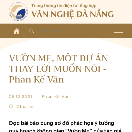
VƯỜN MẸ, MỘT DỰ ÁN
THAY LỜI MUỐN NÓI -
Phan Kế Vân
08.12.2021
Phan Kế Vân
Chia sẻ
Đọc bài báo cùng sơ đồ phác họa ý tưởng
quy hoạch không gian “Vườn Mẹ” của tác giả