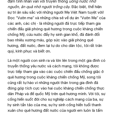
đậm tính nhân văn với truyền thống
u
ống nước nhớ
nguồn,
ă
n quả nhớ người trồng cây.
Đặc biệt, thể hiện
sự tri ân sâu sắc với những người Mẹ Việt Nam tuyệt vời!
Đọc “Vườn mẹ” và những chia sẻ về dự án “Vườn Mẹ” của
các anh, các chị - là những người đã trực tiếp tham gia
chiến đấu giải phóng quê hương trong cuộc kháng chiến
chống Mỹ, cứu nước đầy hy sinh gian khổ, đã đánh đổi
bao nhiêu xương máu, góp sức vào giải phóng quê
hương, đất nước, đem lại tự do cho dân tộc, tôi rất trân
quý, kính phục và biết ơn.
Là một người con sinh ra và lớn lên trong một gia đình có
truyền thống yêu nước và cách mạng, tôi không được
trực tiếp tham gia vào các cuộc chiến đấu chống giặc ở
quê hương trong cuộc kháng chiến chống Mỹ, song tôi
cũng rất tự hào vì những người thân trong gia đình đã
đóng góp tích cực vào hai cuộc kháng chiến chống thực
dân Pháp và đế quốc Mỹ trên quê hương mình. Với tôi, sự
cống hiến suốt đời cho sự nghiệp cách mang của ba, sự
hy sinh tần tảo của mẹ, sự hy sinh cống hiến tuổi thanh
xuân cho quê hương đất nước của người em luôn là tấm