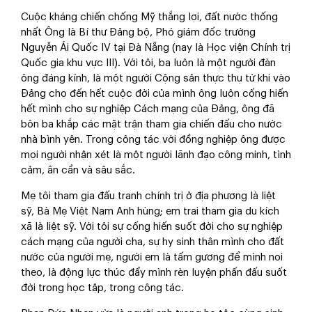
Cuộc kháng chiến chống Mỹ thắng lợi, đất nước thống
nhất Ông là Bí thư Đảng bộ, Phó giám đốc trường
Nguyễn Ái Quốc IV tại Đà Nẵng (nay là Học viện Chính trị
Quốc gia khu vực III). Với tôi, ba luôn là một người đàn
ông đáng kính, là một người Cộng sản thực thụ từ khi vào
Đảng cho đến hết cuộc đời của mình ông luôn cống hiến
hết mình cho sự nghiệp Cách mạng của Đảng, ông đã
bôn ba khắp các mặt trận tham gia chiến đấu cho nước
nhà bình yên. Trong công tác với đồng nghiệp ông được
mọi người nhận xét là một người lãnh đạo công minh, tình
cảm, ân cần và sâu sắc.
Mẹ tôi tham gia đấu tranh chính trị ở địa phương là liệt
sỹ, Bà Mẹ Việt Nam Anh hùng; em trai tham gia du kích
xã là liệt sỹ. Với tôi sự cống hiến suốt đời cho sự nghiệp
cách mạng của người cha, sự hy sinh thân mình cho đất
nước của người mẹ, người em là tấm gương để mình noi
theo, là động lực thúc đẩy mình rèn luyện phấn đấu suốt
đời trong học tập, trong công tác.