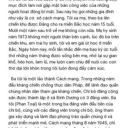
mục đích làm nơi gặp mặt bàn công việc của những
người hoạt động bí mật. Sau này họ gọi những gia đình
như vậy là cơ sở cách mạng. Tôi xa mẹ, theo ba lên
chiến khu được Đảng cho ra miền Bắc học năm 15 tuổi.
Mười một năm sau trở về mẹ không còn nữa. Mẹ hy sinh
năm 1973 không một người thân bên cạnh, lúc đó ba trên
chiến khu, em trai hy sinh, tôi và em gái út học ở miền
Bắc. Ngày hôm nay, mỗi lần nhắc đến mẹ bao ký ức tuổi
thơ những năm tháng được sống bên mẹ, nhớ lại sự gian
khổ, héo hon, lam lũ, mẹ luôn cam chịu để nuôi các con
thơ dại lớn khôn trong tôi luôn đong đầy cảm xúc.
Ba tôi là một lão thành Cách mạng. Trong những năm
đầu kháng chiến chống thực dân Pháp, để lãnh đạo quần
chúng nhân dân tham gia kháng chiến, Chi bộ đảng cộng
sản được thành lập ở xã Bình Dương có 3 đảng viên. Ba
tôi (Phan Toại) là một trong ba đảng viên đầu tiên của
chi bộ, cùng với các đảng viên trong chi bộ, ông tham
gia xây dựng và lãnh đạo phong trào quần chúng ở xã
phát triển mạnh mẽ. Cách mạng tháng 8 năm 1945, chi