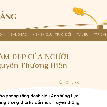
GIẢ
SÁNG TÁC
NGHIÊN CỨU - TRAO ĐỔI
TƯ LIỆU
TẠP CH
Các kỳ Đại hội Liên hiệp Hội
LÀM ĐẸP CỦA NGƯỜI
guyễn Thượng Hiền
Chia sẻ
ước phong tặng danh hiệu Anh hùng Lực
ùng trong thời kỳ đổi mới. Truyền thống