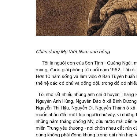
Chân dung Mẹ Việt Nam anh hùng
Tôi là người con của Sơn Tịnh - Quảng Ngãi, m
mạng, được giải phóng từ cuối năm 1962. Tôi rời
Hơn 10 năm sống và làm việc ở Ban Tuyên huấn Kh
thế hệ các cô chú và đồng đội, trong đó có nh
Tôi nhớ rất nhiều những anh chị ở huyện Thăng 
Nguyễn Anh Hùng, Nguyễn Đào ở xã Bình Dương;
Nguyễn Thị Hậu, Nguyễn Đi, Nguyễn Thạnh ở xã 
muốn nhắc đến một lớp người như vậy, vì những tê
những năm tháng chống Mỹ, cứu nước mãi đến hô
miền Trung yêu thương - nơi chôn nhau cắt rún c
cũng không phải đóng khung trong cái nhìn hẹp 