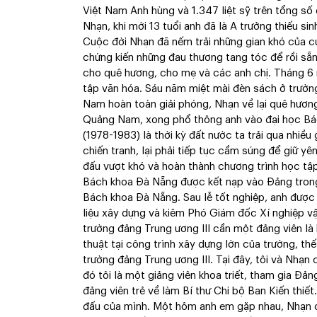
Việt Nam Anh hùng và 1.347 liệt sỹ trên tổng số
Nhạn, khi mới 13 tuổi anh đã là A trưởng thiếu si
Cuộc đời Nhạn đã nếm trải những gian khó của c
chứng kiến những đau thương tang tóc để rồi sẵ
cho quê hương, cho mẹ và các anh chị. Tháng 6
tập văn hóa. Sáu năm miệt mài đèn sách ở trườn
Nam hoàn toàn giải phóng, Nhạn về lại quê hương
Quảng Nam, xong phổ thông anh vào đại học B
(1978-1983) là thời kỳ đất nước ta trải qua nhiề
chiến tranh, lại phải tiếp tục cầm súng để giữ 
đấu vượt khó và hoàn thành chương trình học tập
Bách khoa Đà Nẵng được kết nạp vào Đảng trong
Bách khoa Đà Nẵng. Sau lễ tốt nghiệp, anh được 
liệu xây dựng và kiêm Phó Giám đốc Xí nghiệp vậ
trường đảng Trung ương III cần một đảng viên là
thuật tại công trình xây dựng lớn của trường, th
trường đảng Trung ương III. Tại đây, tôi và Nhạn 
đó tôi là một giảng viên khoa triết, tham gia Đả
đảng viên trẻ về làm Bí thư Chi bộ Ban Kiến thiết
đấu của mình. Một hôm anh em gặp nhau, Nhạn 