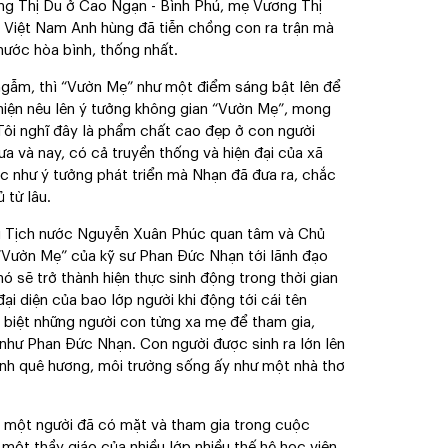
ng Thị Du ở Cao Ngạn - Bình Phú, mẹ Vương Thị
 Việt Nam Anh hùng đã tiễn chồng con ra trận mà
ước hòa bình, thống nhất.
y ngẫm, thì “Vườn Mẹ” như một điểm sáng bật lên để
hiện nêu lên ý tưởng không gian “Vườn Mẹ”, mong
Tôi nghĩ đây là phẩm chất cao đẹp ở con người
ưa và nay, có cả truyền thống và hiện đại của xã
 như ý tưởng phát triển mà Nhạn đã đưa ra, chắc
 từ lâu.
ủ Tịch nước Nguyễn Xuân Phúc quan tâm và Chủ
 “Vườn Mẹ” của kỹ sư Phan Đức Nhạn tới lãnh đạo
sẽ trở thành hiện thực sinh động trong thời gian
ại diện của bao lớp người khi động tới cái tên
 biệt những người con từng xa mẹ để tham gia,
, như Phan Đức Nhạn. Con người được sinh ra lớn lên
ảnh quê hương, môi trường sống ấy như một nhà thơ
một người đã có mặt và tham gia trong cuộc
một thầy giáo của nhiều lớp nhiều thế hệ học viên