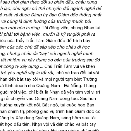
i sau thời gian theo dõi sự phấn đấu, cháu xứng
ạch lạc, chú nghĩ có thể chuyển đổi ngành nghề để
 đề xuất và được Đảng ủy Ban Giám đốc thống nhất
 và cũng là định hướng của trường muốn bồi
đoạn mới của trường
. Tôi động viên, nhưng Nhạn lại
 phải tới bệnh viện, muốn là kỹ sư giỏi phải ra
việc của thầy Trần Tâm Giám đốc để trình bày
âm của các chú đã sắp xếp cho cháu đi học
ng, nhưng cháu đã “say” với ngành nghề mình
n tất nhiệm vụ xây dựng cơ bản của trường sau đó
t công ty xây dựng …
Chú Trần Tâm vui vẻ khen
trẻ yêu nghề vậy là tốt rồi
, chú sẽ trao đổi lại với
Nhạn đến bắt tay tôi và mọi người tạm biệt Trường
 và Kinh doanh nhà Quảng Nam - Đà Nẵng. Tháng
ười mỗi việc, chỉ biết là Nhạn đã yên tâm với vị trí
ựng rồi chuyển vào Quảng Nam công tác. Sau hơn
hường xuyên kết nối. Bất ngờ, tại cuộc họp Ban
ân chính trị, phòng giáo vụ trình Ban Giám đốc có
Công ty Xây dựng Quảng Nam, sáng hôm sau tôi
ết học đầu tiên, Nhạn vội vã đến chào và bắt tay
ình có ngày gặp lại nhau
. Hai năm chăm chỉ nghiên