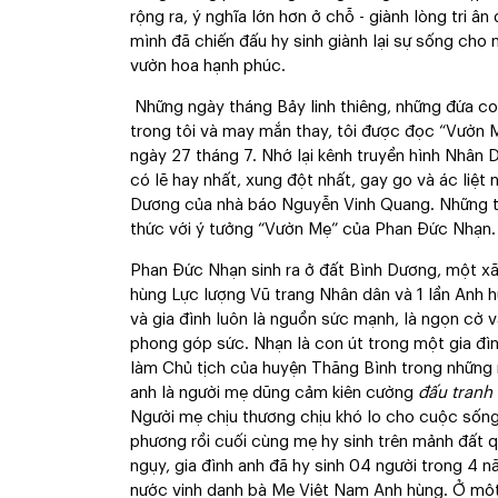
rộng ra, ý nghĩa lớn hơn ở chỗ - giành lòng tri â
mình đã chiến đấu hy sinh giành lại sự sống ch
vườn hoa hạnh phúc.
Những ngày tháng Bảy linh thiêng, những đứa co
trong tôi và may mắn thay, tôi được đọc “Vườn
ngày 27 tháng 7. Nhớ lại kênh truyền hình Nhân
có lẽ hay nhất, xung đột nhất, gay go và ác liệt n
Dương của nhà báo Nguyễn Vinh Quang. Những th
thức với ý tưởng “Vườn Mẹ” của Phan Đức Nhạn.
Phan Đức Nhạn sinh ra ở đất Bình Dương, một xã
hùng Lực lượng Vũ trang Nhân dân và 1 lần Anh h
và gia đình luôn là nguồn sức mạnh, là ngọn cờ 
phong góp sức. Nhạn là con út trong một gia đì
làm Chủ tịch của huyện Thăng Bình trong những 
anh là người mẹ dũng cảm kiên cường
đấu tranh 
Người mẹ chịu thương chịu khó lo cho cuộc sống 
phương rồi cuối cùng mẹ hy sinh trên mảnh đất q
ngụy, gia đình anh đã hy sinh 04 người trong 4 nă
nước vinh danh bà Mẹ Việt Nam Anh hùng. Ở mộ