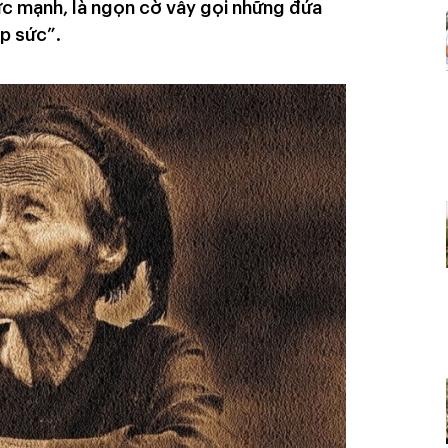
ức mạnh, là ngọn cờ vẫy gọi những đứa
p sức”.