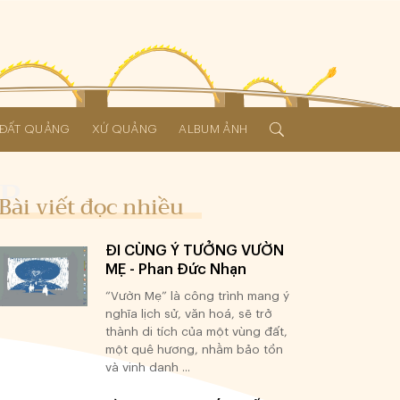
Í ĐẤT QUẢNG
XỨ QUẢNG
ALBUM ẢNH
Bài viết đọc nhiều
ĐI CÙNG Ý TƯỞNG VƯỜN
MẸ - Phan Đức Nhạn
“Vườn Mẹ” là công trình mang ý
nghĩa lịch sử, văn hoá, sẽ trở
thành di tích của một vùng đất,
một quê hương, nhằm bảo tồn
và vinh danh ...