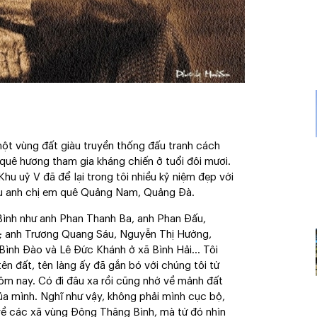
ột vùng đất giàu truyền thống đấu tranh cách
 quê hương tham gia kháng chiến ở tuổi đôi mươi.
u uỷ V đã để lại trong tôi nhiều kỷ niệm đẹp với
iều anh chị em quê Quảng Nam, Quảng Đà.
Bình như anh Phan Thanh Ba, anh Phan Đấu,
 anh Trương Quang Sáu, Nguyễn Thị Hường,
Bình Đào và Lê Đức Khánh ở xã Bình Hải… Tôi
n đất, tên làng ấy đã gắn bó với chúng tôi từ
m nay. Có đi đâu xa rồi cũng nhớ về mảnh đất
ủa mình. Nghĩ như vậy, không phải mình cục bộ,
về các xã vùng Đông Thăng Bình, mà từ đó nhìn