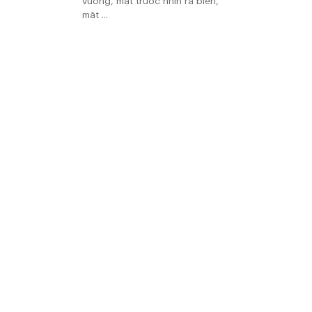
vuông, mặt trước nhìn ra biển,
mặt ...