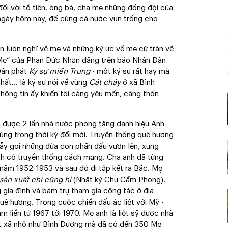
n đối với tổ tiên, ông bà, cha mẹ những đồng đội của
o ngày hôm nay, để cùng cả nước vun trồng cho
n luôn nghĩ về mẹ và những ký ức về mẹ cứ tràn về
 Mẹ” của Phan Đức Nhạn đăng trên báo Nhân Dân
 Dân phát
Ký sự miền Trung
- một ký sự rất hay mà
hất... là ký sự nói về vùng
Cát cháy
ở xã Bình
ông tin ấy khiến tôi càng yêu mến, càng thổn
 được 2 lần nhà nước phong tặng danh hiệu Anh
ùng trong thời kỳ đổi mới. Truyền thống quê hương
vẫy gọi những đứa con phấn đấu vươn lên, xung
nh có truyền thống cách mạng. Cha anh đã từng
năm 1952-1953 và sau đó đi tập kết ra Bắc. Mẹ
sản xuất chi cũng hì
(Nhật ký Chu Cẩm Phong).
gia đình và bám trụ tham gia công tác ở địa
uê hương. Trong cuộc chiến đấu ác liệt với Mỹ -
m liền từ 1967 tới 1970. Mẹ anh là liệt sỹ được nhà
t xã nhỏ như Bình Dương mà đã có đến 350 Mẹ