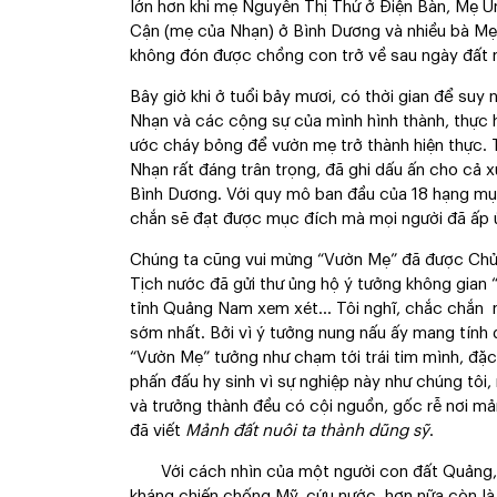
lớn hơn khi mẹ Nguyễn Thị Thứ ở Điện Bàn, Mẹ U
Cận (mẹ của Nhạn) ở Bình Dương và nhiều bà Mẹ
không đón được chồng con trở về sau ngày đất n
Bây giờ khi ở tuổi bảy mươi, có thời gian để su
Nhạn và các cộng sự của mình hình thành, thực 
ước cháy bỏng để vườn mẹ trở thành hiện thực. 
Nhạn rất đáng trân trọng, đã ghi dấu ấn cho cả x
Bình Dương. Với quy mô ban đầu của 18 hạng mục
chắn sẽ đạt được mục đích mà mọi người đã ấp ủ
Chúng ta cũng vui mừng “Vườn Mẹ” đã được Ch
Tịch nước đã gửi thư ủng hộ ý tưởng không gian
tỉnh Quảng Nam xem xét… Tôi nghĩ, chắc chắn nó 
sớm nhất. Bởi vì ý tưởng nung nấu ấy mang tính đ
“Vườn Mẹ” tưởng như chạm tới trái tim mình, đặc
phấn đấu hy sinh vì sự nghiệp này như chúng tôi
và trưởng thành đều có cội nguồn, gốc rễ nơi m
đã viết
Mảnh đất nuôi ta thành dũng sỹ
.
Với cách nhìn của một người con đất Quảng, 
kháng chiến chống Mỹ, cứu nước, hơn nữa còn là 