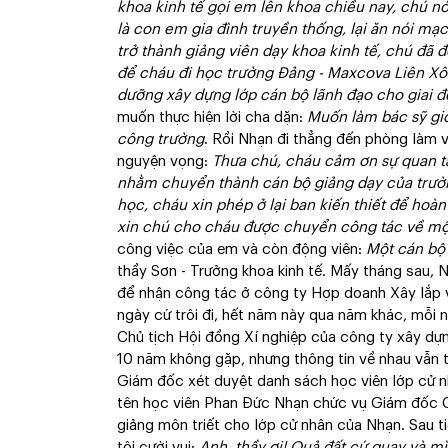
khoa kinh tế gọi em lên khoa chiều nay, chú nó
là con em gia đình truyền thống, lại ăn nói m
trở thành giảng viên dạy khoa kinh tế, chú đã
để cháu đi học trường Đảng - Maxcova Liên Xô
dưỡng xây dựng lớp cán bộ lãnh đạo cho giai 
muốn thực hiện lời cha dặn:
Muốn làm bác sỹ giỏi
công trường
. Rồi Nhạn đi thẳng đến phòng làm 
nguyện vọng:
Thưa chú, cháu cảm ơn sự quan t
nhằm chuyển thành cán bộ giảng dạy của trườ
học, cháu xin phép ở lại ban kiến thiết để hoà
xin chú cho cháu được chuyển công tác về mộ
công việc của em và còn động viên:
Một cán bộ 
thầy Sơn - Trưởng khoa kinh tế. Mấy tháng sau, 
để nhận công tác ở công ty Hợp doanh Xây lắp
ngày cứ trôi đi, hết năm này qua năm khác, mỗi ng
Chủ tịch Hội đồng Xí nghiệp của công ty xây d
10 năm không gặp, nhưng thông tin về nhau vẫn t
Giám đốc xét duyệt danh sách học viên lớp cử nh
tên học viên Phan Đức Nhạn chức vụ Giám đốc 
giảng môn triết cho lớp cử nhân của Nhạn. Sau ti
tôi cười vui:
Anh, thầy ơi! Quả đất cứ quay và m