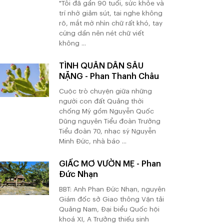
"Tôi đã gần 90 tuổi, sức khỏe và
trí nhớ giảm sút, tai nghe không
rõ, mắt mờ nhìn chữ rất khó, tay
cứng dần nên nét chữ viết
không ...
TÌNH QUÂN DÂN SÂU
NẶNG - Phan Thanh Châu
Cuộc trò chuyện giữa những
người con đất Quảng thời
chống Mỹ gồm Nguyễn Quốc
Dũng nguyên Tiểu đoàn Trưởng
Tiểu đoàn 70, nhạc sỹ Nguyễn
Minh Đức, nhà báo ...
GIẤC MƠ VƯỜN MẸ - Phan
Đức Nhạn
BBT: Anh Phan Đức Nhạn, nguyên
Giám đốc sở Giao thông Vận tải
Quảng Nam, Đại biểu Quốc hội
khoá XI, A Trưởng thiếu sinh