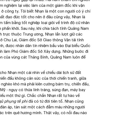
êm nghiệm lại việc làm của một giám đốc khi vận
 ở công ty. Tôi biết Nhạn là một con người có ý chí
ất đạo đức tốt cho nên ở đâu cũng vậy, Nhạn là
 tấm bằng tốt nghiệp loại giỏi về trình độ cử nhân
h phấn khởi. Sau này, khi chia tách tỉnh Quảng Nam
h trực thuộc Trung ương, Nhạn lần lượt giữ các
ở Chu Lai, Giám đốc Sở Giao thông Vận tải tỉnh
h, được nhân dân tín nhiệm bầu vào Đại biểu Quốc
inh làm Phó Giám đốc Sở Xây dựng. Những bước đi
on của vùng cát Thăng Bình, Quảng Nam luôn để
 Nhạn một cái nhìn về chiều dài lịch sử đất
iến đấu không cân sức của thời chiến tranh, giữa
nghèo khó mà phải kiên cường bám trụ, chiến đấu,
ù Mỹ - ngụy có thừa lính tráng, súng đạn, máy bay
hiếu một thứ gì. Chắc chắn Nhạn rất tự hào về
ũ phụng tề phi
đã có từ đời tiên tổ. Nhạn cũng
ã đàn áp, tàn sát một cách đẫm máu những người
hác trên quê hương mình. Thật vậy, có nỗi đau nào