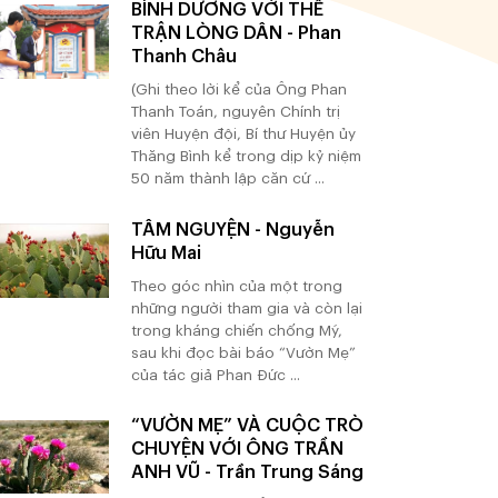
BÌNH DƯƠNG VỚI THẾ
TRẬN LÒNG DÂN - Phan
Thanh Châu
(Ghi theo lời kể của Ông Phan
Thanh Toán, nguyên Chính trị
viên Huyện đội, Bí thư Huyện ủy
Thăng Bình kể trong dịp kỷ niệm
50 năm thành lập căn cứ ...
TÂM NGUYỆN - Nguyễn
Hữu Mai
Theo góc nhìn của một trong
những người tham gia và còn lại
trong kháng chiến chống Mỹ,
sau khi đọc bài báo “Vườn Mẹ”
của tác giả Phan Đức ...
“VƯỜN MẸ” VÀ CUỘC TRÒ
CHUYỆN VỚI ÔNG TRẦN
ANH VŨ - Trần Trung Sáng