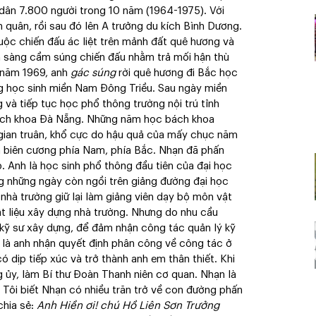
 dân 7.800 người trong 10 năm (1964-1975). Với
nh quân, rồi sau đó lên A trưởng du kích Bình Dương.
uộc chiến đấu ác liệt trên mảnh đất quê hương và
n sàng cầm súng chiến đấu nhằm trả mối hận thù
 năm 1969, anh
gác súng
rời quê hương đi Bắc học
g học sinh miền Nam Đông Triều. Sau ngày miền
 và tiếp tục học phổ thông trường nội trú tỉnh
ách khoa Đà Nẵng. Những năm học bách khoa
u gian truân, khổ cực do hậu quả của mấy chục năm
yên biên cương phía Nam, phía Bắc. Nhạn đã phấn
. Anh là học sinh phổ thông đầu tiên của đại học
 những ngày còn ngồi trên giảng đường đại học
nhà trường giữ lại làm giảng viên dạy bộ môn vật
t liệu xây dựng nhà trường. Nhưng do nhu cầu
 kỹ sư xây dựng, để đảm nhận công tác quản lý kỹ
ế là anh nhận quyết định phân công về công tác ở
có dịp tiếp xúc và trở thành anh em thân thiết. Khi
ng ủy, làm Bí thư Đoàn Thanh niên cơ quan. Nhạn là
. Tôi biết Nhạn có nhiều trăn trở về con đường phấn
chia sẻ:
Anh Hiền ơi! chú Hồ Liên Sơn Trưởng