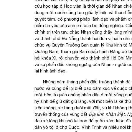
cứu học tập ở Học viện là thời gian để Nhạn chi
dụng một cách sáng tạo giữa lý luận và thực tiễn
quyết tâm, có phương pháp lãnh đạo và phẩm ch
niềm tin yêu của anh em bạn bè đồng nghiệp. Cầm
chính trị trên tay, chắc Nhạn cũng thấy lòng mìn
và thành phố Đà Nẵng thành hai đơn vị hành chín
chức vụ Quyền Trưởng Ban quản lý Khu kinh tế M
Quảng Nam, tham gia Ban chấp hành Đảng bộ tỉn
hội khóa XI, rồi chuyển vào thành phố Hồ Chí M
và sự phấn đấu không ngừng của Nhạn - người c
lại hình ảnh đẹp.
Những năm tháng phấn đấu trưởng thành đã cho
nước và cũng để lại biết bao cảm xúc về cuộc ch
một bên là quần chúng nhân dân ở một vùng quê 
hy sinh để giữ đất giữ làng, với một bên là kẻ th
trên không, xe tăng dưới mặt đất, vũ khí không t
truyền thống của vùng đất
Địa linh nhân kiệt
,
Ng
đau xé lòng khi nhớ lại bọn đế quốc xâm lược đ
dân vô tội ở chợ Được, Vĩnh Trinh và nhiều nơi k