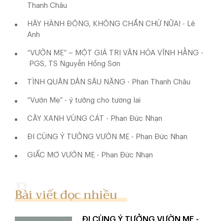
Thanh Châu
HÃY HÀNH ĐỘNG, KHÔNG CHẦN CHỪ NỮA! - Lê
Anh
“VƯỜN MẸ” – MỘT GIÁ TRỊ VĂN HÓA VĨNH HẰNG -
PGS, TS Nguyễn Hồng Sơn
TÌNH QUÂN DÂN SÂU NẶNG - Phan Thanh Châu
“Vườn Mẹ” - ý tưởng cho tương lai
CÂY XANH VÙNG CÁT - Phan Đức Nhạn
ĐI CÙNG Ý TƯỞNG VƯỜN MẸ - Phan Đức Nhạn
GIẤC MƠ VƯỜN MẸ - Phan Đức Nhạn
Bài viết đọc nhiều
ĐI CÙNG Ý TƯỞNG VƯỜN MẸ -