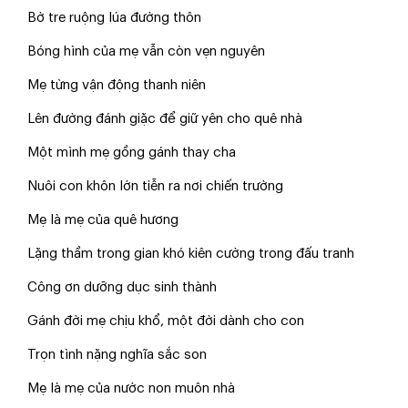
​Bờ tre ruộng lúa đường thôn
​Bóng hình của mẹ vẫn còn vẹn nguyên
​Mẹ từng vận động thanh niên
​Lên đường đánh giặc để giữ yên cho quê nhà
​Một mình mẹ gồng gánh thay cha
​Nuôi con khôn lớn tiễn ra nơi chiến trường
​Mẹ là mẹ của quê hương
​Lặng thầm trong gian khó kiên cường trong đấu tranh
​Công ơn dưỡng dục sinh thành
​Gánh đời mẹ chịu khổ, một đời dành cho con
​Trọn tình nặng nghĩa sắc son
​Mẹ là mẹ của nước non muôn nhà