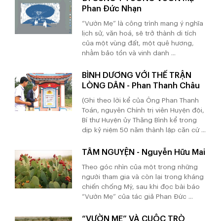
Phan Đức Nhạn
“Vườn Mẹ” là công trình mang ý nghĩa
lịch sử, văn hoá, sẽ trở thành di tích
của một vùng đất, một quê hương,
nhằm bảo tồn và vinh danh ...
BÌNH DƯƠNG VỚI THẾ TRẬN
LÒNG DÂN - Phan Thanh Châu
(Ghi theo lời kể của Ông Phan Thanh
Toán, nguyên Chính trị viên Huyện đội,
Bí thư Huyện ủy Thăng Bình kể trong
dịp kỷ niệm 50 năm thành lập căn cứ ...
TÂM NGUYỆN - Nguyễn Hữu Mai
Theo góc nhìn của một trong những
người tham gia và còn lại trong kháng
chiến chống Mỹ, sau khi đọc bài báo
“Vườn Mẹ” của tác giả Phan Đức ...
“VƯỜN MẸ” VÀ CUỘC TRÒ