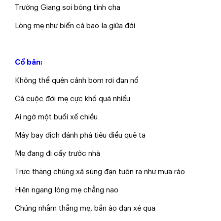
​Trường Giang soi bóng tình cha
​Lòng mẹ như biển cả bao la giữa đời
Cổ bản:
​Không thể quên cảnh bom rơi đạn nổ
​Cả cuộc đời mẹ cực khổ quá nhiều
​Ai ngờ một buổi xế chiều
​Máy bay địch đánh phá tiêu điều quê ta
​Mẹ đang đi cấy trước nhà
​Trực thăng chúng xả súng đạn tuôn ra như mưa rào
​Hiên ngang lòng mẹ chẳng nao
​Chúng nhắm thẳng mẹ, bắn ào đạn xé qua