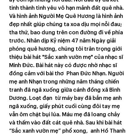
tinh thành tình yêu vô hạn mảnh đất quê nhà.
Và hình ảnh Người Mẹ Quê Hương là hình ảnh
đẹp nhất giúp chúng ta xoa dịu mọi nỗi đau;
tha thứ, bao dung trên con đường đi về phía
trước. Nhân dịp Kỷ niệm 47 năm Ngày giải
phóng quê hương, chúng tôi trân trọng giới
thiệu bài hát "Sắc xanh vườn mẹ" của nhạc sĩ
Minh Đức. Bài hát này có được nhờ nhạc sĩ
đồng cảm với bài thơ Phan Đức Nhạn. Người
mẹ anh Nhạn trong những năm tháng chiến
tranh đã ngã xuống giữa cánh đồng xã Bình
Dương. Loạt đạn từ máy bay đã bắn mẹ anh
ngã xuống, giấy phút cuối cùng đôi tay mẹ
vẫn ôm chặt bụi lúa. Máu mẹ đã loang chảy
và thấm vào đất cát quê nhà. Sau khi bài hát
“Sắc xanh vườn mẹ” phổ xong, anh Hồ Thanh