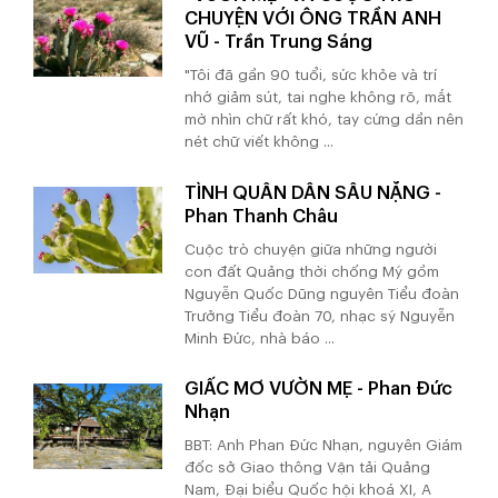
CHUYỆN VỚI ÔNG TRẦN ANH
VŨ - Trần Trung Sáng
"Tôi đã gần 90 tuổi, sức khỏe và trí
nhớ giảm sút, tai nghe không rõ, mắt
mờ nhìn chữ rất khó, tay cứng dần nên
nét chữ viết không ...
TÌNH QUÂN DÂN SÂU NẶNG -
Phan Thanh Châu
Cuộc trò chuyện giữa những người
con đất Quảng thời chống Mỹ gồm
Nguyễn Quốc Dũng nguyên Tiểu đoàn
Trưởng Tiểu đoàn 70, nhạc sỹ Nguyễn
Minh Đức, nhà báo ...
GIẤC MƠ VƯỜN MẸ - Phan Đức
Nhạn
BBT: Anh Phan Đức Nhạn, nguyên Giám
đốc sở Giao thông Vận tải Quảng
Nam, Đại biểu Quốc hội khoá XI, A