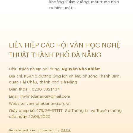
khoảng 20km vuông, mặt trước nhìn
ra biển, mặt ...
LIÊN HIỆP CÁC HỘI VĂN HỌC NGHỆ
THUẬT THÀNH PHỐ ĐÀ NẴNG
Chịu trách nhiệm nội dung:
Nguyễn Nho Khiêm
Địa chỉ: K54/10 đường Ông Ích Khiêm, phường Thanh Bình,
quận Hải Châu, thành phố Đà Nẵng
Điện thoại : 0236-3821434
Email:
lhvhntdanang@gmail.com
Website: vannghedanang.org.vn
Giấy phép số 479/GP-STTTT Sở Thông tin và Truyền thông
cấp ngày 22/05/2020
Developed and powered by
VARA