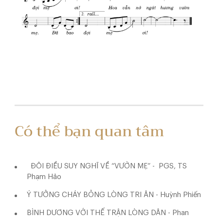
Có thể bạn quan tâm
ĐÔI ĐIỀU SUY NGHĨ VỀ “VƯỜN MẸ” - PGS, TS
Phạm Hảo
Ý TƯỞNG CHÁY BỎNG LÒNG TRI ÂN - Huỳnh Phiến
BÌNH DƯƠNG VỚI THẾ TRẬN LÒNG DÂN - Phan