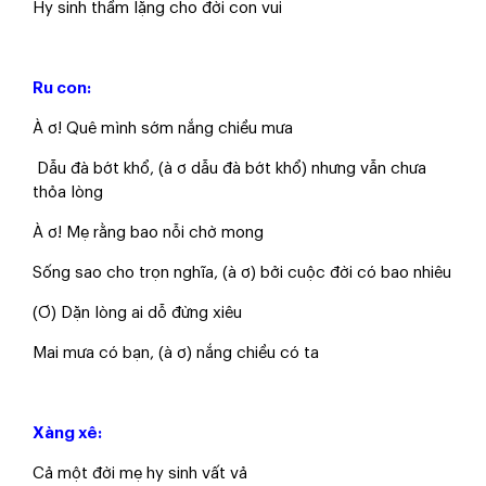
​Hy sinh thầm lặng cho đời con vui
Ru con:
​À ơ! Quê mình sớm nắng chiều mưa
​ Dẫu đà bớt khổ, (à ơ dẫu đà bớt khổ) nhưng vẫn chưa
thỏa lòng
​À ơ! Mẹ rằng bao nỗi chờ mong
​Sống sao cho trọn nghĩa, (à ơ) bởi cuộc đời có bao nhiêu
​(Ơ) Dặn lòng ai dỗ đừng xiêu
​Mai mưa có bạn, (à ơ) nắng chiều có ta
Xàng xê:
​Cả một đời mẹ hy sinh vất vả