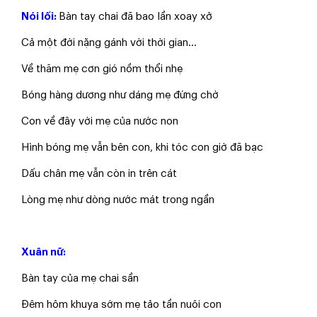
Nói lối:
Bàn tay chai đã bao lần xoay xở
​Cả một đời nặng gánh với thời gian...
Về thăm mẹ cơn gió nồm thổi nhẹ
​Bóng hàng dương như dáng mẹ đứng chờ
​Con về đây với mẹ của nước non
​Hình bóng mẹ vẫn bên con, khi tóc con giờ đã bạc
​Dấu chân mẹ vẫn còn in trên cát
​Lòng mẹ như dòng nước mát trong ngần
Xuân nữ:
​Bàn tay của mẹ chai sần
​Đêm hôm khuya sớm mẹ tảo tần nuôi con