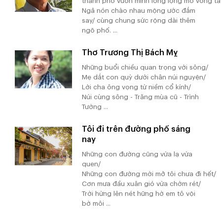
thành phố vươn mình lồng lộng mở vòng ta
Ngả nón chào nhau mộng ước đắm
say/ cùng chung sức rộng dài thêm
ngõ phố. ...
Thơ Trương Thị Bách Mỵ
Những buổi chiều quan trọng với sông/
Mẹ dắt con quỳ dưới chân núi nguyện/
Lời cha ông vọng từ niềm cổ kính/
Núi cùng sông - Trăng mùa cũ - Trình
Tường ...
Tôi đi trên đường phố sáng
nay
Những con đường cũng vừa lạ vừa
quen/
Những con đường mới mở tôi chưa đi hết/
Cơn mưa đầu xuân gió vừa chớm rét/
Trời hừng lên nét hững hờ em tô vội
bờ môi ...