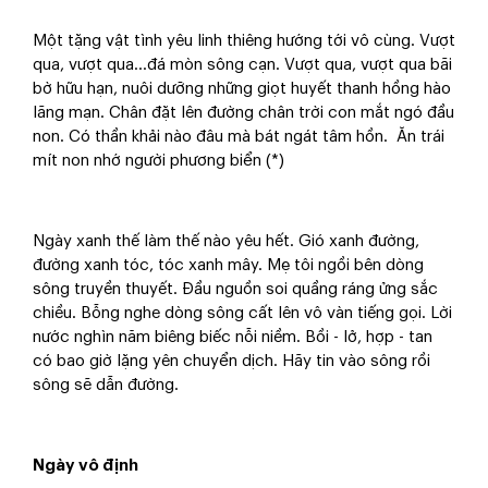
Một tặng vật tình yêu linh thiêng hướng tới vô cùng. Vượt
qua, vượt qua...đá mòn sông cạn. Vượt qua, vượt qua bãi
bờ hữu hạn, nuôi dưỡng những giọt huyết thanh hồng hào
lãng mạn. Chân đặt lên đường chân trời con mắt ngó đầu
non. Có thần khải nào đâu mà bát ngát tâm hồn. Ăn trái
mít non nhớ người phương biển (*)
Ngày xanh thế làm thế nào yêu hết. Gió xanh đường,
đường xanh tóc, tóc xanh mây. Mẹ tôi ngồi bên dòng
sông truyền thuyết. Đầu nguồn soi quầng ráng ửng sắc
chiều. Bỗng nghe dòng sông cất lên vô vàn tiếng gọi. Lời
nước nghìn năm biêng biếc nỗi niềm. Bồi - lở, hợp - tan
có bao giờ lặng yên chuyển dịch. Hãy tin vào sông rồi
sông sẽ dẫn đường.
Ngày vô định