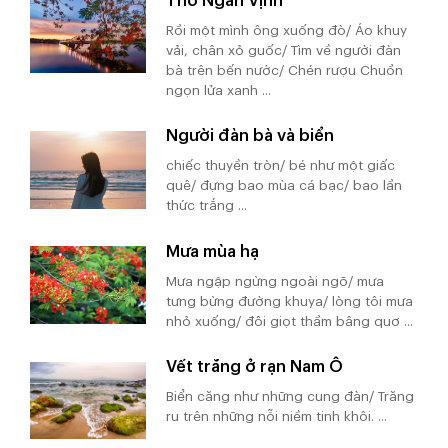
Thơ Ngân Vịnh
Rồi một mình ông xuống đò/ Áo khuy
vải, chân xỏ guốc/ Tìm về người đàn
bà trên bến nước/ Chén rượu Chuồn
ngọn lửa xanh ...
Người đàn bà và biển
chiếc thuyền tròn/ bé như một giấc
quê/ đựng bao mùa cá bạc/ bao lần
thức trắng ...
Mưa mùa hạ
Mưa ngập ngừng ngoài ngõ/ mưa
tưng bừng đường khuya/ lòng tôi mưa
nhỏ xuống/ đôi giọt thầm bâng quơ ...
Vết trăng ở rạn Nam Ô
Biển căng như những cung đàn/ Trăng
ru trên những nỗi niềm tinh khôi. ...