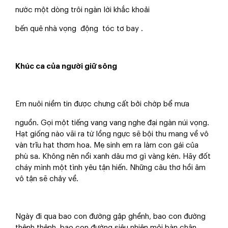
nước một dòng trôi ngàn lời khắc khoải
bến quê nhà vọng động tóc tơ bay .
Khúc ca của người giữ sông
Em nuôi niềm tin được chưng cất bởi chớp bể mưa
nguồn. Gọi một tiếng vang vang nghe đại ngàn núi vọng.
Hạt giống nào vãi ra từ lồng ngực sẽ bội thu mang về vô
vàn trĩu hạt thơm hoa. Mẹ sinh em ra làm con gái của
phù sa. Không nên nổi xanh dâu mơ gì vàng kén. Hãy đốt
cháy mình một tình yêu tận hiến. Những câu thơ hồi âm
vô tận sẽ chảy về.
Ngày đi qua bao con đường gập ghềnh, bao con đường
thênh thênh, bao con đường siêu nhiên mỏi bàn chân