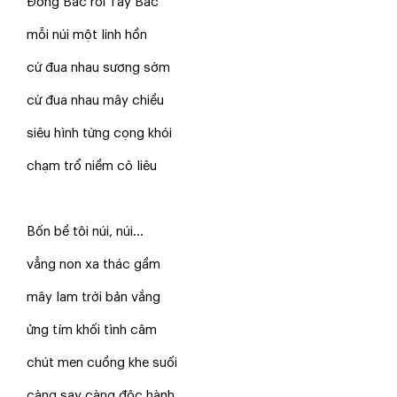
Đông Bắc rồi Tây Bắc
mỗi núi một linh hồn
cứ đua nhau sương sớm
cứ đua nhau mây chiều
siêu hình từng cọng khói
chạm trổ niềm cô liêu
Bốn bề tôi núi, núi...
vẳng non xa thác gầm
mây lam trời bản vắng
ửng tím khối tình câm
chút men cuồng khe suối
càng say càng độc hành