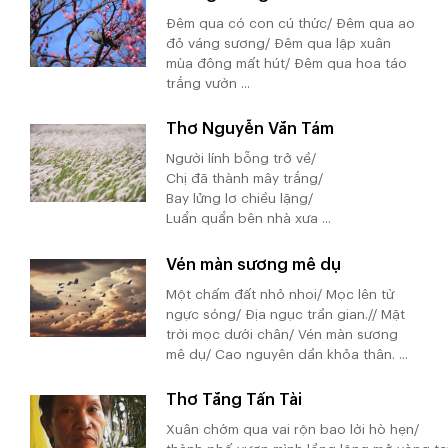
Đêm qua có con cú thức/ Đêm qua ao
đỏ váng sương/ Đêm qua lập xuân
mùa đông mất hút/ Đêm qua hoa táo
trắng vườn ...
Thơ Nguyễn Văn Tám
Người lính bỗng trở về/
Chị đã thành mây trắng/
Bay lửng lơ chiều lặng/
Luẩn quẩn bên nhà xưa ...
Vén màn sương mê dụ
Một chấm đất nhỏ nhoi/ Mọc lên từ
ngực sóng/ Địa ngục trần gian.// Mặt
trời mọc dưới chân/ Vén màn sương
mê dụ/ Cao nguyên dần khỏa thân. ...
Thơ Tăng Tấn Tài
Xuân chớm qua vai rộn bao lời hò hẹn/