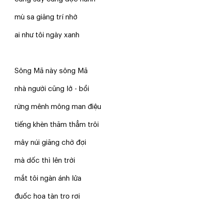
mù sa giăng trí nhớ
ai như tôi ngày xanh
Sông Mã này sông Mã
nhà người cũng lở - bồi
rừng mênh mông man điệu
tiếng khèn thăm thẳm trôi
mây núi giăng chờ đợi
mà dốc thì lên trời
mắt tôi ngàn ánh lửa
đuốc hoa tàn tro rơi