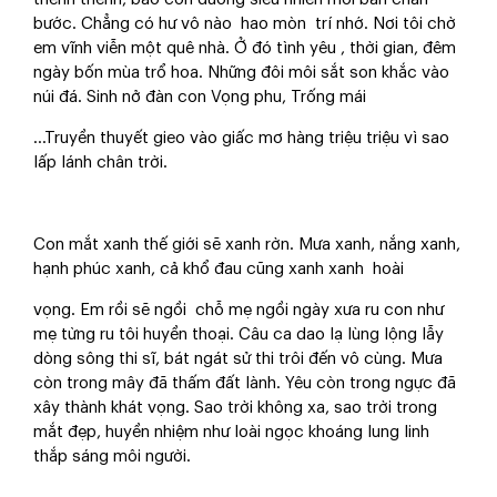
bước. Chẳng có hư vô nào hao mòn trí nhớ. Nơi tôi chờ
em vĩnh viễn một quê nhà. Ở đó tình yêu , thời gian, đêm
ngày bốn mùa trổ hoa. Những đôi môi sắt son khắc vào
núi đá. Sinh nở đàn con Vọng phu, Trống mái
...Truyền thuyết gieo vào giấc mơ hàng triệu triệu vì sao
lấp lánh chân trời.
Con mắt xanh thế giới sẽ xanh rờn. Mưa xanh, nắng xanh,
hạnh phúc xanh, cả khổ đau cũng xanh xanh hoài
vọng. Em rồi sẽ ngồi chỗ mẹ ngồi ngày xưa ru con như
mẹ từng ru tôi huyền thoại. Câu ca dao lạ lùng lộng lẫy
dòng sông thi sĩ, bát ngát sử thi trôi đến vô cùng. Mưa
còn trong mây đã thấm đất lành. Yêu còn trong ngực đã
xây thành khát vọng. Sao trời không xa, sao trời trong
mắt đẹp, huyền nhiệm như loài ngọc khoáng lung linh
thắp sáng môi người.