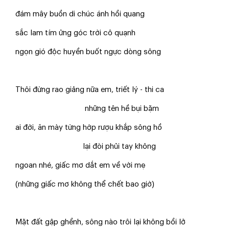
đám mây buồn di chúc ánh hồi quang
sắc lam tím ửng góc trời cô quạnh
ngọn gió độc huyền buốt ngực dòng sông
Thôi đừng rao giảng nữa em, triết lý - thi ca
những tên hề bụi bặm
ai đời, ăn mày từng hớp rượu khắp sông hồ
lại đòi phủi tay không
ngoan nhé, giấc mơ dắt em về với mẹ
(những giấc mơ không thể chết bao giờ)
Mặt đất gập ghềnh, sông nào trôi lại không bồi lở