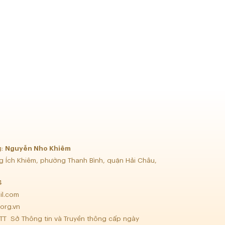
g:
Nguyễn Nho Khiêm
g Ích Khiêm, phường Thanh Bình, quận Hải Châu,
34
il.com
org.vn
TT Sở Thông tin và Truyền thông cấp ngày