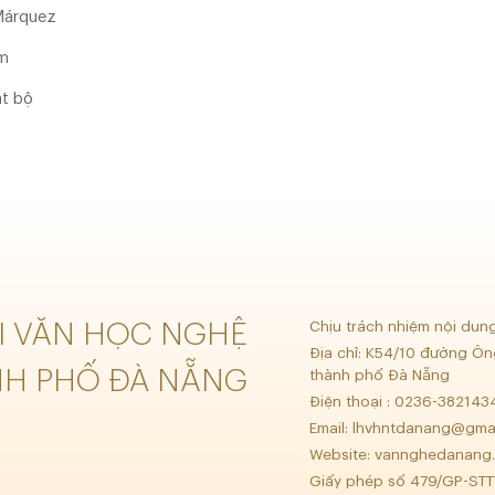
.Márquez
ảm
át bộ
ỘI VĂN HỌC NGHỆ
Chịu trách nhiệm nội dun
Địa chỉ: K54/10 đường Ôn
NH PHỐ ĐÀ NẴNG
thành phố Đà Nẵng
Điện thoại : 0236-38214
Email:
lhvhntdanang@gma
Website: vannghedanang.
Giấy phép số 479/GP-STT