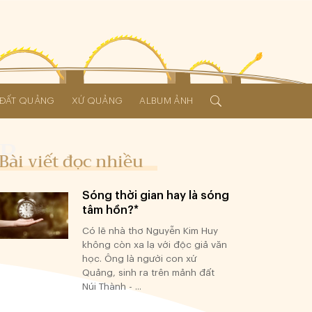
Í ĐẤT QUẢNG
XỨ QUẢNG
ALBUM ẢNH
Bài viết đọc nhiều
Sóng thời gian hay là sóng
tâm hồn?*
Có lẽ nhà thơ Nguyễn Kim Huy
không còn xa lạ với độc giả văn
học. Ông là người con xứ
Quảng, sinh ra trên mảnh đất
Núi Thành - ...