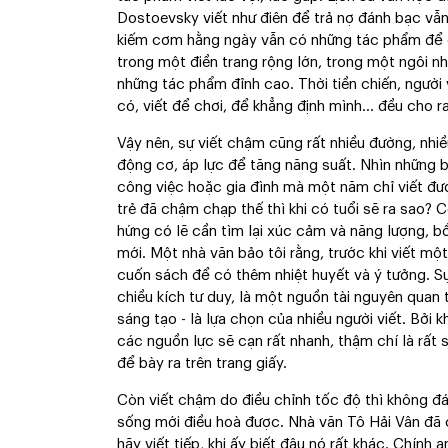
Dostoevsky viết như điên để trả nợ đánh bạc vẫn
kiếm cơm hằng ngày vẫn có những tác phẩm để đờ
trong một điền trang rộng lớn, trong một ngôi nh
những tác phẩm đỉnh cao. Thời tiền chiến, người 
có, viết để chơi, để khẳng định mình... đều cho r
Vậy nên, sự viết chậm cũng rất nhiều đường, nhiề
động cơ, áp lực để tăng năng suất. Nhìn những b
công việc hoặc gia đình mà một năm chỉ viết đượ
trẻ đã chậm chạp thế thì khi có tuổi sẽ ra sao?
hứng có lẽ cần tìm lại xúc cảm và năng lượng, 
mới. Một nhà văn bảo tôi rằng, trước khi viết m
cuốn sách để có thêm nhiệt huyết và ý tưởng. Sự
chiều kích tư duy, là một nguồn tài nguyên quan 
sáng tạo - là lựa chọn của nhiều người viết. Bởi
các nguồn lực sẽ cạn rất nhanh, thậm chí là rất 
để bày ra trên trang giấy.
Còn viết chậm do điều chỉnh tốc độ thì không đá
sống mới điều hoà được. Nhà văn Tô Hải Vân đã c
hãy viết tiếp, khi ấy biết đâu nó rất khác. Chính