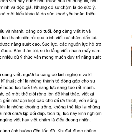
còn viết hay được như trước nữa thì dừng lại, như
 mình và độc giả. Nhưng có sự chậm là do sức ỳ,
 có một kiểu khác là do sức khoẻ yếu hoặc thiếu
iều và nhanh, càng có tuổi, ông càng viết ít và
úc thanh niên rồi quá trình viết cứ chậm dần lại.
 được năng suất cao. Sức lực, các nguồn lực hỗ trợ
 được. Bản thân tôi, sự lo lắng viết nhanh mấy năm
ất nhiều dù ý thức vẫn mong muốn duy trì năng suất
 càng viết, người ta càng có kinh nghiệm và kĩ
kĩ thuật chỉ là những thành tố đóng góp cho sự
hề hoặc lúc tuổi trẻ, năng lực sáng tạo rất mạnh,
; cả một thế giới rộng lớn để khai thác, viết gì
ác gần như cạn kiệt các chủ đề ưa thích, vốn sống
i khi là những khoảng trống, không thể lặp lại những
ái mới chưa kịp bồi đắp, tích tụ, lúc này kinh nghiệm
ngừng viết hay viết chậm là điều đương nhiên.
 cũng ảnh hưởng đến tốc độ. Khi đạt được những