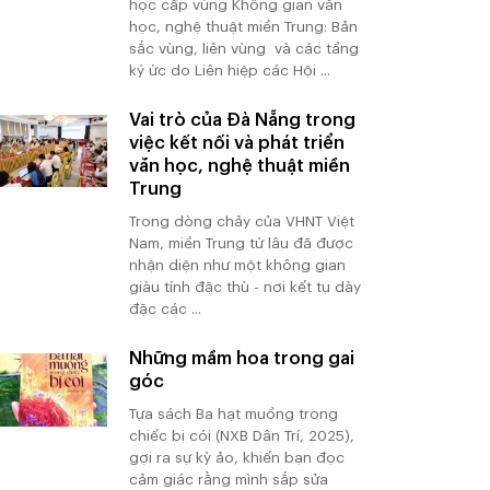
học cấp vùng Không gian văn
học, nghệ thuật miền Trung: Bản
sắc vùng, liên vùng và các tầng
ký ức do Liên hiệp các Hội ...
Vai trò của Đà Nẵng trong
việc kết nối và phát triển
văn học, nghệ thuật miền
Trung
Trong dòng chảy của VHNT Việt
Nam, miền Trung từ lâu đã được
nhận diện như một không gian
giàu tính đặc thù - nơi kết tụ dày
đặc các ...
Những mầm hoa trong gai
góc
Tựa sách Ba hạt muồng trong
chiếc bị cói (NXB Dân Trí, 2025),
gợi ra sự kỳ ảo, khiến bạn đọc
cảm giác rằng mình sắp sửa