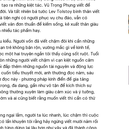
 tạo ra những kiệt tác. Vũ Trọng Phụng viết để
i. Và tất nhiên bá tước Lev Tolstoy bình thản viết
à tiện nghi có người phục vụ chu đáo, vẫn có
viết văn đơn thuần để kiếm sống, kẻ xuất thân giàu
a nhiều tác phẩm hay.
u kiểu. Người vốn đã viết chậm đôi khi cần những
ạn trẻ không bận rộn, vướng mắc gì về kinh tế,
c một hai truyện ngắn tôi thấy cũng sốt ruột. Tuổi
 Còn những người viết chậm vì cạn kiệt nguồn cảm
bồi đắp thêm những nguồn tài nguyên và động lực
ột cuốn tiểu thuyết mới, anh thường đọc năm, sáu
 đọc này - phương pháp kinh điển để gia tăng
trọng, đa dạng, gần như vô tận để kích thích sự
 không thường xuyên làm giàu cảm xúc và ý tưởng,
sớm và ai cũng biết rằng muốn viết thì cần có thứ
ng ngại lắm, người ta lúc nhanh, lúc chậm thì cuộc
ó lần khuyên tôi rằng hãy ngừng viết mười năm rồi
 anh từng dừng lại lâu hơn như vậy và đã thành công.