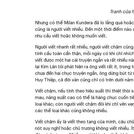
Tranh của 
Nhưng có thể Milan Kundera đã lo lắng quá hoặc 
cũng là người viết nhiều. Đến một thời điểm nào
nhu cầu viết hoặc không muốn viết.
Người viết nhanh rất nhiều, người viết chậm cũn
tính cầu toàn cẩn thận, mỗi ngày có khi chỉ nhí
viết được một hai cái truyện ngắn và rất nhiều 
lại Kim Lân tôi phát hiện ra ông viết rất ít, tro
chưa đến hai chục truyện ngắn, ông dừng bút từ
Huy Thiệp, cả đời văn cũng chỉ có trên dưới năm
Viết chậm, nếu tính theo hiệu suất thì thiệt thòi 
mau, năng suất cao có thể là hàng chục cuốn tiể
loại khác; còn người viết chậm đôi khi chỉ vẻn vẹ
các thể loại khác cũng không nhiều.
Viết chậm ấy là viết theo tạng của mình, câu ch
nót suy nghĩ hoặc chủ trương không viết nhiều. Ít