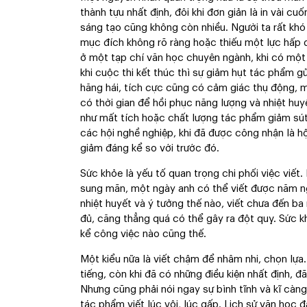
thành tựu nhất định, đôi khi đơn giản là in vài cu
sáng tạo cũng không còn nhiều. Người ta rất khó
mục đích không rõ ràng hoặc thiếu một lực hấp d
ở một tạp chí văn học chuyên ngành, khi có một 
khi cuộc thi kết thúc thì sự giảm hụt tác phẩm g
hăng hái, tích cực cũng có cảm giác thụ động, m
có thời gian để hồi phục năng lượng và nhiệt huyế
như mất tích hoặc chất lượng tác phẩm giảm sút 
các hội nghề nghiệp, khi đã được công nhận là hộ
giảm đáng kể so với trước đó.
Sức khỏe là yếu tố quan trọng chi phối việc viết
sung mãn, một ngày anh có thể viết được năm ng
nhiệt huyết và ý tưởng thế nào, viết chưa đến ba 
đủ, căng thẳng quá có thể gây ra đột quỵ. Sức kh
kể công việc nào cũng thế.
Một kiểu nữa là viết chậm để nhâm nhi, chọn lựa.
tiếng, còn khi đã có những điều kiện nhất định, đã
Nhưng cũng phải nói ngay sự bình tĩnh và kĩ càn
tác phẩm viết lúc vội, lúc gấp. Lịch sử văn học đ