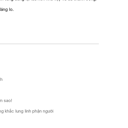
áng lo.
nh
m sao!
g khắc lung linh phận người