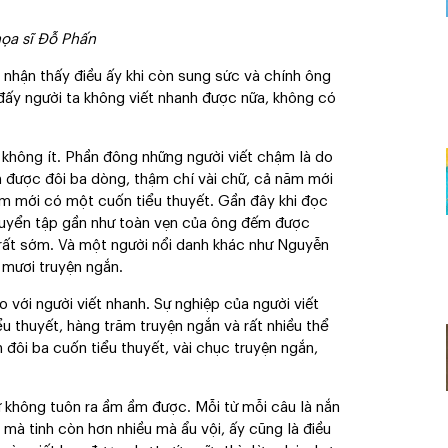
họa sĩ Đỗ Phấn
nhận thấy điều ấy khi còn sung sức và chính ông
 đấy người ta không viết nhanh được nữa, không có
g không ít. Phần đông những người viết chậm là do
ch được đôi ba dòng, thậm chí vài chữ, cả năm mới
năm mới có một cuốn tiểu thuyết. Gần đây khi đọc
ng tuyển tập gần như toàn vẹn của ông đếm được
 rất sớm. Và một người nổi danh khác như Nguyễn
 mươi truyện ngắn.
so với người viết nhanh. Sự nghiệp của người viết
u thuyết, hàng trăm truyện ngắn và rất nhiều thể
n đôi ba cuốn tiểu thuyết, vài chục truyện ngắn,
ữ không tuôn ra ầm ầm được. Mỗi từ mỗi câu là nắn
 mà tinh còn hơn nhiều mà ẩu vội, ấy cũng là điều