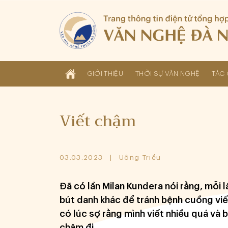
GIỚI THIỆU
THỜI SỰ VĂN NGHỆ
TÁC 
Viết chậm
03.03.2023
Uông Triều
Đã có lần Milan Kundera nói rằng, mỗi 
bút danh khác để tránh bệnh cuồng viết
có lúc sợ rằng mình viết nhiều quá và 
chậm đi.