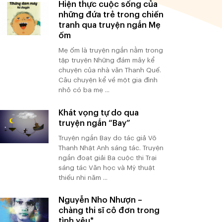
Hiện thực cuộc sống của
những đứa trẻ trong chiến
tranh qua truyện ngắn Mẹ
ốm
Mẹ ốm là truyện ngắn nằm trong
tập truyện Những đám mây kể
chuyện của nhà văn Thanh Quế.
Câu chuyện kể về một gia đình
nhỏ có ba mẹ ...
Khát vọng tự do qua
truyện ngắn “Bay”
Truyện ngắn Bay do tác giả Võ
Thanh Nhật Anh sáng tác. Truyện
ngắn đoạt giải Ba cuộc thi Trại
sáng tác Văn học và Mỹ thuật
thiếu nhi năm ...
Nguyễn Nho Nhượn –
chàng thi sĩ cô đơn trong
tình yêu*