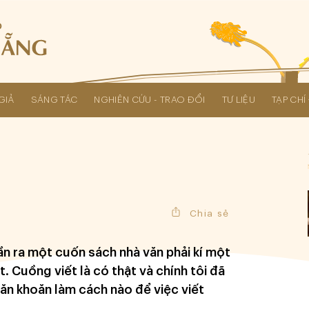
GIẢ
SÁNG TÁC
NGHIÊN CỨU - TRAO ĐỔI
TƯ LIỆU
TẠP CH
Các kỳ Đại hội Liên hiệp Hội
Chia sẻ
lần ra một cuốn sách nhà văn phải kí một
. Cuồng viết là có thật và chính tôi đã
băn khoăn làm cách nào để việc viết