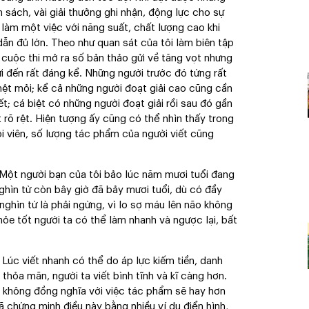
ốn sách, vài giải thưởng ghi nhận, động lực cho sự
 làm một việc với năng suất, chất lượng cao khi
ẫn đủ lớn. Theo như quan sát của tôi làm biên tập
cuộc thi mở ra số bản thảo gửi về tăng vọt nhưng
ửi đến rất đáng kể. Những người trước đó từng rất
ệt mỏi; kể cả những người đoạt giải cao cũng cần
t; cá biệt có những người đoạt giải rồi sau đó gần
rõ rệt. Hiện tượng ấy cũng có thể nhìn thấy trong
i viên, số lượng tác phẩm của người viết cũng
. Một người bạn của tôi bảo lúc năm mươi tuổi đang
hìn từ còn bây giờ đã bảy mươi tuổi, dù có đầy
nghìn từ là phải ngừng, vì lo sợ máu lên não không
ỏe tốt người ta có thể làm nhanh và ngược lại, bất
 Lúc viết nhanh có thể do áp lực kiếm tiền, danh
 thỏa mãn, người ta viết bình tĩnh và kĩ càng hơn.
g không đồng nghĩa với việc tác phẩm sẽ hay hơn
ã chứng minh điều này bằng nhiều ví dụ điển hình,