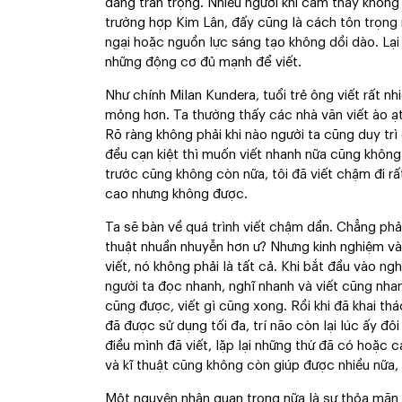
đáng trân trọng. Nhiều người khi cảm thấy không 
trường hợp Kim Lân, đấy cũng là cách tôn trọng
ngại hoặc nguồn lực sáng tạo không dồi dào. Lại
những động cơ đủ mạnh để viết.
Như chính Milan Kundera, tuổi trẻ ông viết rất nh
mỏng hơn. Ta thường thấy các nhà văn viết ào ạt l
Rõ ràng không phải khi nào người ta cũng duy trì
đều cạn kiệt thì muốn viết nhanh nữa cũng không
trước cũng không còn nữa, tôi đã viết chậm đi r
cao nhưng không được.
Ta sẽ bàn về quá trình viết chậm dần. Chẳng phải
thuật nhuần nhuyễn hơn ư? Nhưng kinh nghiệm và 
viết, nó không phải là tất cả. Khi bắt đầu vào ng
người ta đọc nhanh, nghĩ nhanh và viết cũng nhanh
cũng được, viết gì cũng xong. Rồi khi đã khai th
đã được sử dụng tối đa, trí não còn lại lúc ấy đô
điều mình đã viết, lặp lại những thứ đã có hoặc c
và kĩ thuật cũng không còn giúp được nhiều nữa, 
Một nguyên nhân quan trọng nữa là sự thỏa mãn