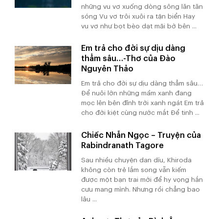
những vu vơ xuống dòng sông lăn tăn
sóng Vu vơ trôi xuôi ra tận biển Hay
vu vơ như bọt bèo dạt mãi bờ bên ...
Em trả cho đời sự dịu dàng
thẳm sâu…-Thơ của Đào
Nguyên Thảo
Em trả cho đời sự dịu dàng thẳm sâu…
Để nuôi lớn những mầm xanh đang
mọc lên bên đỉnh trời xanh ngát Em trả
cho đời kiệt cùng nước mắt Để tinh ...
Chiếc Nhẫn Ngọc – Truyện của
Rabindranath Tagore
Sau nhiều chuyện dan díu, Khiroda
không còn trẻ lắm song vẫn kiếm
được một bạn trai mới để hy vọng hắn
cưu mang mình. Nhưng rồi chẳng bao
lâu ...