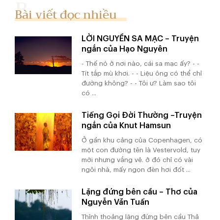
Bài viết đọc nhiều
LỜI NGUYỀN SA MẠC – Truyện
ngắn của Hạo Nguyên
- Thế nó ở nơi nào, cái sa mạc ấy? - -
Tít tắp mù khơi. - - Liệu ông có thể chỉ
đường không? - - Tôi ư? Làm sao tôi
có ...
Tiếng Gọi Đời Thường –Truyện
ngắn của Knut Hamsun
Ở gần khu cảng của Copenhagen, có
một con đường tên là Vestervold, tuy
mới nhưng vắng vẻ. ở đó chỉ có vài
ngôi nhà, mấy ngọn đèn hơi đốt ...
Lặng đứng bên cầu – Thơ của
Nguyễn Văn Tuấn
Thỉnh thoảng lặng đứng bên cầu Thả