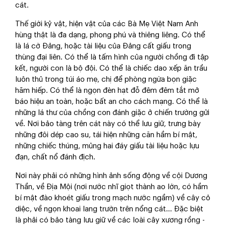
cát.
Thế giới kỷ vật, hiện vật của các Bà Mẹ Việt Nam Anh
hùng thật là đa dạng, phong phú và thiêng liêng. Có thể
là lá cờ Đảng, hoặc tài liệu của Đảng cất giấu trong
thùng đại liên. Có thể là tấm hình của người chồng đi tập
kết, người con là bộ đội. Có thể là chiếc dao xếp ăn trầu
luôn thủ trong túi áo mẹ, chị để phòng ngừa bọn giặc
hãm hiếp. Có thể là ngọn đèn hạt đỗ đêm đêm tắt mở
báo hiệu an toàn, hoặc bất an cho cách mạng. Có thể là
những lá thư của chồng con đánh giặc ở chiến trường gửi
về. Nơi bảo tàng trên cát này có thể lưu giữ, trưng bày
những đôi dép cao su, tái hiện những căn hầm bí mật,
những chiếc thúng, mủng hai đáy giấu tài liệu hoặc lựu
đạn, chất nổ đánh địch.
Nơi này phải có những hình ảnh sống động về cội Dương
Thần, về Địa Mội (nơi nước nhĩ giọt thành ao lớn, có hầm
bí mật đào khoét giấu trong mạch nước ngầm) về cây cỏ
diệc, về ngọn khoai lang trườn trên nổng cát... Đặc biệt
là phải có bảo tàng lưu giữ về các loài cây xương rồng -