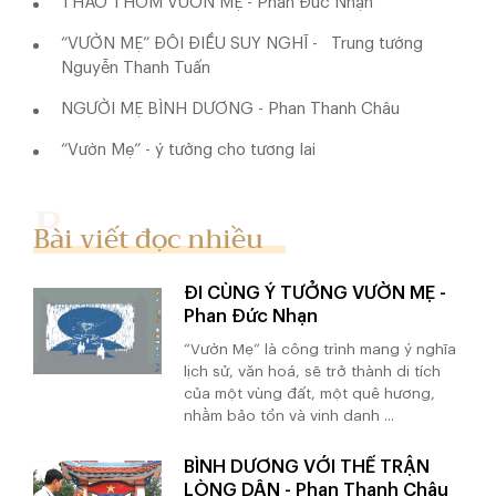
THẢO THƠM VƯỜN MẸ - Phan Đức Nhạn
“VƯỜN MẸ” ĐÔI ĐIỀU SUY NGHĨ - Trung tướng
Nguyễn Thanh Tuấn
NGƯỜI MẸ BÌNH DƯƠNG - Phan Thanh Châu
“Vườn Mẹ” - ý tưởng cho tương lai
Bài viết đọc nhiều
ĐI CÙNG Ý TƯỞNG VƯỜN MẸ -
Phan Đức Nhạn
“Vườn Mẹ” là công trình mang ý nghĩa
lịch sử, văn hoá, sẽ trở thành di tích
của một vùng đất, một quê hương,
nhằm bảo tồn và vinh danh ...
BÌNH DƯƠNG VỚI THẾ TRẬN
LÒNG DÂN - Phan Thanh Châu