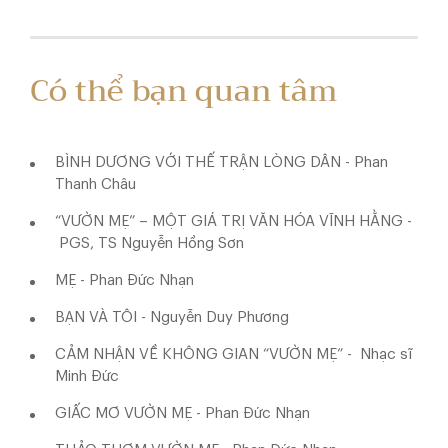
Có thể bạn quan tâm
BÌNH DƯƠNG VỚI THẾ TRẬN LÒNG DÂN - Phan
Thanh Châu
“VƯỜN MẸ” – MỘT GIÁ TRỊ VĂN HÓA VĨNH HẰNG -
PGS, TS Nguyễn Hồng Sơn
MẸ - Phan Đức Nhạn
BẠN VÀ TÔI - Nguyễn Duy Phương
CẢM NHẬN VỀ KHÔNG GIAN “VƯỜN MẸ” - Nhạc sĩ
Minh Đức
GIẤC MƠ VƯỜN MẸ - Phan Đức Nhạn