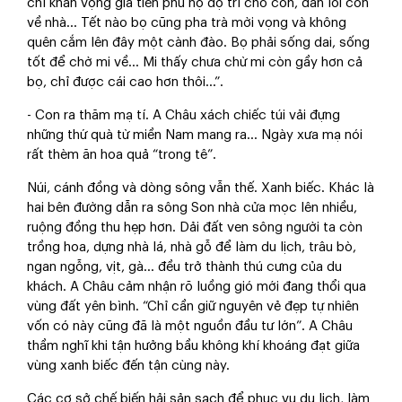
chỉ khấn vọng gia tiên phù hộ độ trì cho con, dẫn lối con
về nhà... Tết nào bọ cũng pha trà mời vọng và không
quên cắm lên đây một cành đào. Bọ phải sống dai, sống
tốt để chờ mi về... Mi thấy chưa chừ mi còn gầy hơn cả
bọ, chỉ được cái cao hơn thôi...”.
- Con ra thăm mạ tí. A Châu xách chiếc túi vải đựng
những thứ quà từ miền Nam mang ra... Ngày xưa mạ nói
rất thèm ăn hoa quả “trong tê”.
Núi, cánh đồng và dòng sông vẫn thế. Xanh biếc. Khác là
hai bên đường dẫn ra sông Son nhà cửa mọc lên nhiều,
ruộng đồng thu hẹp hơn. Dải đất ven sông người ta còn
trồng hoa, dựng nhà lá, nhà gỗ để làm du lịch, trâu bò,
ngan ngỗng, vịt, gà... đều trở thành thú cưng của du
khách. A Châu cảm nhận rõ luồng gió mới đang thổi qua
vùng đất yên bình. “Chỉ cần giữ nguyên vẻ đẹp tự nhiên
vốn có này cũng đã là một nguồn đầu tư lớn”. A Châu
thầm nghĩ khi tận hưởng bầu không khí khoáng đạt giữa
vùng xanh biếc đến tận cùng này.
Các cơ sở chế biến hải sản sạch để phục vụ du lịch, làm