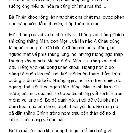
tưởng ông hiểu tui hóa ra cũng chỉ như rứa thôi...
Bà Thiển khóc rống lên như chết cha chết mạ, được phen
cho hàng xóm lắm chuyện, thấp thỏm bờ rào...
Một tháng cứ vài vụ to nhỏ xảy ra, không với thằng Chình
thì cũng thằng Mẳn, con Mẹt... và lần nào A Châu cũng
là người mang tội. Có bận A Châu nhịn ăn ra đồng, nó
ngước mắt về phía thung lũng, nơi những ruộng ngô thấp
thoáng vây quanh. Mạ nó ở đó. Mùa lau trắng xóa bời
bời. Tiếng vạc kêu đồng khắc khoải. Hoàng hôn ở đó
càng tô buồn lên mắt nó. Một nỗi buồn thăm thẳm trùm
xuống tuổi mười bốn. Những ngày, nó nằm trên chiếc đò
ngang, thả trôi theo ngọn Rào Bùng. Màu xanh lam của
nước, của núi, của nền trời xoa dịu những vết roi hằn trên
mông và lưng nó. Bọ đã đánh nó, vì tội để trâu phá nát
đám hoa màu của thôn, bị phạt hai yến lúa. Rõ ràng nó
đã dặn thằng Chình trông nom trâu cẩn thận để nó đi
kiếm ít củi mang về đun nấu.
Nước mắt A Châu khô cong bởi gió, để lại những vệt