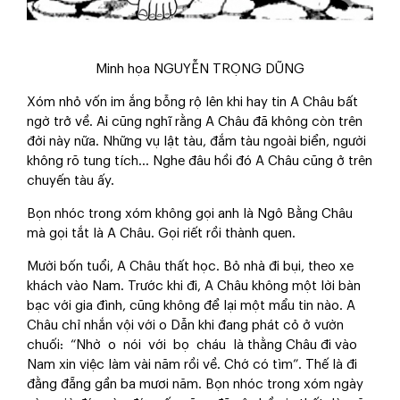
Minh họa NGUYỄN TRỌNG DŨNG
Xóm nhỏ vốn im ắng bỗng rộ lên khi hay tin A Châu bất
ngờ trở về. Ai cũng nghĩ rằng A Châu đã không còn trên
đời này nữa. Những vụ lật tàu, đắm tàu ngoài biển, người
không rõ tung tích… Nghe đâu hồi đó A Châu cũng ở trên
chuyến tàu ấy.
Bọn nhóc trong xóm không gọi anh là Ngô Bằng Châu
mà gọi tắt là A Châu. Gọi riết rồi thành quen.
Mười bốn tuổi, A Châu thất học. Bỏ nhà đi bụi, theo xe
khách vào Nam. Trước khi đi, A Châu không một lời bàn
bạc với gia đình, cũng không để lại một mẩu tin nào. A
Châu chỉ nhắn vội với o Dẫn khi đang phát cỏ ở vườn
chuối: “Nhờ o nói với bọ cháu là thằng Châu đi vào
Nam xin việc làm vài năm rồi về. Chớ có tìm”. Thế là đi
đằng đẵng gần ba mươi năm. Bọn nhóc trong xóm ngày