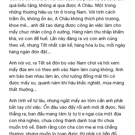
quà biếu tặng, không ai qua được A Châu. Một trong
những thương hiệu uy tín ở trong Nam. Với tính cách
trầm ổn, không ồn ào, A Châu không thích phô trương,
khoe mẽ... anh đã tạo dựng được công ăn việc làm cho
mấy chục nhân công ở xưởng. Hàng năm thu nhập khấm
khá, vợ con đề huề. Lần này đáng ra vợ con anh cũng
theo về, nhưng Tết nhất cận kề, hàng hóa lu bu, mỗi ngày
hàng ngàn đơn đặt...
Anh nói vợ, ra Tết sẽ đón bọ vào Nam chơi và hỏi xem
mấy đứa em có theo anh vào Nam làm cùng không. Anh
em bảo ban nhau làm ăn, chứ ruộng đồng mãi thì có
được mấy xu, quanh năm khí hậu khắc nghiệt, mùa màng
thất thường...
Anh tính về từ lâu, nhưng ngặt mấy ao tôm cần anh phải
bắt tay chỉ việc. Ổn đâu vào đấy rồi anh mới đi được. Nói
thẳng ra, ban đầu mang tâm lý tự ti e ngại của một đứa
con nhà nghèo, chưa công thành danh toại thì chưa
muốn trở về. Đành rằng còn cha còn mẹ ai mà chẳng
thương, nhưng muốn lo toan được thì phải có tiền đồ.