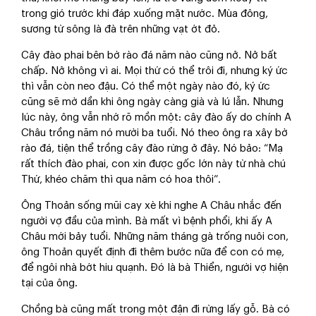
trong gió trước khi đáp xuống mặt nước. Mùa đông,
sương từ sông là đà trên những vạt ớt đỏ.
Cây đào phai bên bờ rào đá năm nào cũng nở. Nở bất
chấp. Nở không vì ai. Mọi thứ có thể trôi đi, nhưng ký ức
thì vẫn còn neo đậu. Có thể một ngày nào đó, ký ức
cũng sẽ mờ dần khi ông ngày càng già và lú lẫn. Nhưng
lúc này, ông vẫn nhớ rõ mồn một: cây đào ấy do chính A
Châu trồng năm nó mười ba tuổi. Nó theo ông ra xây bờ
rào đá, tiện thể trồng cây đào rừng ở đây. Nó bảo: “Mạ
rất thích đào phai, con xin được gốc lớn này từ nhà chú
Thứ, khéo chăm thì qua năm có hoa thôi”.
Ông Thoản sống mũi cay xè khi nghe A Châu nhắc đến
người vợ đầu của mình. Bà mất vì bệnh phổi, khi ấy A
Châu mới bảy tuổi. Những năm tháng gà trống nuôi con,
ông Thoản quyết định đi thêm bước nữa để con có mẹ,
để ngôi nhà bớt hiu quạnh. Đó là bà Thiển, người vợ hiện
tại của ông.
Chồng bà cũng mất trong một đận đi rừng lấy gỗ. Bà có