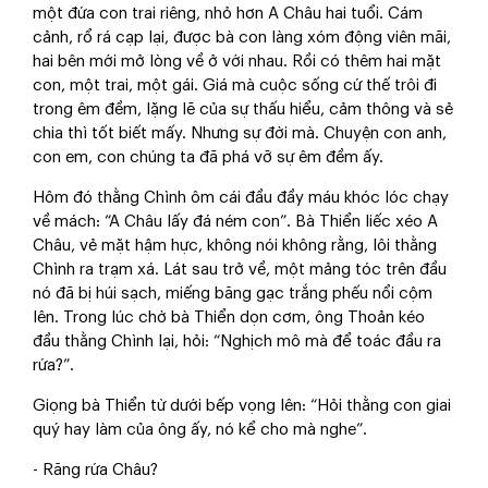
một đứa con trai riêng, nhỏ hơn A Châu hai tuổi. Cám
cảnh, rổ rá cạp lại, được bà con làng xóm động viên mãi,
hai bên mới mở lòng về ở với nhau. Rồi có thêm hai mặt
con, một trai, một gái. Giá mà cuộc sống cứ thế trôi đi
trong êm đềm, lặng lẽ của sự thấu hiểu, cảm thông và sẻ
chia thì tốt biết mấy. Nhưng sự đời mà. Chuyện con anh,
con em, con chúng ta đã phá vỡ sự êm đềm ấy.
Hôm đó thằng Chình ôm cái đầu đầy máu khóc lóc chạy
về mách: “A Châu lấy đá ném con”. Bà Thiển liếc xéo A
Châu, vẻ mặt hậm hực, không nói không rằng, lôi thằng
Chình ra trạm xá. Lát sau trở về, một mảng tóc trên đầu
nó đã bị húi sạch, miếng băng gạc trắng phếu nổi cộm
lên. Trong lúc chờ bà Thiển dọn cơm, ông Thoản kéo
đầu thằng Chình lại, hỏi: “Nghịch mô mà để toác đầu ra
rứa?”.
Giọng bà Thiển từ dưới bếp vọng lên: “Hỏi thằng con giai
quý hay làm của ông ấy, nó kể cho mà nghe”.
- Răng rứa Châu?