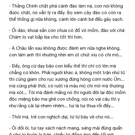
- Thằng Chình chặt phá cành đào làm ná, con nói không
được chặt, nó vẫn lỳ ra đấy. Bọ xem cây đào có còn ra
thể thống gì nữa không, cành lớn cành bé đều gãy sạch.
- Ối dào, khoai sắn còn chưa có đổ vô mồm, đào với chả
Chăm lo vạt bắp kia cho tốt thì hơn.
- A Châu lần sau không được đánh em nữa nghe không,
con làm anh thì nhường nhịn em út chút xíu có chi mô...
- Đấy, ông cứ dạy bảo con kiểu thế thì chỉ có lớn mà
chẳng có khôn. Phải người khác á, không một trận nhừ tử
thì cũng giam cho rục xương đừng hòng cơm nước Ừm...
mà cũng phải thôi, có ruột rà máu mủ chi mô mà thương
mà xót... Tôi mà đánh mắng nó thì người đời lại độc mồm
độc miệng bảo mẹ ghẻ con chồng, nói nó vài câu thì y
như rằng cãi lại nhem nhẻm... tui là tui thua rồi đấy...
- Thôi mà, trẻ con nghịch dại, từ từ bày vẽ cho nó...
- Ôi dồi ôi, tui tay xách nách mang, sáng mài đũng quần
ở chợ lo buôn lo bán, chiều lại đồng áng đến tối mịt...