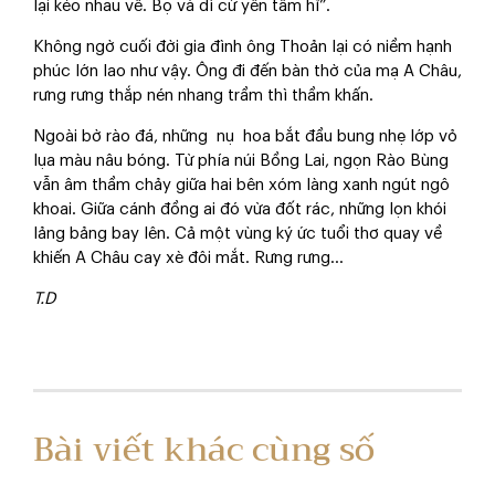
lại kéo nhau về. Bọ và dì cứ yên tâm hỉ”.
Không ngờ cuối đời gia đình ông Thoản lại có niềm hạnh
phúc lớn lao như vậy. Ông đi đến bàn thờ của mạ A Châu,
rưng rưng thắp nén nhang trầm thì thầm khấn.
Ngoài bờ rào đá, những nụ hoa bắt đầu bung nhẹ lớp vỏ
lụa màu nâu bóng. Từ phía núi Bồng Lai, ngọn Rào Bùng
vẫn âm thầm chảy giữa hai bên xóm làng xanh ngút ngô
khoai. Giữa cánh đồng ai đó vừa đốt rác, những lọn khói
lảng bảng bay lên. Cả một vùng ký ức tuổi thơ quay về
khiến A Châu cay xè đôi mắt. Rưng rưng...
T
.
D
Bài viết khác cùng số