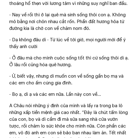
thoáng hổ thẹn với lương tâm vì những suy nghĩ ban đầu.
- Nay về rồi thì ở lại quê mà sinh sống thôi con ạ. Không
mô bằng nơi chôn nhau cắt rốn. Phần đất hương hỏa từ
đường kia là chờ con về chăm nom đó.
- Dạ không đâu dì - Từ lúc về tới giờ, mọi người mới để ý
thấy anh cười
- Ở đâu mà cho mình cuộc sống tốt thì cứ sống thôi dì ạ.
Ở lâu rồi cũng hóa quê hương.
- Ừ, biết vậy, nhưng dì muốn con về sống gần bọ mạ và
các em cho ấm cúng gia đình.
- Bọ ạ, dì ạ và các em nữa. Lần này con về...
A Châu nói những ý định của mình và lấy ra trong ba lô
những xấp tiền mệnh giá cao nhất. “Đây là chút tấm lòng
của con, bọ và dì cầm đi mà sửa sang nhà cửa vườn
tược, rồi chăm lo sức khỏe cho mình nữa. Còn phần các
em, vô đó anh em con sẽ bảo ban nhau làm ăn. Tết nhất