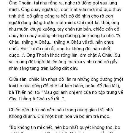
Ông Thoản, tai như rỗng ra, nghe rõ tiếng gọi sau lưng
mình. Ông quay người lại, con mắt vừa mới mổ đục thủy
tinh thể, cố gắng căng ra hết cỡ để nhìn cho rõ con
người đang đứng trước mặt mình. Chỉ một lát thôi, ông
như muốn khuỵu xuống, tay chân run bắn, chiếc cần cổ
chạy lên chạy xuống những đường gân không tự chủ. “A
Châu, thằng A Châu... thằng A Châu về rồi, hắn chưa
chết. Đó! Tui đã nói rồi, con tui không đời nào chết
được...”. Ông Thoản khóc rống lên, ôm chặt A Châu. Sự
vui mừng đột ngột khiến ông loạn xạ y như chú cò gầy
nhảy tâng tâng trên luống đất cày.
Giữa sân, chiếc làn nhựa đỏ lăn ra những ống đương (một
loại họ nứa dùng để chẻ lạt làm bánh, hoặc để đan lát),
bà Thiển nói to: “Mau gọi anh chị em của nó tập trung về
đây. Thằng A Châu về rồi...”.
Chiếc bàn thờ nhỏ nằm sâu trong cùng gian trái nhà.
Không di ảnh. Chỉ một bình hoa và bộ ấm trà mộc.
“Bọ không tin mi chết, nên bọ nhất quyết không thờ, bọ