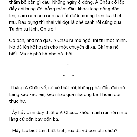
thấm bõ bèn gì đâu. Những ngày ở đồng, A Châu cố lấp
đầy cái bụng đói bằng mầm đậu, khoai lang sống đào
lên, dăm con cua con cá bắt được nướng trên lửa khét
mù. Đau bụng thì nhai vài đọt lá chè xanh rồi cũng qua.
Tự ốm tự lành. Ơn trời!
Có bận, nhớ mạ quá, A Châu ra mộ ngồi thi thỉ một mình.
Nó đã lên kế hoạch cho một chuyến đi xa. Chỉ mạ nó
biết. Mạ sẽ phù hộ cho nó thôi.
*
* *
Thằng A Châu về, nó về thật rồi, không phải đồn đại mô.
Làng xáo xác lên, kéo nhau qua nhà ông bà Thoản coi
thực hư.
- Ầy hầy... mi đây thiệt à A Châu... khỏe mạnh rắn rỏi ri mà
làng cứ đồn bậy đồn bạ...
- Mấy lâu biệt tăm biệt tích, rứa đã vợ con chi chưa?