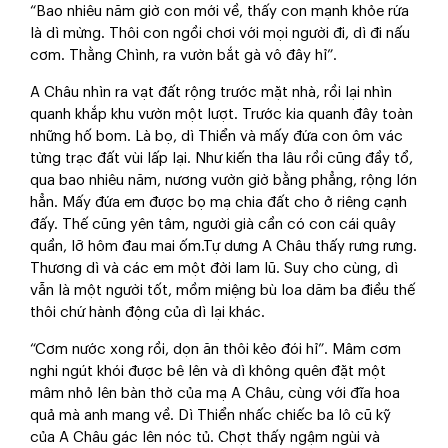
“Bao nhiêu năm giờ con mới về, thấy con mạnh khỏe rứa
là dì mừng. Thôi con ngồi chơi với mọi người đi, dì đi nấu
cơm. Thằng Chình, ra vườn bắt gà vô đây hỉ”.
A Châu nhìn ra vạt đất rộng trước mặt nhà, rồi lại nhìn
quanh khắp khu vườn một lượt. Trước kia quanh đây toàn
những hố bom. Là bọ, dì Thiển và mấy đứa con ôm vác
từng trạc đất vùi lấp lại. Như kiến tha lâu rồi cũng đầy tổ,
qua bao nhiêu năm, nương vườn giờ bằng phẳng, rộng lớn
hẳn. Mấy đứa em được bọ mạ chia đất cho ở riêng cạnh
đấy. Thế cũng yên tâm, người già cần có con cái quây
quần, lỡ hôm đau mai ốm.Tự dưng A Châu thấy rưng rưng.
Thương dì và các em một đời lam lũ. Suy cho cùng, dì
vẫn là một người tốt, mồm miệng bù loa dăm ba điều thế
thôi chứ hành động của dì lại khác.
“Cơm nước xong rồi, dọn ăn thôi kẻo đói hỉ”. Mâm cơm
nghi ngút khói được bê lên và dì không quên đặt một
mâm nhỏ lên bàn thờ của mạ A Châu, cùng với đĩa hoa
quả mà anh mang về. Dì Thiển nhấc chiếc ba lô cũ kỹ
của A Châu gác lên nóc tủ. Chợt thấy ngậm ngùi và