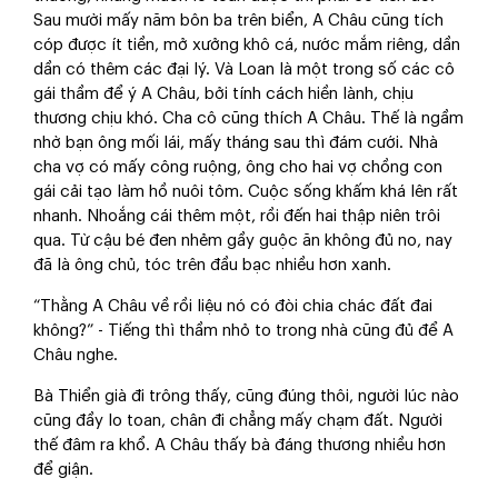
Sau mười mấy năm bôn ba trên biển, A Châu cũng tích
cóp được ít tiền, mở xưởng khô cá, nước mắm riêng, dần
dần có thêm các đại lý. Và Loan là một trong số các cô
gái thầm để ý A Châu, bởi tính cách hiền lành, chịu
thương chịu khó. Cha cô cũng thích A Châu. Thế là ngầm
nhờ bạn ông mối lái, mấy tháng sau thì đám cưới. Nhà
cha vợ có mấy công ruộng, ông cho hai vợ chồng con
gái cải tạo làm hồ nuôi tôm. Cuộc sống khấm khá lên rất
nhanh. Nhoắng cái thêm một, rồi đến hai thập niên trôi
qua. Từ cậu bé đen nhẻm gầy guộc ăn không đủ no, nay
đã là ông chủ, tóc trên đầu bạc nhiều hơn xanh.
“Thằng A Châu về rồi liệu nó có đòi chia chác đất đai
không?” - Tiếng thì thầm nhỏ to trong nhà cũng đủ để A
Châu nghe.
Bà Thiển già đi trông thấy, cũng đúng thôi, người lúc nào
cũng đầy lo toan, chân đi chẳng mấy chạm đất. Người
thế đâm ra khổ. A Châu thấy bà đáng thương nhiều hơn
để giận.