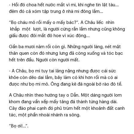
- Hồi đó choa hết nước mắt vì mi, khi nghe tin lật tàu...
đêm đó cả xóm tập trung ở nhà mi đông lắm...
“Bọ cháu mô rồi mấy o mấy bác?”. A Châu liếc nhìn
khắp một lượt, là người cứng rắn lắm nhưng cũng không
giấu được đôi mắt đỏ hoe vì xúc động...
Gần ba mươi năm rồi còn gì. Những người làng, nét mặt
thân quen còn đó nhưng lưng đã còng xuống và tóc bạc
hết trên đầu. Người còn người mất.
- A Châu, bọ mi tuy tai lãng nặng nhưng được cái sức
khỏe còn dẻo dai lắm, bảy lăm có khi hơn rồi mà có ai
được như bọ mi mô. Ông đang kê đá ngoài bờ rào đó tề.
A Châu nhìn theo hướng tay o Dẫn. Một dáng người lom
khom đang vần xếp mấy tảng đá thành từng hàng dài.
Cây đào phai cạnh đó phủ trùm hết một khoảnh đất canh
tác, một phần nhoài nhánh ra sông.
“Bọ ơi!...”.