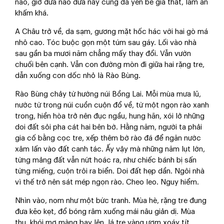
nào, giờ đứa nào đứa nấy cũng đã yên bề gia thất, làm ăn
khấm khá.
A Châu trở về, da sạm, gương mặt hốc hác với hai gò má
nhô cao. Tóc buộc gọn một túm sau gáy. Lối vào nhà
sau gần ba mươi năm chẳng mấy thay đổi. Vẫn vườn
chuối bên cạnh. Vẫn con đường mòn đi giữa hai rặng tre,
dẫn xuống con dốc nhỏ là Rào Bùng.
Rào Bùng chảy từ hướng núi Bồng Lai. Mỗi mùa mưa lũ,
nước từ trong núi cuồn cuộn đổ về, từ một ngọn rào xanh
trong, hiền hòa trở nên đục ngầu, hung hãn, xói lở những
doi đất sỏi pha cát hai bên bờ. Hằng năm, người ta phải
gia cố bằng cọc tre, xếp thêm bờ rào đá để ngăn nước
xâm lấn vào đất canh tác. Ấy vậy mà những năm lụt lớn,
từng mảng đất vẫn nứt hoác ra, như chiếc bánh bị sấn
từng miếng, cuộn trôi ra biển. Doi đất hẹp dần. Ngôi nhà
vì thế trở nên sát mép ngọn rào. Cheo leo. Nguy hiểm.
Nhìn vào, nom như một bức tranh. Mùa hè, rặng tre đung
đưa kẽo kẹt, đổ bóng râm xuống mái nâu giản dị. Mùa
thu, khói mơ màng bay lên, lá tre vàng ươm xoáy tít