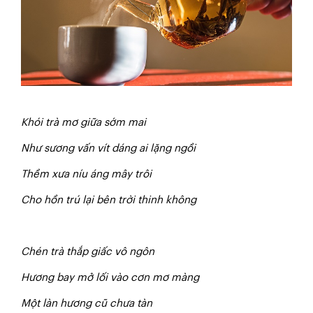
Kh
ó
i trà mơ giữa sớm mai
N
hư sương vấn vít dáng ai lặng ngồi
Thềm xưa níu áng mây trôi
Cho hồn trú lại bên trời thinh không
Chén trà thắp giấc vô ngôn
Hương bay mở lối vào cơn mơ màng
Một làn hương cũ chưa tàn