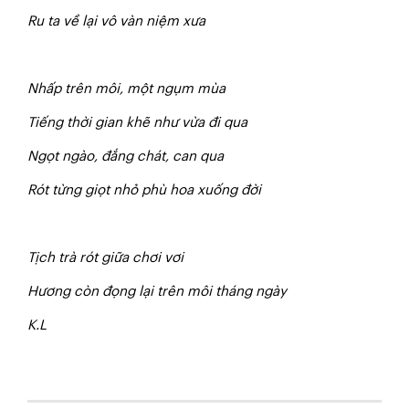
R
u ta về lại vô vàn niệm xưa
Nh
ấ
p trên môi, một ngụm mùa
Tiếng thời gian khẽ như vừa đi qua
Ngọt ngào, đắng chát, can qua
R
ó
t từng giọt nhỏ phù hoa xuống đời
T
ị
c
h trà rót giữa chơi vơi
Hương còn đọng lại trên môi tháng ngày
K.L