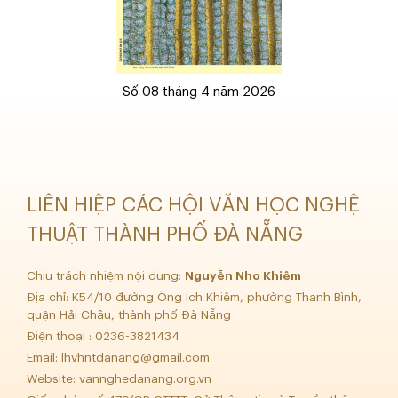
Số 08 tháng 4 năm 2026
LIÊN HIỆP CÁC HỘI VĂN HỌC NGHỆ
THUẬT THÀNH PHỐ ĐÀ NẴNG
Chịu trách nhiệm nội dung:
Nguyễn Nho Khiêm
Địa chỉ: K54/10 đường Ông Ích Khiêm, phường Thanh Bình,
quận Hải Châu, thành phố Đà Nẵng
Điện thoại : 0236-3821434
Email:
lhvhntdanang@gmail.com
Website: vannghedanang.org.vn