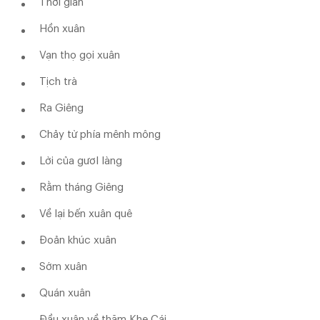
Thời gian
Hồn xuân
Vạn thọ gọi xuân
Tịch trà
Ra Giêng
Chảy từ phía mênh mông
Lời của gươl làng
Rằm tháng Giêng
Về lại bến xuân quê
Đoản khúc xuân
Sớm xuân
Quán xuân
Đầu xuân về thăm Khe Cái