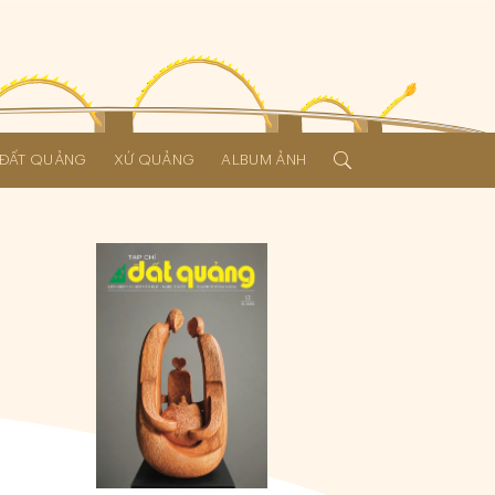
Í ĐẤT QUẢNG
XỨ QUẢNG
ALBUM ẢNH