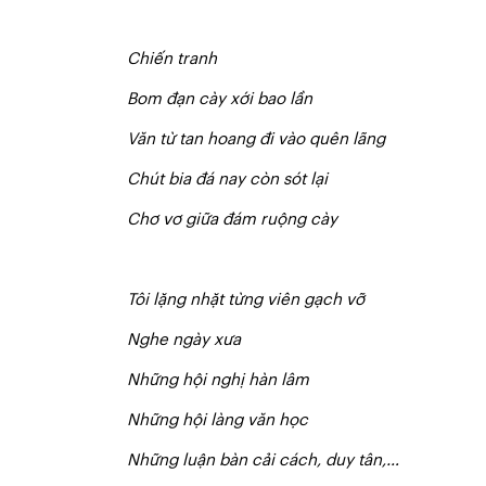
Chiến tranh
Bom đạn cày xới bao lần
V
ă
n từ tan hoang đi vào quên lãng
Chút bia đá nay còn sót lại
Chơ vơ giữa đám ruộng cày
T
ô
i lặng nhặt từng viên gạch vỡ
Nghe ngày xưa
N
hững hội nghị hàn lâm
Những hội làng văn học
N
hững luận bàn cải cách, duy tân,…