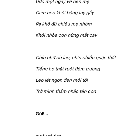
Ước một ngày về bên mẹ
Cám heo khỏi bỏng tay gầy
Rạ khô đủ chiều mẹ nhóm
Khói nhòe con hứng mắt cay
Chín chữ cù lao, chín chiều quặn thắt
Tiếng ho thắt ruột đêm trường
Leo lét ngọn đèn mỗi tối
T
r
ở mình thầm nhắc tên con
Gửi!...