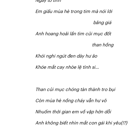
N
gày tỏ tình
E
m giấu mùa hè trong tim mà nói lời
b
ă
n
g giá
Anh hoang hoải lần tìm củi mục đốt
th
a
n hồng
Kh
ó
i nghi ngút đen dày hư ảo
Kh
ó
e mắt cay nhòe lệ tình si...
Than củi mục chóng tàn thành tro bụi
Còn mùa hè nồng cháy vẫn hư vô
Nhuốm thời gian em vồ vập hờn dỗi
A
n
h không biết nhìn mắt con gái khi yêu(!?)