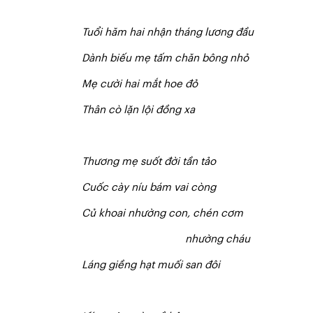
T
u
ổ
i hăm hai nhận tháng lương đầu
Dành biếu mẹ tấm chăn bông nhỏ
Mẹ cười hai mắt hoe đỏ
Thân cò lặn lội đồng xa
Thương mẹ suốt đời tần tảo
Cuốc cày níu bám vai còng
C
ủ khoai nhường con, chén cơm
n
hường cháu
Láng giềng hạt muối san đôi