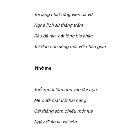
T
ô
i lặng nhặt từng viên đá vỡ
Nghe lịch sử thăng trầm
D
ẫ
u đá tan, nát lòng bia khắc
T
à
i đức còn sống mãi với nhân gian
Nhớ mẹ
T
u
ổ
i mười tám con vào đại học
Mẹ cười mắt ướt hai hàng
Cái thằng sớm chiều mót lúa
Ngày đi áo vá vai sờn