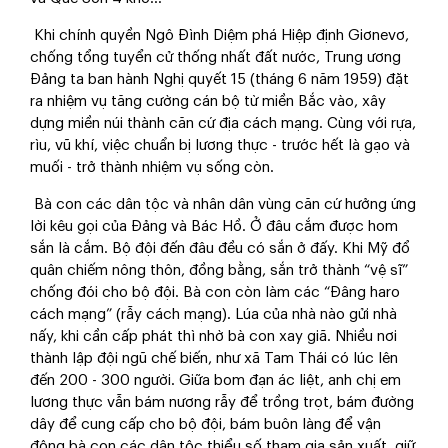
Khi chính quyền Ngô Đình Diệm phá Hiệp định Giơnevơ,
chống tổng tuyển cử thống nhất đất nước, Trung ương
Đảng ta ban hành Nghị quyết 15 (tháng 6 năm 1959) đặt
ra nhiệm vụ tăng cường cán bộ từ miền Bắc vào, xây
dựng miền núi thành căn cứ địa cách mạng. Cùng với rựa,
rìu, vũ khí, việc chuẩn bị lương thực - trước hết là gạo và
muối - trở thành nhiệm vụ sống còn.
Bà con các dân tộc và nhân dân vùng căn cứ hưởng ứng
lời kêu gọi của Đảng và Bác Hồ. Ở đâu cắm được hom
sắn là cắm. Bộ đội đến đâu đều có sắn ở đấy. Khi Mỹ đổ
quân chiếm nông thôn, đồng bằng, sắn trở thành “vệ sĩ”
chống đói cho bộ đội. Bà con còn làm các “Đâng haro
cách mạng” (rẫy cách mạng). Lúa của nhà nào gửi nhà
nấy, khi cần cấp phát thì nhờ bà con xay giã. Nhiều nơi
thành lập đội ngũ chế biến, như xã Tam Thái có lúc lên
đến 200 - 300 người. Giữa bom đạn ác liệt, anh chị em
lương thực vẫn bám nương rẫy để trồng trọt, bám đường
dây để cung cấp cho bộ đội, bám buôn làng để vận
động bà con các dân tộc thiểu số tham gia sản xuất, giữ