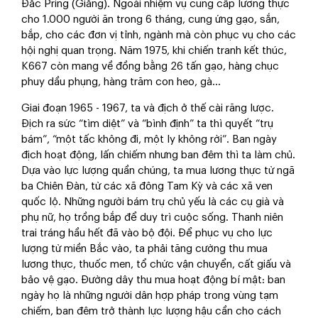
Đắc Pring (Giằng). Ngoài nhiệm vụ cung cấp lương thực
cho 1.000 người ăn trong 6 tháng, cung ứng gạo, sắn,
bắp, cho các đơn vị tỉnh, ngành mà còn phục vụ cho các
hội nghị quan trọng. Năm 1975, khi chiến tranh kết thúc,
K667 còn mang về đồng bằng 26 tấn gạo, hàng chục
phuy dầu phụng, hàng trăm con heo, gà...
Giai đoạn 1965 - 1967, ta và địch ở thế cài răng lược.
Địch ra sức “tìm diệt” và “bình định” ta thì quyết “trụ
bám”, “một tấc không đi, một ly không rời”. Ban ngày
địch hoạt động, lấn chiếm nhưng ban đêm thì ta làm chủ.
Dựa vào lực lượng quần chúng, ta mua lương thực từ ngã
ba Chiên Đàn, từ các xã đông Tam Kỳ và các xã ven
quốc lộ. Những người bám trụ chủ yếu là các cụ già và
phụ nữ, họ trồng bắp để duy trì cuộc sống. Thanh niên
trai tráng hầu hết đã vào bộ đội. Để phục vụ cho lực
lượng từ miền Bắc vào, ta phải tăng cường thu mua
lương thực, thuốc men, tổ chức vận chuyển, cất giấu và
bảo vệ gạo. Đường dây thu mua hoạt động bí mật: ban
ngày họ là những người dân hợp pháp trong vùng tạm
chiếm, ban đêm trở thành lực lượng hậu cần cho cách