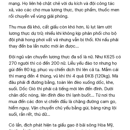
mạng. Họ liên hệ chặt chẽ với du kích và đội công tác
xã, vào các chợ mua lương thực, thực phẩm, thuốc men
rồi chuyển về vùng giải phóng.
Thu mua đã khó, cất giấu còn khó hơn, lũ lụt làm ướt
lương thực dự trữ; nhiều khi không kịp phân phối cho bộ
đội phải hong phơi vất vả nhưng vẫn bị thối. Khi nấu phải
thay đến ba lần nước mới ăn được...
Đội ngũ vận chuyển lương thực đa số là nữ. Như K625 có
270 người thì có đến 200 nữ. Liễu yếu đào tơ nhưng họ
gùi đến 80 kg, phục vụ chiến dịch thì lên cả tạ. Mắm cái
thì mang đến 4 thùng, vũ khí thì 4 quả ĐKB (120kg). Mà
đâu phải đi đường bằng, toàn lên đèo xuống dốc, khe,
suối. Dốc Gió thì phải cả tiếng mới lên đến đỉnh. Dưới
chân dốc nóng, lên đỉnh đèo thì lạnh buốt... Từ nơi thu
mua đến các đơn vị chiến đấu là chặng đường cam go,
hiểm nguy. Vận chuyển chủ yếu bằng gùi, băng rừng lội
suối, rắn rết, thú dữ...
Có lần, địch phát hiện ta giấu gạo ở bãi sông Hòa Mỹ,