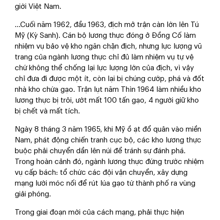
giới Việt Nam.
…Cuối năm 1962, đầu 1963, địch mở trận càn lớn lên Tú
Mỹ (Kỳ Sanh). Cán bộ lương thực đóng ở Đồng Cố làm
nhiệm vụ bảo vệ kho ngăn chặn địch, nhưng lực lượng vũ
trang của ngành lương thực chỉ đủ làm nhiệm vụ tự vệ
chứ không thể chống lại lực lượng lớn của địch, vì vậy
chỉ đưa đi được một ít, còn lại bị chúng cướp, phá và đốt
nhà kho chứa gạo. Trận lụt năm Thìn 1964 làm nhiều kho
lương thực bị trôi, ướt mất 100 tấn gạo, 4 người giữ kho
bị chết và mất tích.
Ngày 8 tháng 3 năm 1965, khi Mỹ ồ ạt đổ quân vào miền
Nam, phát động chiến tranh cục bộ, các kho lương thực
buộc phải chuyển dần lên núi để tránh sự đánh phá.
Trong hoàn cảnh đó, ngành lương thực đứng trước nhiệm
vụ cấp bách: tổ chức các đội vận chuyển, xây dựng
mạng lưới móc nối để rút lúa gạo từ thành phố ra vùng
giải phóng.
Trong giai đoạn mới của cách mạng, phải thực hiện