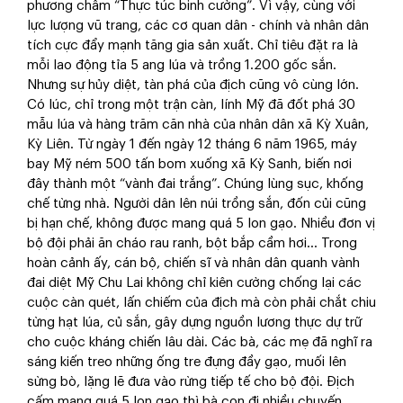
phương châm “Thực túc binh cường”. Vì vậy, cùng với
lực lượng vũ trang, các cơ quan dân - chính và nhân dân
tích cực đẩy mạnh tăng gia sản xuất. Chỉ tiêu đặt ra là
mỗi lao động tỉa 5 ang lúa và trồng 1.200 gốc sắn.
Nhưng sự hủy diệt, tàn phá của địch cũng vô cùng lớn.
Có lúc, chỉ trong một trận càn, lính Mỹ đã đốt phá 30
mẫu lúa và hàng trăm căn nhà của nhân dân xã Kỳ Xuân,
Kỳ Liên. Từ ngày 1 đến ngày 12 tháng 6 năm 1965, máy
bay Mỹ ném 500 tấn bom xuống xã Kỳ Sanh, biến nơi
đây thành một “vành đai trắng”. Chúng lùng sục, khống
chế từng nhà. Người dân lên núi trồng sắn, đốn củi cũng
bị hạn chế, không được mang quá 5 lon gạo. Nhiều đơn vị
bộ đội phải ăn cháo rau ranh, bột bắp cầm hơi... Trong
hoàn cảnh ấy, cán bộ, chiến sĩ và nhân dân quanh vành
đai diệt Mỹ Chu Lai không chỉ kiên cường chống lại các
cuộc càn quét, lấn chiếm của địch mà còn phải chắt chiu
từng hạt lúa, củ sắn, gây dựng nguồn lương thực dự trữ
cho cuộc kháng chiến lâu dài. Các bà, các mẹ đã nghĩ ra
sáng kiến treo những ống tre đựng đầy gạo, muối lên
sừng bò, lặng lẽ đưa vào rừng tiếp tế cho bộ đội. Địch
cấm mang quá 5 lon gạo thì bà con đi nhiều chuyến,