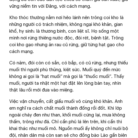
vững niềm tin với Đảng, với cách mạng.
Kho thóc thường nằm nơi hẻo lánh nên trông coi kho là
những người có trách nhiệm, không ngại khó khăn, gian
khổ, hy sinh: là thương binh, con liệt sĩ. Họ sống một
mình nơi rừng thiêng nước độc, đói rét, bệnh tật. Trông
coi kho gạo nhưng ăn rau củ rừng, giữ từng hạt gạo cho
cách mạng.
Có năm, đói còn có sắn, có bắp, có củ rừng, nhưng thiếu
muối thì người phù thũng, kiệt sức. Muối quý đến mức
không ai gọi là “hạt muối” mà gọi là “thuốc muối”. Thấy
muối, người ta nhặt một hạt đặt lên lòng bàn tay, nhìn
thật lâu rồi mới đưa vào miệng.
Việc vận chuyển, cất giấu muối vô cùng khó khăn. Anh
em nghĩ ra cách chất muối thành đống rồi đốt. Khi lớp
ngoài cháy đen như than, khối muối cứng lại, mưa không
thấm, trông như đá. Chỉ cần phủ lá lên trên, khi cần thì
khai thác như muối mỏ. Nguồn muối ấy không chỉ nuôi bộ
đội, nhân dân mà còn san sẻ cho đồng bào Lào gần biên