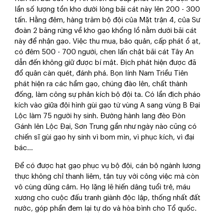
lần số lượng tồn kho dưới lòng bãi cát này lên 200 - 300
tấn. Hằng đêm, hàng trăm bộ đội của Mặt trận 4, của Sư
đoàn 2 băng rừng về kho gạo khổng lồ nằm dưới bãi cát
này để nhận gạo. Việc thu mua, bảo quản, cấp phát ồ ạt,
có đêm 500 - 700 người, chen lấn chật bãi cát Tây An
dẫn đến không giữ được bí mật. Địch phát hiện được đã
đổ quân càn quét, đánh phá. Bọn lính Nam Triều Tiên
phát hiện ra các hầm gạo, chúng đào lên, chất thành
đống, làm công sự phản kích bộ đội ta. Có lần địch pháo
kích vào giữa đội hình gùi gạo từ vùng A sang vùng B Đại
Lộc làm 75 người hy sinh. Đường hành lang đèo Đòn
Gánh lên Lộc Đại, Sơn Trung gần như ngày nào cũng có
chiến sĩ gùi gạo hy sinh vì bom mìn, vì phục kích, vì đại
bác…
Để có được hạt gạo phục vụ bộ đội, cán bộ ngành lương
thực không chỉ thanh liêm, tận tụy với công việc mà còn
vô cùng dũng cảm. Họ lặng lẽ hiến dâng tuổi trẻ, máu
xương cho cuộc đấu tranh giành độc lập, thống nhất đất
nước, góp phần đem lại tự do và hòa bình cho Tổ quốc.