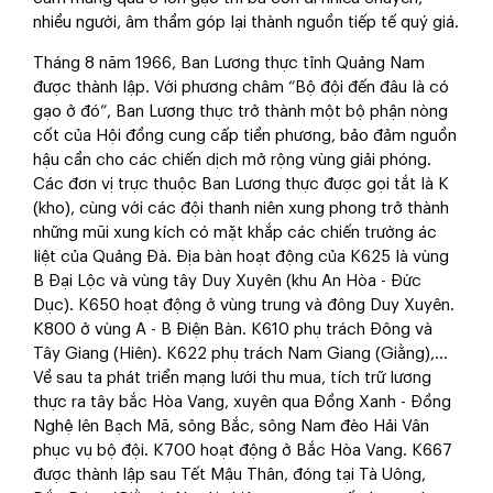
nhiều người, âm thầm góp lại thành nguồn tiếp tế quý giá.
Tháng 8 năm 1966, Ban Lương thực tỉnh Quảng Nam
được thành lập. Với phương châm “Bộ đội đến đâu là có
gạo ở đó”, Ban Lương thực trở thành một bộ phận nòng
cốt của Hội đồng cung cấp tiền phương, bảo đảm nguồn
hậu cần cho các chiến dịch mở rộng vùng giải phóng.
Các đơn vị trực thuộc Ban Lương thực được gọi tắt là K
(kho), cùng với các đội thanh niên xung phong trở thành
những mũi xung kích có mặt khắp các chiến trường ác
liệt của Quảng Đà. Địa bàn hoạt động của K625 là vùng
B Đại Lộc và vùng tây Duy Xuyên (khu An Hòa - Đức
Dục). K650 hoạt động ở vùng trung và đông Duy Xuyên.
K800 ở vùng A - B Điện Bàn. K610 phụ trách Đông và
Tây Giang (Hiên). K622 phụ trách Nam Giang (Giằng),...
Về sau ta phát triển mạng lưới thu mua, tích trữ lương
thực ra tây bắc Hòa Vang, xuyên qua Đồng Xanh - Đồng
Nghệ lên Bạch Mã, sông Bắc, sông Nam đèo Hải Vân
phục vụ bộ đội. K700 hoạt động ở Bắc Hòa Vang. K667
được thành lập sau Tết Mậu Thân, đóng tại Tà Uông,