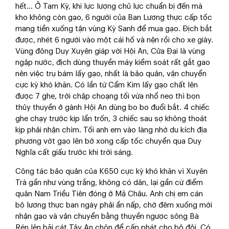
hết... Ở Tam Kỳ, khi lực lượng chủ lực chuẩn bị đến mà
kho không còn gạo, 6 người của Ban Lương thực cấp tốc
mang tiền xuống tận vùng Kỳ Sanh để mua gạo. Địch bắt
được, nhét 6 người vào một cái hố và nện rồi cho xe giày.
Vùng đông Duy Xuyên giáp với Hội An, Cửa Đại là vùng
ngập nước, địch dùng thuyền máy kiểm soát rất gắt gao
nên việc trụ bám lấy gạo, nhất là bảo quản, vận chuyển
cực kỳ khó khăn. Có lần từ Cẩm Kim lấy gạo chất lên
được 7 ghe, trời chập choạng tối vừa nhổ neo thì bọn
thủy thuyền ở gành Hội An dùng bo bo đuổi bắt. 4 chiếc
ghe chạy trước kịp lẩn trốn, 3 chiếc sau sợ không thoát
kịp phải nhận chìm. Tối anh em vào làng nhờ du kích địa
phương vớt gạo lên bờ xong cấp tốc chuyển qua Duy
Nghĩa cất giấu trước khi trời sáng.
Công tác bảo quản của K650 cực kỳ khó khăn vì Xuyên
Trà gần như vùng trắng, không có dân, lại gần cứ điểm
quân Nam Triều Tiên đóng ở Mã Châu. Anh chị em cán
bộ lương thực ban ngày phải ẩn nấp, chờ đêm xuống mới
nhận gạo và vận chuyển bằng thuyền ngược sông Bà
Rén lên bãi cát Tây An chôn để cấp phát cho bộ đội. Có