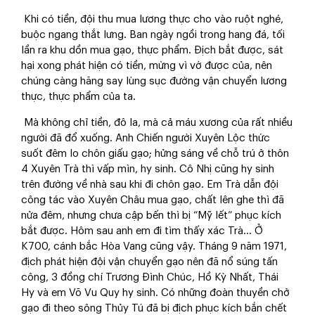
Khi có tiền, đội thu mua lương thực cho vào ruột nghé,
buộc ngang thắt lưng. Ban ngày ngồi trong hang đá, tối
lần ra khu dồn mua gạo, thực phẩm. Địch bắt được, sát
hại xong phát hiện có tiền, mừng vì vớ được của, nên
chúng càng hăng say lùng sục đường vận chuyển lương
thực, thực phẩm của ta.
Mà không chỉ tiền, đô la, mà cả máu xương của rất nhiều
người đã đổ xuống. Anh Chiến người Xuyên Lộc thức
suốt đêm lo chôn giấu gạo; hửng sáng về chỗ trú ở thôn
4 Xuyên Trà thì vấp mìn, hy sinh. Cô Nhị cũng hy sinh
trên đường về nhà sau khi đi chôn gạo. Em Trà dẫn đội
công tác vào Xuyên Châu mua gạo, chất lên ghe thì đã
nửa đêm, nhưng chưa cập bến thì bị “Mỹ lết” phục kích
bắt được. Hôm sau anh em đi tìm thấy xác Trà... Ở
K700, cánh bắc Hòa Vang cũng vậy. Tháng 9 năm 1971,
địch phát hiện đội vận chuyển gạo nên đã nổ súng tấn
công, 3 đồng chí Trương Đình Chúc, Hồ Kỳ Nhất, Thái
Hy và em Võ Vu Quy hy sinh. Có những đoàn thuyền chở
gạo đi theo sông Thủy Tú đã bị địch phục kích bắn chết