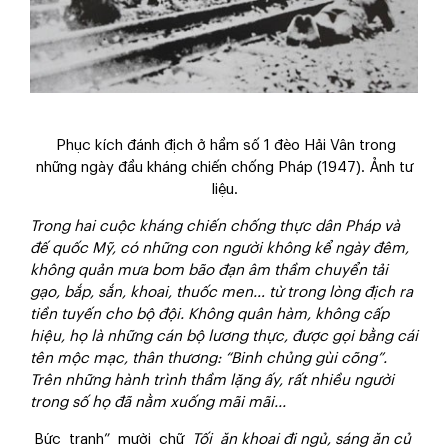
Phục kích đánh địch ở hầm số 1 đèo Hải Vân trong
những ngày đầu kháng chiến chống Pháp (1947). Ảnh tư
liệu.
Trong hai cuộc kháng chiến chống thực dân Pháp và
đế quốc Mỹ, có những con người không kể ngày đêm,
không quản mưa bom bão đạn âm thầm chuyển tải
gạo, bắp, sắn, khoai, thuốc men… từ trong lòng địch ra
tiền tuyến cho bộ đội. Không quân hàm, không cấp
hiệu, họ là những cán bộ lương thực, được gọi bằng cái
tên mộc mạc, thân thương: “Binh chủng gùi cõng”.
Trên những hành trình thầm lặng ấy, rất nhiều người
trong số họ đã nằm xuống mãi mãi...
Bức tranh” mười chữ
Tối ăn khoai đi ngủ, sáng ăn củ