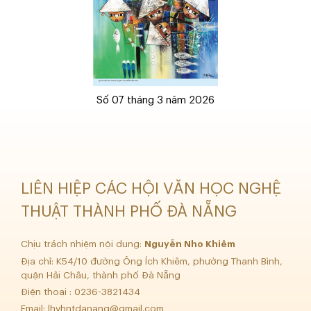
Số 07 tháng 3 năm 2026
LIÊN HIỆP CÁC HỘI VĂN HỌC NGHỆ
THUẬT THÀNH PHỐ ĐÀ NẴNG
Chịu trách nhiệm nội dung:
Nguyễn Nho Khiêm
Địa chỉ: K54/10 đường Ông Ích Khiêm, phường Thanh Bình,
quận Hải Châu, thành phố Đà Nẵng
Điện thoại : 0236-3821434
Email:
lhvhntdanang@gmail.com