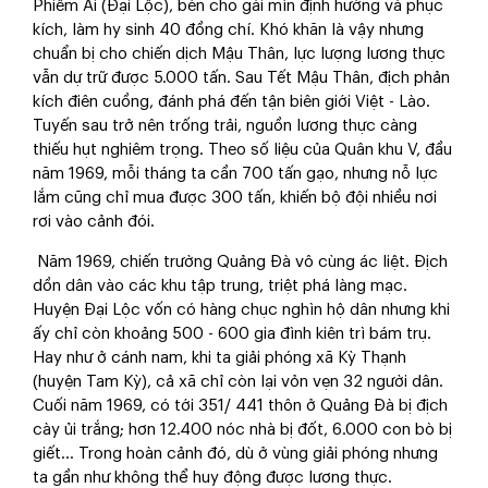
Phiếm Ái (Đại Lộc), bèn cho gài mìn định hướng và phục
kích, làm hy sinh 40 đồng chí. Khó khăn là vậy nhưng
chuẩn bị cho chiến dịch Mậu Thân, lực lượng lương thực
vẫn dự trữ được 5.000 tấn. Sau Tết Mậu Thân, địch phản
kích điên cuồng, đánh phá đến tận biên giới Việt - Lào.
Tuyến sau trở nên trống trải, nguồn lương thực càng
thiếu hụt nghiêm trọng. Theo số liệu của Quân khu V, đầu
năm 1969, mỗi tháng ta cần 700 tấn gạo, nhưng nỗ lực
lắm cũng chỉ mua được 300 tấn, khiến bộ đội nhiều nơi
rơi vào cảnh đói.
Năm 1969, chiến trường Quảng Đà vô cùng ác liệt. Địch
dồn dân vào các khu tập trung, triệt phá làng mạc.
Huyện Đại Lộc vốn có hàng chục nghìn hộ dân nhưng khi
ấy chỉ còn khoảng 500 - 600 gia đình kiên trì bám trụ.
Hay như ở cánh nam, khi ta giải phóng xã Kỳ Thạnh
(huyện Tam Kỳ), cả xã chỉ còn lại vỏn vẹn 32 người dân.
Cuối năm 1969, có tới 351/ 441 thôn ở Quảng Đà bị địch
cày ủi trắng; hơn 12.400 nóc nhà bị đốt, 6.000 con bò bị
giết… Trong hoàn cảnh đó, dù ở vùng giải phóng nhưng
ta gần như không thể huy động được lương thực.