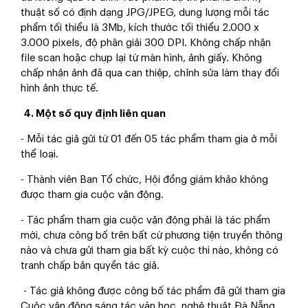
thuật số có định dạng JPG/JPEG, dung lượng mỗi tác
phẩm tối thiểu
là 3Mb, kích thước tối thiểu 2.000 x
3.000 pixels, độ phân giải 300 DPI. Không
chấp nhận
file scan hoặc chụp lại từ màn hình, ảnh giấy. Không
chấp nhận ảnh đã
qua can thiệp, chỉnh sửa làm thay đổi
hình ảnh thực tế.
4. Một số quy định liên quan
- Mỗi tác giả gửi từ 01 đến 05 tác phẩm tham gia ở mỗi
thể loại.
- Thành viên Ban Tổ chức, Hội đồng giám khảo không
được tham gia cuộc
vận động.
- Tác phẩm tham gia cuộc vận động phải là tác phẩm
mới, chưa công bố trên
bất cứ phương tiện truyền thông
nào và chưa gửi tham gia bất kỳ cuộc thi nào,
không có
tranh chấp bản quyền tác giả.
- Tác giả không được công bố tác phẩm đã gửi tham gia
Cuộc vận động sáng
tác văn học, nghệ thuật Đà Nẵng