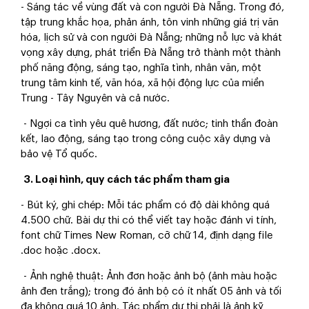
- Sáng tác về vùng đất và con người Đà Nẵng. Trong đó,
tập trung khắc họa,
phản ánh, tôn vinh những giá trị văn
hóa, lịch sử và con người Đà Nẵng; những
nỗ lực và khát
vọng xây dựng, phát triển Đà Nẵng trở thành một thành
phố năng
động, sáng tạo, nghĩa tình, nhân văn, một
trung tâm kinh tế, văn hóa, xã hội động
lực của miền
Trung - Tây Nguyên và cả nước.
- Ngợi ca tình yêu quê hương, đất nước; tinh thần đoàn
kết, lao động, sáng tạo
trong công cuộc xây dựng và
bảo vệ Tổ quốc.
3. Loại hình, quy cách tác phẩm tham gia
- Bút ký, ghi chép: Mỗi tác phẩm có độ dài không quá
4.500 chữ. Bài dự thi
có thể viết tay hoặc đánh vi tính,
font chữ Times New Roman, cỡ chữ 14, định
dạng file
.doc hoặc .docx.
- Ảnh nghệ thuật: Ảnh đơn hoặc ảnh bộ (ảnh màu hoặc
ảnh đen trắng); trong
đó ảnh bộ có ít nhất 05 ảnh và tối
đa không quá 10 ảnh. Tác phẩm dự thi phải
là ảnh kỹ