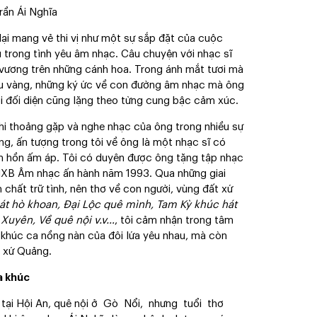
rần Ái Nghĩa
i mang vẻ thi vị như một sự sắp đặt của cuộc
 trong tình yêu âm nhạc. Câu chuyện với nhạc sĩ
n vương trên những cánh hoa. Trong ánh mắt tươi mà
iều vàng, những ký ức về con đường âm nhạc mà ông
i đối diện cũng lặng theo từng cung bậc cảm xúc.
thi thoảng gặp và nghe nhạc của ông trong nhiều sự
g, ấn tượng trong tôi về ông là một nhạc sĩ có
âm hồn ấm áp. Tôi có duyên được ông tặng tập nhạc
 NXB Âm nhạc ấn hành năm 1993. Qua những giai
hất trữ tình, nên thơ về con người, vùng đất xứ
át hò khoan, Đại Lộc quê mình, Tam Kỳ khúc hát
Xuyên, Về quê nội v.v…
, tôi cảm nhận trong tâm
 khúc ca nồng nàn của đôi lứa yêu nhau, mà còn
 xứ Quảng.
a khúc
h tại Hội An, quê nội ở Gò Nổi, nhưng tuổi thơ