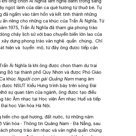
 khi ông chọn Ái Nghĩa làm nghệ danh trong sáng
ảy ngọt lành của dân ca quê hương từ thuở bé. Tự
ng đã ngấm vào tâm hồn và kết tinh thành những
u ấn riêng cho những ca khúc của Trần Ái Nghĩa. Từ
 năm 1975, Trần Ái Nghĩa đã tham gia phong trào
dòng chảy lịch sử với bao chuyển biến lớn lao của
g, xây dựng phong trào văn nghệ quần chúng. Chỉ
át hiện và tuyển mộ, từ đây ông được tiếp cận
rần Ái Nghĩa là khi ông được chọn tham dự trại
rung Bộ tại thành phố Quy Nhơn và được Phó Giáo
. Ca khúc
Người con gái Quảng Nam
mang âm
à được NSƯT Kiều Hưng trình bày trên sóng Đài
. Nhờ sự quan tâm của ngành, ông được tạo điều
ng tác Âm nhạc tại Học viện Âm nhạc Huế và tiếp
 Đại học Văn hóa Hà Nội.
hiến cho quê hương, đất nước, từ những năm
Sở Văn hóa - Thông tin Quảng Nam - Đà Nẵng, sau
rách phong trào âm nhạc và văn nghệ quần chúng