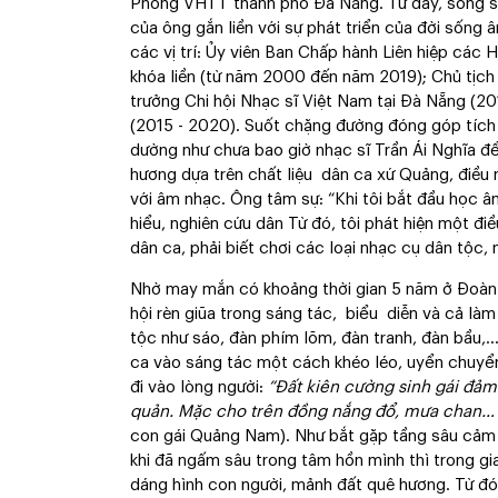
Phòng VHTT thành phố Đà Nẵng. Từ đây, song s
của ông gắn liền với sự phát triển của đời sống
các vị trí: Ủy viên Ban Chấp hành Liên hiệp các
khóa liền (từ năm 2000 đến năm 2019); Chủ tịch
trưởng Chi hội Nhạc sĩ Việt Nam tại Đà Nẵng (2
(2015 - 2020). Suốt chặng đường đóng góp tích
dường như chưa bao giờ nhạc sĩ Trần Ái Nghĩa 
hương dựa trên chất liệu dân ca xứ Quảng, điều
với âm nhạc. Ông tâm sự: “Khi tôi bắt đầu học 
hiểu, nghiên cứu dân Từ đó, tôi phát hiện một đi
dân ca, phải biết chơi các loại nhạc cụ dân tộc, 
Nhờ may mắn có khoảng thời gian 5 năm ở Đoàn 
hội rèn giũa trong sáng tác, biểu diễn và cả làm
tộc như sáo, đàn phím lõm, đàn tranh, đàn bầu,…
ca vào sáng tác một cách khéo léo, uyển chuyển
đi vào lòng người:
“Đất kiên cường sinh gái đ
quản. Mặc cho trên đồng nắng đổ, mưa chan…
con gái Quảng Nam). Như bắt gặp tầng sâu cảm xú
khi đã ngấm sâu trong tâm hồn mình thì trong gi
dáng hình con người, mảnh đất quê hương. Từ đó,