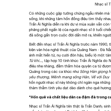
Nhạc sĩ T
Có những cuộc gặp tưởng chừng ngẫu nhiên mà lạ
sống, khi những tâm hồn đồng điệu tìm thấy nhau
Trần Ái Nghĩa diễn ra khi dư vị mùa xuân vẫn cò
phảng phất ngấn lệ của người nhạc sĩ ở tuổi ch
đã sống gần trọn cuộc đời dần mở ra, khiến ngườ
Biết đến nhạc sĩ Trần Ái Nghĩa trước năm 1990, 
kiện văn hóa nghệ thuật của Quảng Nam - Đà Nẵn
ánh mắt hiền từ, nụ cười đôn hậu, biểu lộ một t
Từ khi…
, tập hợp 10 tình khúc Trần Ái Nghĩa do
điệu nhẹ nhàng, đằm thắm hòa quyện ca từ đượm c
Quảng trong các ca khúc như
Sông Hàn giọng h
yêu thương, Mênh mang sông Hàn, Về với Duy 
hồn người nhạc sĩ này không chỉ ngân nga những
thăm thẳm tình yêu dạt dào dành cho quê hương
*Hồn quê và chất liệu dân ca đậm đà trong c
Nhạc sĩ Trần Ái Nghĩa tên thật là Trần Danh; sin