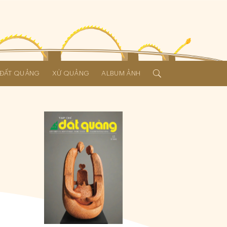
Í ĐẤT QUẢNG
XỨ QUẢNG
ALBUM ẢNH