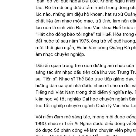
gắn bó với quê ngoại Đại Lộc. Không ngẫu nhiên
tác. Đó là nơi ông được tắm mình trong dòng ch
lúc nào, những âm điệu hò khoan, hát ru xứ Quả
chất liệu âm nhạc mộc mạc, trữ tình, làm nên dấ
lúc còn là sinh viên Đại học Văn khoa Huế trước
“Hát cho đồng bào tôi nghe” tại Huế. Hòa trong 
đất nước từ sau năm 1975, ông trở về quê hươn
một thời gian ngắn, Đoàn Văn công Quảng Đà ph
âm nhạc chuyên nghiệp.
Dấu ấn quan trọng trên con đường âm nhạc của T
sáng tác âm nhạc đầu tiên của khu vực Trung T
sư, Tiến sĩ, Nhạc sĩ Thế Bảo trực tiếp giảng dạy
hưởng dân ca quê nhà được nhạc sĩ cho ra đời v
Tiếng nói Việt Nam trong thời điểm ý nghĩa này
kiện học và tốt nghiệp Đại học chuyên ngành Sá
tục tốt nghiệp chuyên ngành Quản lý Văn hóa tại
Với niềm đam mê sáng tác, mong mỏi được cống 
1980, nhạc sĩ Trần Ái Nghĩa được điều động về 
đó được Sở phân công về làm chuyên viên phụ t