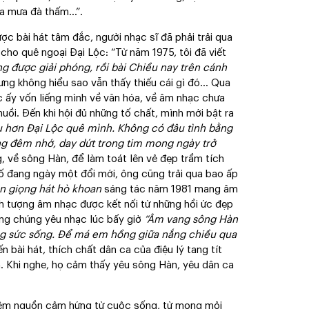
hưa mưa đà thấm…”.
ợc bài hát tâm đắc, người nhạc sĩ đã phải trải qua
i cho quê ngoại Đại Lộc: “Từ năm 1975, tôi đã viết
 được giải phóng, rồi bài Chiều nay trên cánh
hưng không hiểu sao vẫn thấy thiếu cái gì đó… Qua
lúc ấy vốn liếng mình về văn hóa, về âm nhạc chưa
uồi. Đến khi hội đủ những tố chất, mình mới bật ra
 hơn Đại Lộc quê mình. Không có đâu tình bằng
ng đêm nhớ, day dứt trong tim mong ngày trở
g, về sông Hàn, để làm toát lên vẻ đẹp trầm tích
ố đang ngày một đổi mới, ông cũng trải qua bao ấp
n giọng hát hò khoan
sáng tác năm 1981 mang âm
hình tượng âm nhạc được kết nối từ những hồi ức đẹp
ông chúng yêu nhạc lúc bấy giờ
“Âm vang sông Hàn
g sức sống. Để má em hồng giữa nắng chiều qua
n bài hát, thích chất dân ca của điệu lý tang tít
. Khi nghe, họ cảm thấy yêu sông Hàn, yêu dân ca
hêm nguồn cảm hứng từ cuộc sống, từ mong mỏi