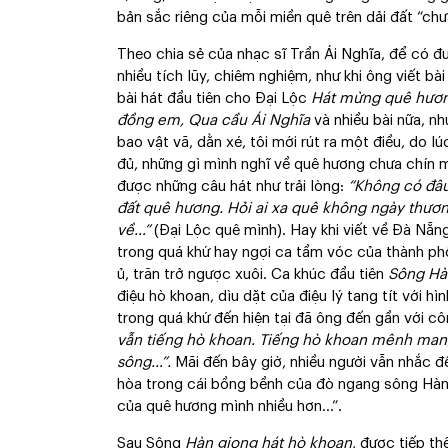
bản sắc riêng của mỗi miền quê trên dải đất “c
Theo chia sẻ của nhạc sĩ Trần Ái Nghĩa, để có đư
nhiều tích lũy, chiêm nghiệm, như khi ông viết bà
bài hát đầu tiên cho Đại Lộc
Hát mừng quê hương
đồng em, Qua cầu Ái Nghĩa
và nhiều bài nữa, n
bao vật vã, dằn xé, tôi mới rút ra một điều, do 
đủ, những gì mình nghĩ về quê hương chưa chín m
được những câu hát như trải lòng:
“Không có đâu
đất quê hương. Hỏi ai xa quê không ngày thươ
về…”
(Đại Lộc quê mình). Hay khi viết về Đà Nẵn
trong quá khứ hay ngợi ca tầm vóc của thành ph
ủ, trăn trở ngược xuôi. Ca khúc đầu tiên
Sông Hà
điệu hò khoan, dìu dặt của điệu lý tang tít với 
trong quá khứ đến hiện tại đã ông đến gần với c
vẫn tiếng hò khoan. Tiếng hò khoan mênh man
sông…”.
Mãi đến bây giờ, nhiều người vẫn nhắc đế
hòa trong cái bồng bềnh của đò ngang sông Hàn
của quê hương mình nhiều hơn...”.
Sau Sông
Hàn giọng hát hò khoan
, được tiếp t