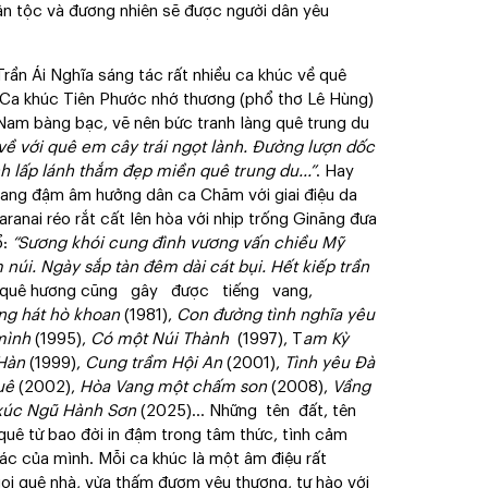
n tộc và đương nhiên sẽ được người dân yêu
rần Ái Nghĩa sáng tác rất nhiều ca khúc về quê
. Ca khúc Tiên Phước nhớ thương (phổ thơ Lê Hùng)
Nam bàng bạc, vẽ nên bức tranh làng quê trung du
về với quê em cây trái ngọt lành. Đường lượn dốc
 lấp lánh thắm đẹp miền quê trung du...”
. Hay
ang đậm âm hưởng dân ca Chăm với giai điệu da
aranai réo rắt cất lên hòa với nhịp trống Ginăng đưa
ổ:
“Sương khói cung đình vương vấn chiều Mỹ
úi. Ngày sắp tàn đêm dài cát bụi. Hết kiếp trần
về quê hương cũng gây được tiếng vang,
ng hát hò khoan
(1981),
Con đường tình nghĩa yêu
mình
(1995),
Có một Núi Thành
(1997), T
am Kỳ
 Hàn
(1999),
Cung trầm Hội An
(2001),
Tình yêu Đà
quê
(2002),
Hòa Vang một chấm son
(2008),
Vầng
úc Ngũ Hành Sơn
(2025)… Những tên đất, tên
 quê từ bao đời in đậm trong tâm thức, tình cảm
ác của mình. Mỗi ca khúc là một âm điệu rất
ọi quê nhà, vừa thấm đượm yêu thương, tự hào với