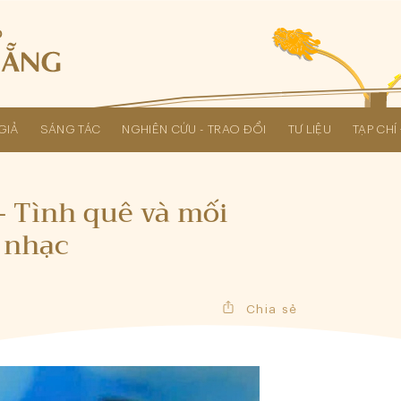
GIẢ
SÁNG TÁC
NGHIÊN CỨU - TRAO ĐỔI
TƯ LIỆU
TẠP CH
Các kỳ Đại hội Liên hiệp Hội
- Tình quê và mối
 nhạc
Chia sẻ