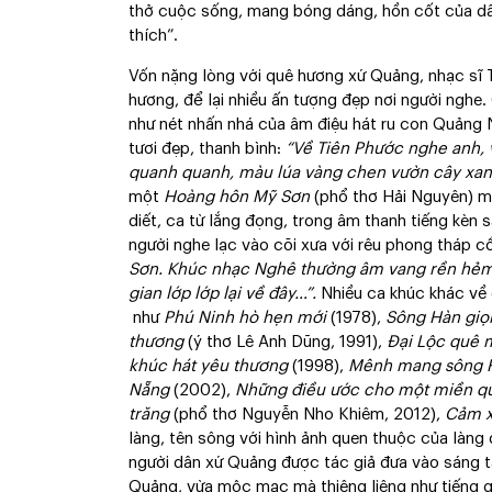
thở cuộc sống, mang bóng dáng, hồn cốt của dâ
thích”.
Vốn nặng lòng với quê hương xứ Quảng, nhạc sĩ T
hương, để lại nhiều ấn tượng đẹp nơi người nghe
như nét nhấn nhá của âm điệu hát ru con Quảng 
tươi đẹp, thanh bình:
“Về Tiên Phước nghe anh, 
quanh quanh, màu lúa vàng chen vườn cây xanh
một
Hoàng hôn Mỹ Sơn
(phổ thơ Hải Nguyên) m
diết, ca từ lắng đọng, trong âm thanh tiếng kèn s
người nghe lạc vào cõi xưa với rêu phong tháp c
Sơn. Khúc nhạc Nghê thường âm vang rền hẻm n
gian lớp lớp lại về đây…”.
Nhiều ca khúc khác 
như
Ph
ú Ninh hò hẹn mới
(1978),
Sông Hàn giọ
thương
(ý thơ Lê Anh Dũng, 1991),
Đại Lộc quê 
khúc hát yêu thương
(1998),
Mênh mang sông
Nẵng
(2002),
Những điều ước cho một miền 
trăng
(phổ thơ Nguyễn Nho Khiêm, 2012),
Cảm x
làng, tên sông với hình ảnh quen thuộc của làng
người dân xứ Quảng được tác giả đưa vào sáng t
Quảng, vừa mộc mạc mà thiêng liêng như tiếng g