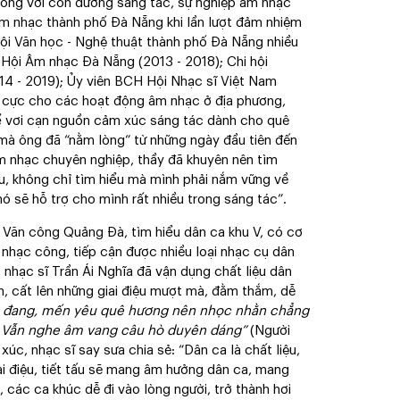
ong với con đường sáng tác, sự nghiệp âm nhạc
 âm nhạc thành phố Đà Nẵng khi lần lượt đảm nhiệm
 Hội Văn học - Nghệ thuật thành phố Đà Nẵng nhiều
 Hội Âm nhạc Đà Nẵng (2013 - 2018); Chi hội
014 - 2019); Ủy viên BCH Hội Nhạc sĩ Việt Nam
 cực cho các hoạt động âm nhạc ở địa phương,
để vơi cạn nguồn cảm xúc sáng tác dành cho quê
 mà ông đã “nằm lòng” từ những ngày đầu tiên đến
âm nhạc chuyên nghiệp, thầy đã khuyên nên tìm
ều, không chỉ tìm hiểu mà mình phải nắm vững về
nó sẽ hỗ trợ cho mình rất nhiều trong sáng tác”.
Văn công Quảng Đà, tìm hiểu dân ca khu V, có cơ
 nhạc công, tiếp cận được nhiều loại nhạc cụ dân
 nhạc sĩ Trần Ái Nghĩa đã vận dụng chất liệu dân
, cất lên những giai điệu mượt mà, đằm thắm, dễ
ảm đang, mến yêu quê hương nên nhọc nhằn chẳng
 Vẫn
nghe âm vang câu hò duyên dáng”
(Người
c, nhạc sĩ say sưa chia sẻ: “Dân ca là chất liệu,
ai điệu, tiết tấu sẽ mang âm hưởng dân ca, mang
 các ca khúc dễ đi vào lòng người, trở thành hơi