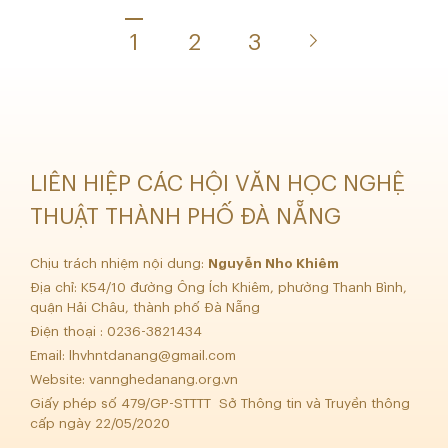
1
2
3
LIÊN HIỆP CÁC HỘI VĂN HỌC NGHỆ
THUẬT THÀNH PHỐ ĐÀ NẴNG
Chịu trách nhiệm nội dung:
Nguyễn Nho Khiêm
Địa chỉ: K54/10 đường Ông Ích Khiêm, phường Thanh Bình,
quận Hải Châu, thành phố Đà Nẵng
Điện thoại : 0236-3821434
Email:
lhvhntdanang@gmail.com
Website: vannghedanang.org.vn
Giấy phép số 479/GP-STTTT Sở Thông tin và Truyền thông
cấp ngày 22/05/2020