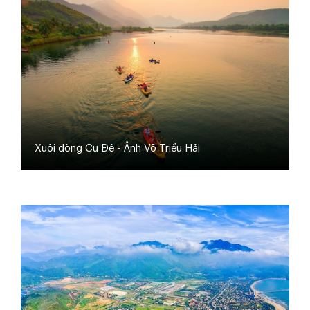
Xuôi dòng Cu Đê - Ảnh Võ Triều Hải