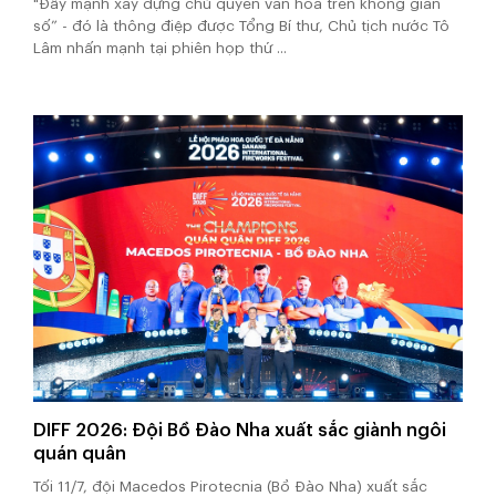
"Đẩy mạnh xây dựng chủ quyền văn hóa trên không gian
số” - đó là thông điệp được Tổng Bí thư, Chủ tịch nước Tô
Lâm nhấn mạnh tại phiên họp thứ ...
DIFF 2026: Đội Bồ Đào Nha xuất sắc giành ngôi
quán quân
Tối 11/7, đội Macedos Pirotecnia (Bồ Đào Nha) xuất sắc