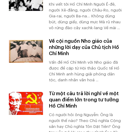
Khi viết tới Hồ Chí Minh Người Ê-đê,
người Xê-đăng, người Châu-Ro, người
Gia-rai, người Ba-na… Không dùng
bút, dùng giấy, dùng mực Mà rủ nhau
vô rừng đào cây xachk-lang Về mài ...
Về cội nguồn Nho giáo của
những lời dạy của Chủ tịch Hồ
Chí Minh
Vấn đề Hồ Chí Minh với Nho giáo đã
được đề cập từ Hội thảo Quốc tế Hồ
Chí Minh anh hùng giải phóng dân
tộc, danh nhân văn hoá ...
Từ một câu trả lời nghĩ về một
quan điểm lớn trong tư tưởng
Hồ Chí Minh
Có người hỏi ông Nguyễn: Ông là
người thế nào? Theo Chủ nghĩa Cộng
sản hay Chủ nghĩa Tôn Dật Tiên? Ông