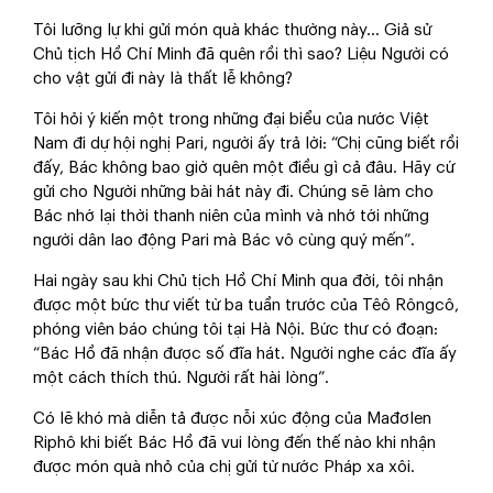
Tôi lưỡng lự khi gửi món quà khác thường này… Giả sử
Chủ tịch Hồ Chí Minh đã quên rồi thì sao? Liệu Người có
cho vật gửi đi này là thất lễ không?
Tôi hỏi ý kiến một trong những đại biểu của nước Việt
Nam đi dự hội nghị Pari, người ấy trả lời: “Chị cũng biết rồi
đấy, Bác không bao giờ quên một điều gì cả đâu. Hãy cứ
gửi cho Người những bài hát này đi. Chúng sẽ làm cho
Bác nhớ lại thời thanh niên của mình và nhớ tới những
người dân lao động Pari mà Bác vô cùng quý mến”.
Hai ngày sau khi Chủ tịch Hồ Chí Minh qua đời, tôi nhận
được một bức thư viết từ ba tuần trước của Têô Rôngcô,
phóng viên báo chúng tôi tại Hà Nội. Bức thư có đoạn:
“Bác Hồ đã nhận được số đĩa hát. Người nghe các đĩa ấy
một cách thích thú. Người rất hài lòng”.
Có lẽ khó mà diễn tả được nỗi xúc động của Mađơlen
Riphô khi biết Bác Hồ đã vui lòng đến thế nào khi nhận
được món quà nhỏ của chị gửi từ nước Pháp xa xôi.