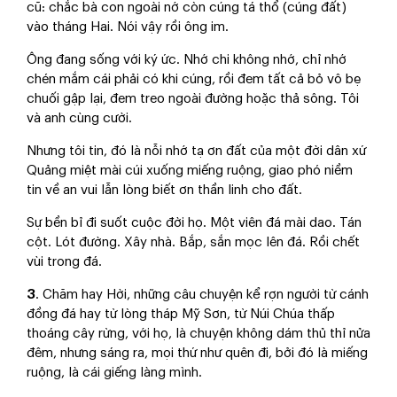
cũ: chắc bà con ngoài nớ còn cúng tá thổ (cúng đất)
vào tháng Hai. Nói vậy rồi ông im.
Ông đang sống với ký ức. Nhớ chi không nhớ, chỉ nhớ
chén mắm cái phải có khi cúng, rồi đem tất cả bỏ vô bẹ
chuối gập lại, đem treo ngoài đường hoặc thả sông. Tôi
và anh cùng cười.
Nhưng tôi tin, đó là nỗi nhớ tạ ơn đất của một đời dân xứ
Quảng miệt mài cúi xuống miếng ruộng, giao phó niềm
tin về an vui lẫn lòng biết ơn thần linh cho đất.
Sự bền bỉ đi suốt cuộc đời họ. Một viên đá mài dao. Tán
cột. Lót đường. Xây nhà. Bắp, sắn mọc lên đá. Rồi chết
vùi trong đá.
3
. Chăm hay Hời, những câu chuyện kể rợn người từ cánh
đồng đá hay từ lòng tháp Mỹ Sơn, từ Núi Chúa thấp
thoáng cây rừng, với họ, là chuyện không dám thủ thỉ nửa
đêm, nhưng sáng ra, mọi thứ như quên đi, bởi đó là miếng
ruộng, là cái giếng làng mình.