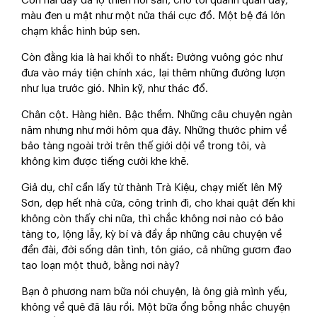
Còn hai dãy đá lộ thiên nơi sân, chỗ tôi quanh quẩn đây,
màu đen u mật như một nửa thái cực đồ. Một bệ đá lớn
chạm khắc hình búp sen.
Còn đằng kia là hai khối to nhất: Đường vuông góc như
đưa vào máy tiện chính xác, lại thêm những đường lượn
như lụa trước gió. Nhìn kỹ, như thác đổ.
Chân cột. Hàng hiên. Bậc thềm. Những câu chuyện ngàn
năm nhưng như mới hôm qua đây. Những thước phim về
bảo tàng ngoài trời trên thế giới dội về trong tôi, và
không kìm được tiếng cười khe khẽ.
Giả dụ, chỉ cần lấy từ thành Trà Kiệu, chạy miết lên Mỹ
Sơn, dẹp hết nhà cửa, công trình đi, cho khai quật đến khi
không còn thấy chi nữa, thì chắc không nơi nào có bảo
tàng to, lộng lẫy, kỳ bí và đầy ắp những câu chuyện về
đền đài, đời sống dân tình, tôn giáo, cả những gươm đao
tao loạn một thuở, bằng nơi này?
Bạn ở phương nam bữa nói chuyện, là ông già mình yếu,
không về quê đã lâu rồi. Một bữa ổng bỗng nhắc chuyện