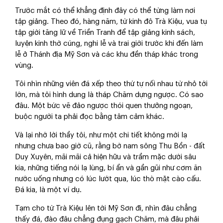
Trước mắt có thể khẳng định đây có thể từng làm nơi
tập giảng. Theo đó, hàng năm, từ kinh đô Trà Kiệu, vua tụ
tập giới tăng lữ về Triền Tranh để tập giảng kinh sách,
luyện kinh thờ cúng, nghi lễ và trai giới trước khi đến làm
lễ ở Thánh địa Mỹ Sơn và các khu đền tháp khác trong
vùng.
Tôi nhìn những viên đá xếp theo thứ tự nối nhau từ nhỏ tới
lớn, mà tôi hình dung là tháp Chăm dựng ngược. Có sao
đâu. Một bức vẽ đảo ngược thói quen thưởng ngoạn,
buộc người ta phải đọc bằng tâm cảm khác.
Và lại nhớ lời thầy tôi, như một chi tiết không mới lạ
nhưng chưa bao giờ cũ, rằng bờ nam sông Thu Bồn - đất
Duy Xuyên, mãi mãi cả hiện hữu và trầm mặc dưới sâu
kia, những tiếng nói lạ lùng, bí ẩn và gần gũi như cơm ăn
nước uống nhưng có lúc lướt qua, lúc thò mặt cào cấu.
Đá kia, là một ví dụ.
Tạm cho từ Trà Kiệu lên tới Mỹ Sơn đi, nhìn đâu chẳng
thấy đá, đào đâu chẳng đụng gạch Chăm, mà đâu phải