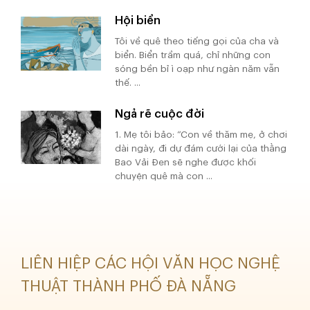
Hội biển
Tôi về quê theo tiếng gọi của cha và
biển. Biển trầm quá, chỉ những con
sóng bền bỉ ì oạp như ngàn năm vẫn
thế. ...
Ngả rẽ cuộc đời
1. Mẹ tôi bảo: “Con về thăm mẹ, ở chơi
dài ngày, đi dự đám cưới lại của thằng
Bao Vải Đen sẽ nghe được khối
chuyện quê mà con ...
LIÊN HIỆP CÁC HỘI VĂN HỌC NGHỆ
THUẬT THÀNH PHỐ ĐÀ NẴNG