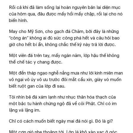
Rồi cả khi đã làm sống lại hoàn nguyên bản lai diện mục
của hôm qua, đâu được mấy hồi mấy chặp, rồi lại cho nó
biến hình.
May cho Mỹ Sơn, cho gạch đá Chăm, bởi đây là những
“công án” không ai đủ sức công phá hết và câu hỏi bao
giờ cho hết bí ẩn, không chắc thế kỷ này trả lời được.
Một viên đá trên tay, mấy ngàn năm, lớp hậu thế không
thể chế tác y chang được.
Một đền tháp ngạo nghễ nắng mưa như lời kinh miên man
vô ngại vô úy vô ưu trước đôi mắt cầu xin, giày vò muốn
biết ruột gan của lớp đi sau.
Tôi nhìn bệ đá xám lạnh như nhục thân hóa thạch của
một bậc tu hành chứng ngộ đã về cõi Phật. Chỉ có im
lặng và lặng im.
Chỉ có cách muốn biết ngày mai đá nói gì. Đó là gì?
Một cơn gió nhẹ thoảng tới. Lớp lá khô xào xạc ở góc