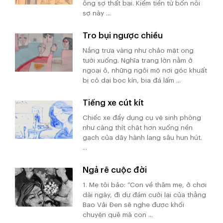
ông sợ thất bại. Kiếm tiền từ bốn nỗi
sợ này ...
Tro bụi ngược chiều
Nắng trưa vàng như chảo mật ong
tưới xuống. Nghĩa trang lớn nằm ở
ngoại ô, những ngôi mộ nơi góc khuất
bị cỏ dại bọc kín, bia đá lấm ...
Tiếng xe cút kít
Chiếc xe đẩy dụng cụ vệ sinh phòng
như càng thít chặt hơn xuống nền
gạch của dãy hành lang sâu hun hút.
...
Ngả rẽ cuộc đời
1. Mẹ tôi bảo: “Con về thăm mẹ, ở chơi
dài ngày, đi dự đám cưới lại của thằng
Bao Vải Đen sẽ nghe được khối
chuyện quê mà con ...