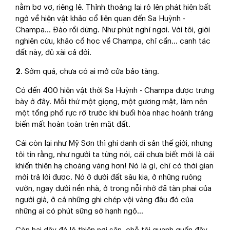
nằm bơ vơ, riêng lẻ. Thỉnh thoảng lại rộ lên phát hiện bất
ngờ về hiện vật khảo cổ liên quan đến Sa Huỳnh -
Champa... Đào rồi dừng. Như phút nghỉ ngơi. Với tôi, giới
nghiên cứu, khảo cổ học về Champa, chỉ cần… canh tác
đất này, đủ xài cả đời.
2
. Sớm quá, chưa có ai mở cửa bảo tàng.
Có đến 400 hiện vật thời Sa Huỳnh - Champa được trưng
bày ở đây. Mỗi thứ một giọng, một gương mặt, làm nên
một tổng phổ rực rỡ trước khi buổi hòa nhạc hoành tráng
biến mất hoàn toàn trên mặt đất.
Cái còn lại như Mỹ Sơn thì ghi danh di sản thế giới, nhưng
tôi tin rằng, như người ta từng nói, cái chưa biết mới là cái
khiến thiên hạ choáng váng hơn! Nó là gì, chỉ có thời gian
mới trả lời được. Nó ở dưới đất sâu kia, ở những ruộng
vườn, ngay dưới nền nhà, ở trong nỗi nhớ đã tàn phai của
người già, ở cả những ghi chép vội vàng đâu đó của
những ai có phút sững sờ hạnh ngộ...