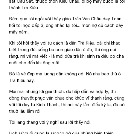
sát Cầu Sắt, thuộc thôn Kiệu Châu, đi bộ mấy bước là tới
thành Trà Kiệu.
Đêm qua tôi ngồi với thầy giáo Trần Văn Châu dạy Toán
hồi tôi học cấp 3, ông nhắc lại tôi... món nợ cũ cách đây
mấy năm.
Khi tôi hỏi thầy với tư cách là dân Trà Kiệu: cái chi khác
biệt trong đời sống bà con giáo dân ở đó, thì ông nói
rằng, mi về mà viết - là mỗi đứa trẻ khi sinh ra đều có cha
nuôi cho đến khi ông mất.
Đó là vẻ đẹp mà lương dân không có. Nó như bao thứ ở
Trà Kiệu này.
Mãi mãi những lời giải thích, dù hấp dẫn và hợp lý, thì
dòng thuyết phục vẫn chừa cho khúc vĩ thanh rằng, cùng
với lời dạy từ Kinh Thánh, thì nơi này lắm điều kỳ lạ, đã có
thuở lâu lắm rồi.
Tôi lang thang với ý nghĩ sau lời thầy nói.
Lịch sử cuối cùng là sự gặp gỡ của những biến thiên.