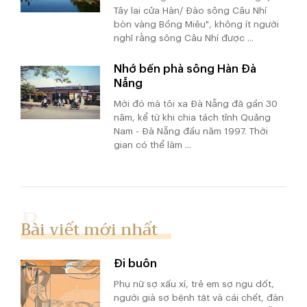
Tây lại cửa Hàn/ Đào sông Câu Nhí
bòn vàng Bồng Miêu", không ít người
nghĩ rằng sông Câu Nhí được ...
Nhớ bến phà sông Hàn Đà
Nẵng
Mới đó mà tôi xa Đà Nẵng đã gần 30
năm, kể từ khi chia tách tỉnh Quảng
Nam - Đà Nẵng đầu năm 1997. Thời
gian có thể làm ...
Bài viết mới nhất
Đi buôn
Phụ nữ sợ xấu xí, trẻ em sợ ngu dốt,
người già sợ bệnh tật và cái chết, đàn