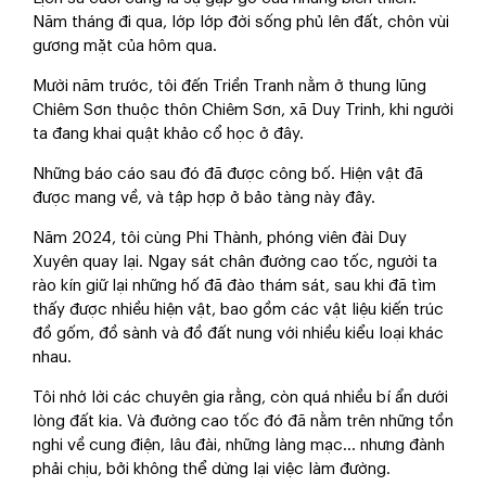
Năm tháng đi qua, lớp lớp đời sống phủ lên đất, chôn vùi
gương mặt của hôm qua.
Mười năm trước, tôi đến Triền Tranh nằm ở thung lũng
Chiêm Sơn thuộc thôn Chiêm Sơn, xã Duy Trinh, khi người
ta đang khai quật khảo cổ học ở đây.
Những báo cáo sau đó đã được công bố. Hiện vật đã
được mang về, và tập hợp ở bảo tàng này đây.
Năm 2024, tôi cùng Phi Thành, phóng viên đài Duy
Xuyên quay lại. Ngay sát chân đường cao tốc, người ta
rào kín giữ lại những hố đã đào thám sát, sau khi đã tìm
thấy được nhiều hiện vật, bao gồm các vật liệu kiến trúc
đồ gốm, đồ sành và đồ đất nung với nhiều kiểu loại khác
nhau.
Tôi nhớ lời các chuyên gia rằng, còn quá nhiều bí ẩn dưới
lòng đất kia. Và đường cao tốc đó đã nằm trên những tồn
nghi về cung điện, lâu đài, những làng mạc… nhưng đành
phải chịu, bởi không thể dừng lại việc làm đường.