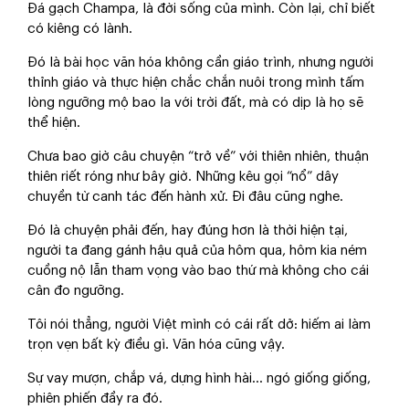
Đá gạch Champa, là đời sống của mình. Còn lại, chỉ biết
có kiêng có lành.
Đó là bài học văn hóa không cần giáo trình, nhưng người
thỉnh giáo và thực hiện chắc chắn nuôi trong mình tấm
lòng ngưỡng mộ bao la với trời đất, mà có dịp là họ sẽ
thể hiện.
Chưa bao giờ câu chuyện “trở về” với thiên nhiên, thuận
thiên riết róng như bây giờ. Những kêu gọi “nổ” dây
chuyền từ canh tác đến hành xử. Đi đâu cũng nghe.
Đó là chuyện phải đến, hay đúng hơn là thời hiện tại,
người ta đang gánh hậu quả của hôm qua, hôm kia ném
cuồng nộ lẫn tham vọng vào bao thứ mà không cho cái
cân đo ngưỡng.
Tôi nói thẳng, người Việt mình có cái rất dở: hiếm ai làm
trọn vẹn bất kỳ điều gì. Văn hóa cũng vậy.
Sự vay mượn, chắp vá, dựng hình hài… ngó giống giống,
phiên phiến đầy ra đó.