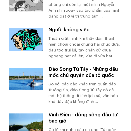
phòng chỉ còn lại một mình Nguyễn.
Anh nhìn xoáy vào tác phẩm của mình
đang đặt ở vị trí trung tâm. ...
Người không việc
Thuần giật mình khi thấy đám thanh
niên choai choai chừng hai chục đứa,
đầu tóc trụi lủi, tay chân cứ khua
ngoặng hết cả lên, vừa đi vừa hát ...
Đảo Song Tử Tây - Những dấu
mốc chủ quyền của tổ quốc
So với các đảo khác trên quần đảo
Trường Sa, đảo Song Tử Tây có cả
một hệ thống di tích lịch sử, văn hóa
khá dày đặc khẳng định ...
Vĩnh Điện - dòng sông đào tự
bao giờ
Có lẽ khi nghe câu ca dao "Từ ngày