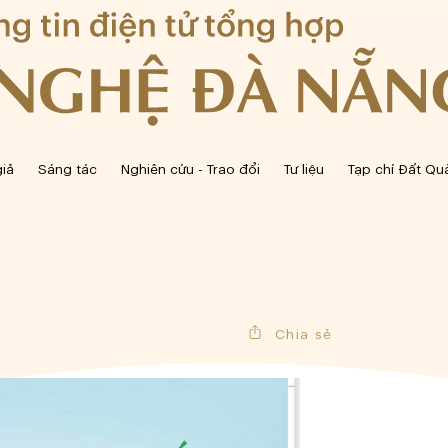
giả
Sáng tác
Nghiên cứu - Trao đổi
Tư liệu
Tạp chí Đất Qu
Các kỳ Đại hội Liên hiệp Hội
Chia sẻ