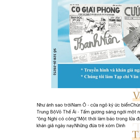
V
Như ánh sao trời
Nam Ô - cửa ngõ ký ức biển
Chún
Trung Bộ
Võ Thế Ái - Tấm gương sáng ngời một 
“ông Nghị có công”
Một thời làm báo trong lửa đ
khán giả ngày nay
Những đứa trẻ xóm Dinh
T