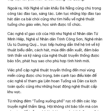
Ngoài ra, Hội Nghệ sĩ sân khấu Đà Nẵng cũng chú trọng
công tác đào tạo, sáng tác. Liên tục những lớp đào tạo
hát dân ca bài chòi cũng như tìm hiểu về nghệ thuật
tuồng cho giáo viên, học sinh được tổ chức.
Các nghệ sĩ gạo cội của Hội như Nghệ sĩ Nhân dân Từ
Minh Hiệp, Nghệ sĩ Nhân dân Trịnh Công Sơn, Nghệ nhân
Ưu tú Dương Quý… trực tiếp hướng dẫn thế hệ trẻ về kỹ
thuật biểu diễn, cách hát, múa đến diễn xuất, đảm bảo
tinh thần và kỹ năng của nghệ thuật truyền thống được
bảo tồn, phát huy sao cho phù hợp tình hình mới.
Việc phổ cập nghệ thuật truyền thống đến mọi vùng
miền cũng được chú trọng, bên cạnh tạo điều kiện để
các nghệ sĩ tham gia Liên hoan Tuồng và Dân ca kịch
toàn quốc cũng như những hoạt động nghệ thuật cấp
khu vực.
Từ những đêm “Tuồng xuống phố” rực rỡ đến các lớp
truyền nghề thầm lặng, Hội không chỉ bảo tồn mà còn