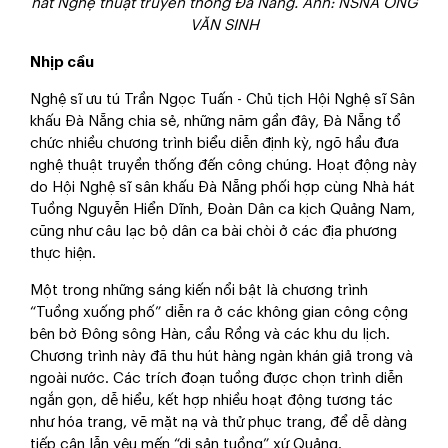
hát Nghệ thuật truyền thống Đà Nẵng. Ảnh: NSNA ÔNG
VĂN SINH
Nhịp cầu
Nghệ sĩ ưu tú Trần Ngọc Tuấn - Chủ tịch Hội Nghệ sĩ Sân
khấu Đà Nẵng chia sẻ, những năm gần đây, Đà Nẵng tổ
chức nhiều chương trình biểu diễn định kỳ, ngõ hầu đưa
nghệ thuật truyền thống đến công chúng. Hoạt động này
do Hội Nghệ sĩ sân khấu Đà Nẵng phối hợp cùng Nhà hát
Tuồng Nguyễn Hiển Dĩnh, Đoàn Dân ca kịch Quảng Nam,
cũng như câu lạc bộ dân ca bài chòi ở các địa phương
thực hiện.
Một trong những sáng kiến nổi bật là chương trình
“Tuồng xuống phố” diễn ra ở các không gian công cộng
bên bờ Đông sông Hàn, cầu Rồng và các khu du lịch.
Chương trình này đã thu hút hàng ngàn khán giả trong và
ngoài nước. Các trích đoạn tuồng được chọn trình diễn
ngắn gọn, dễ hiểu, kết hợp nhiều hoạt động tương tác
như hóa trang, vẽ mặt nạ và thử phục trang, để dễ dàng
tiếp cận lẫn yêu mến “di sản tuồng” xứ Quảng.