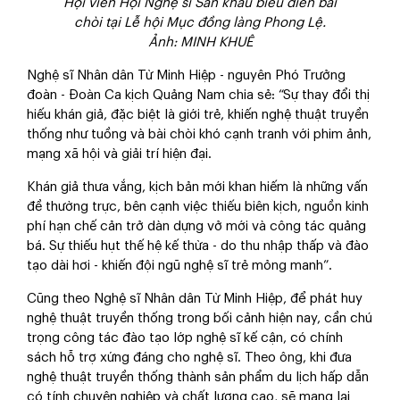
Hội viên Hội Nghệ sĩ Sân khấu biểu diễn bài
chòi tại Lễ hội Mục đồng làng Phong Lệ.
Ảnh: MINH KHUÊ
Nghệ sĩ Nhân dân Từ Minh Hiệp - nguyên Phó Trưởng
đoàn - Đoàn Ca kịch Quảng Nam chia sẻ: “Sự thay đổi thị
hiếu khán giả, đặc biệt là giới trẻ, khiến nghệ thuật truyền
thống như tuồng và bài chòi khó cạnh tranh với phim ảnh,
mạng xã hội và giải trí hiện đại.
Khán giả thưa vắng, kịch bản mới khan hiếm là những vấn
đề thường trực, bên cạnh việc thiếu biên kịch, nguồn kinh
phí hạn chế cản trở dàn dựng vở mới và công tác quảng
bá. Sự thiếu hụt thế hệ kế thừa - do thu nhập thấp và đào
tạo dài hơi - khiến đội ngũ nghệ sĩ trẻ mỏng manh”.
Cũng theo Nghệ sĩ Nhân dân Từ Minh Hiệp, để phát huy
nghệ thuật truyền thống trong bối cảnh hiện nay, cần chú
trọng công tác đào tạo lớp nghệ sĩ kế cận, có chính
sách hỗ trợ xứng đáng cho nghệ sĩ. Theo ông, khi đưa
nghệ thuật truyền thống thành sản phẩm du lịch hấp dẫn
có tính chuyên nghiệp và chất lượng cao, sẽ mang lại