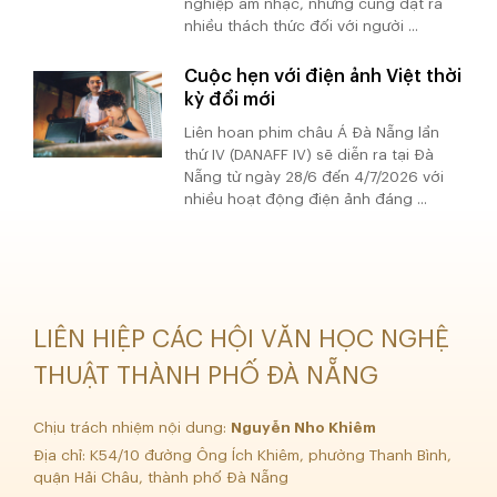
nghiệp âm nhạc, nhưng cũng đặt ra
nhiều thách thức đối với người ...
Cuộc hẹn với điện ảnh Việt thời
kỳ đổi mới
Liên hoan phim châu Á Đà Nẵng lần
thứ IV (DANAFF IV) sẽ diễn ra tại Đà
Nẵng từ ngày 28/6 đến 4/7/2026 với
nhiều hoạt động điện ảnh đáng ...
LIÊN HIỆP CÁC HỘI VĂN HỌC NGHỆ
THUẬT THÀNH PHỐ ĐÀ NẴNG
Chịu trách nhiệm nội dung:
Nguyễn Nho Khiêm
Địa chỉ: K54/10 đường Ông Ích Khiêm, phường Thanh Bình,
quận Hải Châu, thành phố Đà Nẵng