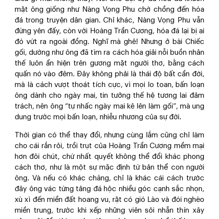
mặt ông giống như Nàng Vọng Phu chờ chồng đến hóa
đá trong truyện dân gian. Chỉ khác, Nàng Vọng Phu vẫn
đứng yên đấy, còn với Hoàng Trần Cương, hóa đá lại bị ai
đó vứt ra ngoài đồng. Nghĩ mà ghê! Nhưng ở bài Chiếc
gối, dường như ông đã tìm ra cách hóa giải nỗi buồn nhân
thế luôn ẩn hiện trên gương mặt người thơ, bằng cách
quấn nó vào đêm. Đây không phải là thái độ bất cần đời,
mà là cách vượt thoát tích cực, vì mọi lo toan, bấn loạn
ông dành cho ngày mai, tin tưởng thế hệ tương lai đảm
trách, nên ông “tự nhấc ngày mai kê lên làm gối”, mà ung
dung trước mọi bấn loạn, nhiễu nhương của sự đời.
Thời gian có thể thay đổi, nhưng cùng lắm cũng chỉ làm
cho cái rắn rỏi, trồi trụt của Hoàng Trần Cương mềm mại
hơn đôi chút, chứ nhất quyết không thể đổi khác phong
cách thơ, như là một sự mặc định từ bản thể con người
ông. Và nếu có khác chăng, chỉ là khác cái cách trước
đây ông vác từng tảng đá hộc nhiều góc cạnh sắc nhọn,
xù xì đến miền đất hoang vu, rặt có gió Lào và đói nghèo
miền trung, trước khi xếp những viên sỏi nhẵn thín xây