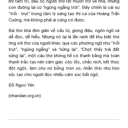
khi tâm trí, đầu óc người thơ rất muốn trở về nhà, nhưng
con đường lại cứ “ngủng ngẳng trôi”. Đấy chính là cái sự
“trồi - trụt” trong tâm lý sáng tạo thi ca của Hoàng Trần
Cương, mà không phải ai cũng có được.
Bài thơ khá đơn giản về cấu tứ, giọng điệu, ngôn ngữ và
dễ đọc, dễ hiểu. Nhưng nó lại là lằn ranh để khu biệt thơ
ông với thơ của người khác qua các phương ngữ như “trồi
trụt”, “ngủng ngẳng” và “sững lại”. “Chợt thấy trái đất
sững lại”, một câu thơ không hề có thanh bằng mà toàn
thanh trắc tạo nên cảm giác cộc lốc, chắc nịch, kết thúc
đột ngột, làm cho nó bỗng tròn vo, nhẵn thín như hòn
sỏi, tạo cho người đọc nhiều cảm xúc bất ngờ.
Đỗ Ngọc Yên
(nhandan.org.vn)