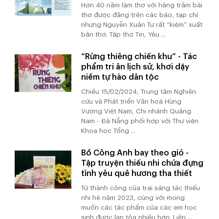
Hơn 40 năm làm thơ với hàng trăm bài
thơ được đăng trên các báo, tạp chí
nhưng Nguyễn Xuân Tư rất “kiệm” xuất
bản thơ. Tập thơ Tin, Yêu ...
“Rừng thiêng chiến khu” - Tác
phẩm tri ân lịch sử, khơi dậy
niềm tự hào dân tộc
Chiều 15/02/2024, Trung tâm Nghiên
cứu và Phát triển Văn hoá Hùng
Vương Việt Nam, Chi nhánh Quảng
Nam - Đà Nẵng phối hợp với Thư viện
Khoa học Tổng ...
Bồ Công Anh bay theo gió -
Tập truyện thiếu nhi chứa đựng
tình yêu quê hương tha thiết
Từ thành công của trại sáng tác thiếu
nhi hè năm 2023, cùng với mong
muốn các tác phẩm của các em học
sinh được lan tỏa nhiều hơn. Liên ...