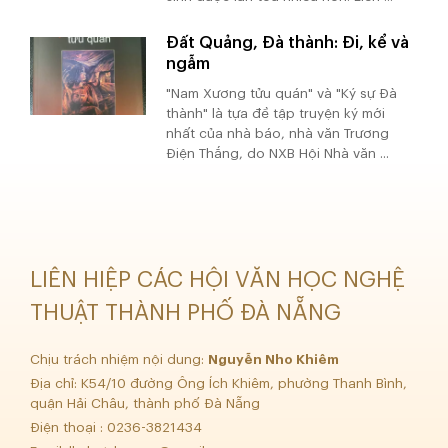
Đất Quảng, Đà thành: Đi, kể và
ngẫm
"Nam Xương tửu quán" và "Ký sự Đà
thành" là tựa đề tập truyện ký mới
nhất của nhà báo, nhà văn Trương
Điện Thắng, do NXB Hội Nhà văn ...
LIÊN HIỆP CÁC HỘI VĂN HỌC NGHỆ
THUẬT THÀNH PHỐ ĐÀ NẴNG
Chịu trách nhiệm nội dung:
Nguyễn Nho Khiêm
Địa chỉ: K54/10 đường Ông Ích Khiêm, phường Thanh Bình,
quận Hải Châu, thành phố Đà Nẵng
Điện thoại : 0236-3821434