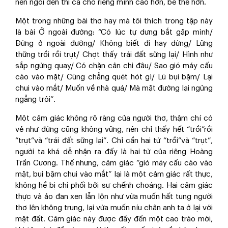
nên ngôi đền thi ca cho riêng mình cao hơn, bề thế hơn.
Một trong những bài thơ hay mà tôi thích trong tập này
là bài Ở ngoài đường: “Có lúc tự dưng bắt gặp mình/
Đứng ở ngoài đường/ Không biết đi hay dừng/ Lững
thững trồi rồi trụt/ Chợt thấy trái đất sững lại/ Hình như
sắp ngừng quay/ Có chặn cản chi đâu/ Sao gió máy cấu
cào vào mặt/ Cũng chẳng quét hót gì/ Lũ bụi bặm/ Lại
chui vào mắt/ Muốn về nhà quá/ Mà mặt đường lại ngủng
ngẳng trôi”.
Một cảm giác không rõ ràng của người thơ, thậm chí có
vẻ như đứng cũng không vững, nên chỉ thấy hết “trồi”rồi
“trụt”và “trái đất sững lại”. Chỉ cần hai từ “trồi”và “trụt”,
người ta khá dễ nhận ra đấy là hai từ của riêng Hoàng
Trần Cương. Thế nhưng, cảm giác “gió máy cấu cào vào
mặt, bụi bặm chui vào mắt” lại là một cảm giác rất thực,
không hề bị chi phối bởi sự chếnh choáng. Hai cảm giác
thực và ảo đan xen lẫn lộn như vừa muốn hất tung người
thơ lên không trung, lại vừa muốn níu chân anh ta ở lại với
mặt đất. Cảm giác này được đẩy đến một cao trào mới,