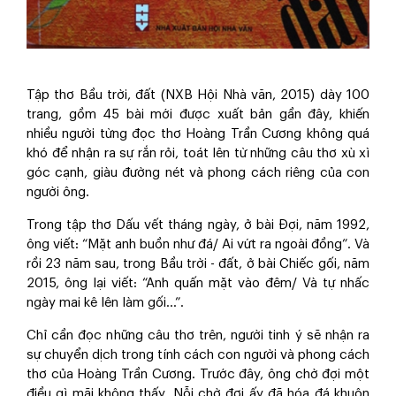
Tập thơ Bầu trời, đất (NXB Hội Nhà văn, 2015) dày 100
trang, gồm 45 bài mới được xuất bản gần đây, khiến
nhiều người từng đọc thơ Hoàng Trần Cương không quá
khó để nhận ra sự rắn rỏi, toát lên từ những câu thơ xù xì
góc cạnh, giàu đường nét và phong cách riêng của con
người ông.
Trong tập thơ Dấu vết tháng ngày, ở bài Đợi, năm 1992,
ông viết: “Mặt anh buồn như đá/ Ai vứt ra ngoài đồng”. Và
rồi 23 năm sau, trong Bầu trời - đất, ở bài Chiếc gối, năm
2015, ông lại viết: “Anh quấn mặt vào đêm/ Và tự nhấc
ngày mai kê lên làm gối...”.
Chỉ cần đọc những câu thơ trên, người tinh ý sẽ nhận ra
sự chuyển dịch trong tính cách con người và phong cách
thơ của Hoàng Trần Cương. Trước đây, ông chờ đợi một
điều gì mãi không thấy. Nỗi chờ đợi ấy đã hóa đá khuôn