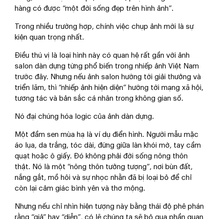
hàng có được “một đời sống đẹp trên hình ảnh”.
Trong nhiều trường hợp, chính việc chụp ảnh mới là sự
kiện quan trọng nhất.
Điều thú vị là loại hình này có quan hệ rất gần với ảnh
salon dàn dựng từng phổ biến trong nhiếp ảnh Việt Nam
trước đây. Nhưng nếu ảnh salon hướng tới giải thưởng và
triển lãm, thì “nhiếp ảnh hiện diện” hướng tới mạng xã hội,
tương tác và bản sắc cá nhân trong không gian số.
Nó đại chúng hóa logic của ảnh dàn dựng.
Một đầm sen mùa hạ là ví dụ điển hình. Người mẫu mặc
áo lụa, da trắng, tóc dài, đứng giữa làn khói mờ, tay cầm
quạt hoặc ô giấy. Đó không phải đời sống nông thôn
thật. Nó là một “nông thôn tưởng tượng”, nơi bùn đất,
nắng gắt, mồ hôi và sự nhọc nhằn đã bị loại bỏ để chỉ
còn lại cảm giác bình yên và thơ mộng.
Nhưng nếu chỉ nhìn hiện tượng này bằng thái độ phê phán
rằng “giả” hay “diễn”, có lẽ chúng ta sẽ bỏ qua phần quan