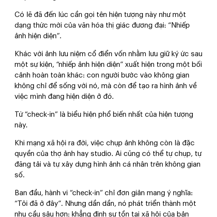
Có lẽ đã đến lúc cần gọi tên hiện tượng này như một
dạng thức mới của văn hóa thị giác đương đại: “Nhiếp
ảnh hiện diện”.
Khác với ảnh lưu niệm cổ điển vốn nhằm lưu giữ ký ức sau
một sự kiện, “nhiếp ảnh hiện diện” xuất hiện trong một bối
cảnh hoàn toàn khác: con người bước vào không gian
không chỉ để sống với nó, mà còn để tạo ra hình ảnh về
việc mình đang hiện diện ở đó.
Từ “check-in” là biểu hiện phổ biến nhất của hiện tượng
này.
Khi mạng xã hội ra đời, việc chụp ảnh không còn là đặc
quyền của thợ ảnh hay studio. Ai cũng có thể tự chụp, tự
đăng tải và tự xây dựng hình ảnh cá nhân trên không gian
số.
Ban đầu, hành vi “check-in” chỉ đơn giản mang ý nghĩa:
“Tôi đã ở đây”. Nhưng dần dần, nó phát triển thành một
nhu cầu sâu hơn: khẳng định sự tồn tại xã hội của bản