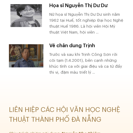
Họa sĩ Nguyễn Thị Dư Dư
Nữ họa sĩ Nguyễn Thị Dư Dư sinh năm
1962 tại Huế, tốt nghiệp Đại học Nghệ
thuật Huế 1986. Là hội viên Hội Mỹ
thuật Việt Nam, hội viên ...
Vẽ chân dung Trịnh
Trước và sau khi Trịnh Công Sơn rời
cõi tạm (1.4.2001), bên cạnh những
khúc tình ca với giai điệu và ca từ đầy
thi vị, đậm màu triết lý ...
LIÊN HIỆP CÁC HỘI VĂN HỌC NGHỆ
THUẬT THÀNH PHỐ ĐÀ NẴNG