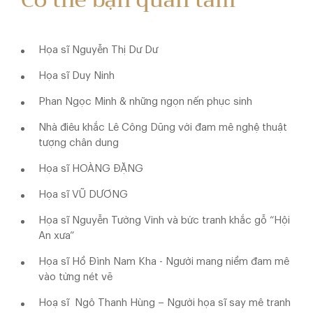
Có thể bạn quan tâm
Họa sĩ Nguyễn Thị Dư Dư
Họa sĩ Duy Ninh
Phan Ngọc Minh & những ngọn nến phục sinh
Nhà điêu khắc Lê Công Dũng với đam mê nghệ thuật
tượng chân dung
Họa sĩ HOÀNG ĐẶNG
Họa sĩ VŨ DƯƠNG
Họa sĩ Nguyễn Tường Vinh và bức tranh khắc gỗ “Hội
An xưa”
Họa sĩ Hồ Đình Nam Kha - Người mang niềm đam mê
vào từng nét vẽ
Hoạ sĩ Ngô Thanh Hùng – Người họa sĩ say mê tranh