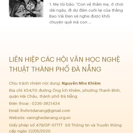
1. Mẹ tôi bảo: “Con về thăm mẹ, ở chơi
dài ngày, đi dự đám cưới lại của thằng
Bao Vải Đen sẽ nghe được khối
chuyện quê mà con ...
LIÊN HIỆP CÁC HỘI VĂN HỌC NGHỆ
THUẬT THÀNH PHỐ ĐÀ NẴNG
Chịu trách nhiệm nội dung:
Nguyễn Nho Khiêm
Địa chỉ: K54/10 đường Ông Ích Khiêm, phường Thanh Bình,
quận Hải Châu, thành phố Đà Nẵng
Điện thoại : 0236-3821434
Email:
lhvhntdanang@gmail.com
Website: vannghedanang.org.vn
Giấy phép số 479/GP-STTTT Sở Thông tin và Truyền thông
cấp ngày 22/05/2020