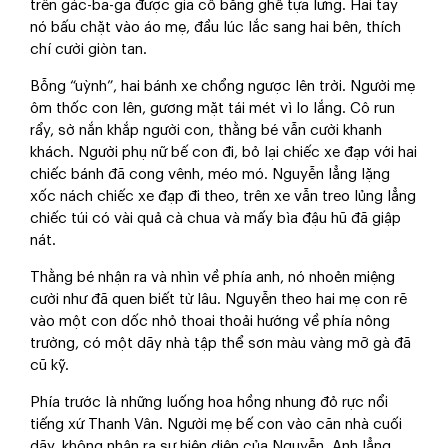
trên gác-ba-ga được gia cố bằng ghế tựa lưng. Hai tay
nó bấu chặt vào áo mẹ, đầu lúc lắc sang hai bên, thích
chí cười giòn tan.
Bỗng “uỳnh”, hai bánh xe chổng ngược lên trời. Người mẹ
ôm thốc con lên, gương mặt tái mét vì lo lắng. Cô run
rẩy, sờ nắn khắp người con, thằng bé vẫn cười khanh
khách. Người phụ nữ bế con đi, bỏ lại chiếc xe đạp với hai
chiếc bánh đã cong vênh, méo mó. Nguyễn lẳng lặng
xốc nách chiếc xe đạp đi theo, trên xe vẫn treo lủng lẳng
chiếc túi có vài quả cà chua và mấy bìa đậu hũ đã giập
nát.
Thằng bé nhận ra và nhìn về phía anh, nó nhoẻn miệng
cười như đã quen biết từ lâu. Nguyễn theo hai mẹ con rẽ
vào một con dốc nhỏ thoai thoải hướng về phía nông
trường, có một dãy nhà tập thể sơn màu vàng mỡ gà đã
cũ kỹ.
Phía trước là những luống hoa hồng nhung đỏ rực nổi
tiếng xứ Thanh Vân. Người mẹ bế con vào căn nhà cuối
dãy, không nhận ra sự hiện diện của Nguyễn. Anh lẳng