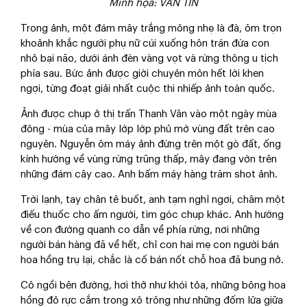
Minh họa: VĂN TIN
Trong ảnh, một đám mây trắng mỏng nhẹ là đà, ôm trọn
khoảnh khắc người phụ nữ cúi xuống hôn trán đứa con
nhỏ bại não, dưới ánh đèn vàng vọt và rừng thông u tịch
phía sau. Bức ảnh được giới chuyên môn hết lời khen
ngợi, từng đoạt giải nhất cuộc thi nhiếp ảnh toàn quốc.
Ảnh được chụp ở thị trấn Thanh Vân vào một ngày mùa
đông - mùa của mây lớp lớp phủ mờ vùng đất trên cao
nguyên. Nguyễn ôm máy ảnh đứng trên một gò đất, ống
kính hướng về vùng rừng trũng thấp, mây đang vờn trên
những đám cây cao. Anh bấm máy hàng trăm shot ảnh.
Trời lạnh, tay chân tê buốt, anh tạm nghỉ ngơi, châm một
điếu thuốc cho ấm người, tìm góc chụp khác. Anh hướng
về con đường quanh co dẫn về phía rừng, nơi những
người bán hàng đã về hết, chỉ con hai mẹ con người bán
hoa hồng trụ lại, chắc là cố bán nốt chỗ hoa đã bung nở.
Cô ngồi bên đường, hơi thở như khói tỏa, những bông hoa
hồng đỏ rực cắm trong xô trông như những đốm lửa giữa