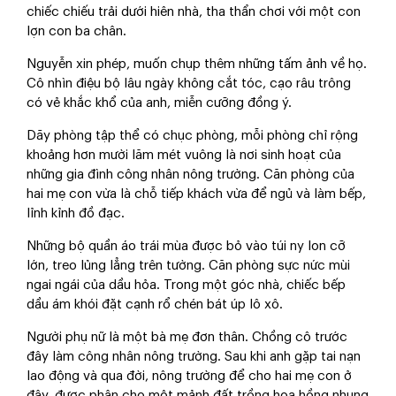
chiếc chiếu trải dưới hiên nhà, tha thẩn chơi với một con
lợn con ba chân.
Nguyễn xin phép, muốn chụp thêm những tấm ảnh về họ.
Cô nhìn điệu bộ lâu ngày không cắt tóc, cạo râu trông
có vẻ khắc khổ của anh, miễn cưỡng đồng ý.
Dãy phòng tập thể có chục phòng, mỗi phòng chỉ rộng
khoảng hơn mười lăm mét vuông là nơi sinh hoạt của
những gia đình công nhân nông trường. Căn phòng của
hai mẹ con vừa là chỗ tiếp khách vừa để ngủ và làm bếp,
lỉnh kỉnh đồ đạc.
Những bộ quần áo trái mùa được bỏ vào túi ny lon cỡ
lớn, treo lủng lẳng trên tường. Căn phòng sực nức mùi
ngai ngái của dầu hỏa. Trong một góc nhà, chiếc bếp
dầu ám khói đặt cạnh rổ chén bát úp lô xô.
Người phụ nữ là một bà mẹ đơn thân. Chồng cô trước
đây làm công nhân nông trường. Sau khi anh gặp tai nạn
lao động và qua đời, nông trường để cho hai mẹ con ở
đây, được phân cho một mảnh đất trồng hoa hồng nhung