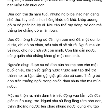
bán kiếm tiền nuôi con.
Đứa con trai đã năm tuổi, nhưng nó bị bại não nên dáng
nhỏ thó, tay chân như những khúc củi khô, khớp xương
gồ ra có phần hơi kỳ dị. Khu tập thể tuy đông trẻ con mà
thằng bé chẳng có ai làm bạn.
Dạo đó, nông trường có đàn lợn con mới đẻ, một con bị
dị tật, chỉ có ba chân, nếu bán đi sẽ rất rẻ. Người mẹ xin
về nuôi, cho nó chơi với con mình. Con lợn gần người,
cũng quấn chủ chẳng khác gì một con chó.
Nguyễn chụp được sự cô đơn của hai mẹ con vào một
buổi chiều, khi chiếc giếng nước trước sân tập thể trở
thành nơi tụ tập, tắm gội giặt giũ của cả xóm. Thằng bé
con trần truồng ngồi trong chiếc thau nhựa chờ mẹ múc
nước.
Mặt nó thộn ra, nhìn đám trẻ hiếu động vừa tắm vừa đùa
giỡn nước tung tóe. Người phụ nữ lẳng lặng tắm cho con,
thỉnh thoảng ngước lên chào những người cùng khu tập