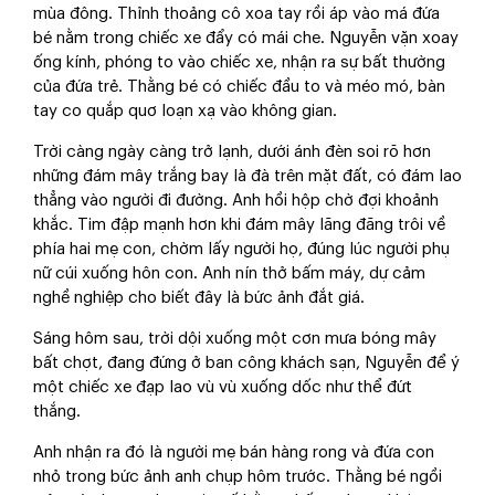
mùa đông. Thỉnh thoảng cô xoa tay rồi áp vào má đứa
bé nằm trong chiếc xe đẩy có mái che. Nguyễn vặn xoay
ống kính, phóng to vào chiếc xe, nhận ra sự bất thường
của đứa trẻ. Thằng bé có chiếc đầu to và méo mó, bàn
tay co quắp quơ loạn xạ vào không gian.
Trời càng ngày càng trở lạnh, dưới ánh đèn soi rõ hơn
những đám mây trắng bay là đà trên mặt đất, có đám lao
thẳng vào người đi đường. Anh hồi hộp chờ đợi khoảnh
khắc. Tim đập mạnh hơn khi đám mây lãng đãng trôi về
phía hai mẹ con, chờm lấy người họ, đúng lúc người phụ
nữ cúi xuống hôn con. Anh nín thở bấm máy, dự cảm
nghề nghiệp cho biết đây là bức ảnh đắt giá.
Sáng hôm sau, trời dội xuống một cơn mưa bóng mây
bất chợt, đang đứng ở ban công khách sạn, Nguyễn để ý
một chiếc xe đạp lao vù vù xuống dốc như thể đứt
thắng.
Anh nhận ra đó là người mẹ bán hàng rong và đứa con
nhỏ trong bức ảnh anh chụp hôm trước. Thằng bé ngồi