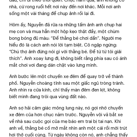
đâu, chỉ đi theo thói quen. Chục năm qua, anh không có
nhà, cứ rong ruổi hết nơi này đến nơi khác. Mỗi nơi anh
sống một vài tháng để chụp ảnh rồi lại đi.
Hôm ấy, Nguyễn đã rửa ra những tấm ảnh anh chụp hai
mẹ con và mua hẳn một hộp kẹo thật đầy, một chùm
bong bóng đủ màu: “Để thằng bé chơi dần”. Người mẹ
hiểu đó là cách anh nói lời tạm biệt. Cô ngập ngừng:
“Chú thợ ảnh đừng nói gì với thằng bé. Để từ từ tôi giải
thích”. Anh xoay lưng đi, không biết rằng phía sau có ánh
mắt chơi vơi đang dán chặt vào lưng mình.
Anh bước lên một chuyến xe đêm để quay trở về thành
phố. Nguyễn choàng tỉnh sau một giấc ngủ tròng trành.
Anh nhìn ra cửa kính, chỉ thấy màn đêm đen kịt, không
biết mình đang trôi qua vùng đất nào.
Anh sợ hãi cảm giác mông lung này, nó gợi nhớ chuyến
xe đêm của hơn chục năm trước. Nguyễn vội vã bắt xe
về nhà sau cuộc gọi của mẹ báo em trai bị tai nạn. Khi
anh về, thằng bé cố mở mắt nhìn anh một cái rồi mới trút
hơi thở cuối cùng. Từ ngày không còn nó, anh chẳng thấy