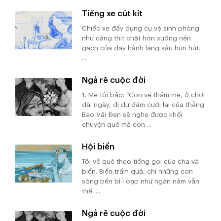
Tiếng xe cút kít
Chiếc xe đẩy dụng cụ vệ sinh phòng
như càng thít chặt hơn xuống nền
gạch của dãy hành lang sâu hun hút.
...
Ngả rẽ cuộc đời
1. Mẹ tôi bảo: “Con về thăm mẹ, ở chơi
dài ngày, đi dự đám cưới lại của thằng
Bao Vải Đen sẽ nghe được khối
chuyện quê mà con ...
Hội biển
Tôi về quê theo tiếng gọi của cha và
biển. Biển trầm quá, chỉ những con
sóng bền bỉ ì oạp như ngàn năm vẫn
thế. ...
Ngả rẽ cuộc đời