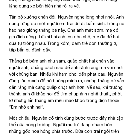
lặng dựng xe bên hiên nhà rồi ra về.
Tản bộ xuống chân đồi, Nguyễn nghe lòng nhoi nhói. Anh
cũng từng có một người em trai dị tật bẩm sinh, trông nó
hao hao giống thằng bé này. Cha anh mất sớm, mẹ có
gia đình riêng. Từ khi hai anh em còn nhỏ, mẹ đã để hai
đứa tự trông nhau. Trong xóm, đám trẻ con thường tụ
tập bắn bi, đánh cầy.
Thằng bé bám anh như sam, quắp chặt hai chân vào
người anh, chẳng cách nào để anh rảnh rang mà vui chơi
với chúng bạn. Nhiều khi ham chơi đến phát cáu, Nguyễn
đứng lắc mạnh để nó buông mình ra, nhưng thằng bé vẫn
cắn răng mà càng quắp chặt anh hơn. Về sau, khi trưởng
thành, anh đi khắp nơi để tìm chụp ảnh nghệ thuật, phớt
lờ những lần thằng em mếu máo khóc trong điện thoại:
“Em nhớ anh hai”.
Một chiều, Nguyễn cố tình dừng bước trước dãy nhà tập
thể của nông trường. Người mẹ trẻ đang chăm bón
những gốc hoa hồng phía trước. Đứa con trai ngồi trên