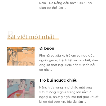
Nam - Đà Nẵng đầu năm 1997. Thời
gian có thể làm ...
Bài viết mới nhất
Đi buôn
Phụ nữ sợ xấu xí, trẻ em sợ ngu dốt,
người già sợ bệnh tật và cái chết, đàn
ông sợ thất bại. Kiếm tiền từ bốn nỗi
sợ này ...
Tro bụi ngược chiều
Nắng trưa vàng như chảo mật ong
tưới xuống. Nghĩa trang lớn nằm ở
ngoại ô, những ngôi mộ nơi góc khuất
bị cỏ dại bọc kín, bia đá lấm ...