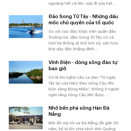
ngoặng hết cả lên, vừa đi vừa hát ...
Đảo Song Tử Tây - Những dấu
mốc chủ quyền của tổ quốc
So với các đảo khác trên quần đảo
Trường Sa, đảo Song Tử Tây có cả
một hệ thống di tích lịch sử, văn hóa
khá dày đặc khẳng định ...
Vĩnh Điện - dòng sông đào tự
bao giờ
Có lẽ khi nghe câu ca dao "Từ ngày
Tây lại cửa Hàn/ Đào sông Câu Nhí
bòn vàng Bồng Miêu", không ít người
nghĩ rằng sông Câu Nhí được ...
Nhớ bến phà sông Hàn Đà
Nẵng
Mới đó mà tôi xa Đà Nẵng đã gần 30
năm, kể từ khi chia tách tỉnh Quảng