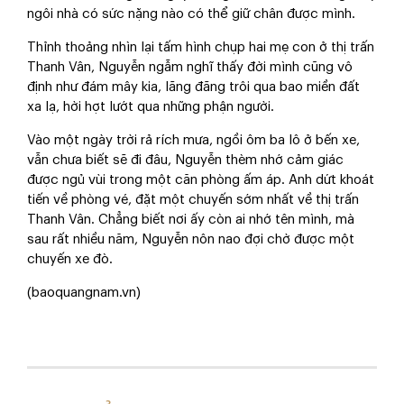
ngôi nhà có sức nặng nào có thể giữ chân được mình.
Thỉnh thoảng nhìn lại tấm hình chụp hai mẹ con ở thị trấn
Thanh Vân, Nguyễn ngẫm nghĩ thấy đời mình cũng vô
định như đám mây kia, lãng đãng trôi qua bao miền đất
xa lạ, hời hợt lướt qua những phận người.
Vào một ngày trời rả rích mưa, ngồi ôm ba lô ở bến xe,
vẫn chưa biết sẽ đi đâu, Nguyễn thèm nhớ cảm giác
được ngủ vùi trong một căn phòng ấm áp. Anh dứt khoát
tiến về phòng vé, đặt một chuyến sớm nhất về thị trấn
Thanh Vân. Chẳng biết nơi ấy còn ai nhớ tên mình, mà
sau rất nhiều năm, Nguyễn nôn nao đợi chờ được một
chuyến xe đò.
(baoquangnam.vn)