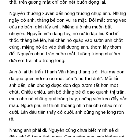
thể, trên gương mặt chỉ còn nét buồn đọng lại.
Nguyễn thường xuyên đến nông trường chụp ảnh. Những
ngày có anh, thằng bé con vui ra mặt. Đôi mắt trong veo
của nó bám dính lấy anh. Miệng ú ớ như muốn bắt
chuyện. Nguyễn vừa dang tay, nó cười đáp lại. Khi bế
thốc thằng bé lên, hai chân nó quắp vào sườn anh chặt
cứng, miệng nó áp vào thái dương anh, thơm lấy thơm
để. Nguyễn chực trào nước mắt, tưởng tượng như ôm
đứa em trai nhỏ trong lòng.
Anh ở lại thị trấn Thanh Vân hàng tháng trời. Hai mẹ con
đã quá quen với sự có mặt của “chú thợ ảnh”. Mỗi lần
anh đến, căn phòng được dọn dẹp tươm tất hơn một
chút. Chiều chiều, anh bế thằng bé đi dạo quanh thị trấn,
mua cho nó những quả bóng bay, những viên kẹo đầy sắc
màu. Người phụ nữ thỉnh thoảng nhìn hai chú cháu mỉm
cười. Lần đầu tiên thấy cô cười, anh cũng nghe lòng rộn
rã.
Nhưng anh phải đi. Nguyễn cũng chưa biết mình sẽ đi