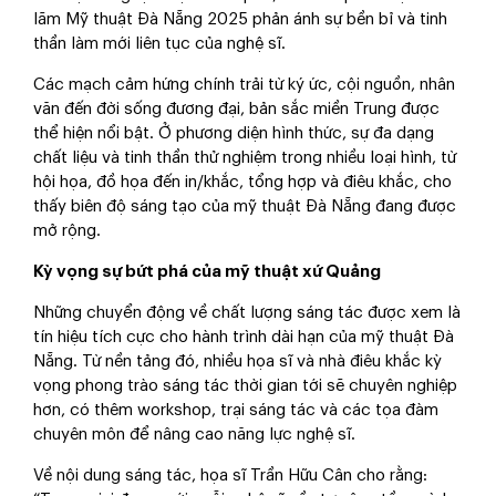
lãm Mỹ thuật Đà Nẵng 2025 phản ánh sự bền bỉ và tinh
thần làm mới liên tục của nghệ sĩ.
Các mạch cảm hứng chính trải từ ký ức, cội nguồn, nhân
văn đến đời sống đương đại, bản sắc miền Trung được
thể hiện nổi bật. Ở phương diện hình thức, sự đa dạng
chất liệu và tinh thần thử nghiệm trong nhiều loại hình, từ
hội họa, đồ họa đến in/khắc, tổng hợp và điêu khắc, cho
thấy biên độ sáng tạo của mỹ thuật Đà Nẵng đang được
mở rộng.
Kỳ vọng sự bứt phá của mỹ thuật xứ Quảng
Những chuyển động về chất lượng sáng tác được xem là
tín hiệu tích cực cho hành trình dài hạn của mỹ thuật Đà
Nẵng. Từ nền tảng đó, nhiều họa sĩ và nhà điêu khắc kỳ
vọng phong trào sáng tác thời gian tới sẽ chuyên nghiệp
hơn, có thêm workshop, trại sáng tác và các tọa đàm
chuyên môn để nâng cao năng lực nghệ sĩ.
Về nội dung sáng tác, họa sĩ Trần Hữu Cân cho rằng: