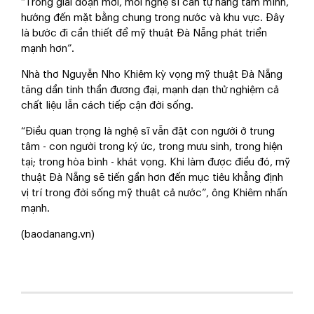
“Trong giai đoạn mới, mỗi nghệ sĩ cần tự nâng tầm mình,
hướng đến mặt bằng chung trong nước và khu vực. Đây
là bước đi cần thiết để mỹ thuật Đà Nẵng phát triển
mạnh hơn”.
Nhà thơ Nguyễn Nho Khiêm kỳ vọng mỹ thuật Đà Nẵng
tăng dần tinh thần đương đại, mạnh dạn thử nghiệm cả
chất liệu lẫn cách tiếp cận đời sống.
“Điều quan trọng là nghệ sĩ vẫn đặt con người ở trung
tâm - con người trong ký ức, trong mưu sinh, trong hiện
tại; trong hòa bình - khát vọng. Khi làm được điều đó, mỹ
thuật Đà Nẵng sẽ tiến gần hơn đến mục tiêu khẳng định
vị trí trong đời sống mỹ thuật cả nước”, ông Khiêm nhấn
mạnh.
(baodanang.vn)