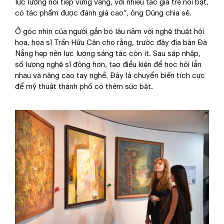
lực lượng nối tiếp vững vàng, với nhiều tác giả trẻ nổi bật,
có tác phẩm được đánh giá cao”, ông Dũng chia sẻ.
Ở góc nhìn của người gắn bó lâu năm với nghệ thuật hội
họa, họa sĩ Trần Hữu Cân cho rằng, trước đây địa bàn Đà
Nẵng hẹp nên lực lượng sáng tác còn ít. Sau sáp nhập,
số lượng nghệ sĩ đông hơn, tạo điều kiện để học hỏi lẫn
nhau và nâng cao tay nghề. Đây là chuyển biến tích cực
để mỹ thuật thành phố có thêm sức bật.