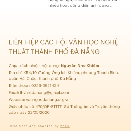
nhiều hoạt động điện ảnh đáng ...
LIÊN HIỆP CÁC HỘI VĂN HỌC NGHỆ
THUẬT THÀNH PHỐ ĐÀ NẴNG
Chịu trách nhiệm nội dung:
Nguyễn Nho Khiêm
Địa chỉ: K54/10 đường Ông Ích Khiêm, phường Thanh Bình,
quận Hải Châu, thành phố Đà Nẵng
Điện thoại : 0236-3821434
Email:
lhvhntdanang@gmail.com
Website: vannghedanang.org.vn
Giấy phép số 479/GP-STTTT Sở Thông tin và Truyền thông
cấp ngày 22/05/2020
Developed and powered by
VARA