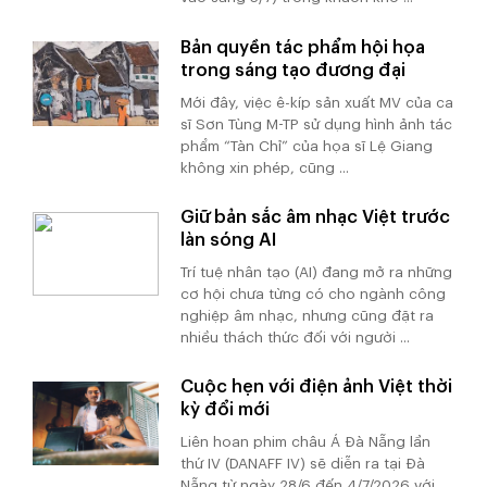
Bản quyền tác phẩm hội họa
trong sáng tạo đương đại
Mới đây, việc ê-kíp sản xuất MV của ca
sĩ Sơn Tùng M-TP sử dụng hình ảnh tác
phẩm “Tàn Chỉ” của họa sĩ Lệ Giang
không xin phép, cũng ...
Giữ bản sắc âm nhạc Việt trước
làn sóng AI
Trí tuệ nhân tạo (AI) đang mở ra những
cơ hội chưa từng có cho ngành công
nghiệp âm nhạc, nhưng cũng đặt ra
nhiều thách thức đối với người ...
Cuộc hẹn với điện ảnh Việt thời
kỳ đổi mới
Liên hoan phim châu Á Đà Nẵng lần
thứ IV (DANAFF IV) sẽ diễn ra tại Đà
Nẵng từ ngày 28/6 đến 4/7/2026 với