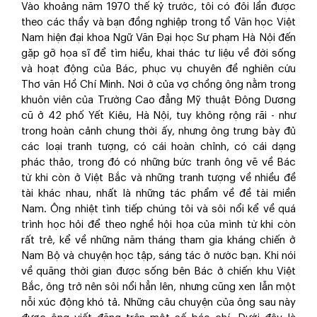
Vào khoảng năm 1970 thế kỷ trước, tôi có đôi lần được
theo các thầy và bạn đồng nghiệp trong tổ Văn học Việt
Nam hiện đại khoa Ngữ Văn Đại học Sư phạm Hà Nội đến
gặp gỡ họa sĩ để tìm hiểu, khai thác tư liệu về đời sống
và hoạt động của Bác, phục vụ chuyên đề nghiên cứu
Thơ văn Hồ Chí Minh. Nơi ở của vợ chồng ông nằm trong
khuôn viên của Trường Cao đẳng Mỹ thuật Đông Dương
cũ ở 42 phố Yết Kiêu, Hà Nội, tuy không rộng rãi - như
trong hoàn cảnh chung thời ấy, nhưng ông trưng bày đủ
các loại tranh tượng, có cái hoàn chỉnh, có cái dạng
phác thảo, trong đó có những bức tranh ông vẽ về Bác
từ khi còn ở Việt Bắc và những tranh tượng về nhiều đề
tài khác nhau, nhất là những tác phẩm về đề tài miền
Nam. Ông nhiệt tình tiếp chúng tôi và sôi nổi kể về quá
trình học hỏi để theo nghề hội họa của mình từ khi còn
rất trẻ, kể về những năm tháng tham gia kháng chiến ở
Nam Bộ và chuyện học tập, sáng tác ở nước bạn. Khi nói
về quãng thời gian được sống bên Bác ở chiến khu Việt
Bắc, ông trở nên sôi nổi hẳn lên, nhưng cũng xen lẫn một
nỗi xúc động khó tả. Những câu chuyện của ông sau này