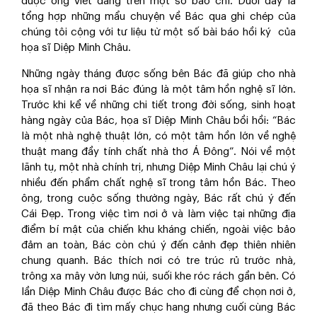
được ông viết đăng trên một số báo chí. Dưới đây là
tổng hợp những mẩu chuyện về Bác qua ghi chép của
chúng tôi cộng với tư liệu từ một số bài báo hồi ký ‎ của
họa sĩ Diệp Minh Châu.
Những ngày tháng được sống bên Bác đã giúp cho nhà
họa sĩ nhận ra nơi Bác đúng là một tâm hồn nghệ sĩ lớn.
Trước khi kể về những chi tiết trong đời sống, sinh hoạt
hàng ngày của Bác, họa sĩ Diệp Minh Châu bồi hồi: “Bác
là một nhà nghệ thuật lớn, có một tâm hồn lớn về nghệ
thuật mang đầy tính chất nhà thơ Á Đông”. Nói về một
lãnh tụ, một nhà chính trị, nhưng Diệp Minh Châu lại chú ý
nhiều đến phẩm chất nghệ sĩ trong tâm hồn Bác. Theo
ông, trong cuộc sống thường ngày, Bác rất chú ý đến
Cái Đẹp. Trong việc tìm nơi ở và làm việc tại những địa
điểm bí mật của chiến khu kháng chiến, ngoài việc bảo
đảm an toàn, Bác còn chú ý đến cảnh đẹp thiên nhiên
chung quanh. Bác thích nơi có tre trúc rủ trước nhà,
trông xa mây vờn lưng núi, suối khe róc rách gần bên. Có
lần Diệp Minh Châu được Bác cho đi cùng để chọn nơi ở,
đã theo Bác đi tìm mấy chục hang nhưng cuối cùng Bác