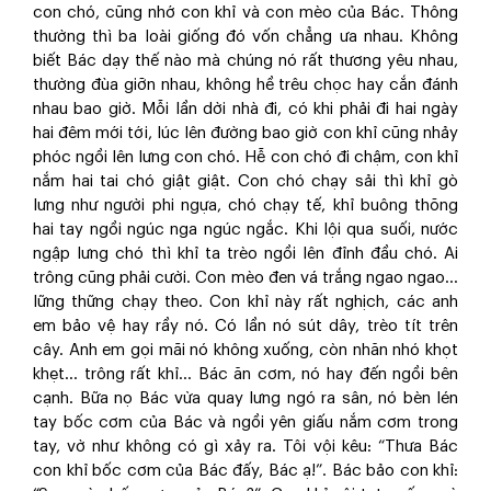
con chó, cũng nhớ con khỉ và con mèo của Bác. Thông
thường thì ba loài giống đó vốn chẳng ưa nhau. Không
biết Bác dạy thế nào mà chúng nó rất thương yêu nhau,
thường đùa giỡn nhau, không hề trêu chọc hay cắn đánh
nhau bao giờ. Mỗi lần dời nhà đi, có khi phải đi hai ngày
hai đêm mới tới, lúc lên đường bao giờ con khỉ cũng nhảy
phóc ngồi lên lưng con chó. Hễ con chó đi chậm, con khỉ
nắm hai tai chó giật giật. Con chó chạy sải thì khỉ gò
lưng như người phi ngựa, chó chạy tế, khỉ buông thõng
hai tay ngồi ngúc nga ngúc ngắc. Khi lội qua suối, nước
ngập lưng chó thì khỉ ta trèo ngồi lên đỉnh đầu chó. Ai
trông cũng phải cười. Con mèo đen vá trắng ngao ngao...
lững thững chạy theo. Con khỉ này rất nghịch, các anh
em bảo vệ hay rầy nó. Có lần nó sút dây, trèo tít trên
cây. Anh em gọi mãi nó không xuống, còn nhăn nhó khọt
khẹt... trông rất khỉ... Bác ăn cơm, nó hay đến ngồi bên
cạnh. Bữa nọ Bác vừa quay lưng ngó ra sân, nó bèn lén
tay bốc cơm của Bác và ngồi yên giấu nắm cơm trong
tay, vờ như không có gì xảy ra. Tôi vội kêu: “Thưa Bác
con khỉ bốc cơm của Bác đấy, Bác ạ!”. Bác bảo con khỉ: