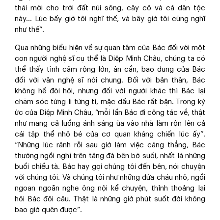
thái mới cho trời đất núi sông, cây cỏ và cả dân tộc
này... Lúc bấy giờ tôi nghĩ thế, và bây giờ tôi cũng nghĩ
như thế”.
Qua những biểu hiện về sự quan tâm của Bác đối với một
con người nghệ sĩ cụ thể là Diệp Minh Châu, chúng ta có
thể thấy tình cảm rộng lớn, ân cần, bao dung của Bác
đối với văn nghệ sĩ nói chung. Đối với bản thân, Bác
không hề đòi hỏi, nhưng đối với người khác thì Bác lại
chăm sóc từng li từng tí, mặc dầu Bác rất bận. Trong ký
ức của Diệp Minh Châu, “mỗi lần Bác đi công tác về, thật
như mang cả luồng ánh sáng ùa vào nhà làm rộn lên cả
cái tập thể nhỏ bé của cơ quan kháng chiến lúc ấy”.
“Những lúc rảnh rỗi sau giờ làm việc căng thẳng, Bác
thường ngồi nghỉ trên tảng đá bên bờ suối, nhất là những
buổi chiều tà. Bác hay gọi chúng tôi đến bên, nói chuyện
với chúng tôi. Và chúng tôi như những đứa cháu nhỏ, ngồi
ngoan ngoãn nghe ông nội kể chuyện, thỉnh thoảng lại
hỏi Bác đôi câu. Thật là những giờ phút suốt đời không
bao giờ quên được”.