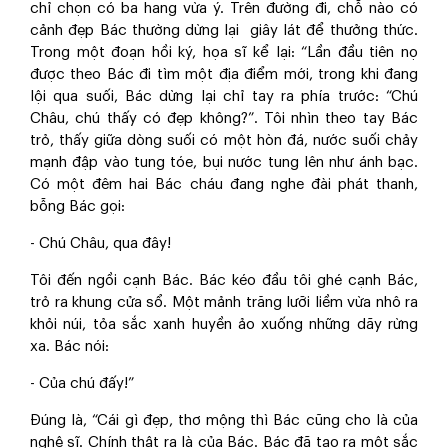
chỉ chọn có ba hang vừa ý. Trên đường đi, chỗ nào có
cảnh đẹp Bác thường dừng lại giây lát để thưởng thức.
Trong một đoạn hồi ký, họa sĩ kể lại: “Lần đầu tiên nọ
được theo Bác đi tìm một địa điểm mới, trong khi đang
lội qua suối, Bác dừng lại chỉ tay ra phía trước: “Chú
Châu, chú thấy có đẹp không?”. Tôi nhìn theo tay Bác
trỏ, thấy giữa dòng suối có một hòn đá, nước suối chảy
mạnh đập vào tung tóe, bụi nước tung lên như ánh bạc.
Có một đêm hai Bác cháu đang nghe đài phát thanh,
bỗng Bác gọi:
- Chú Châu, qua đây!
Tôi đến ngồi cạnh Bác. Bác kéo đầu tôi ghé cạnh Bác,
trỏ ra khung cửa sổ. Một mảnh trăng lưỡi liềm vừa nhô ra
khỏi núi, tỏa sắc xanh huyền ảo xuống những dãy rừng
xa. Bác nói:
- Của chú đấy!”
Đúng là, “Cái gì đẹp, thơ mộng thì Bác cũng cho là của
nghệ sĩ. Chính thật ra là của Bác. Bác đã tạo ra một sắc