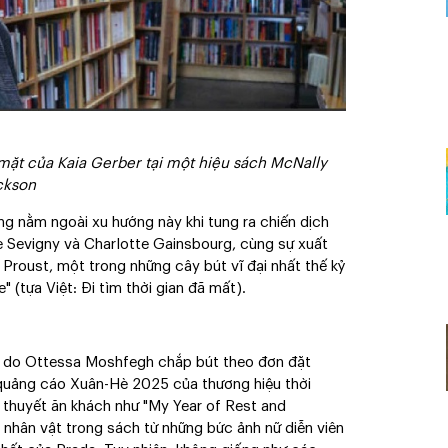
mặt của Kaia Gerber tại một hiệu sách McNally
ckson
g nằm ngoài xu hướng này khi tung ra chiến dịch
e Sevigny và Charlotte Gainsbourg, cùng sự xuất
 Proust, một trong những cây bút vĩ đại nhất thế kỷ
" (tựa Việt: Đi tìm thời gian đã mất).
ng do Ottessa Moshfegh chắp bút theo đơn đặt
 quảng cáo Xuân-Hè 2025 của thương hiệu thời
u thuyết ăn khách như "My Year of Rest and
 nhân vật trong sách từ những bức ảnh nữ diễn viên