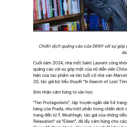
Chiến dịch quảng cáo của DKNY với sự góp 
Ja
Cuối năm 2024, nhà mốt Saint Laurent cũng khôn
quảng cáo với sự góp mặt của nữ diễn viên Chlo
hiện của tác phẩm và tên tuổi cố nhà văn Marcel
20, tác giả bộ tiểu thuyết "In Search of Lost Time
Đón nhận cảm hứng từ văn học
"Ten Protagonists", tập truyện ngắn dài 54 tra
hàng của Prada, như một phần trong chiến dịch
trang đến từ Ý. Moshfegh, tác giả của những tiể
Relaxation" và "Eileen", đã lấy cảm hứng cho các