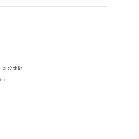
lại tử thần
ương