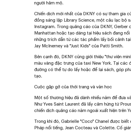
người hâm mộ.
Chiến dịch mới nhất của DKNY có sự tham gia của
đồng sáng lập Library Science, một câu lạc bộ s
Instagram. Trong quảng cáo của DKNY, Gerber c
Manhattan hoặc tạo dáng tại hiệu sách đang nổi
những trích dẫn từ các tác phẩm lấy bối cảnh tại
Jay McInerney và "Just Kids" của Patti Smith.
Bên cạnh đó, DKNY cũng giới thiệu "thư viện min
màu vàng đặc trưng của taxi New York. Tại các 
đường có thể tự do lấy hoặc để lại sách, góp ph
tạo.
Cuộc gặp gỡ của thời trang và văn học
Một số thương hiệu đã dành nhiều năm để đưa văn
Như Yves Saint Laurent đã lấy cảm hứng từ Proust
chiến dịch quảng cáo năm ngoái xuất hiện trên 
Trong khi đó, Gabrielle "Coco" Chanel được biết 
Pháp nổi tiếng, Jean Cocteau và Colette. Cố giá