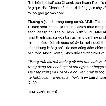
"linh hồn thứ hai" của Chanel, còn thành lập hiệu
ông qua đời, Chanel đã mua lại không gian này v
"cuộc gặp gỡ văn học".
Thương hiệu thời trang công sở nữ, MMLaFleur, c
12 năm hoạt động. Họ thường xuyên thực hiện ph
sách lên tạp chí The M Dash. Năm 2020, MMLaFl
rộng thành các sự kiện tại cửa hàng dành riêng c
mình, chúng tôi hình dung cô ấy là một người th
sách nhưng không phải lúc nào cũng đắm chìm tr
bận rộn", Maria Costa, Giám đốc thương hiệu và
"Trong thời đại mà mọi người liên tục vuốt và 
trang đang tìm cách tạo ra những câu chuyện sâu
việc tập trung vào cách kể chuyện chất lượng v
xu hướng lan truyền nhất thời".
Trey Laird
, Giá
DKNY
(phunuvietnam.vn)