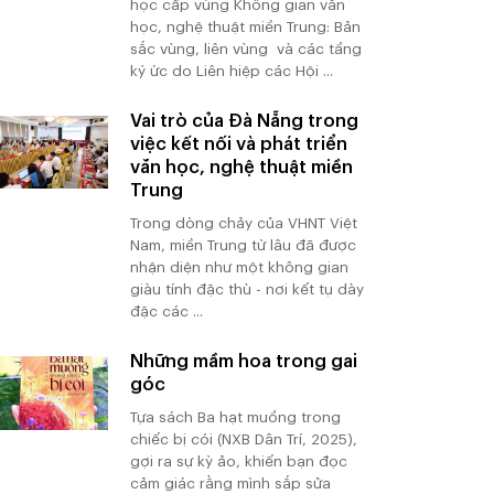
học cấp vùng Không gian văn
học, nghệ thuật miền Trung: Bản
sắc vùng, liên vùng và các tầng
ký ức do Liên hiệp các Hội ...
Vai trò của Đà Nẵng trong
việc kết nối và phát triển
văn học, nghệ thuật miền
Trung
Trong dòng chảy của VHNT Việt
Nam, miền Trung từ lâu đã được
nhận diện như một không gian
giàu tính đặc thù - nơi kết tụ dày
đặc các ...
Những mầm hoa trong gai
góc
Tựa sách Ba hạt muồng trong
chiếc bị cói (NXB Dân Trí, 2025),
gợi ra sự kỳ ảo, khiến bạn đọc
cảm giác rằng mình sắp sửa