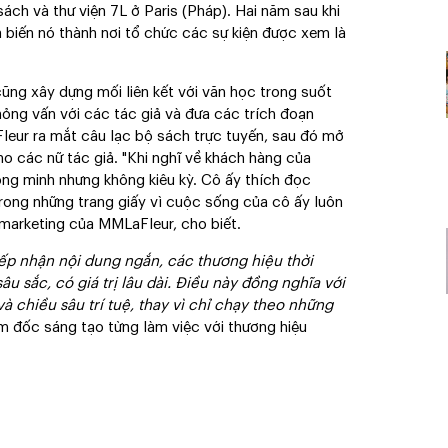
 sách và thư viện 7L ở Paris (Pháp). Hai năm sau khi
à biến nó thành nơi tổ chức các sự kiện được xem là
ũng xây dựng mối liên kết với văn học trong suốt
ỏng vấn với các tác giả và đưa các trích đoạn
eur ra mắt câu lạc bộ sách trực tuyến, sau đó mở
ho các nữ tác giả. "Khi nghĩ về khách hàng của
ông minh nhưng không kiêu kỳ. Cô ấy thích đọc
ong những trang giấy vì cuộc sống của cô ấy luôn
 marketing của MMLaFleur, cho biết.
tiếp nhận nội dung ngắn, các thương hiệu thời
 sắc, có giá trị lâu dài. Điều này đồng nghĩa với
à chiều sâu trí tuệ, thay vì chỉ chạy theo những
m đốc sáng tạo từng làm việc với thương hiệu