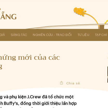
GIẢ
SÁNG TÁC
NGHIÊN CỨU - TRAO ĐỔI
TƯ LIỆU
TẠP CH
Các kỳ Đại hội Liên hiệp Hội
hứng mới của các
g
Chia sẻ
ng và phụ kiện J.Crew đã tổ chức một
 Buffy's, đồng thời giới thiệu lần hợp