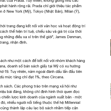
nhất của Prada. Tuy nhiên, không giống như các
hát hành rộng rãi. Prada chỉ giới thiệu tác phẩm
n ở New York (Mỹ), Tokyo (Nhật Bản), Milan (Ý),
hời trang đang kết nối với văn học và hoạt động trí
ách thể hiện trí tuệ, chiều sâu và giá trị của thời
ong những điều xa xỉ trên thế giới", James Denman,
trang, nhận định.
sách như một cách để kết nối với nhóm khách hàng
cana, doanh số bán sách giấy tại Mỹ có xu hướng
d-19. Tuy nhiên, năm ngoái đánh dấu lần đầu tiên
, dù mức tăng chỉ đạt 1%, theo Circana.
hích sách. Các phong trào trên mạng xã hội như
ệu bài đăng, không chỉ định hình thói quen đọc
n chiến lược kinh doanh của ngành xuất bản - một
đó, nhiều người nổi tiếng thuộc thế hệ Millennial
 cũng thành lập câu lạc bộ sách nhằm tiếp cận