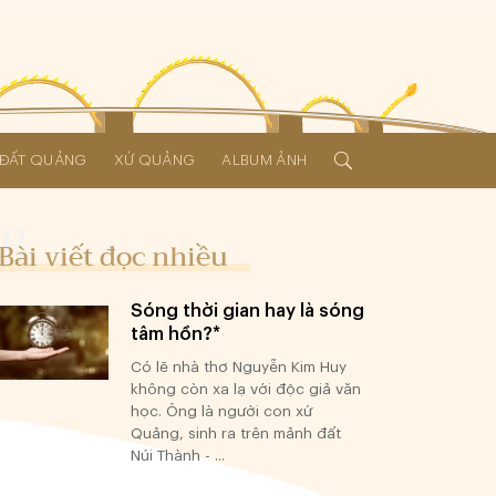
Í ĐẤT QUẢNG
XỨ QUẢNG
ALBUM ẢNH
Bài viết đọc nhiều
Sóng thời gian hay là sóng
tâm hồn?*
Có lẽ nhà thơ Nguyễn Kim Huy
không còn xa lạ với độc giả văn
học. Ông là người con xứ
Quảng, sinh ra trên mảnh đất
Núi Thành - ...