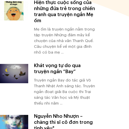
Hiện thực cuộc sống của
những đứa trẻ trong chiến
tranh qua truyện ngắn Mẹ
ốm
Mẹ ốm là truyện ngắn nằm trong
tập truyện Những đám mây kể
chuyện của nhà văn Thanh Quế.
Câu chuyện kể về một gia đình
nhỏ có ba mẹ ...
Khát vọng tự do qua
truyện ngắn “Bay”
Truyện ngắn Bay do tác giả Võ
Thanh Nhật Anh sáng tác. Truyện
ngắn đoạt giải Ba cuộc thi Trại
sáng tác Văn học và Mỹ thuật
thiếu nhi năm ...
Nguyễn Nho Nhượn –
chàng thi sĩ cô đơn trong
tình yêu*