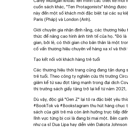
Carey Mulligan khoác lên mình các thiết kế mới 
cuốn sách khác, "Ten Protagonists" không được p
này đến một số khách mời đặc biệt tại các sự kiệ
Paris (Pháp) và London (Anh).
Giới chuyên gia nhận định rằng, các thương hiệu t
thức để nâng cao hình ảnh tinh tế của họ. "Đó là c
gian, bởi lẽ, có thời gian cho bản thân là một tr
cố vấn thương hiệu chuyên về hàng xa xỉ và thời 
Tạo kết nối với khách hàng trẻ tuổi
Các thương hiệu thời trang cũng đang tận dụng 
trẻ tuổi. Theo công ty nghiên cứu thị trường Cir
giảm kể từ sau đợt tăng mạnh trong đại dịch Covi
thị trường sách giấy tăng trở lại kể từ năm 2021
Dù vậy, độc giả "Gen Z" lại tỏ ra đặc biệt yêu t
#BookTok và #Bookstagram thu hút hàng chục tri
sách của giới trẻ mà còn ảnh hưởng trực tiếp đế
lĩnh vực từng bị coi là đang bị mai một. Bên cạnh 
như ca sĩ Dua Lipa hay diễn viên Dakota Johnson