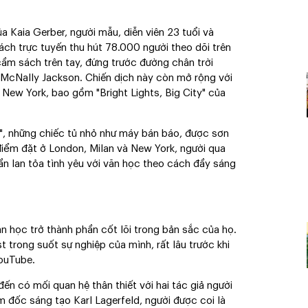
 Kaia Gerber, người mẫu, diễn viên 23 tuổi và
ách trực tuyến thu hút 78.000 người theo dõi trên
ầm sách trên tay, đứng trước đường chân trời
 McNally Jackson. Chiến dịch này còn mở rộng với
 New York, bao gồm "Bright Lights, Big City" của
i", những chiếc tủ nhỏ như máy bán báo, được sơn
điểm đặt ở London, Milan và New York, người qua
ần lan tỏa tình yêu với văn học theo cách đầy sáng
 học trở thành phần cốt lõi trong bản sắc của họ.
 trong suốt sự nghiệp của mình, rất lâu trước khi
YouTube.
đến có mối quan hệ thân thiết với hai tác giả người
m đốc sáng tạo Karl Lagerfeld, người được coi là