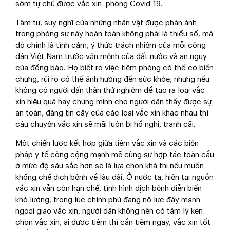
sớm tự chủ được vắc xin phòng Covid-19.
Tâm tư, suy nghĩ của những nhân vật được phản ánh
trong phóng sự này hoàn toàn không phải là thiểu số, mà
đó chính là tình cảm, ý thức trách nhiệm của mỗi công
dân Việt Nam trước vận mệnh của đất nước và an nguy
của đồng bào. Họ biết rõ việc tiêm phòng có thể có biến
chứng, rủi ro có thể ảnh hưởng đến sức khỏe, nhưng nếu
không có người dấn thân thử nghiệm để tạo ra loại vắc
xin hiệu quả hay chứng minh cho người dân thấy được sự
an toàn, đáng tin cậy của các loại vắc xin khác nhau thì
câu chuyện vắc xin sẽ mãi luôn bị hồ nghi, tranh cãi.
Một chiến lược kết hợp giữa tiêm vắc xin và các biện
pháp y tế công cộng mạnh mẽ cùng sự hợp tác toàn cầu
ở mức độ sâu sắc hơn sẽ là lựa chọn khả thi nếu muốn
khống chế dịch bệnh về lâu dài. Ở nước ta, hiện tại nguồn
vắc xin vẫn còn hạn chế, tình hình dịch bệnh diễn biến
khó lường, trong lúc chính phủ đang nỗ lực đẩy mạnh
ngoại giao vắc xin, người dân không nên có tâm lý kén
chọn vắc xin, ai được tiêm thì cần tiêm ngay, vắc xin tốt