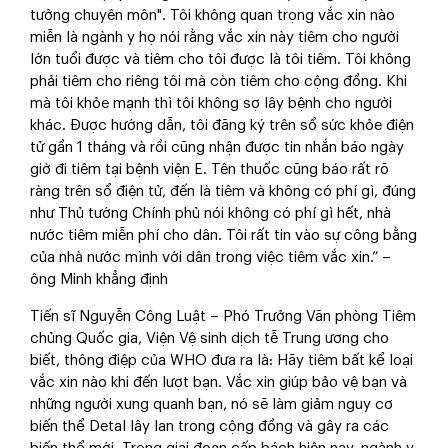
tưởng chuyên môn". Tôi không quan trọng vắc xin nào
miễn là ngành y họ nói rằng vắc xin này tiêm cho người
lớn tuổi được và tiêm cho tôi được là tôi tiêm. Tôi không
phải tiêm cho riêng tôi mà còn tiêm cho cộng đồng. Khi
mà tôi khỏe mạnh thì tôi không sợ lây bệnh cho người
khác. Được hướng dẫn, tôi đăng ký trên sổ sức khỏe điện
tử gần 1 tháng và rồi cũng nhận được tin nhắn báo ngày
giờ đi tiêm tại bệnh viện E. Tên thuốc cũng báo rất rõ
ràng trên sổ điện tử, đến là tiêm và không có phí gì, đúng
như Thủ tướng Chính phủ nói không có phí gì hết, nhà
nước tiêm miễn phí cho dân. Tôi rất tin vào sự công bằng
của nhà nước mình với dân trong việc tiêm vắc xin.” –
ông Minh khẳng định
Tiến sĩ Nguyễn Công Luật – Phó Trưởng Văn phòng Tiêm
chủng Quốc gia, Viện Vệ sinh dịch tễ Trung ương cho
biết, thông điệp của WHO đưa ra là: Hãy tiêm bất kể loại
vắc xin nào khi đến lượt bạn. Vắc xin giúp bảo vệ bạn và
những người xung quanh bạn, nó sẽ làm giảm nguy cơ
biến thể Detal lây lan trong cộng đồng và gây ra các