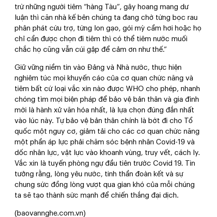
trừ những người tiêm “hàng Tàu”, gây hoang mang dư
luận thì căn nhà kế bên chúng ta đang chờ từng bọc rau
phân phát cứu trợ, từng lon gạo, gói mỳ cầm hơi hoặc họ
chỉ cần được chọn đi tiêm thì có thể tiêm nước muối
chắc họ cũng vẫn cúi gập để cảm ơn như thế.”
Giữ vững niềm tin vào Đảng và Nhà nước, thực hiện
nghiêm túc mọi khuyến cáo của cơ quan chức năng và
tiêm bất cứ loại vắc xin nào được WHO cho phép, nhanh
chóng tìm mọi biện pháp để bảo vệ bản thân và gia đình
mới là hành xử văn hóa nhất, là lựa chọn đúng đắn nhất
vào lúc này. Tự bảo vệ bản thân chính là bớt đi cho Tổ
quốc một nguy cơ, giảm tải cho các cơ quan chức năng
một phần áp lực phải chăm sóc bệnh nhân Covid-19 và
dốc nhân lực, vật lực vào khoanh vùng, truy vết, cách ly.
Vắc xin là tuyến phòng ngự đầu tiên trước Covid 19. Tin
tưởng rằng, lòng yêu nước, tinh thần đoàn kết và sự
chung sức đồng lòng vượt qua gian khó của mỗi chúng
ta sẽ tạo thành sức mạnh để chiến thắng đại dịch.
(baovannghe.com.vn)