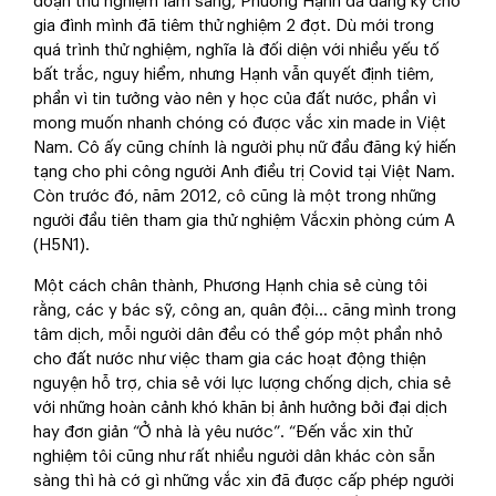
đoạn thử nghiệm lâm sàng, Phương Hạnh đã đăng ký cho
gia đình mình đã tiêm thử nghiệm 2 đợt. Dù mới trong
quá trình thử nghiệm, nghĩa là đối diện với nhiều yếu tố
bất trắc, nguy hiểm, nhưng Hạnh vẫn quyết định tiêm,
phần vì tin tưởng vào nên y học của đất nước, phần vì
mong muốn nhanh chóng có được vắc xin made in Việt
Nam. Cô ấy cũng chính là người phụ nữ đầu đăng ký hiến
tạng cho phi công người Anh điều trị Covid tại Việt Nam.
Còn trước đó, năm 2012, cô cũng là một trong những
người đầu tiên tham gia thử nghiệm Vắcxin phòng cúm A
(H5N1).
Một cách chân thành, Phương Hạnh chia sẻ cùng tôi
rằng, các y bác sỹ, công an, quân đội… căng mình trong
tâm dịch, mỗi người dân đều có thể góp một phần nhỏ
cho đất nước như việc tham gia các hoạt động thiện
nguyện hỗ trợ, chia sẻ với lực lượng chống dịch, chia sẻ
với những hoàn cảnh khó khăn bị ảnh hưởng bởi đại dịch
hay đơn giản “Ở nhà là yêu nước”. “Đến vắc xin thử
nghiệm tôi cũng như rất nhiều người dân khác còn sẵn
sàng thì hà cớ gì những vắc xin đã được cấp phép người