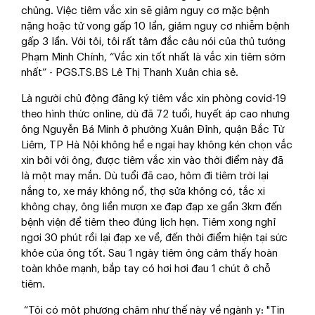
chủng. Việc tiêm vắc xin sẽ giảm nguy cơ mặc bệnh
nặng hoặc tử vong gấp 10 lần, giảm nguy cơ nhiễm bệnh
gấp 3 lần. Với tôi, tôi rất tâm đắc câu nói của thủ tướng
Phạm Minh Chính, “Vắc xin tốt nhất là vắc xin tiêm sớm
nhất” - PGS.TS.BS Lê Thị Thanh Xuân chia sẻ.
Là người chủ động đăng ký tiêm vắc xin phòng covid-19
theo hình thức online, dù đã 72 tuổi, huyết áp cao nhưng
ông Nguyễn Bá Minh ở phường Xuân Đỉnh, quận Bắc Từ
Liêm, TP Hà Nội không hề e ngại hay không kén chọn vắc
xin bởi với ông, được tiêm vắc xin vào thời điểm này đã
là một may mắn. Dù tuổi đã cao, hôm đi tiêm trời lại
nắng to, xe máy không nổ, thợ sửa không có, tắc xi
không chạy, ông liền mượn xe đạp đạp xe gần 3km đến
bệnh viện để tiêm theo đúng lịch hẹn. Tiêm xong nghỉ
ngơi 30 phút rồi lại đạp xe về, đến thời điểm hiện tại sức
khỏe của ông tốt. Sau 1 ngày tiêm ông cảm thấy hoàn
toàn khỏe mạnh, bắp tay có hơi hơi đau 1 chút ở chỗ
tiêm.
“Tôi có một phương châm như thế này về ngành y: "Tin