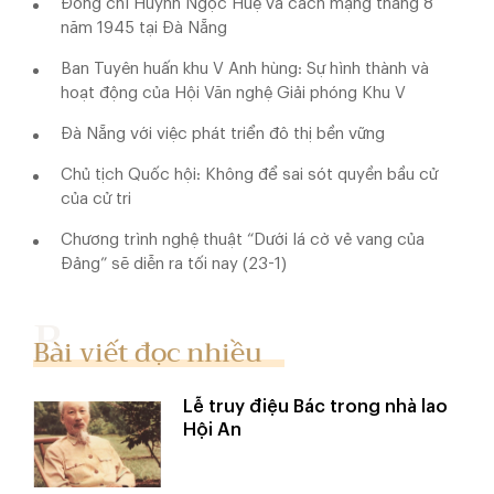
Đồng chí Huỳnh Ngọc Huệ và cách mạng tháng 8
năm 1945 tại Đà Nẵng
Ban Tuyên huấn khu V Anh hùng: Sự hình thành và
hoạt động của Hội Văn nghệ Giải phóng Khu V
Đà Nẵng với việc phát triển đô thị bền vững
Chủ tịch Quốc hội: Không để sai sót quyền bầu cử
của cử tri
Chương trình nghệ thuật “Dưới lá cờ vẻ vang của
Đảng” sẽ diễn ra tối nay (23-1)
Bài viết đọc nhiều
Lễ truy điệu Bác trong nhà lao
Hội An