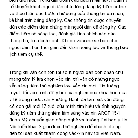
biến thể mới. Trong giai đoạn cấp bách hiện nay, ngành y
tế khuyến khích người dân chủ động đăng ký tiêm online
và thực hiện các bước như cung cấp thông tin cá nhân,
kê khai trên bảng đăng ký. Các thông tin được chuyển
đến các điểm tiêm chủng mà người dân đã đăng ký. Các
điểm tiêm sẽ sàng lọc, đánh giá tính chính xác của
thông tin, lên danh sách. Khi có vaccine sẽ báo cho
người dân, hẹn thời gian đến khám sàng lọc và thông báo
lịch tiêm cụ thể.
Trong khi vẫn còn tồn tại số ít người dân còn chần chừ
mang tâm lý lựa chọn vắc xin, thì vẫn có những người
sẵn sàng tiêm thử nghiệm loại vắc xin mới. Tin tưởng
tuyệt đối vào trình độ y học và nghiên cứu khoa học của
y tế trong nước, chị Phương Hạnh đã tâm sự, vận động
cô con gái mới 17 tuổi của mình tìm hiểu và tình nguyện
đăng ký tiêm thử nghiệm lâm sàng vắc xin ARCT-154
được Mỹ chuyển giao công nghệ và trường Đại học y Hà
Nội triển khai 3 giai đoạn thử nghiệm để nhanh chóng
tiến tới sản xuất thành công vắc-xin này tại Viêt Nam,