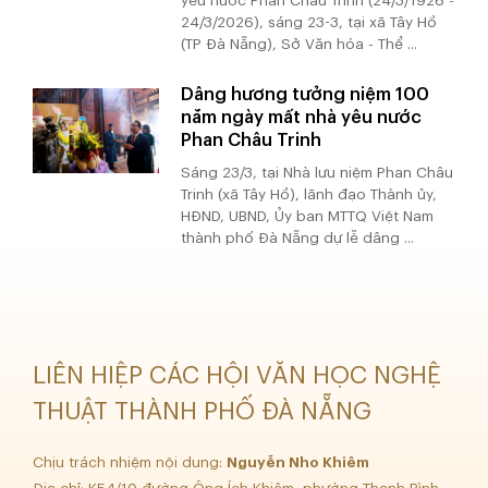
yêu nước Phan Châu Trinh (24/3/1926 -
24/3/2026), sáng 23-3, tại xã Tây Hồ
(TP Đà Nẵng), Sở Văn hóa - Thể ...
Dâng hương tưởng niệm 100
năm ngày mất nhà yêu nước
Phan Châu Trinh
Sáng 23/3, tại Nhà lưu niệm Phan Châu
Trinh (xã Tây Hồ), lãnh đạo Thành ủy,
HĐND, UBND, Ủy ban MTTQ Việt Nam
thành phố Đà Nẵng dự lễ dâng ...
LIÊN HIỆP CÁC HỘI VĂN HỌC NGHỆ
THUẬT THÀNH PHỐ ĐÀ NẴNG
Chịu trách nhiệm nội dung:
Nguyễn Nho Khiêm