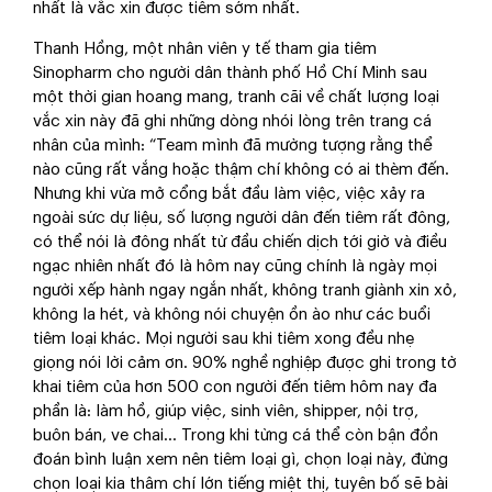
nhất là vắc xin được tiêm sớm nhất.
Thanh Hồng, một nhân viên y tế tham gia tiêm
Sinopharm cho người dân thành phố Hồ Chí Minh sau
một thời gian hoang mang, tranh cãi về chất lượng loại
vắc xin này đã ghi những dòng nhói lòng trên trang cá
nhân của mình: “Team mình đã mường tượng rằng thể
nào cũng rất vắng hoặc thậm chí không có ai thèm đến.
Nhưng khi vừa mở cổng bắt đầu làm việc, việc xảy ra
ngoài sức dự liệu, số lượng người dân đến tiêm rất đông,
có thể nói là đông nhất từ đầu chiến dịch tới giờ và điều
ngạc nhiên nhất đó là hôm nay cũng chính là ngày mọi
người xếp hành ngay ngắn nhất, không tranh giành xin xỏ,
không la hét, và không nói chuyện ồn ào như các buổi
tiêm loại khác. Mọi người sau khi tiêm xong đều nhẹ
giọng nói lời cảm ơn. 90% nghề nghiệp được ghi trong tờ
khai tiêm của hơn 500 con người đến tiêm hôm nay đa
phần là: làm hồ, giúp việc, sinh viên, shipper, nội trợ,
buôn bán, ve chai… Trong khi từng cá thể còn bận đồn
đoán bình luận xem nên tiêm loại gì, chọn loại này, đừng
chọn loại kia thâm chí lớn tiếng miệt thị, tuyên bố sẽ bài