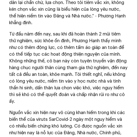
dân lại chần chừ, lựa chọn. Theo tôi tiêm vắc xin, không
kén chọn vắc xin cũng là biểu hiện của lòng yêu nước,
thể hiện niềm tin vào Đảng và Nhà nước.” - Phương Hạnh
khẳng định.
Từ đầu năm đến nay, sau khi đã hoàn thành 2 mũi tiêm
thử nghiệm, sức khỏe ổn định, Phương Hạnh thấy mình
như có thêm động lực, có thêm tấm áo giáp an toàn để
có thể tiếp tục các hoat động thiện nguyện của mình.
Không những thế, cô bạn này còn tuyên truyền vận động
hàng chục người thân cùng tham gia thử nghiệm, đến nay
tất cả đều an toàn, khỏe mạnh. Tôi thiết nghĩ, nếu không
có lòng yêu nước, niềm tin vào y học nước nhà và tinh
thần hi sinh, dấn thân lựa chọn việc khó, việc nguy hiểm
thì sẽ khó có thể quyết đoán và chấp nhận rủi ro như cô
ấy.
Nguồn vắc xin hiện nay vô cùng khan hiếm trong khi các
biến thể của viruts SarCovid-2 ngày một nguy hiểm và
có nhiều biến chứng khó lường. Có được nguồn vắc xin
như hiện nay là nỗ lực của Đảng, Nhà nước, Chính phủ,