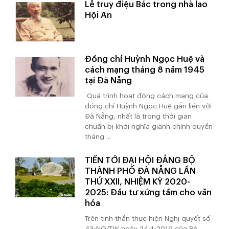
Lễ truy điệu Bác trong nhà lao
Hội An
Đồng chí Huỳnh Ngọc Huệ và
cách mạng tháng 8 năm 1945
tại Đà Nẵng
Quá trình hoạt động cách mạng của
đồng chí Huỳnh Ngọc Huệ gắn liền với
Đà Nẵng, nhất là trong thời gian
chuẩn bị khởi nghĩa giành chính quyền
tháng ...
TIẾN TỚI ĐẠI HỘI ĐẢNG BỘ
THÀNH PHỐ ĐÀ NẴNG LẦN
THỨ XXII, NHIỆM KỲ 2020-
2025: Đầu tư xứng tầm cho văn
hóa
Trên tinh thần thực hiện Nghị quyết số
43-NQ/TW ngày 24-1-2019 của Bộ