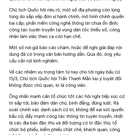
Chủ tịch Quốc hội nêu rõ, một số địa phương còn lúng
túng do sắp xếp đơn vị hành chính, mô hình chính quyền
hai cấp; phần mềm công nghệ thông tin chưa ổn định;
công tác tuyên truyền tại vùng dân tộc thiểu số, công
nhân làm việc theo ca còn hạn chế.
Một số nơi gửi báo cáo chậm, hoặc đề nghị giải đáp nội
dung đã có trong văn bản hướng dẫn. Qua đó, ông yêu
cầu cần rút kinh nghiệm.
Về các nhiệm vụ trọng tâm từ nay cho tới ngày bầu cử
15/3, Chủ tịch Quốc hội Trần Thanh Mẫn lưu ý tuyệt đối
không được chủ quan, lơ là công việc.
Ông nhấn mạnh cần tổ chức tốt các hội nghị tiếp xúc cử
tri sắp tới, bảo đảm dân chủ, bình đẳng, đúng luật. Rà
soát chính xác danh sách cử tri, không để sai sót quyền
bầu cử; đẩy mạnh công tác thông tin tuyên truyền, nhất
là các địa bàn đặc thù và đối tượng cử tri đặc thù; tổ
chức bỏ phiếu, kiểm phiếu chặt chẽ, khách quan; công