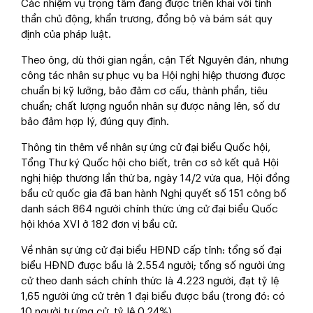
Các nhiệm vụ trọng tâm đang được triển khai với tinh
thần chủ động, khẩn trương, đồng bộ và bám sát quy
định của pháp luật.
Theo ông, dù thời gian ngắn, cận Tết Nguyên đán, nhưng
công tác nhân sự phục vụ ba Hội nghị hiệp thương được
chuẩn bị kỹ lưỡng, bảo đảm cơ cấu, thành phần, tiêu
chuẩn; chất lượng nguồn nhân sự được nâng lên, số dư
bảo đảm hợp lý, đúng quy định.
Thông tin thêm về nhân sự ứng cử đại biểu Quốc hội,
Tổng Thư ký Quốc hội cho biết, trên cơ sở kết quả Hội
nghị hiệp thương lần thứ ba, ngày 14/2 vừa qua, Hội đồng
bầu cử quốc gia đã ban hành Nghị quyết số 151 công bố
danh sách 864 người chính thức ứng cử đại biểu Quốc
hội khóa XVI ở 182 đơn vị bầu cử.
Về nhân sự ứng cử đại biểu HĐND cấp tỉnh: tổng số đại
biểu HĐND được bầu là 2.554 người; tổng số người ứng
cử theo danh sách chính thức là 4.223 người, đạt tỷ lệ
1,65 người ứng cử trên 1 đại biểu được bầu (trong đó: có
10 người tự ứng cử, tỷ lệ 0,24%).