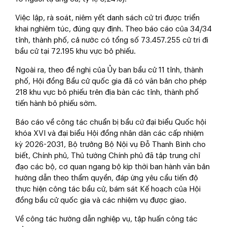
Việc lập, rà soát, niêm yết danh sách cử tri được triển
khai nghiêm túc, đúng quy định. Theo báo cáo của 34/34
tỉnh, thành phố, cả nước có tổng số 73.457.255 cử tri đi
bầu cử tại 72.195 khu vực bỏ phiếu.
Ngoài ra, theo đề nghị của Ủy ban bầu cử 11 tỉnh, thành
phố, Hội đồng Bầu cử quốc gia đã có văn bản cho phép
218 khu vực bỏ phiếu trên địa bàn các tỉnh, thành phố
tiến hành bỏ phiếu sớm.
Báo cáo về công tác chuẩn bị bầu cử đại biểu Quốc hội
khóa XVI và đại biểu Hội đồng nhân dân các cấp nhiệm
kỳ 2026-2031, Bộ trưởng Bộ Nội vụ Đỗ Thanh Bình cho
biết, Chính phủ, Thủ tướng Chính phủ đã tập trung chỉ
đạo các bộ, cơ quan ngang bộ kịp thời ban hành văn bản
hướng dẫn theo thẩm quyền, đáp ứng yêu cầu tiến độ
thực hiện công tác bầu cử, bám sát Kế hoạch của Hội
đồng bầu cử quốc gia và các nhiệm vụ được giao.
Về công tác hướng dẫn nghiệp vụ, tập huấn công tác