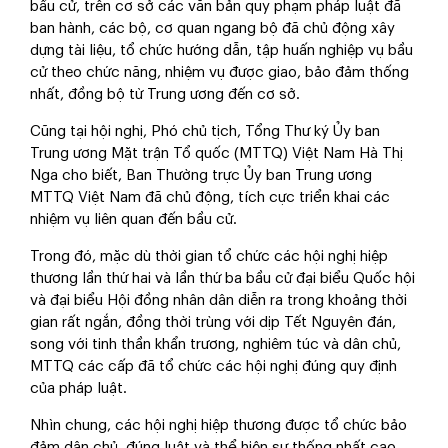
bầu cử, trên cơ sở các văn bản quy phạm pháp luật đã
ban hành, các bộ, cơ quan ngang bộ đã chủ động xây
dựng tài liệu, tổ chức hướng dẫn, tập huấn nghiệp vụ bầu
cử theo chức năng, nhiệm vụ được giao, bảo đảm thống
nhất, đồng bộ từ Trung ương đến cơ sở.
Cũng tại hội nghị, Phó chủ tịch, Tổng Thư ký Ủy ban
Trung ương Mặt trận Tổ quốc (MTTQ) Việt Nam Hà Thị
Nga cho biết, Ban Thường trực Ủy ban Trung ương
MTTQ Việt Nam đã chủ động, tích cực triển khai các
nhiệm vụ liên quan đến bầu cử.
Trong đó, mặc dù thời gian tổ chức các hội nghị hiệp
thương lần thứ hai và lần thứ ba bầu cử đại biểu Quốc hội
và đại biểu Hội đồng nhân dân diễn ra trong khoảng thời
gian rất ngắn, đồng thời trùng với dịp Tết Nguyên đán,
song với tinh thần khẩn trương, nghiêm túc và dân chủ,
MTTQ các cấp đã tổ chức các hội nghị đúng quy định
của pháp luật.
Nhìn chung, các hội nghị hiệp thương được tổ chức bảo
đảm dân chủ, đúng luật và thể hiện sự thống nhất cao