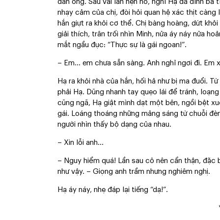
đàn ông. Sau vài lần hẹn hò, nghĩ Hạ đã dính bả 
nhạy cảm của chị, đòi hỏi quan hệ xác thịt càng 
hắn giựt ra khỏi cơ thể. Chị bàng hoàng, dứt khỏi
giải thích, trân trối nhìn Minh, nửa áy náy nửa ho
mắt ngầu đục: “Thực sự là gái ngoan!”.
– Em… em chưa sẵn sàng. Anh nghỉ ngơi đi. Em x
Hạ ra khỏi nhà của hắn, hối hả như bị ma đuổi. T
phải Hạ. Dũng nhanh tay quẹo lái để tránh, loạn
cũng ngã, Hạ giật mình dạt một bên, ngồi bệt x
gái. Loáng thoáng những mảng sáng từ chuỗi đèn 
người nhìn thấy bộ dạng của nhau.
– Xin lỗi anh…
– Nguy hiểm quá! Lần sau cô nên cẩn thận, đặc b
như vậy. – Giọng anh trầm nhưng nghiêm nghị.
Hạ áy náy, nhẹ đáp lại tiếng “dạ!”.