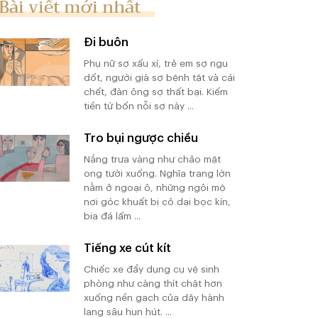
Bài viết mới nhất
Đi buôn
Phụ nữ sợ xấu xí, trẻ em sợ ngu
dốt, người già sợ bệnh tật và cái
chết, đàn ông sợ thất bại. Kiếm
tiền từ bốn nỗi sợ này ...
Tro bụi ngược chiều
Nắng trưa vàng như chảo mật
ong tưới xuống. Nghĩa trang lớn
nằm ở ngoại ô, những ngôi mộ
nơi góc khuất bị cỏ dại bọc kín,
bia đá lấm ...
Tiếng xe cút kít
Chiếc xe đẩy dụng cụ vệ sinh
phòng như càng thít chặt hơn
xuống nền gạch của dãy hành
lang sâu hun hút. ...