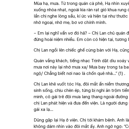
Mùa hạ, mưa. Từ trong quán cà phê, Hạ nhìn xuy
xuống nhòa nhạt, ngoài kia ràn rạt gió khua run
lần chị nghe lòng sầu, kí ức và hiện tại như thướ
nhớ ngoại, nhớ mẹ, bơ vơ chính mình.
– Em lại nghĩ vẩn vơ đó hả? – Chị Lan chủ quán
đừng hoài niệm nhiều. Em còn có hiện tại, tương l
Chị Lan ngồi lên chiếc ghế cùng bàn với Hạ, cũn
Quán vắng khách, tiếng nhạc Trịnh dặt dìu xoáy 
mưa nơi này lại nhớ mưa xa/ Mưa bay trong ta b
ngộ/ Chẳng biết nơi nao là chốn quê nhà…” (1) .
Chị Lan khẽ vuốt tóc Hạ, đôi mắt ẩn niềm thương
sinh sống, chịu chèn ép, từng bị nghi ăn trộm ti
minh, cô gái trẻ đội mưa lang thang ngoài đườn
chị Lan phát hiện và đưa đến viện. Là người dưn
gái xa lạ…
Dũng gặp lại Hạ ở viện. Chị tới khám bệnh. Anh l
không dám nhìn vào đôi mắt ấy. Anh ngờ ngợ: “Có