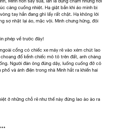
tình, Minh hôn say sưa, lân la đụng chạm những nơi
lúc càng cuồng nhiệt. Hạ giật bắn khi áo mình bị
 vòng tay hắn đang ghì lấy rất chặt. Hạ không lời
ảng sợ nhặt lại áo, mặc vội. Minh chưng hửng, đôi
in phép về trước đây!
ừ ngoài cổng có chiếc xe máy rẽ vào xém chút lao
g choạng đổ kềnh chiếc mô tô trên đất, anh chàng
uống. Người đàn ông đứng dậy, luống cuống đỡ cô
phố và ánh điện trong nhà Minh hắt ra khiến hai
iệt ở những chỗ rẽ như thế này đừng lao ào ào ra
***