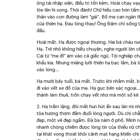
ông tái nhập viện, điều trị tốn kém. Hoài chạy 
lóe lên hi vọng. Thôi đành! Chữ hiếu cao hơn tấ
thân vào con đường làm “gái”. Bố mẹ can ngăn thì
của thiên hạ. Đau lòng thay! Ông Đảm chỉ sống
đầu.
Hoài mất. Hạ được ngoại thương. Hai bà cháu nươ
Hạ. Trẻ nhỏ không hiểu chuyện, nghe người lớn ch
Cái từ “mẹ đĩ” ám vào cả giấc ngủ. Tội nghiệp chá
khẩu kia. Nhưng miệng lưỡi thiên hạ bạc lắm, b
vào lòng…
Hạ mười bảy tuổi, bà mất. Trước khi nhắm mắt, b
đi vào vết xe đổ của mẹ. Hạ gục bên xác ngoại…
thành làm thuê, trốn chạy vết nhơ mà một số kẻ
2. Hạ trầm lặng, đôi mắt hun hút ẩn sau làn mi 
tỏa hương thơm đắm đuối lòng người. Dù chị chẳ
đẹp, một vẻ đẹp ngầm. Đã ba năm ở phố. Minh ng
nhanh chóng chiếm được lòng tin của thiếu nữ ch
tại khát vọng thoát khỏi cảnh mạt hạng khiến chị