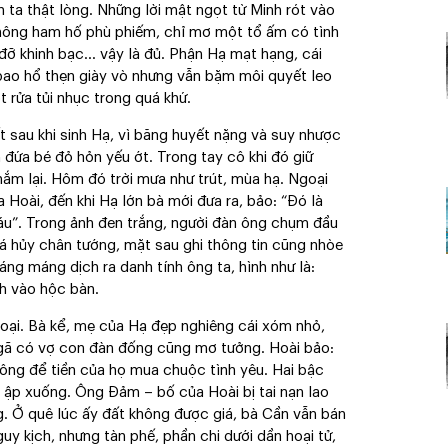
h ta thật lòng. Những lời mật ngọt từ Minh rót vào
ị không ham hố phù phiếm, chỉ mơ một tổ ấm có tình
đỡ khinh bạc… vậy là đủ. Phận Hạ mạt hạng, cái
u bao hổ thẹn giày vò nhưng vẫn bặm môi quyết leo
t rửa tủi nhục trong quá khứ.
ết sau khi sinh Hạ, vì băng huyết nặng và suy nhược
 đứa bé đỏ hỏn yếu ớt. Trong tay cô khi đó giữ
nắm lại. Hôm đó trời mưa như trút, mùa hạ. Ngoại
a Hoài, đến khi Hạ lớn bà mới đưa ra, bảo: “Đó là
áu”. Trong ảnh đen trắng, người đàn ông chụm đầu
á hủy chân tướng, mặt sau ghi thông tin cũng nhòe
áng máng dịch ra danh tính ông ta, hình như là:
h vào hộc bàn.
goại. Bà kể, mẹ của Hạ đẹp nghiêng cái xóm nhỏ,
 gã có vợ con đàn đống cũng mơ tưởng. Hoài bảo:
hông để tiền của họ mua chuộc tình yêu. Hai bậc
 ập xuống. Ông Đảm – bố của Hoài bị tai nạn lao
g. Ở quê lúc ấy đất không được giá, bà Cần vẫn bán
guy kịch, nhưng tàn phế, phần chi dưới dần hoại tử,