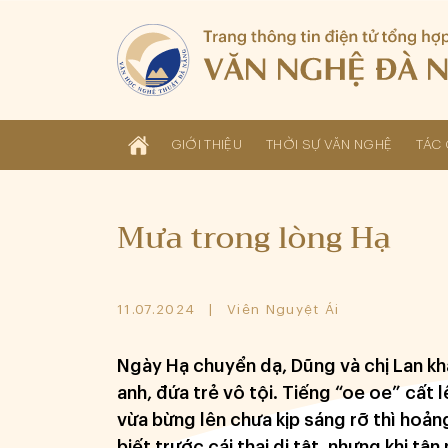
GIỚI THIỆU
THỜI SỰ VĂN NGHỆ
TÁC 
Mưa trong lòng Hạ
11.07.2024
Viên Nguyệt Ái
Ngày Hạ chuyển dạ, Dũng và chị Lan khấ
anh, đứa trẻ vô tội. Tiếng “oe oe” cất
vừa bừng lên chưa kịp sáng rỡ thì hoảng
biết trước cái thai dị tật, nhưng khi tậ