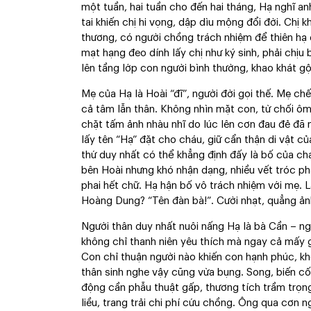
một tuần, hai tuần cho đến hai tháng, Hạ nghĩ an
tai khiến chị hi vọng, dập dìu mộng đổi đời. Ch
thương, có người chồng trách nhiệm để thiên hạ 
mạt hạng đeo dính lấy chị như ký sinh, phải chị
lên tầng lớp con người bình thường, khao khát gộ
Mẹ của Hạ là Hoài “đĩ”, người đời gọi thế. Mẹ ch
cả tâm lẫn thân. Không nhìn mặt con, từ chối ôm
chặt tấm ảnh nhàu nhĩ do lúc lên cơn đau đẻ đã 
lấy tên “Hạ” đặt cho cháu, giữ cẩn thận di vật củ
thứ duy nhất có thể khẳng định đấy là bố của ch
bên Hoài nhưng khó nhận dạng, nhiều vết tróc ph
phai hết chữ. Hạ hận bố vô trách nhiệm với mẹ. L
Hoàng Dung? “Tên đàn bà!”. Cười nhạt, quẳng ản
Người thân duy nhất nuôi nấng Hạ là bà Cần – n
không chỉ thanh niên yêu thích mà ngay cả mấy
Con chỉ thuận người nào khiến con hạnh phúc, k
thân sinh nghe vậy cũng vừa bụng. Song, biến cố
động cần phẫu thuật gấp, thương tích trầm trọn
liều, trang trải chi phí cứu chồng. Ông qua cơn n