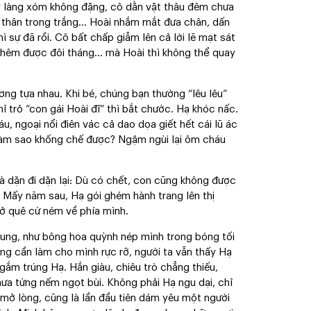
vạy làng xóm không đặng, cô dằn vặt thâu đêm chưa
m thân trong trắng… Hoài nhắm mắt đưa chân, dấn
 sự đã rồi. Cô bất chấp giẫm lên cả lời lẽ mạt sát
 thêm được đôi tháng… mà Hoài thì không thể quay
ng tựa nhau. Khi bé, chúng bạn thường “lêu lêu”
ỉ trỏ “con gái Hoài đĩ” thì bắt chước. Hạ khóc nấc.
u, ngoại nổi điên vác cả dao dọa giết hết cái lũ ác
à làm sao khống chế được? Ngậm ngùi lại ôm cháu
à dặn đi dặn lại: Dù có chết, con cũng không được
 Mấy năm sau, Hạ gói ghém hành trang lên thị
 ở quê cứ ném về phía mình.
nhung, như bông hoa quỳnh nép mình trong bóng tối
ng cần làm cho mình rực rỡ, người ta vẫn thấy Hạ
ắm trúng Hạ. Hắn giàu, chiêu trò chẳng thiếu,
ưa từng nếm ngọt bùi. Không phải Hạ ngu dại, chỉ
 mở lòng, cũng là lần đầu tiên dám yêu một người