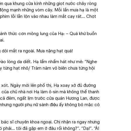
ên qua khung cửa kính những giọt nước chảy ròng
g động mạnh những vòm cây. Mỗi lần mưa hạ là một
c phim lỗi lẫn lộn vào nhau làm mắt cay rát… Chợt
 đánh thức cơn mông lung của Hạ: – Quá khứ buồn
ai.
g dõi mắt ra ngoài. Mưa nặng hạt quá!
vào lòng da diết. Hạ lẩm nhẩm hát như mê: “Nghe
ay từng hạt nhỏ/ Trăm năm vô biên chưa từng hội
 xót. Ngày mới lên phố thị, Hạ xoay xở đủ đường
ền của chủ nhà nơi Hạ làm ô-sin mà không thể thanh
g cả đêm, ngất lịm trước cửa quán Hương Lan, được
g nhưng người phụ nữ sành điệu ấy không bỏ mặc cô
à bác sĩ chuyên khoa ngoại. Chị nhận ra ngay nhưng
 phải… tôi đã gặp em ở đâu rồi không?”. “Dạ!”. “À!