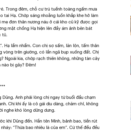
c ré. Trong đêm, chỗ cư trú tuềnh toàng ngấm mưa
ào tai Hạ. Chớp sáng nhoằng luồn khắp khe hở làm
i mẹ đơn thân nương náu ở cái kho cũ kỹ được gọi
gương mặt chồng Hạ hiện lên đầy ám ảnh bên bát
 tủ.
. Hạ lẩm nhẩm. Con chị sợ sấm, lăn lộn, tấm thân
ng vòng trên giường, có lần ngã bụp xuống đất. Chị
g? Ngoài kia, chớp rạch thiên không, những tàn cây
n nào bị gãy? Đêm!
***
g Dũng. Anh phải lòng chị ngay từ buổi đầu chạm
nh. Chị khi ấy là cô gái dịu dàng, chăm chỉ, không
ời nghe khó lòng dửng dưng.
ớc khi Dũng đến. Hắn tên Minh, bảnh bao, tiền rút
 nháy: “Thừa bao nhiêu là của em”. Cứ thế đều đều