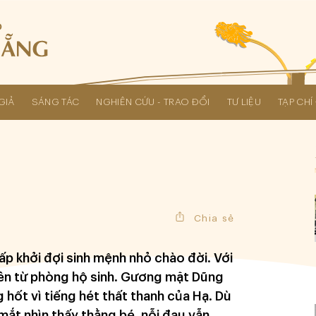
GIẢ
SÁNG TÁC
NGHIÊN CỨU - TRAO ĐỔI
TƯ LIỆU
TẠP CH
Các kỳ Đại hội Liên hiệp Hội
Chia sẻ
p khởi đợi sinh mệnh nhỏ chào đời. Với
 lên từ phòng hộ sinh. Gương mặt Dũng
 hốt vì tiếng hét thất thanh của Hạ. Dù
n mắt nhìn thấy thằng bé, nỗi đau vẫn