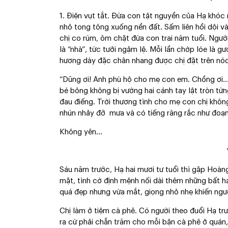
1. Điện vụt tắt. Đứa con tật nguyền của Hạ khó
nhỏ tong tỏng xuống nền đất. Sấm liên hồi dội v
chị co rúm, ôm chặt đứa con trai năm tuổi. Ngườ
là “nhà”, tức tưởi ngậm lệ. Mỗi lần chớp lóe là 
hương dày đặc chân nhang được chị đặt trên nóc
“Dũng ơi! Anh phù hộ cho mẹ con em. Chồng ơi…”
bé bỏng không bị vướng hai cánh tay lật tròn từ
đau điếng. Trời thương tình cho mẹ con chị khôn
nhún nhảy đỡ mưa và có tiếng răng rắc như đoạ
Không yên…
Sáu năm trước, Hạ hai mươi tư tuổi thì gặp Hoàn
mặt, tình cờ định mệnh nối dài thêm những bất hạ
quá đẹp nhưng vừa mắt, giọng nhỏ nhẹ khiến ngư
Chị làm ở tiệm cà phê. Có người theo đuổi Hạ trư
ra cứ phải chẵn trăm cho mỗi bận cà phê ở quán,