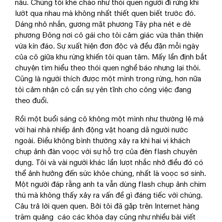
nâu. Chúng tôi khẽ chào như thói quen người đi rừng khi
lướt qua nhau mà không nhất thiết quen biết trước đó.
Dáng nhỏ nhắn, gương mặt phương Tây pha nét e dè
phương Đông nơi cô gái cho tôi cảm giác vừa thân thiện
vừa kín đáo. Sự xuất hiện đơn độc và đều đặn mỗi ngày
của cô giữa khu rừng khiến tôi quan tâm. Mấy lần định bắt
chuyện tìm hiểu theo thói quen nghề báo nhưng lại thôi.
Cũng là người thích được một mình trong rừng, hơn nữa
tôi cảm nhận cô cần sự yên tĩnh cho công việc đang
theo đuổi.
Rồi một buổi sáng cô không một mình như thường lệ mà
với hai nhà nhiếp ảnh động vật hoang dã người nước
ngoài. Điều không bình thường xảy ra khi hai vị khách
chụp ảnh đàn voọc với sự hỗ trợ của đèn flash chuyên
dụng. Tôi và vài người khác lần lượt nhắc nhở điều đó có
thể ảnh hưởng đến sức khỏe chúng, nhất là voọc sơ sinh.
Một người đáp rằng anh ta vẫn dùng flash chụp ảnh chim
thú mà không thấy xảy ra vấn đề gì đáng tiếc với chúng.
Câu trả lời quen quen. Bởi tôi đã gặp trên Internet hàng
trăm quảng cáo các khóa dạy cũng như nhiều bài viết