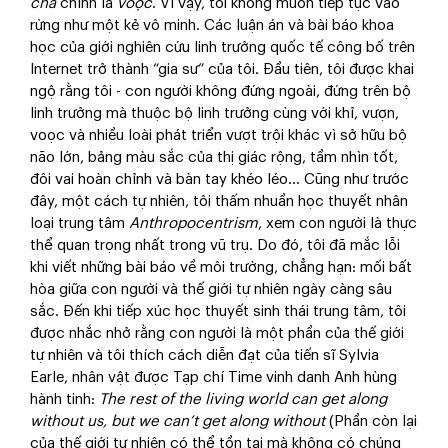
chà
chính là
voọc
. Vì vậy, tôi không muốn tiếp tục vào
rừng như một kẻ vô minh. Các luận án và bài báo khoa
học của giới nghiên cứu linh trưởng quốc tế công bố trên
Internet trở thành “gia sư” của tôi. Đầu tiên, tôi được khai
ngộ rằng tôi - con người không đứng ngoài, đứng trên bộ
linh trưởng mà thuộc bộ linh trưởng cùng với khỉ, vượn,
voọc và nhiều loài phát triển vượt trội khác vì sở hữu bộ
não lớn, bảng màu sắc của thị giác rộng, tầm nhìn tốt,
đôi vai hoàn chỉnh và bàn tay khéo léo… Cũng như trước
đây, một cách tự nhiên, tôi thấm nhuần học thuyết nhân
loại trung tâm
Anthropocentrism
, xem con người là thực
thể quan trọng nhất trong vũ trụ. Do đó, tôi đã mắc lỗi
khi viết những bài báo về môi trường, chẳng hạn: mối bất
hòa giữa con người và thế giới tự nhiên ngày càng sâu
sắc. Đến khi tiếp xúc học thuyết sinh thái trung tâm, tôi
được nhắc nhở rằng con người là một phần của thế giới
tự nhiên và tôi thích cách diễn đạt của tiến sĩ Sylvia
Earle, nhân vật được Tạp chí Time vinh danh Anh hùng
hành tinh:
The rest of the living world can get along
without us, but we can’t get along without
(Phần còn lại
của thế giới tự nhiên có thể tồn tại mà không có chúng