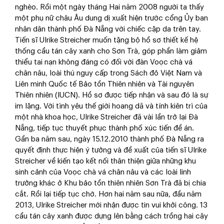
nghèo. Rồi một ngày tháng Hai năm 2008 người ta thấy
một phụ nữ châu Âu dung dị xuất hiện trước cổng Ủy ban
nhân dân thành phố Đà Nẵng với chiếc cặp da trên tay.
Tiến sĩ Ulrike Streicher muốn tặng bộ hồ sơ thiết kế hệ
thống cầu tán cây xanh cho Sơn Trà, góp phần làm giảm
thiểu tai nạn không đáng có đối với đàn Voọc chà vá
chân nâu, loài thú nguy cấp trong Sách đỏ Việt Nam và
Liên minh Quốc tế Bảo tồn Thiên nhiên và Tài nguyên
Thiên nhiên (IUCN). Hồ sơ được tiếp nhận và sau đó là sự
im lặng. Với tình yêu thế giới hoang dã và tính kiên trì của
một nhà khoa học, Ulrike Streicher đã vài lần trở lại Đà
Nẵng, tiếp tục thuyết phục thành phố xúc tiến đề án.
Gần ba năm sau, ngày 15.12.2010 thành phố Đà Nẵng ra
quyết định thực hiện ý tưởng và đề xuất của tiến sĩ Ulrike
Streicher về kiến tạo kết nối thân thiện giữa những khu
sinh cảnh của Voọc chà vá chân nâu và các loài linh
trưởng khác ở Khu bảo tồn thiên nhiên Sơn Trà đã bị chia
cắt. Rồi lại tiếp tục chờ. Hơn hai năm sau nữa, đầu năm
2013, Ulrike Streicher mới nhận được tin vui khởi công. 13
cầu tán cây xanh được dựng lên bằng cách trồng hai cây