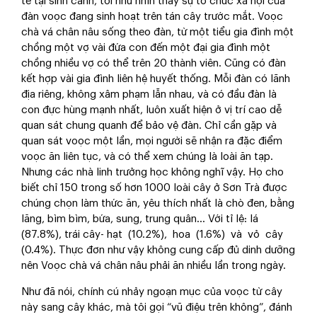
tế tại sinh cảnh, tôi như nhìn thấy sự tổ chức xã hội của
đàn voọc đang sinh hoạt trên tán cây trước mắt. Voọc
chà vá chân nâu sống theo đàn, từ một tiểu gia đình một
chồng một vợ vài đứa con đến một đại gia đình một
chồng nhiều vợ có thể trên 20 thành viên. Cũng có đàn
kết hợp vài gia đình liên hệ huyết thống. Mỗi đàn có lãnh
địa riêng, không xâm phạm lẫn nhau, và có đầu đàn là
con đực hùng mạnh nhất, luôn xuất hiện ở vị trí cao dễ
quan sát chung quanh để bảo vệ đàn. Chỉ cần gặp và
quan sát voọc một lần, mọi người sẽ nhận ra đặc điểm
voọc ăn liên tục, và có thể xem chúng là loài ăn tạp.
Nhưng các nhà linh trưởng học không nghĩ vậy. Họ cho
biết chỉ 150 trong số hơn 1000 loài cây ở Sơn Trà được
chúng chọn làm thức ăn, yêu thích nhất là chò đen, bằng
lăng, bìm bìm, bứa, sung, trung quân… Với tỉ lệ: lá
(87.8%), trái cây- hạt (10.2%), hoa (1.6%) và vỏ cây
(0.4%). Thực đơn như vậy không cung cấp đủ dinh dưỡng
nên Voọc chà vá chân nâu phải ăn nhiều lần trong ngày.
Như đã nói, chính cú nhảy ngoạn mục của voọc từ cây
này sang cây khác, mà tôi gọi “vũ điệu trên không”, đánh