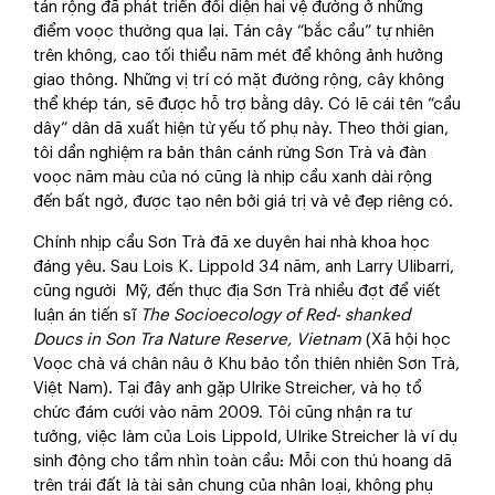
tán rộng đã phát triển đối diện hai vệ đường ở những
điểm voọc thường qua lại. Tán cây “bắc cầu” tự nhiên
trên không, cao tối thiểu năm mét để không ảnh hưởng
giao thông. Những vị trí có mặt đường rộng, cây không
thể khép tán, sẽ được hỗ trợ bằng dây. Có lẽ cái tên “cầu
dây” dân dã xuất hiện từ yếu tố phụ này. Theo thời gian,
tôi dần nghiệm ra bản thân cánh rừng Sơn Trà và đàn
voọc năm màu của nó cũng là nhịp cầu xanh dài rộng
đến bất ngờ, được tạo nên bởi giá trị và vẻ đẹp riêng có.
Chính nhịp cầu Sơn Trà đã xe duyên hai nhà khoa học
đáng yêu. Sau Lois K. Lippold 34 năm, anh Larry Ulibarri,
cũng người Mỹ, đến thực địa Sơn Trà nhiều đợt để viết
luận án tiến sĩ
The Socioecology of Red- shanked
Doucs in Son Tra Nature Reserve, Vietnam
(Xã hội học
Voọc chà vá chân nâu ở Khu bảo tồn thiên nhiên Sơn Trà,
Việt Nam). Tại đây anh gặp Ulrike Streicher, và họ tổ
chức đám cưới vào năm 2009. Tôi cũng nhận ra tư
tưởng, việc làm của Lois Lippold, Ulrike Streicher là ví dụ
sinh động cho tầm nhìn toàn cầu: Mỗi con thú hoang dã
trên trái đất là tài sản chung của nhân loại, không phụ