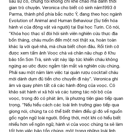
sau sự cố, chúng tôi không chỉ khẽ chào mà dành thời
gian trò chuyện. Veronica cho biết cô sinh năm1993 ở
Parma, thành phố phía bắc nước Ý, đang theo học ngành
Evolution of Animal and Human Behaviour (Sự tiến hóa
hành vi của động vật và người) tại Đại học Turin. Cô nói,
“Khóa học thạc sĩ đòi hỏi sinh viên nghiên cứu thực địa
bốn tháng, cháu muốn đến một nơi thật xa, hoàn toàn
khác lạ với quê nhà, mà chưa biết chọn đâu. Rồi tình cờ
được xem tấm ảnh Voọc chà vá chân nâu chụp ở Khu
bảo tồn Sơn Trà, sinh vật này lập tức khiến cháu không
ngừng ao ước được ngắm tận mắt và nghiên cứu chúng.
Phải sau một năm làm việc tại quán rượu cocktail cháu
mới dành dụm đủ tiền cho chuyến đi này”. Veronica ghi
âm và quay phim tất cả các hành động của voọc. Cô
khảo sát hành vi xã hội và các tương tác nội bộ của
voọc, trong đó có phát âm, là phương tiện giao tiếp quan
trọng. “Nếu hiểu cách các loài linh trưởng giao tiếp qua
giọng nói, chúng ta có thể biết thêm điều gì đó về nguồn
gốc ngôn ngữ loài người. Đồng thời, một khi có hiểu biết
nhiều hơn về ngôn ngữ, hành vi của voọc chúng ta sẽ làm
tốt hơn việc bảo tồn chúng, một trong những loài linh