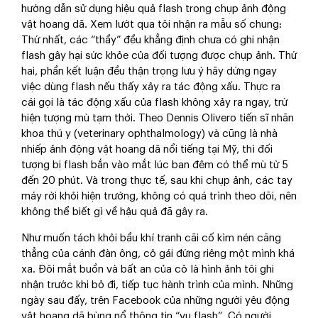
hướng dẫn sử dụng hiệu quả flash trong chụp ảnh động
vật hoang dã. Xem lướt qua tôi nhận ra mẫu số chung:
Thứ nhất, các “thầy” đều khẳng định chưa có ghi nhận
flash gây hại sức khỏe của đối tượng được chụp ảnh. Thứ
hai, phần kết luận đều thận trọng lưu ý hãy dừng ngay
việc dùng flash nếu thấy xảy ra tác động xấu. Thực ra
cái gọi là tác động xấu của flash không xảy ra ngay, trừ
hiện tượng mù tạm thời. Theo Dennis Olivero tiến sĩ nhãn
khoa thú y (veterinary ophthalmology) và cũng là nhà
nhiếp ảnh động vật hoang dã nổi tiếng tại Mỹ, thì đối
tượng bị flash bắn vào mắt lúc ban đêm có thể mù từ 5
đến 20 phút. Và trong thực tế, sau khi chụp ảnh, các tay
máy rời khỏi hiện trường, không có quá trình theo dõi, nên
không thể biết gì về hậu quả đã gây ra.
Như muốn tách khỏi bầu khí tranh cãi cố kìm nén căng
thẳng của cánh đàn ông, cô gái đứng riêng một mình khá
xa. Đôi mắt buồn và bất an của cô là hình ảnh tôi ghi
nhận trước khi bỏ đi, tiếp tục hành trình của mình. Những
ngày sau đấy, trên Facebook của những người yêu động
vật hoang dã bùng nổ thông tin “vụ flash”. Có người