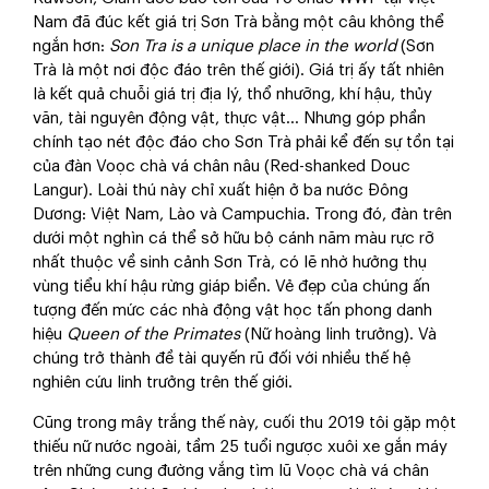
Nam đã đúc kết giá trị Sơn Trà bằng một câu không thể
ngắn hơn:
Son Tra is a unique place in the world
(Sơn
Trà là một nơi độc đáo trên thế giới). Giá trị ấy tất nhiên
là kết quả chuỗi giá trị địa lý, thổ nhưỡng, khí hậu, thủy
văn, tài nguyên động vật, thực vật… Nhưng góp phần
chính tạo nét độc đáo cho Sơn Trà phải kể đến sự tồn tại
của đàn Voọc chà vá chân nâu (Red-shanked Douc
Langur). Loài thú này chỉ xuất hiện ở ba nước Đông
Dương: Việt Nam, Lào và Campuchia. Trong đó, đàn trên
dưới một nghìn cá thể sở hữu bộ cánh năm màu rực rỡ
nhất thuộc về sinh cảnh Sơn Trà, có lẽ nhờ hưởng thụ
vùng tiểu khí hậu rừng giáp biển. Vẻ đẹp của chúng ấn
tượng đến mức các nhà động vật học tấn phong danh
hiệu
Queen of the Primates
(Nữ hoàng linh trưởng). Và
chúng trở thành đề tài quyến rũ đối với nhiều thế hệ
nghiên cứu linh trưởng trên thế giới.
Cũng trong mây trắng thế này, cuối thu 2019 tôi gặp một
thiếu nữ nước ngoài, tầm 25 tuổi ngược xuôi xe gắn máy
trên những cung đường vắng tìm lũ Voọc chà vá chân