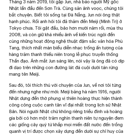
Tháng 3 năm 2019, tôi gặp Jun, nhà báo người Mỹ gốc
Nhật lần đầu đến Sơn Trà. Cùng săn ảnh voọc, chúng tôi
bắt chuyện. Biết tôi sống tại Đà Nẵng, Jun nói ông thật
hạnh phúc. Rồi anh hỏi tôi đã thăm đền Meiji (Minh Trị) ở
Tokyo chưa. Tôi gật đầu, bảo hơn mười năm rồi, mùa thu
2008, và còn giữ khá nhiều ảnh về kiến trúc ngôi đền
cùng những hoạt động nghệ thuật đậm sắc văn hóa Phù
Tang, thích nhất màn biểu diễn nhạc trống ấn tượng của
hàng trăm thanh thiếu niên trong lễ phục truyền thống
Thần đạo. Ánh mắt Jun sáng lên, nói vậy là ông đã có dịp
đi dạo trên những con đường lát đá cuội dưới tán rừng
mang tên Meiji.
Sau đó, tôi thích thú với chuyện của Jun, về nơi tôi từng
đến nhưng nghe như mới: Meiji băng hà năm 1916, người
Nhật dựng đền thờ phụng vị thiên hoàng thực hiện thành
công công cuộc canh tân vĩ đại nhất trong lịch sử Nhật
Bản. Nói người Nhật chứ không riêng triều đình và hoàng
gia bởi có hơn một trăm nghìn thanh niên tự nguyện đem
các giống cây quý từ khắp mọi miền đất nước đến trồng
quanh vị trí được chọn xây dựng đền dưới sự chỉ huy của