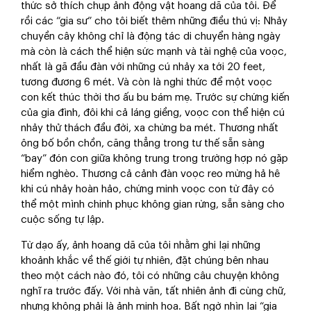
thức sở thích chụp ảnh động vật hoang dã của tôi. Để
rồi các “gia sư” cho tôi biết thêm những điều thú vị: Nhảy
chuyền cây không chỉ là động tác di chuyển hàng ngày
mà còn là cách thể hiện sức mạnh và tài nghệ của voọc,
nhất là gã đầu đàn với những cú nhảy xa tới 20 feet,
tương đương 6 mét. Và còn là nghi thức để một voọc
con kết thúc thời thơ ấu bu bám mẹ. Trước sự chứng kiến
của gia đình, đôi khi cả láng giềng, voọc con thể hiện cú
nhảy thử thách đầu đời, xa chừng ba mét. Thương nhất
ông bố bồn chồn, căng thẳng trong tư thế sẵn sàng
“bay” đón con giữa không trung trong trường hợp nó gặp
hiểm nghèo. Thương cả cảnh đàn voọc reo mừng hả hê
khi cú nhảy hoàn hảo, chứng minh voọc con từ đây có
thể một mình chinh phục không gian rừng, sẵn sàng cho
cuộc sống tự lập.
Từ dạo ấy, ảnh hoang dã của tôi nhằm ghi lại những
khoảnh khắc về thế giới tự nhiên, đặt chúng bên nhau
theo một cách nào đó, tôi có những câu chuyện không
nghĩ ra trước đấy. Với nhà văn, tất nhiên ảnh đi cùng chữ,
nhưng không phải là ảnh minh họa. Bất ngờ nhìn lại “gia