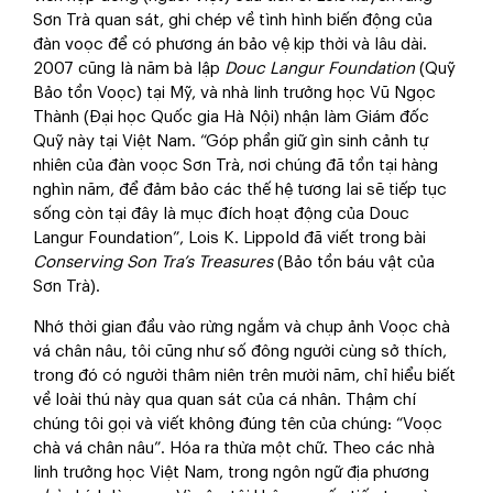
Sơn Trà quan sát, ghi chép về tình hình biến động của
đàn voọc để có phương án bảo vệ kịp thời và lâu dài.
2007 cũng là năm bà lập
Douc
Langur
Foundation
(Quỹ
Bảo tồn Voọc) tại Mỹ, và nhà linh trưởng học Vũ Ngọc
Thành (Đại học Quốc gia Hà Nội) nhận làm Giám đốc
Quỹ này tại Việt Nam. “Góp phần giữ gìn sinh cảnh tự
nhiên của đàn voọc Sơn Trà, nơi chúng đã tồn tại hàng
nghìn năm, để đảm bảo các thế hệ tương lai sẽ tiếp tục
sống còn tại đây là mục đích hoạt động của Douc
Langur Foundation”, Lois K. Lippold đã viết trong bài
Conservin
g Son Tra’s Treasures
(Bảo tồn báu vật của
Sơn Trà).
Nhớ thời gian đầu vào rừng ngắm và chụp ảnh Voọc chà
vá chân nâu, tôi cũng như số đông người cùng sở thích,
trong đó có người thâm niên trên mười năm, chỉ hiểu biết
về loài thú này qua quan sát của cá nhân. Thậm chí
chúng tôi gọi và viết không đúng tên của chúng: “Voọc
chà vá chân nâu”. Hóa ra thừa một chữ. Theo các nhà
linh trưởng học Việt Nam, trong ngôn ngữ địa phương