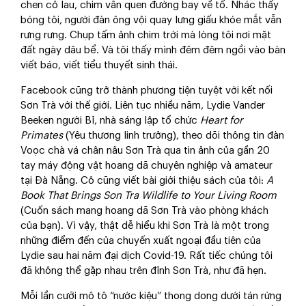
chen cỏ lau, chim vẫn quen đường bay về tổ. Nhác thấy
bóng tôi, người đàn ông vội quay lưng giấu khóe mắt vẫn
rưng rưng. Chụp tấm ảnh chim trời mà lòng tôi nơi mặt
đất ngày dâu bể. Và tôi thấy mình đêm đêm ngồi vào bàn
viết báo, viết tiểu thuyết sinh thái.
Facebook cũng trở thành phương tiện tuyệt vời kết nối
Sơn Trà với thế giới. Liên tục nhiều năm, Lydie Vander
Beeken người Bỉ, nhà sáng lập tổ chức
Heart for
Primates
(Yêu thương linh trưởng), theo dõi thông tin đàn
Voọc chà vá chân nâu Sơn Trà qua tin ảnh của gần 20
tay máy động vật hoang dã chuyên nghiệp và amateur
tại Đà Nẵng. Cô cũng viết bài giới thiệu sách của tôi:
A
Book That Brings Son Tra Wildlife to Your Living Room
(Cuốn sách mang hoang dã Sơn Trà vào phòng khách
của bạn). Vì vậy, thật dễ hiểu khi Sơn Trà là một trong
những điểm đến của chuyến xuất ngoại đầu tiên của
Lydie sau hai năm đại dịch Covid-19. Rất tiếc chúng tôi
đã không thể gặp nhau trên đỉnh Sơn Trà, như đã hẹn.
Mỗi lần cưỡi mô tô “nước kiệu” thong dong dưới tán rừng