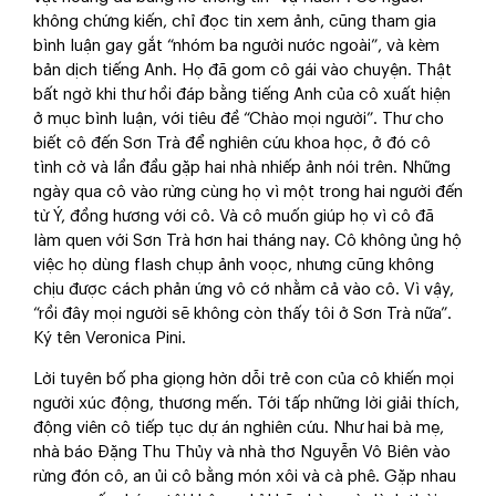
không chứng kiến, chỉ đọc tin xem ảnh, cũng tham gia
bình luận gay gắt “nhóm ba người nước ngoài”, và kèm
bản dịch tiếng Anh. Họ đã gom cô gái vào chuyện. Thật
bất ngờ khi thư hồi đáp bằng tiếng Anh của cô xuất hiện
ở mục bình luận, với tiêu đề “Chào mọi người”. Thư cho
biết cô đến Sơn Trà để nghiên cứu khoa học, ở đó cô
tình cờ và lần đầu gặp hai nhà nhiếp ảnh nói trên. Những
ngày qua cô vào rừng cùng họ vì một trong hai người đến
từ Ý, đồng hương với cô. Và cô muốn giúp họ vì cô đã
làm quen với Sơn Trà hơn hai tháng nay. Cô không ủng hộ
việc họ dùng flash chụp ảnh voọc, nhưng cũng không
chịu được cách phản ứng vô cớ nhằm cả vào cô. Vì vậy,
“rồi đây mọi người sẽ không còn thấy tôi ở Sơn Trà nữa”.
Ký tên Veronica Pini.
Lời tuyên bố pha giọng hờn dỗi trẻ con của cô khiến mọi
người xúc động, thương mến. Tới tấp những lời giải thích,
động viên cô tiếp tục dự án nghiên cứu. Như hai bà mẹ,
nhà báo Đặng Thu Thủy và nhà thơ Nguyễn Vô Biên vào
rừng đón cô, an ủi cô bằng món xôi và cà phê. Gặp nhau