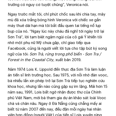
trưởng có nguy cơ tuyệt chủng”, Veronica nói.
Ngay trước mắt tôi, chỉ phút chốc sau khi chia tay, mây
mù đã xóa trắng bóng hình Veronica với chiếc xe gắn
máy thuê dài hạn mà tôi bắt đầu quen tai tiếng nổ lụp
bụp của nó. “Ngay lúc này cháu đã nghĩ tới ngày trở lại
Sơn Trà”, lời tạm biệt ngậm ngùi của cô gái Ý khiến tôi
nhớ một phụ nữ Mỹ chưa gặp, chỉ giao tiếp qua
Facebook, cũng là người viết lời tựa cho tập bút ký song
ngữ của tôi:
Sơn Trà, rừng trong phố biển - Son Tra /
Forest in the Coastal City
, xuất bản 2019.
Năm 1974 Lois K. Lippold đến thực địa Sơn Trà làm luận
án tiến sĩ linh trưởng học. Sau 1975, với nỗi nhớ đàn voọc,
bà nhiều lần xin phép trở lại Sơn Trà tiếp tục nghiên cứu
khoa học, nhưng lần nào cũng gặp sự im lặng. Mãi hơn 15
năm sau, 1991, Lois bất ngờ nhận được thư của Chính
phủ Việt Nam, mời bà tham gia dự án khảo sát loài Voọc
chà vá chân nâu. Ngay ở Đà Nẵng cũng chẳng mấy ai
biết từ năm 2007 đến nay, đều đặn mỗi ngày hai nhân
viên hợp đồng (người Việt) của tiến sĩ Lois xuyên rừng