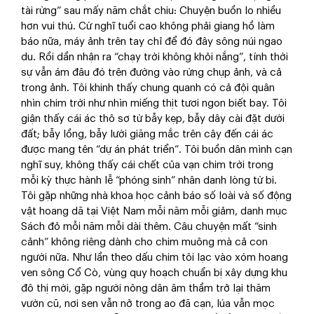
tài rừng” sau mấy năm chắt chiu: Chuyện buồn lo nhiều
hơn vui thú. Cứ nghĩ tuổi cao không phải giang hồ làm
báo nữa, máy ảnh trên tay chỉ để đó đây sông núi ngao
du. Rồi dần nhận ra “chạy trời không khỏi nắng”, tính thời
sự vẫn ám đâu đó trên đường vào rừng chụp ảnh, và cả
trong ảnh. Tôi khinh thấy chung quanh có cả đội quân
nhìn chim trời như nhìn miếng thịt tươi ngon biết bay. Tôi
giận thấy cái ác thô sơ từ bẫy kẹp, bẫy dây cài đặt dưới
đất; bẫy lồng, bẫy lưới giăng mắc trên cây đến cái ác
được mang tên “dự án phát triển”. Tôi buồn dân mình cạn
nghĩ suy, không thấy cái chết của vạn chim trời trong
mỗi kỳ thực hành lễ “phóng sinh” nhân danh lòng từ bi.
Tôi gặp những nhà khoa học cảnh báo số loài và số động
vật hoang dã tại Việt Nam mỗi năm mỗi giảm, danh mục
Sách đỏ mỗi năm mỗi dài thêm. Câu chuyện mất “sinh
cảnh” không riêng dành cho chim muông mà cả con
người nữa. Như lần theo dấu chim tôi lạc vào xóm hoang
ven sông Cổ Cò, vùng quy hoạch chuẩn bị xây dựng khu
đô thị mới, gặp người nông dân âm thầm trở lại thăm
vườn cũ, nơi sen vẫn nở trong ao đã cạn, lúa vẫn mọc