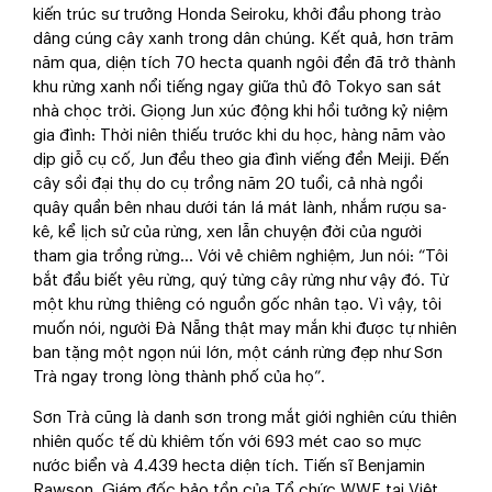
kiến trúc sư trưởng Honda Seiroku, khởi đầu phong trào
dâng cúng cây xanh trong dân chúng. Kết quả, hơn trăm
năm qua, diện tích 70 hecta quanh ngôi đền đã trở thành
khu rừng xanh nổi tiếng ngay giữa thủ đô Tokyo san sát
nhà chọc trời. Giọng Jun xúc động khi hồi tưởng kỷ niệm
gia đình: Thời niên thiếu trước khi du học, hàng năm vào
dịp giỗ cụ cố, Jun đều theo gia đình viếng đền Meiji. Đến
cây sồi đại thụ do cụ trồng năm 20 tuổi, cả nhà ngồi
quây quần bên nhau dưới tán lá mát lành, nhắm rượu sa-
kê, kể lịch sử của rừng, xen lẫn chuyện đời của người
tham gia trồng rừng… Với vẻ chiêm nghiệm, Jun nói: “Tôi
bắt đầu biết yêu rừng, quý từng cây rừng như vậy đó. Từ
một khu rừng thiêng có nguồn gốc nhân tạo. Vì vậy, tôi
muốn nói, người Đà Nẵng thật may mắn khi được tự nhiên
ban tặng một ngọn núi lớn, một cánh rừng đẹp như Sơn
Trà ngay trong lòng thành phố của họ”.
Sơn Trà cũng là danh sơn trong mắt giới nghiên cứu thiên
nhiên quốc tế dù khiêm tốn với 693 mét cao so mực
nước biển và 4.439 hecta diện tích. Tiến sĩ Benjamin
Rawson, Giám đốc bảo tồn của Tổ chức WWF tại Việt