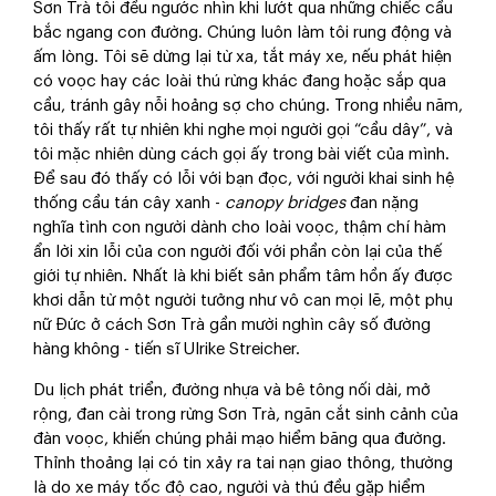
Sơn Trà tôi đều ngước nhìn khi lướt qua những chiếc cầu
bắc ngang con đường. Chúng luôn làm tôi rung động và
ấm lòng. Tôi sẽ dừng lại từ xa, tắt máy xe, nếu phát hiện
có voọc hay các loài thú rừng khác đang hoặc sắp qua
cầu, tránh gây nỗi hoảng sợ cho chúng. Trong nhiều năm,
tôi thấy rất tự nhiên khi nghe mọi người gọi “cầu dây”, và
tôi mặc nhiên dùng cách gọi ấy trong bài viết của mình.
Để sau đó thấy có lỗi với bạn đọc, với người khai sinh hệ
thống cầu tán cây xanh -
canopy bridges
đan nặng
nghĩa tình con người dành cho loài voọc, thậm chí hàm
ẩn lời xin lỗi của con người đối với phần còn lại của thế
giới tự nhiên. Nhất là khi biết sản phẩm tâm hồn ấy được
khơi dẫn từ một người tưởng như vô can mọi lẽ, một phụ
nữ Đức ở cách Sơn Trà gần mười nghìn cây số đường
hàng không - tiến sĩ Ulrike Streicher.
Du lịch phát triển, đường nhựa và bê tông nối dài, mở
rộng, đan cài trong rừng Sơn Trà, ngăn cắt sinh cảnh của
đàn voọc, khiến chúng phải mạo hiểm băng qua đường.
Thỉnh thoảng lại có tin xảy ra tai nạn giao thông, thường
là do xe máy tốc độ cao, người và thú đều gặp hiểm