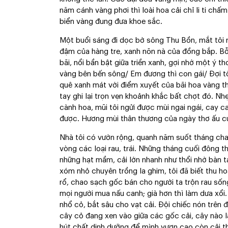
năm cánh vàng phơi thì loài hoa cải chỉ li ti chấ
biển vàng đung đưa khoe sắc.
Một buổi sáng đi dọc bờ sông Thu Bồn, mắt tôi 
đậm của hàng tre, xanh nõn nà của đồng bắp. Bỗn
bãi, nổi bần bật giữa triền xanh, gợi nhớ một ý
vàng bên bến sông/ Em đương thì con gái/ Đợi t
quê xanh mát với điểm xuyết của bãi hoa vàng th
tay ghi lại trọn vẹn khoảnh khắc bất chợt đó. N
cành hoa, mũi tôi ngửi được mùi ngai ngái, cay c
được. Hương mùi thân thương của ngày thơ ấu cứ
Nhà tôi có vườn rộng, quanh năm suốt tháng cha 
vòng các loại rau, trái. Những tháng cuối đông t
những hạt mầm, cải lớn nhanh như thổi nhờ bàn 
xóm nhỏ chuyên trồng la ghim, tôi đã biết thu ho
rổ, chao sạch gốc bán cho người ta trộn rau sống
mọi người mua nấu canh; già hơn thì làm dưa xổi. C
nhổ cỏ, bắt sâu cho vạt cải. Đội chiếc nón trên 
cây cỏ đang xen vào giữa các gốc cải, cây nào l
hút chất dinh dưỡng để mình vươn cao còn cải thì