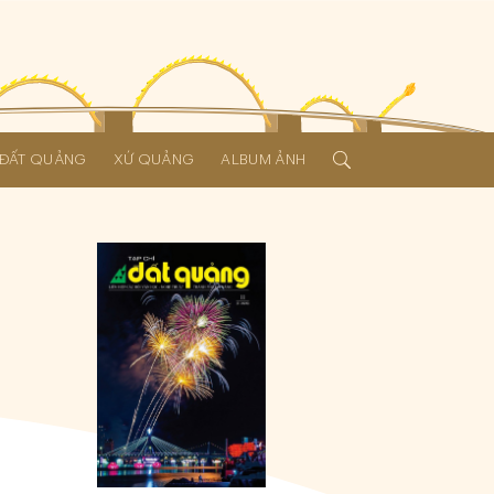
Í ĐẤT QUẢNG
XỨ QUẢNG
ALBUM ẢNH