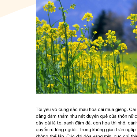
Tôi yêu vô cùng sắc màu hoa cải mùa giêng. Cái 
dàng đằm thắm như nét duyên quê của thôn nữ c
cây cải lá to, xanh đậm đà, còn hoa thì nhỏ, cá
quyến rũ lòng người. Trong không gian tràn ngập
không thể lẫn. Cúc đại đóa vàng mịn, cúc chỉ th