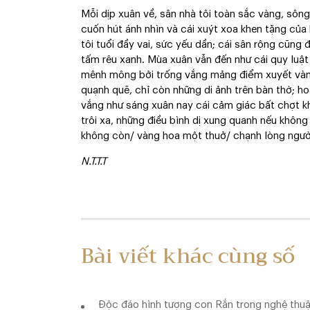
Mỗi dịp xuân về, sân nhà tôi toàn sắc vàng, sôn
cuốn hút ánh nhìn và cái xuýt xoa khen tặng củ
tôi tuổi đầy vai, sức yếu dần; cái sân rộng cũng
tấm rêu xanh. Mùa xuân vẫn đến như cái quy luật
mênh mông bởi trống vắng mảng điểm xuyết vàng
quạnh quẽ, chỉ còn những di ảnh trên bàn thờ; h
vắng như sáng xuân nay cái cảm giác bất chợt kh
trôi xa, những điều bình dị xung quanh nếu không bi
không còn/ vàng hoa một thuở/ chạnh lòng người 
N.T.T.T
Bài viết khác cùng số
Độc đáo hình tượng con Rắn trong nghệ thuậ