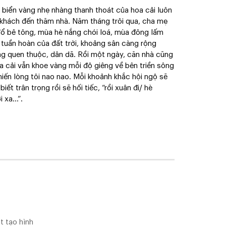
g biển vàng nhẹ nhàng thanh thoát của hoa cải luôn
a khách đến thăm nhà. Năm tháng trôi qua, cha mẹ
 đổ bê tông, mùa hè nắng chói loá, mùa đông lấm
 tuần hoàn của đất trời, khoảng sân càng rộng
 quen thuộc, dân dã. Rồi một ngày, căn nhà cũng
oa cải vẫn khoe vàng mỗi độ giêng về bên triền sông
iến lòng tôi nao nao. Mỗi khoảnh khắc hội ngộ sẽ
ết trân trọng rồi sẽ hối tiếc, “rồi xuân đi/ hè
xa...”.
t tạo hình