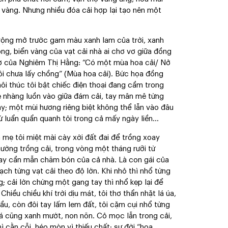
m vàng. Nhưng nhiều đóa cải hợp lại tạo nên một
rộng mở trước gam màu xanh lam của trời, xanh
g, biển vàng của vạt cải nhà ai chơ vơ giữa đồng
 thơ của Nghiêm Thị Hằng: “Có một mùa hoa cải/ Nở
ôi chưa lấy chồng” (Mùa hoa cải). Bức họa đồng
ôi thúc tôi bật chiếc điện thoại đang cầm trong
hẹ nhàng luồn vào giữa đám cải, tay mân mê từng
ay; một mùi hương riêng biệt không thể lẫn vào đâu
 luẩn quẩn quanh tôi trong cả mấy ngày liền…
mẹ tôi miệt mài cày xới đất đai để trồng xoay
hường trồng cải, trong vòng một tháng rưỡi từ
tay cần mẫn chăm bón của cả nhà. Là con gái của
ạch từng vạt cải theo độ lớn. Khi nhỏ thì nhổ từng
; cải lớn chừng một gang tay thì nhổ kẹp lại để
hiều chiều khí trời dịu mát, tôi thơ thẩn nhặt lá úa,
đầu, còn đôi tay lấm lem đất, tôi cặm cụi nhổ từng
á cũng xanh mướt, non nõn. Cỏ mọc lẫn trong cải,
 cằn cỗi, héo mòn vì thiếu chất; sự đời “hoa