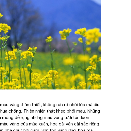
màu vàng thắm thiết, không rực rỡ chói lóa mà dịu
hưa chồng. Thiên nhiên thật khéo phối màu. Những
nh mỏng dễ rụng nhưng màu vàng tươi tắn luôn
 màu vàng của mùa xuân, hoa cải vẫn cài sắc riêng
iên pha chút hơi cam, vạn thọ vàng ửng, hoa mai