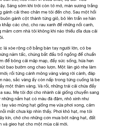
 vậy. Sáng sớm khi trời còn tờ mờ, màn sương trắng
 gánh cải theo chân mẹ tôi đến chợ. Sau một hồi
buôn gánh cột thành từng giỏ, bỏ lên trần xe hàn
n khắp các chợ, cho rau xanh để những nồi canh,
g mâm cơm nhà tôi không khi nào thiếu dĩa dưa cải
i.
 lá xòe rộng cỡ bằng bàn tay người lớn, có bẹ
 chừng năm tấc, chúng bắt đầu trổ ngồng để chuẩn
 tắm để bông cải mập mạp, đầy sức sống, hứa hẹn
 hút bao bướm ong chao lượn. Một làn gió nhẹ làm
mời; rồi từng cánh mỏng vàng vàng rời cành, đáp
m nào, sắc vàng ấy còn nấp trong từng cuống lá be
đầy một thảm vàng. Và rồi, những trái cải chứa đầy
 sau. Mẹ tôi đợi cho nhành cải giống chuyển sang
y những nắm hạt có màu đà đậm, nhỏ xinh như
c tay vào mủng hạt giống mẹ vừa phơi xong, cảm
nỗi mắt chưa kịp nhìn thấy. Phơi khô hạt, mẹ tôi
 đậy kín, chờ cho những cơn mưa bớt nặng hạt, đất
n và gieo hạt cho một mùa cải mới.