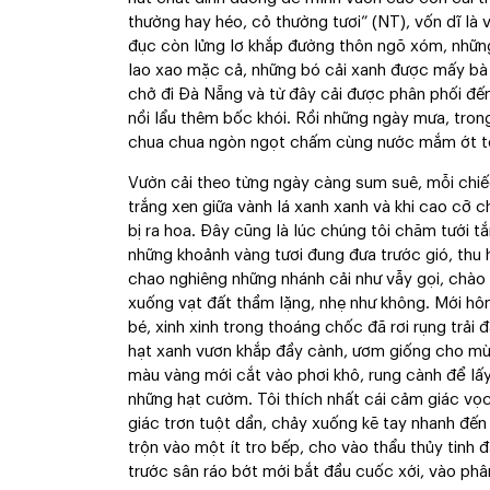
thường hay héo, cỏ thường tươi” (NT), vốn dĩ là
đục còn lửng lơ khắp đường thôn ngõ xóm, những
lao xao mặc cả, những bó cải xanh được mấy bà 
chở đi Đà Nẵng và từ đây cải được phân phối đế
nồi lẩu thêm bốc khói. Rồi những ngày mưa, tron
chua chua ngòn ngọt chấm cùng nước mắm ớt tỏ
Vườn cải theo từng ngày càng sum suê, mỗi chiếc
trắng xen giữa vành lá xanh xanh và khi cao cỡ
bị ra hoa. Đây cũng là lúc chúng tôi chăm tưới
những khoảnh vàng tươi đung đưa trước gió, thu
chao nghiêng những nhánh cải như vẫy gọi, chào 
xuống vạt đất thầm lặng, nhẹ như không. Mới hô
bé, xinh xinh trong thoáng chốc đã rơi rụng trải 
hạt xanh vươn khắp đầy cành, ươm giống cho mùa
màu vàng mới cắt vào phơi khô, rung cành để lấ
những hạt cườm. Tôi thích nhất cái cảm giác vọ
giác trơn tuột dần, chảy xuống kẽ tay nhanh đến 
trộn vào một ít tro bếp, cho vào thẩu thủy tinh
trước sân ráo bớt mới bắt đầu cuốc xới, vào phâ