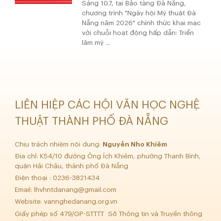
Sáng 10.7, tại Bảo tàng Đà Nẵng,
chương trình "Ngày hội Mỹ thuật Đà
Nẵng năm 2026" chính thức khai mạc
với chuỗi hoạt động hấp dẫn: Triển
lãm mỹ ...
LIÊN HIỆP CÁC HỘI VĂN HỌC NGHỆ
THUẬT THÀNH PHỐ ĐÀ NẴNG
Chịu trách nhiệm nội dung:
Nguyễn Nho Khiêm
Địa chỉ: K54/10 đường Ông Ích Khiêm, phường Thanh Bình,
quận Hải Châu, thành phố Đà Nẵng
Điện thoại : 0236-3821434
Email:
lhvhntdanang@gmail.com
Website: vannghedanang.org.vn
Giấy phép số 479/GP-STTTT Sở Thông tin và Truyền thông