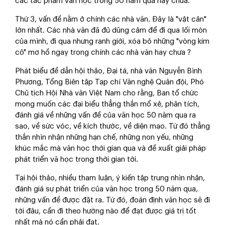
các tác phẩm văn học trong 50 năm qua hay chưa.
Thứ 3, vấn đề nằm ở chính các nhà văn. Đây là "vật cản"
lớn nhất. Các nhà văn đã đủ dũng cảm để đi qua lối mòn
của mình, đi qua nhưng ranh giới, xóa bỏ những "vòng kim
cô" mơ hồ ngay trong chính các nhà văn hay chưa ?
Phát biểu đề dẫn hội thảo, Đại tá, nhà văn Nguyễn Bình
Phương, Tổng Biên tập Tạp chí Văn nghệ Quân đội, Phó
Chủ tịch Hội Nhà văn Việt Nam cho rằng, Ban tổ chức
mong muốn các đại biểu thẳng thắn mổ xẻ, phân tích,
đánh giá về những vấn đề của văn học 50 năm qua ra
sao, về sức vóc, về kích thước, về diện mạo. Từ đó thẳng
thắn nhìn nhận những hạn chế, những non yếu, những
khúc mắc mà văn học thời gian qua và đề xuất giải pháp
phát triển vă học trong thời gian tới.
Tại hội thảo, nhiều tham luận, ý kiến tập trung nhìn nhận,
đánh giá sự phát triển của văn học trong 50 năm qua,
những vấn đề được đặt ra. Từ đó, đoán định văn học sẽ đi
tới đâu, cần đi theo hướng nào để đạt được giá trị tốt
nhất mà nó cần phải đạt.