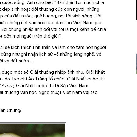
ệm cuộc sống. Anh cho biết “Bản thân tôi muốn chia
t đẹp sinh hoạt đời thường của con người; những
 của đất nước, quê hương, nơi tôi sinh sống. Tôi
thực những nét văn hóa các dân tộc Việt Nam qua
 Nói chung nhiếp ảnh đối với tôi là một kênh để chia
 đến mọi người trên thế giới”.
ại sẽ kích thích tinh thần và làm cho tâm hồn người
 cũng như ghi nhận lịch sử về những làng nghề, về
hội và đất nước…
được một số Giải thưởng nhiếp ảnh như: Giải Nhất
g
- do Tạp chí Áo Trắng tổ chức; Giải Nhất cuộc thi
 Azura
; Giải Nhất cuộc thi Di Sản Việt Nam
Giải thưởng Văn học Nghệ thuật Việt Nam với tác
uán Chúng: