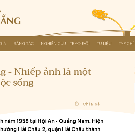
GIẢ
SÁNG TÁC
NGHIÊN CỨU - TRAO ĐỔI
TƯ LIỆU
TẠP CH
Các kỳ Đại hội Liên hiệp Hội
 - Nhiếp ảnh là một
uộc sống
Chia sẻ
nh năm 1958 tại Hội An - Quảng Nam. Hiện
 phường Hải Châu 2, quận Hải Châu thành