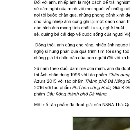
Đối với anh, nhiếp ảnh là một cách để trải nghi
sẻ cảm nghĩ của mình với mọi người về những né
nơi tôi bước chân qua, những phong cảnh xinh đẹp
cho rằng nhiếp ảnh cũng ghi lại một cách chân 
các hình ảnh mang tính chất tự sự, nghệ thuật....
sẻ, quảng bá cái đẹp về cuộc sống của người Việt
Đồng thời, anh cũng cho rằng, nhiếp ảnh ngược l
nghệ sĩ hưng phấn qua quá trình tìm tòi sáng tạo
những giá trị nhân bản của con người đối với xã 
26 năm theo đuổi đam mê của mình, anh đã đoạt 
thi Ảnh chân dung 1996 với tác phẩm
Chân dun
Azura 2015 với tác phẩm
Thành phố Đà Nẵng từ
2016 với tác phẩm
Phố bên sông Hoài
; Giải B 
phẩm
Cầu Rồng thành phố Đà Nẵng
…
Một số tác phẩm đã đoạt giải của NSNA Thái Q