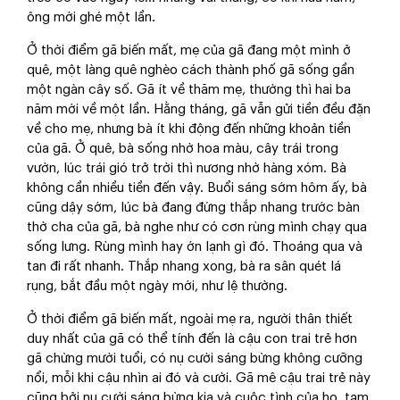
ông mới ghé một lần.
Ở thời điểm gã biến mất, mẹ của gã đang một mình ở
quê, một làng quê nghèo cách thành phố gã sống gần
một ngàn cây số. Gã ít về thăm mẹ, thường thì hai ba
năm mới về một lần. Hằng tháng, gã vẫn gửi tiền đều đặn
về cho mẹ, nhưng bà ít khi động đến những khoản tiền
của gã. Ở quê, bà sống nhờ hoa màu, cây trái trong
vườn, lúc trái gió trở trời thì nương nhờ hàng xóm. Bà
không cần nhiều tiền đến vậy. Buổi sáng sớm hôm ấy, bà
cũng dậy sớm, lúc bà đang đứng thắp nhang trước bàn
thờ cha của gã, bà nghe như có cơn rùng mình chạy qua
sống lưng. Rùng mình hay ớn lạnh gì đó. Thoáng qua và
tan đi rất nhanh. Thắp nhang xong, bà ra sân quét lá
rụng, bắt đầu một ngày mới, như lệ thường.
Ở thời điểm gã biến mất, ngoài mẹ ra, người thân thiết
duy nhất của gã có thể tính đến là cậu con trai trẻ hơn
gã chừng mười tuổi, có nụ cười sáng bừng không cưỡng
nổi, mỗi khi cậu nhìn ai đó và cười. Gã mê cậu trai trẻ này
cũng bởi nụ cười sáng bừng kia và cuộc tình của họ, tạm