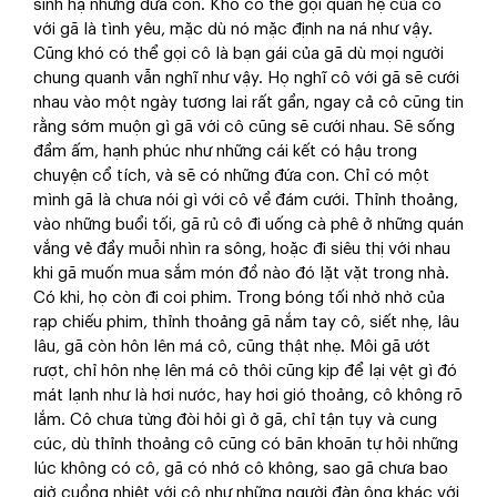
sinh hạ những đứa con. Khó có thể gọi quan hệ của cô
với gã là tình yêu, mặc dù nó mặc định na ná như vậy.
Cũng khó có thể gọi cô là bạn gái của gã dù mọi người
chung quanh vẫn nghĩ như vậy. Họ nghĩ cô với gã sẽ cưới
nhau vào một ngày tương lai rất gần, ngay cả cô cũng tin
rằng sớm muộn gì gã với cô cũng sẽ cưới nhau. Sẽ sống
đầm ấm, hạnh phúc như những cái kết có hậu trong
chuyện cổ tích, và sẽ có những đứa con. Chỉ có một
mình gã là chưa nói gì với cô về đám cưới. Thỉnh thoảng,
vào những buổi tối, gã rủ cô đi uống cà phê ở những quán
vắng vẻ đầy muỗi nhìn ra sông, hoặc đi siêu thị với nhau
khi gã muốn mua sắm món đồ nào đó lặt vặt trong nhà.
Có khi, họ còn đi coi phim. Trong bóng tối nhờ nhờ của
rạp chiếu phim, thỉnh thoảng gã nắm tay cô, siết nhẹ, lâu
lâu, gã còn hôn lên má cô, cũng thật nhẹ. Môi gã ướt
rượt, chỉ hôn nhẹ lên má cô thôi cũng kịp để lại vệt gì đó
mát lạnh như là hơi nước, hay hơi gió thoảng, cô không rõ
lắm. Cô chưa từng đòi hỏi gì ở gã, chỉ tận tụy và cung
cúc, dù thỉnh thoảng cô cũng có băn khoăn tự hỏi những
lúc không có cô, gã có nhớ cô không, sao gã chưa bao
giờ cuồng nhiệt với cô như những người đàn ông khác với