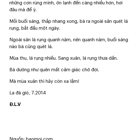
những cơn rùng mình, ớn lạnh đến càng nhiều hơn, hơi
đâu mà để ý.
Mỗi buổi sáng, thắp nhang xong, bà ra ngoài sân quét lá
rụng, bắt đầu một ngày.
Ngoài sân lá rụng quanh năm, nên quanh năm, buổi sáng
nào bà cũng quét lá.
Mùa thu, lá rụng nhiều. Sang xuân, lá rụng thưa dần.
Bà dường như quên mất cảm giác chờ đợi.
Mà mùa xuân thì hãy còn xa lắm!
La đà gió, 7.2014
Đ.L.V
Nguồn: baomoi.com