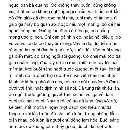
người đàn bà của họ. Cô không thấy buồn, cũng không
vui, thật sự cô không nghĩ ngợi gì nhiều. Vài tuần một lần,
cô đến giúp gã dọn dẹp ngôi nhà, tưới mấy chậu hoa, ủi
giúp gã mấy bộ quần áo, hoặc nấu một món gì đó để hai
người cùng ăn. Những lúc được ở bên gã, cô chẳng
mong ước gì hơn. Chỉ cần gã nhìn cô, hoặc nói điều gì đó
vu vơ với cô là cô thấy ấm lòng. Vậy là đủ, đủ để cô tin
rằng gã là người đàn ông của cô, suốt đời. Vào buổi sáng
gã biến mất, cô đang ngồi soi gương. Cô chải mái tóc dài
gần chấm lưng, đưa tay sờ lên mặt, miết nhẹ tay lên hai
mí mắt. Mỗi buổi sáng ngồi trước gương, miết tay lên hai
mí mắt, cô lại phát hiện có thêm vài vết nhăn nho nhỏ.
Mình sẽ không chờ ảnh nữa, mình sẽ nói chuyện về đám
cưới với ảnh, nhất định mình sẽ nói. Đã từng rất nhiều lần,
cô ngồi trước gương, quyết tâm sẽ nói với gã về đám
cưới của hai người. Nhưng rồi cô sợ gã lạnh lùng với cô,
sẽ biến mất một vài ngày một cách khó hiểu, như đã
từng có vài lần trước đó. Và luôn luôn, trong những lần
giận nhau, cô luôn là người chủ động làm hòa. Buổi sáng
hôm đó, cô không cảm thấy gì cả, dù chỉ là một cơn