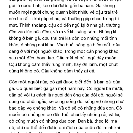
gọi là cuộc tình, kéo dài được gần ba năm. Gã không
muốn mọi người chung quanh biết nhiều về cậu trai trẻ
nên họ rất ít khi gặp nhau, và thường gặp nhau trong bí
mật. Thỉnh thoảng, cậu có đến ngủ lại ở nhà gã, thường
đến vào lúc nửa đêm, và ra về khi sáng sớm. Những khi
không ở bên gã, cậu trai trẻ kia còn có những mối tình
khác, ở những nơi khác. Vào buổi sáng gã biến mất, cậu
đang ở với một người khác, trong một căn phòng khác,
sau một đêm hoan lạc. Cậu mệt nhoài, ngủ dậy muộn.
Cậu không cảm thấy rùng mình, hay ớn lạnh, một chút
cũng không có. Cậu không cảm thấy gì cả.
Còn một người nữa, cô gái được biết đến là bạn gái của
gã. Cô quen biết gã gần một năm nay. Cô ngoài ba mươi,
cần gã với tư cách là người đàn ông của đời cô, người sẽ
cùng cô phối ngẫu, sẽ cùng sống đời sống vợ chồng như
bao cặp vợ chồng khác. Và cô sẽ có những đứa con. Cô
muốn có chồng vì cô đến tuổi phải lấy chồng rồi, vả lại,
cô cũng muốn có những đứa con. Đàn bà, theo lời mẹ
cô, chỉ có thể đến được cái đích của cuộc đời mình khi