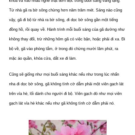
khóa va vào nhau nghe thật đơn độc trong buổi sáng vắng lặng.
Từ nhà gã ra bờ sông chừng hơn năm trăm mét. Sáng nào cũng
vậy, gã đi bộ từ nhà ra bờ sông, đi dọc bờ sông gần một tiếng
đồng hồ, rồi quay về. Hành trình mỗi buổi sáng của gã dường như
không thay đổi, trừ những hôm gã có việc bận, hoặc phải đi xa. Đi
bộ về, gã vào phòng tắm, ở trong đó chừng mười lăm phút, ra
mặc áo quần, khóa cửa, dắt xe đi làm.
Cũng sẽ giống như mọi buổi sáng khác nếu như trong lúc nhẩn
nha đi dọc bờ sông, gã không tình cờ dẫm phải một viên gạch lát
trên vỉa hè, lối dành cho người đi bộ. Viên gạch đó như mọi viên
gạch lát vỉa hè khác nếu như gã không tình cờ dẫm phải nó.