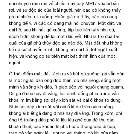
nói chuyện râm ran về chiếc máy bay MH17 vừa bị bắn
rơi, về sự độc ác của loài người, nên các cô không thấy
gã tự nhiên tụt xuống. Hoặc giả có thấy, các cô cũng
không để ý, vì các cô đang mải nói chuyện. Mặt đất, và
cái hố, sau khi hút gã xuống, lập tức liền lại y như cũ,
sạch trơn, không để lại một dấu vết. Như là trò đùa tai
quái của gã phù thủy độc ác nào đó. Mặt đất như không
hề có sự chuyển mình, không có cái hố đột ngột xuất
hiện, và không có sự biến mất bất thình lình của một
người.
Ở thời điểm mặt đất tách ra và hút gã xuống, gã vẫn còn
là một người đàn ông độc thân, có nhà riêng, sống một
mình và sống kín đáo, ít giao tiếp với người chung quanh.
Dù gã ở nhà hay đi vắng, hai cánh cổng phía trước vẫn
khóa im ỉm bằng sợi dây xích sắt và cái ổ khóa to đùng.
Nhìn sợi dây xích sắt với cái ổ khóa trên cánh cổng,
không ai biết gã đang ở nhà hay đi vắng. Trong xóm, chỉ
ông tổ trưởng dân phố là lâu lâu ghé qua để thu các
khoản thuế, các khoản lệ phí, hoặc thông báo đi họp,
treo cờ vào ngày lễ… nhưng vài tháng, có khi nửa năm,