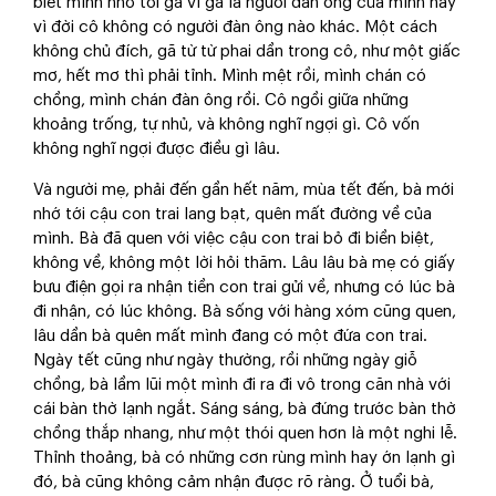
biết mình nhớ tới gã vì gã là người đàn ông của mình hay
vì đời cô không có người đàn ông nào khác. Một cách
không chủ đích, gã từ từ phai dần trong cô, như một giấc
mơ, hết mơ thì phải tỉnh. Mình mệt rồi, mình chán có
chồng, mình chán đàn ông rồi. Cô ngồi giữa những
khoảng trống, tự nhủ, và không nghĩ ngợi gì. Cô vốn
không nghĩ ngợi được điều gì lâu.
Và người mẹ, phải đến gần hết năm, mùa tết đến, bà mới
nhớ tới cậu con trai lang bạt, quên mất đường về của
mình. Bà đã quen với việc cậu con trai bỏ đi biền biệt,
không về, không một lời hỏi thăm. Lâu lâu bà mẹ có giấy
bưu điện gọi ra nhận tiền con trai gửi về, nhưng có lúc bà
đi nhận, có lúc không. Bà sống với hàng xóm cũng quen,
lâu dần bà quên mất mình đang có một đứa con trai.
Ngày tết cũng như ngày thường, rồi những ngày giỗ
chồng, bà lầm lũi một mình đi ra đi vô trong căn nhà với
cái bàn thờ lạnh ngắt. Sáng sáng, bà đứng trước bàn thờ
chồng thắp nhang, như một thói quen hơn là một nghi lễ.
Thỉnh thoảng, bà có những cơn rùng mình hay ớn lạnh gì
đó, bà cũng không cảm nhận được rõ ràng. Ở tuổi bà,