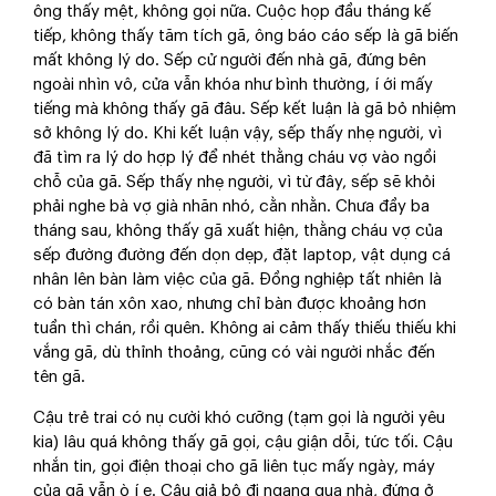
ông thấy mệt, không gọi nữa. Cuộc họp đầu tháng kế
tiếp, không thấy tăm tích gã, ông báo cáo sếp là gã biến
mất không lý do. Sếp cử người đến nhà gã, đứng bên
ngoài nhìn vô, cửa vẫn khóa như bình thường, í ới mấy
tiếng mà không thấy gã đâu. Sếp kết luận là gã bỏ nhiệm
sở không lý do. Khi kết luận vậy, sếp thấy nhẹ người, vì
đã tìm ra lý do hợp lý để nhét thằng cháu vợ vào ngồi
chỗ của gã. Sếp thấy nhẹ người, vì từ đây, sếp sẽ khỏi
phải nghe bà vợ già nhăn nhó, cằn nhằn. Chưa đầy ba
tháng sau, không thấy gã xuất hiện, thằng cháu vợ của
sếp đường đường đến dọn dẹp, đặt laptop, vật dụng cá
nhân lên bàn làm việc của gã. Đồng nghiệp tất nhiên là
có bàn tán xôn xao, nhưng chỉ bàn được khoảng hơn
tuần thì chán, rồi quên. Không ai cảm thấy thiếu thiếu khi
vắng gã, dù thỉnh thoảng, cũng có vài người nhắc đến
tên gã.
Cậu trẻ trai có nụ cười khó cưỡng (tạm gọi là người yêu
kia) lâu quá không thấy gã gọi, cậu giận dỗi, tức tối. Cậu
nhắn tin, gọi điện thoại cho gã liên tục mấy ngày, máy
của gã vẫn ò í e. Cậu giả bộ đi ngang qua nhà, đứng ở