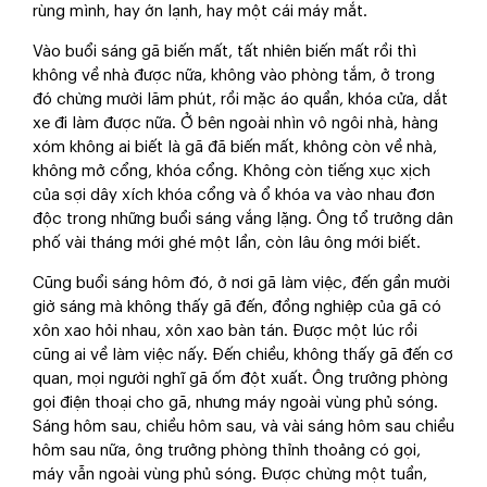
rùng mình, hay ớn lạnh, hay một cái máy mắt.
Vào buổi sáng gã biến mất, tất nhiên biến mất rồi thì
không về nhà được nữa, không vào phòng tắm, ở trong
đó chừng mười lăm phút, rồi mặc áo quần, khóa cửa, dắt
xe đi làm được nữa. Ở bên ngoài nhìn vô ngôi nhà, hàng
xóm không ai biết là gã đã biến mất, không còn về nhà,
không mở cổng, khóa cổng. Không còn tiếng xục xịch
của sợi dây xích khóa cổng và ổ khóa va vào nhau đơn
độc trong những buổi sáng vắng lặng. Ông tổ trưởng dân
phố vài tháng mới ghé một lần, còn lâu ông mới biết.
Cũng buổi sáng hôm đó, ở nơi gã làm việc, đến gần mười
giờ sáng mà không thấy gã đến, đồng nghiệp của gã có
xôn xao hỏi nhau, xôn xao bàn tán. Được một lúc rồi
cũng ai về làm việc nấy. Đến chiều, không thấy gã đến cơ
quan, mọi người nghĩ gã ốm đột xuất. Ông trưởng phòng
gọi điện thoại cho gã, nhưng máy ngoài vùng phủ sóng.
Sáng hôm sau, chiều hôm sau, và vài sáng hôm sau chiều
hôm sau nữa, ông trưởng phòng thỉnh thoảng có gọi,
máy vẫn ngoài vùng phủ sóng. Được chừng một tuần,