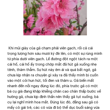
Khi mũi giày của gã chạm phải viên gạch, rồi cả cái
trọng lượng hơn sáu mươi ký đè lên, có một sự rùng mình
từ phía dưới viên gạch. Lề đường đột ngột tách ra một
cái hố, cái hố ấy trong chớp mắt đã hút gã xuống nhẹ
tênh, thăm thẳm. Sự hút này êm ái và quá bất ngờ, gã
chưa kịp nhận ra chuyện gì xảy ra đã thấy mình bị cuốn
vào một cõi hun hút, tối đen và thâm u. Gã biến mất
nhanh đến nỗi ngay đúng lúc đó, phía trước gã có một
bà cụ già đang khập khiễng chân cao chân thấp bước về
hướng gã, chưa kịp định thần nên thấy gã tụt xuống, bà
cụ lại nghĩ mình hoa mắt. Đúng lúc đó, đằng sau gã có
mấy cô gái trẻ, các cô vừa đi bộ thể dục buổi sáng vừa