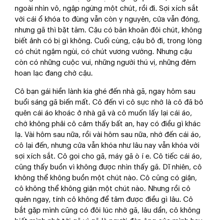
ngoài nhìn vô, ngập ngừng một chút, rồi đi. Sợi xích sắt
với cái ổ khóa to đùng vẫn còn y nguyên, cửa vẫn đóng,
nhưng gã thì bặt tăm. Cậu có băn khoăn đôi chút, không
biết ảnh có bị gì không. Cuối cùng, cậu bỏ đi, trong lòng
có chút ngậm ngùi, có chút vương vướng. Nhưng cậu
còn có những cuộc vui, những người thú vị, những đêm
hoan lạc đang chờ cậu.
Cô bạn gái hiền lành kia ghé đến nhà gã, ngay hôm sau
buổi sáng gã biến mất. Cô đến vì cô sực nhớ là cô đã bỏ
quên cái áo khoác ở nhà gã và cô muốn lấy lại cái áo,
chớ không phải cô cảm thấy bất an, hay có điều gì khác
lạ. Vài hôm sau nữa, rồi vài hôm sau nữa, nhớ đến cái áo,
cô lại đến, nhưng cửa vẫn khóa như lâu nay vẫn khóa với
sợi xích sắt. Cô gọi cho gã, máy gã ò í e. Cô tiếc cái áo,
cũng thấy buồn vì không được nhìn thấy gã. Dĩ nhiên, cô
không thể không buồn một chút nào. Cô cũng có giận,
cô không thể không giận một chút nào. Nhưng rồi cô
quên ngay, tính cô không để tâm được điều gì lâu. Cô
bắt gặp mình cũng có đôi lúc nhớ gã, lâu dần, cô không