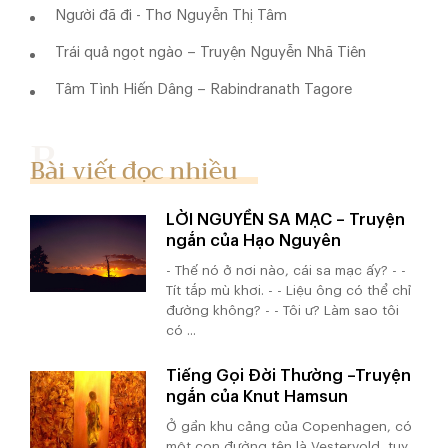
Người đã đi - Thơ Nguyễn Thị Tâm
Trái quả ngọt ngào – Truyện Nguyễn Nhã Tiên
Tâm Tình Hiến Dâng – Rabindranath Tagore
Bài viết đọc nhiều
LỜI NGUYỀN SA MẠC – Truyện
ngắn của Hạo Nguyên
- Thế nó ở nơi nào, cái sa mạc ấy? - -
Tít tắp mù khơi. - - Liệu ông có thể chỉ
đường không? - - Tôi ư? Làm sao tôi
có ...
Tiếng Gọi Đời Thường –Truyện
ngắn của Knut Hamsun
Ở gần khu cảng của Copenhagen, có
một con đường tên là Vestervold, tuy