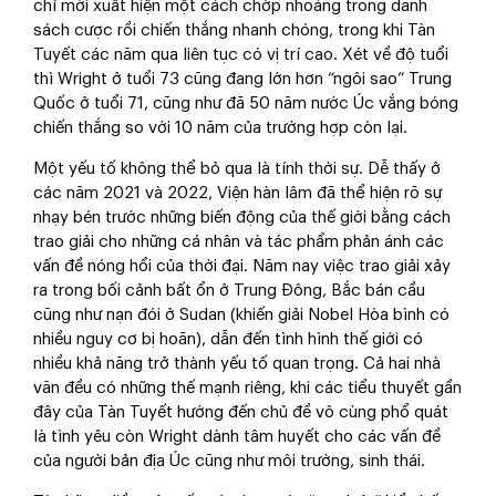
chỉ mới xuất hiện một cách chớp nhoáng trong danh
sách cược rồi chiến thắng nhanh chóng, trong khi Tàn
Tuyết các năm qua liên tục có vị trí cao. Xét về độ tuổi
thì Wright ở tuổi 73 cũng đang lớn hơn “ngôi sao” Trung
Quốc ở tuổi 71, cũng như đã 50 năm nước Úc vắng bóng
chiến thắng so với 10 năm của trường hợp còn lại.
Một yếu tố không thể bỏ qua là tính thời sự. Dễ thấy ở
các năm 2021 và 2022, Viện hàn lâm đã thể hiện rõ sự
nhạy bén trước những biến động của thế giới bằng cách
trao giải cho những cá nhân và tác phẩm phản ánh các
vấn đề nóng hổi của thời đại. Năm nay việc trao giải xảy
ra trong bối cảnh bất ổn ở Trung Đông, Bắc bán cầu
cũng như nạn đói ở Sudan (khiến giải Nobel Hòa bình có
nhiều nguy cơ bị hoãn), dẫn đến tình hình thế giới có
nhiều khả năng trở thành yếu tố quan trọng. Cả hai nhà
văn đều có những thế mạnh riêng, khi các tiểu thuyết gần
đây của Tàn Tuyết hướng đến chủ đề vô cùng phổ quát
là tình yêu còn Wright dành tâm huyết cho các vấn đề
của người bản địa Úc cũng như môi trường, sinh thái.