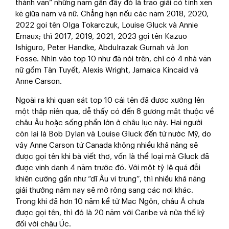
thành văn” những năm gần đây đó là trao giải có tính xen
kẽ giữa nam và nữ. Chẳng hạn nếu các năm 2018, 2020,
2022 gọi tên Olga Tokarczuk, Louise Gluck và Annie
Ernaux; thì 2017, 2019, 2021, 2023 gọi tên Kazuo
Ishiguro, Peter Handke, Abdulrazak Gurnah và Jon
Fosse. Nhìn vào top 10 như đã nói trên, chỉ có 4 nhà văn
nữ gồm Tàn Tuyết, Alexis Wright, Jamaica Kincaid và
Anne Carson.
Ngoài ra khi quan sát top 10 cái tên đã được xướng lên
một thập niên qua, dễ thấy có đến 8 gương mặt thuộc về
châu Âu hoặc sống phần lớn ở châu lục này. Hai người
còn lại là Bob Dylan và Louise Gluck đến từ nước Mỹ, do
vậy Anne Carson từ Canada không nhiều khả năng sẽ
được gọi tên khi bà viết thơ, vốn là thể loại mà Gluck đã
được vinh danh 4 năm trước đó. Với một tỷ lệ quá đỗi
khiên cưỡng gần như “dĩ Âu vi trung”, thì nhiều khả năng
giải thưởng năm nay sẽ mở rộng sang các nơi khác.
Trong khi đã hơn 10 năm kể từ Mạc Ngôn, châu Á chưa
được gọi tên, thì đó là 20 năm với Caribe và nửa thế kỷ
đối với châu Úc.