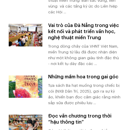
thuật miền Trung: Bản sắc vùng, liên
vùng và các tầng ký ức do Liên hiệp
các Hội ...
Vai trò của Đà Nẵng trong việc
kết nối và phát triển văn học,
nghệ thuật miền Trung
Trong dòng chảy của VHNT Việt Nam,
miền Trung từ lâu đã được nhận diện
như một không gian giàu tính đặc thù
- nơi kết tụ dày đặc các ...
Những mầm hoa trong gai góc
Tựa sách Ba hạt muồng trong chiếc bị
cói (NXB Dân Trí, 2025), gợi ra sự kỳ
ảo, khiến bạn đọc cảm giác rằng mình
sắp sửa được phiêu lưu ...
Đọc văn chương trong thời
“hậu thông tin”