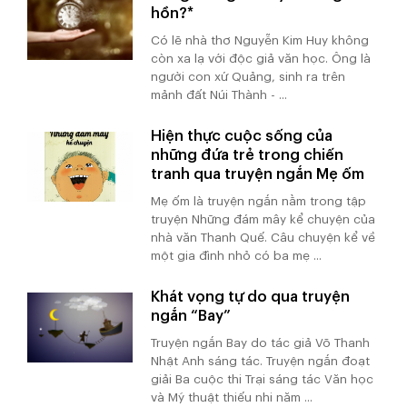
hồn?*
Có lẽ nhà thơ Nguyễn Kim Huy không
còn xa lạ với độc giả văn học. Ông là
người con xứ Quảng, sinh ra trên
mảnh đất Núi Thành - ...
Hiện thực cuộc sống của
những đứa trẻ trong chiến
tranh qua truyện ngắn Mẹ ốm
Mẹ ốm là truyện ngắn nằm trong tập
truyện Những đám mây kể chuyện của
nhà văn Thanh Quế. Câu chuyện kể về
một gia đình nhỏ có ba mẹ ...
Khát vọng tự do qua truyện
ngắn “Bay”
Truyện ngắn Bay do tác giả Võ Thanh
Nhật Anh sáng tác. Truyện ngắn đoạt
giải Ba cuộc thi Trại sáng tác Văn học
và Mỹ thuật thiếu nhi năm ...