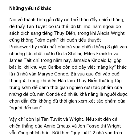
Những yếu tố khác
Nói về thành tích gần đây có thể thúc đẩy chiến thắng,
dễ thấy Tàn Tuyết có ưu thế lớn khi mới năm ngoái có
sách dịch sang tiếng Thụy Điển, trong khi Alexis Wright
cũng không “kém cạnh” khi cuốn tiểu thuyết
Praiseworthy mới nhất của bà vừa chiến thắng 3 giải văn
chương lớn nhất nước Úc là Stellar, Miles Franklin và
James Tait chỉ trong năm nay. Jamaica Kincaid lại gặp
bất lợi khi khu vực Caribe còn có cây viết “nặng ký” khác
là nữ nhà văn Maryse Condé. Bà vừa qua đời vào cuối
tháng 4, trong khi Viện Hàn lâm Thụy Điển thường tập
trung sớm để dành thời gian nghiên cứu tác phẩm của
những đề cử, nên Condé có nhiều khả năng là người được
chọn dẫn đến không đủ thời gian xem xét tác phẩm của
“người đến sau”.
Vậy chỉ còn lại Tàn Tuyết và Wright. Nếu xét đến cả
chiến thắng của Annie Ernaux và Jon Fosse thì Wright
vẫn đang nhỉnh hơn. Bởi theo “quy luật” 2 nhà văn trên