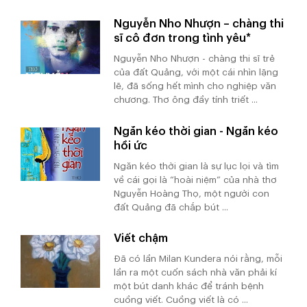
Nguyễn Nho Nhượn – chàng thi
sĩ cô đơn trong tình yêu*
Nguyễn Nho Nhượn - chàng thi sĩ trẻ
của đất Quảng, với một cái nhìn lặng
lẽ, đã sống hết mình cho nghiệp văn
chương. Thơ ông đầy tính triết ...
Ngăn kéo thời gian - Ngăn kéo
hồi ức
Ngăn kéo thời gian là sự lục lọi và tìm
về cái gọi là “hoài niệm” của nhà thơ
Nguyễn Hoàng Thọ, một người con
đất Quảng đã chắp bút ...
Viết chậm
Đã có lần Milan Kundera nói rằng, mỗi
lần ra một cuốn sách nhà văn phải kí
một bút danh khác để tránh bệnh
cuồng viết. Cuồng viết là có ...