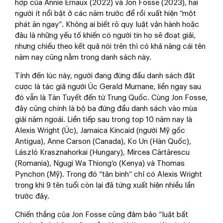
hợp của Annie Ernaux (2022) và Jon Fosse (2023), hai
người ít nổi bật ở các năm trước để rồi xuất hiện “một
phát ăn ngay”. Không ai biết rõ quy luật vận hành hoặc
đâu là những yếu tố khiến có người tin họ sẽ đoạt giải,
nhưng chiếu theo kết quả nói trên thì có khả năng cái tên
năm nay cũng nằm trong danh sách này.
Tính đến lúc này, người đang đứng đầu danh sách đặt
cược là tác giả người Úc Gerald Murnane, liền ngay sau
đó vẫn là Tàn Tuyết đến từ Trung Quốc. Cùng Jon Fosse,
đây cũng chính là bộ ba đứng đầu danh sách vào mùa
giải năm ngoái. Liền tiếp sau trong top 10 năm nay là
Alexis Wright (Úc), Jamaica Kincaid (người Mỹ gốc
Antigua), Anne Carson (Canada), Ko Un (Hàn Quốc),
László Krasznahorkai (Hungary), Mircea Cărtărescu
(Romania), Ngugi Wa Thiong’o (Kenya) và Thomas
Pynchon (Mỹ). Trong đó “tân binh” chỉ có Alexis Wright
trong khi 9 tên tuổi còn lại đã từng xuất hiện nhiều lần
trước đây.
Chiến thắng của Jon Fosse cũng đảm bảo “luật bất