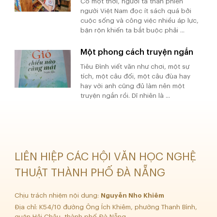
Có một thời, người ta than phiền
người Việt Nam đọc ít sách quá bởi
cuộc sống và công việc nhiều áp lực,
bận rộn khiến ta bắt buộc phải ...
Một phong cách truyện ngắn
Tiêu Đình viết văn như chơi, một sự
tích, một câu đối, một câu đùa hay
hay với anh cũng đủ làm nên một
truyện ngắn rồi. Dĩ nhiên là ...
LIÊN HIỆP CÁC HỘI VĂN HỌC NGHỆ
THUẬT THÀNH PHỐ ĐÀ NẴNG
Chịu trách nhiệm nội dung:
Nguyễn Nho Khiêm
Địa chỉ: K54/10 đường Ông Ích Khiêm, phường Thanh Bình,
quận Hải Châu, thành phố Đà Nẵng