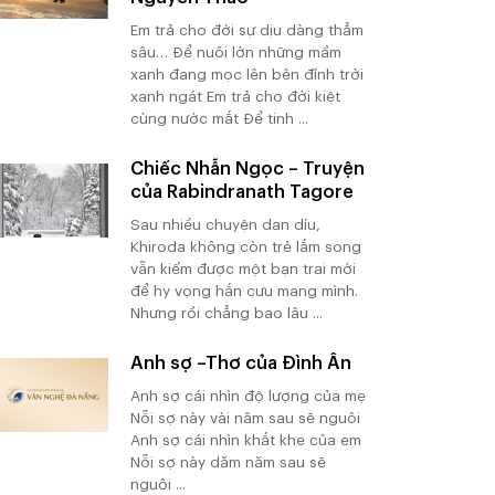
Em trả cho đời sự dịu dàng thẳm
sâu… Để nuôi lớn những mầm
xanh đang mọc lên bên đỉnh trời
xanh ngát Em trả cho đời kiệt
cùng nước mắt Để tinh ...
Chiếc Nhẫn Ngọc – Truyện
của Rabindranath Tagore
Sau nhiều chuyện dan díu,
Khiroda không còn trẻ lắm song
vẫn kiếm được một bạn trai mới
để hy vọng hắn cưu mang mình.
Nhưng rồi chẳng bao lâu ...
Anh sợ –Thơ của Đình Ân
Anh sợ cái nhìn độ lượng của mẹ
Nỗi sợ này vài năm sau sẽ nguôi
Anh sợ cái nhìn khắt khe của em
Nỗi sợ này dăm năm sau sẽ
nguôi ...