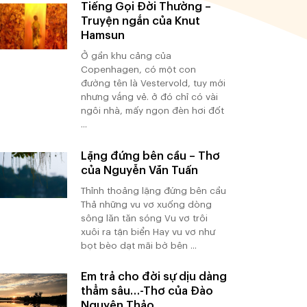
Tiếng Gọi Đời Thường –
Truyện ngắn của Knut
Hamsun
Ở gần khu cảng của
Copenhagen, có một con
đường tên là Vestervold, tuy mới
nhưng vắng vẻ. ở đó chỉ có vài
ngôi nhà, mấy ngọn đèn hơi đốt
...
Lặng đứng bên cầu – Thơ
của Nguyễn Văn Tuấn
Thỉnh thoảng lặng đứng bên cầu
Thả những vu vơ xuống dòng
sông lăn tăn sóng Vu vơ trôi
xuôi ra tận biển Hay vu vơ như
bọt bèo dạt mãi bờ bên ...
Em trả cho đời sự dịu dàng
thẳm sâu…-Thơ của Đào
Nguyên Thảo