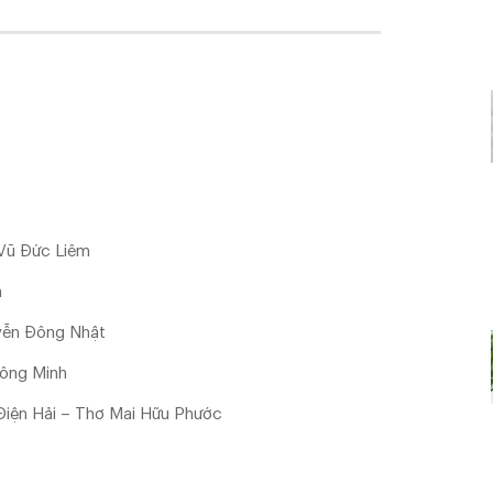
 Vũ Đức Liêm
a
yễn Đông Nhật
Công Minh
Điện Hải – Thơ Mai Hữu Phước