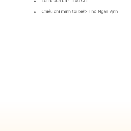
Lời ru của bà - Trúc Chi
Chiều chỉ mình tôi biết- Thơ Ngân Vịnh