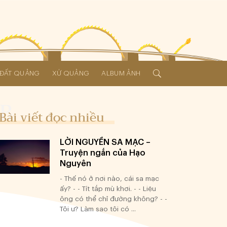
Í ĐẤT QUẢNG
XỨ QUẢNG
ALBUM ẢNH
Bài viết đọc nhiều
LỜI NGUYỀN SA MẠC –
Truyện ngắn của Hạo
Nguyên
- Thế nó ở nơi nào, cái sa mạc
ấy? - - Tít tắp mù khơi. - - Liệu
ông có thể chỉ đường không? - -
Tôi ư? Làm sao tôi có ...