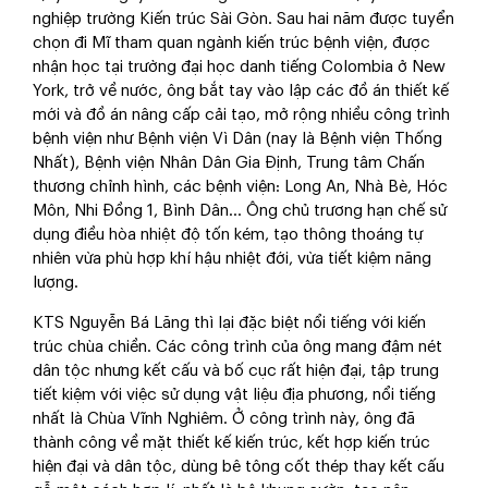
nghiệp trường Kiến trúc Sài Gòn. Sau hai năm được tuyển
chọn đi Mĩ tham quan ngành kiến trúc bệnh viện, được
nhận học tại trường đại học danh tiếng Colombia ở New
York, trở về nước, ông bắt tay vào lập các đồ án thiết kế
mới và đồ án nâng cấp cải tạo, mở rộng nhiều công trình
bệnh viện như Bệnh viện Vì Dân (nay là Bệnh viện Thống
Nhất), Bệnh viện Nhân Dân Gia Định, Trung tâm Chấn
thương chỉnh hình, các bệnh viện: Long An, Nhà Bè, Hóc
Môn, Nhi Đồng 1, Bình Dân... Ông chủ trương hạn chế sử
dụng điều hòa nhiệt độ tốn kém, tạo thông thoáng tự
nhiên vừa phù hợp khí hậu nhiệt đới, vừa tiết kiệm năng
lượng.
KTS Nguyễn Bá Lăng thì lại đặc biệt nổi tiếng với kiến
trúc chùa chiền. Các công trình của ông mang đậm nét
dân tộc nhưng kết cấu và bố cục rất hiện đại, tập trung
tiết kiệm với việc sử dụng vật liệu địa phương, nổi tiếng
nhất là Chùa Vĩnh Nghiêm. Ở công trình này, ông đã
thành công về mặt thiết kế kiến trúc, kết hợp kiến trúc
hiện đại và dân tộc, dùng bê tông cốt thép thay kết cấu