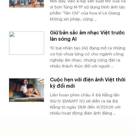
Mới đây, việc ê-kíp sản xuất MV của ca
sĩ Sơn Tùng M-TP sử dụng hình ảnh tác
phẩm “Tàn Chỉ” của họa sĩ Lệ Giang
không xin phép, cũng ...
Giữ bản sắc âm nhạc Việt trước
làn sóng AI
Trí tuệ nhân tạo (AI) đang mở ra những
cơ hội chưa từng có cho ngành công
nghiệp âm nhạc, nhưng cũng đặt ra
nhiều thách thức đối với người ...
Cuộc hẹn với điện ảnh Việt thời
kỳ đổi mới
Liên hoan phim châu Á Đà Nẵng lần
thứ IV (DANAFF IV) sẽ diễn ra tại Đà
Nẵng từ ngày 28/6 đến 4/7/2026 với
nhiều hoạt động điện ảnh đáng ...