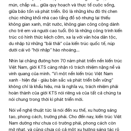
mún, chắp vá… giữa quy hoạch và thực tế cuộc sống,
giữa bảo tồn và phát triển. Đó là những khu đô thị chen
chúc những khối nhà cao tầng đồ sộ nhưng lại thiếu
không gian xanh, mặt nước, không gian công cộng dành
cho trẻ em và người cao tuổi. Đó là những công trình kiến
trúc có hình thức kệch cỡm, xa lạ với văn hóa dân tộc,
du nhập từ những “bãi thải” của kiến trúc quốc tế, núp
dưới cái vỏ “hội nhập” hào nhoáng...
Nhìn lại chặng đường hơn 70 năm phát triển nền kiến trúc
Việt Nam, giới KTS càng nhận rõ trách nhiệm nặng nề và
vinh quang của mình. “Vì một nền kiến trúc Việt Nam
xanh - hiện đại - giàu bản sắc và phát triển bền vững”
không chỉ là khẩu hiệu, mà là nghĩa vụ, trách nhiệm phải
hoàn thành của giới KTS nói riêng và của tất cả chúng ta
nói chung trong thời kì phát triển mới.
Nói về nghệ thuật tức là nói đến xu thế, xu hướng sáng
tạo, phong cách, trường phái. Cho đến nay, kiến trúc Việt
Nam dường như chưa có trường phái, phong cách còn
mờ nhạt, và cũng chưa có cả một xu hướng sáng tác rõ