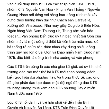
Vào cuối thập niên 1950 và các thập niên 1960 - 1970,
nhóm KTS Nguyễn Văn Hoa - Phạm Văn Thắng - Nguyễn
Quang Nhạc nổi tiếng với hàng loạt công trình mới xây
dựng theo hướng hiện đại như Khách sạn Caravelle,
Xưởng dệt Vinatexco, Nhà máy giấy Cogido ở Biên Hòa,
Ngân hàng Việt Nam Thương tín, Trung tâm văn hóa
Idecaf... Văn phòng kiến trúc uy tín bậc nhất Sài Gòn của
nhóm này là một công ti thiết kế kiến trúc mẫu mực, có
hệ thống tổ chức tốt, đảm nhận xây dựng nhiều công
trình quy mô lớn ở Sài Gòn và khắp miền Nam trước năm
1975, đặc biệt là công trình nhà xưởng và văn phòng.
Các KTS trên cũng là các nhà giáo tài giỏi, có uy tín, chủ
trương đào tạo một thế hệ KTS mới theo phong cách
kiến trúc hiện đại phương Tây. Và trong thực tế, các ông
đã góp phần đào tạo được một đội ngũ đông đảo KTS
tài năng không thua kém các KTS phương Tây ở miền
Nam trước năm 1975.
Lớp KTS nổi danh và trẻ hơn phải kể đến Trần Đình
Quyền và Nguyễn Bá Lăng. KTS Trần Đình Quyền tốt