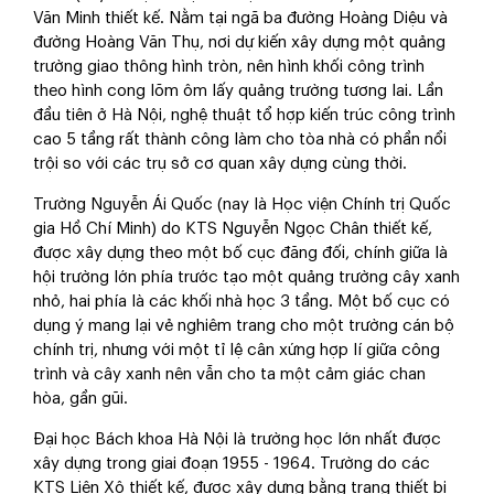
Văn Minh thiết kế. Nằm tại ngã ba đường Hoàng Diệu và
đường Hoàng Văn Thụ, nơi dự kiến xây dựng một quảng
trường giao thông hình tròn, nên hình khối công trình
theo hình cong lõm ôm lấy quảng trường tương lai. Lần
đầu tiên ở Hà Nội, nghệ thuật tổ hợp kiến trúc công trình
cao 5 tầng rất thành công làm cho tòa nhà có phần nổi
trội so với các trụ sở cơ quan xây dựng cùng thời.
Trường Nguyễn Ái Quốc (nay là Học viện Chính trị Quốc
gia Hồ Chí Minh) do KTS Nguyễn Ngọc Chân thiết kế,
được xây dựng theo một bố cục đăng đối, chính giữa là
hội trường lớn phía trước tạo một quảng trường cây xanh
nhỏ, hai phía là các khối nhà học 3 tầng. Một bố cục có
dụng ý mang lại vẻ nghiêm trang cho một trường cán bộ
chính trị, nhưng với một tỉ lệ cân xứng hợp lí giữa công
trình và cây xanh nên vẫn cho ta một cảm giác chan
hòa, gần gũi.
Đại học Bách khoa Hà Nội là trường học lớn nhất được
xây dựng trong giai đoạn 1955 - 1964. Trường do các
KTS Liên Xô thiết kế, được xây dựng bằng trang thiết bị