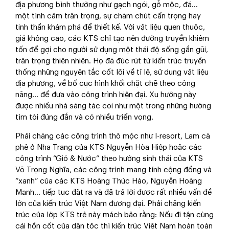
địa phương bình thường như gạch ngói, gỗ mộc, đá...
một tình cảm trân trọng, sự chăm chút cẩn trọng hay
tinh thần khám phá để thiết kế. Với vật liệu quen thuộc,
giá không cao, các KTS chỉ tạo nên đường truyền khiêm
tốn để gợi cho người sử dụng một thái độ sống gần gũi,
trân trọng thiên nhiên. Họ đã đúc rút từ kiến trúc truyền
thống những nguyên tắc cốt lõi về tỉ lệ, sử dụng vật liệu
địa phương, về bố cục hình khối chặt chẽ theo công
năng... để đưa vào công trình hiện đại. Xu hướng này
được nhiều nhà sáng tác coi như một trong những hướng
tìm tòi đúng đắn và có nhiều triển vọng.
Phải chăng các công trình thô mộc như I-resort, Lam cà
phê ở Nha Trang của KTS Nguyễn Hòa Hiệp hoặc các
công trình “Gió & Nước” theo hướng sinh thái của KTS
Võ Trọng Nghĩa, các công trình mang tính cộng đồng và
“xanh” của các KTS Hoàng Thúc Hào, Nguyễn Hoàng
Mạnh… tiếp tục đặt ra và đã trả lời được rất nhiều vấn đề
lớn của kiến trúc Việt Nam đương đại. Phải chăng kiến
trúc của lớp KTS trẻ này mách bảo rằng: Nếu đi tận cùng
cái hồn cốt của dân tộc thì kiến trúc Việt Nam hoàn toàn