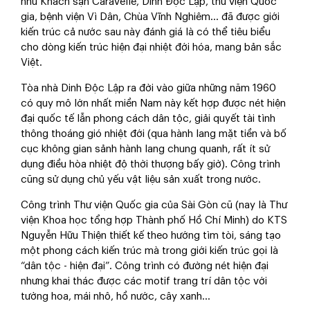
như Khách sạn Caravelle, Dinh Độc Lập, thư viện Quốc
gia, bệnh viện Vì Dân, Chùa Vĩnh Nghiêm... đã được giới
kiến trúc cả nước sau này đánh giá là có thể tiêu biểu
cho dòng kiến trúc hiện đại nhiệt đới hóa, mang bản sắc
Việt.
Tòa nhà Dinh Độc Lập ra đời vào giữa những năm 1960
có quy mô lớn nhất miền Nam này kết hợp được nét hiện
đại quốc tế lẫn phong cách dân tộc, giải quyết tài tình
thông thoáng gió nhiệt đới (qua hành lang mặt tiền và bố
cục không gian sảnh hành lang chung quanh, rất ít sử
dụng điều hòa nhiệt độ thời thượng bấy giờ). Công trình
cũng sử dụng chủ yếu vật liệu sản xuất trong nước.
Công trình Thư viện Quốc gia của Sài Gòn cũ (nay là Thư
viện Khoa học tổng hợp Thành phố Hồ Chí Minh) do KTS
Nguyễn Hữu Thiện thiết kế theo hướng tìm tòi, sáng tạo
một phong cách kiến trúc mà trong giới kiến trúc gọi là
“dân tộc - hiện đại”. Công trình có đường nét hiện đại
nhưng khai thác được các motif trang trí dân tộc với
tường hoa, mái nhô, hồ nước, cây xanh…