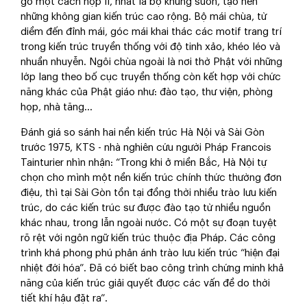
gỗ một cách hợp lí, nhất là bộ khung sườn, tạo nên
những không gian kiến trúc cao rộng. Bộ mái chùa, từ
diềm đến đỉnh mái, góc mái khai thác các motif trang trí
trong kiến trúc truyền thống với độ tinh xảo, khéo léo và
nhuần nhuyễn. Ngôi chùa ngoài là nơi thờ Phật với những
lớp lang theo bố cục truyền thống còn kết hợp với chức
năng khác của Phật giáo như: đào tạo, thư viện, phòng
họp, nhà tăng...
Đánh giá so sánh hai nền kiến trúc Hà Nội và Sài Gòn
trước 1975, KTS - nhà nghiên cứu người Pháp Francois
Tainturier nhìn nhận: “Trong khi ở miền Bắc, Hà Nội tự
chọn cho mình một nền kiến trúc chính thức thường đơn
điệu, thì tại Sài Gòn tồn tại đồng thời nhiều trào lưu kiến
trúc, do các kiến trúc sư được đào tạo từ nhiều nguồn
khác nhau, trong lẫn ngoài nước. Có một sự đoạn tuyệt
rõ rệt với ngôn ngữ kiến trúc thuộc địa Pháp. Các công
trình khá phong phú phản ánh trào lưu kiến trúc “hiện đại
nhiệt đới hóa”. Đã có biết bao công trình chứng minh khả
năng của kiến trúc giải quyết được các vấn đề do thời
tiết khí hậu đặt ra”.