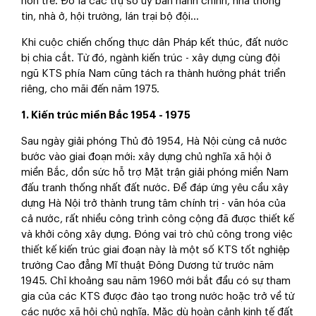
non trẻ. Đó là các trụ sở ủy ban hành chính, nhà thông
tin, nhà ở, hội trường, lán trại bộ đội...
Khi cuộc chiến chống thực dân Pháp kết thúc, đất nước
bị chia cắt. Từ đó, ngành kiến trúc - xây dựng cùng đội
ngũ KTS phía Nam cũng tách ra thành hướng phát triển
riêng, cho mãi đến năm 1975.
1. Kiến trúc miền Bắc 1954 - 1975
Sau ngày giải phóng Thủ đô 1954, Hà Nội cùng cả nước
bước vào giai đoạn mới: xây dựng chủ nghĩa xã hội ở
miền Bắc, dồn sức hỗ trợ Mặt trận giải phóng miền Nam
đấu tranh thống nhất đất nước. Để đáp ứng yêu cầu xây
dựng Hà Nội trở thành trung tâm chính trị - văn hóa của
cả nước, rất nhiều công trình công cộng đã được thiết kế
và khởi công xây dựng. Đóng vai trò chủ công trong việc
thiết kế kiến trúc giai đoạn này là một số KTS tốt nghiệp
trường Cao đẳng Mĩ thuật Đông Dương từ trước năm
1945. Chỉ khoảng sau năm 1960 mới bắt đầu có sự tham
gia của các KTS được đào tạo trong nước hoặc trở về từ
các nước xã hội chủ nghĩa. Mặc dù hoàn cảnh kinh tế đất