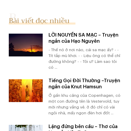
Bài viết đọc nhiều
LỜI NGUYỀN SA MẠC – Truyện
ngắn của Hạo Nguyên
- Thế nó ở nơi nào, cái sa mạc ấy? - -
Tít tắp mù khơi. - - Liệu ông có thể chỉ
đường không? - - Tôi ư? Làm sao tôi
có ...
Tiếng Gọi Đời Thường –Truyện
ngắn của Knut Hamsun
Ở gần khu cảng của Copenhagen, có
một con đường tên là Vestervold, tuy
mới nhưng vắng vẻ. ở đó chỉ có vài
ngôi nhà, mấy ngọn đèn hơi đốt ...
Lặng đứng bên cầu – Thơ của