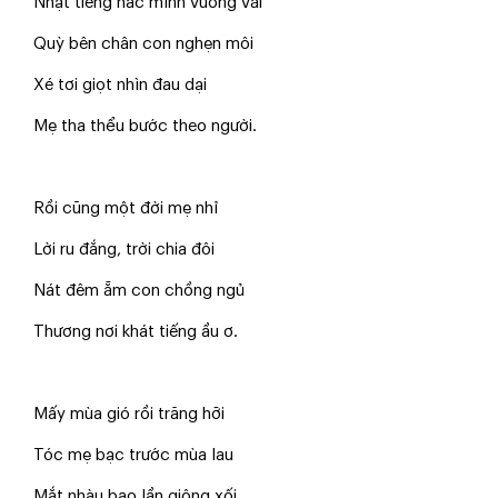
Nhặt tiếng nấc mình vương vãi
Quỳ bên chân con nghẹn môi
Xé tơi giọt nhìn đau dại
Mẹ tha thểu bước theo người.
Rồi cũng một đời mẹ nhỉ
Lời ru đắng, trời chia đôi
Nát đêm ẵm con chồng ngủ
Thương nơi khát tiếng ầu ơ.
Mấy mùa gió rồi trăng hỡi
Tóc mẹ bạc trước mùa lau
Mắt nhàu bao lần giông xối