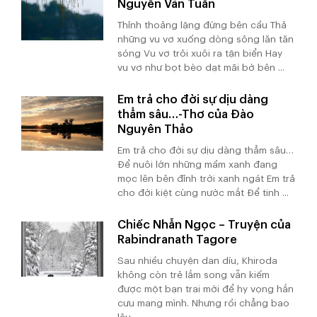
Nguyễn Văn Tuấn
Thỉnh thoảng lặng đứng bên cầu Thả
những vu vơ xuống dòng sông lăn tăn
sóng Vu vơ trôi xuôi ra tận biển Hay
vu vơ như bọt bèo dạt mãi bờ bên ...
Em trả cho đời sự dịu dàng
thẳm sâu…-Thơ của Đào
Nguyên Thảo
Em trả cho đời sự dịu dàng thẳm sâu…
Để nuôi lớn những mầm xanh đang
mọc lên bên đỉnh trời xanh ngát Em trả
cho đời kiệt cùng nước mắt Để tinh ...
Chiếc Nhẫn Ngọc – Truyện của
Rabindranath Tagore
Sau nhiều chuyện dan díu, Khiroda
không còn trẻ lắm song vẫn kiếm
được một bạn trai mới để hy vọng hắn
cưu mang mình. Nhưng rồi chẳng bao