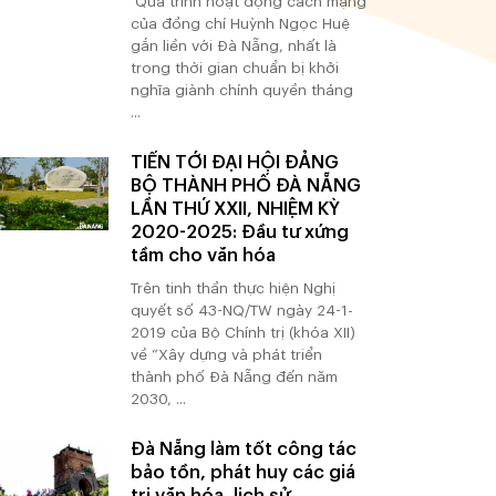
Quá trình hoạt động cách mạng
của đồng chí Huỳnh Ngọc Huệ
gắn liền với Đà Nẵng, nhất là
trong thời gian chuẩn bị khởi
nghĩa giành chính quyền tháng
...
TIẾN TỚI ĐẠI HỘI ĐẢNG
BỘ THÀNH PHỐ ĐÀ NẴNG
LẦN THỨ XXII, NHIỆM KỲ
2020-2025: Đầu tư xứng
tầm cho văn hóa
Trên tinh thần thực hiện Nghị
quyết số 43-NQ/TW ngày 24-1-
2019 của Bộ Chính trị (khóa XII)
về “Xây dựng và phát triển
thành phố Đà Nẵng đến năm
2030, ...
Đà Nẵng làm tốt công tác
bảo tồn, phát huy các giá
trị văn hóa, lịch sử