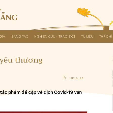
GIẢ
SÁNG TÁC
NGHIÊN CỨU - TRAO ĐỔI
TƯ LIỆU
TẠP CH
Các kỳ Đại hội Liên hiệp Hội
ẻ yêu thương
Chia sẻ
g tác phẩm đề cập về dịch Covid-19 vẫn