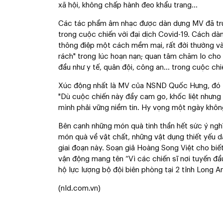
xã hội, không chấp hành đeo khẩu trang…
Các tác phẩm âm nhạc được dàn dựng MV đã truy
trong cuộc chiến với đại dịch Covid-19. Cách dàn
thông điệp một cách mềm mại, rất đời thường và 
rách" trong lúc hoạn nạn; quan tâm chăm lo cho 
đầu như y tế, quân đội, công an... trong cuộc ch
Xúc động nhất là MV của NSND Quốc Hưng, đó là l
"Dù cuộc chiến này đầy cam go, khốc liệt nhưng 
mình phải vững niềm tin. Hy vọng một ngày không
Bên cạnh những món quà tinh thần hết sức ý ngh
món quà về vật chất, những vật dụng thiết yếu dà
giai đoạn này. Soạn giả Hoàng Song Việt cho biế
vận động mang tên “Vì các chiến sĩ nơi tuyến đầ
hộ lực lượng bộ đội biên phòng tại 2 tỉnh Long A
(nld.com.vn)