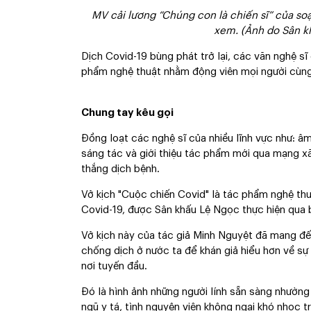
MV cải lương “Chúng con là chiến sĩ” của s
xem. (Ảnh do Sân k
Dịch Covid-19 bùng phát trở lại, các văn nghệ s
phẩm nghệ thuật nhằm động viên mọi người cùng 
Chung tay kêu gọi
Đồng loạt các nghệ sĩ của nhiều lĩnh vực như: â
sáng tác và giới thiệu tác phẩm mới qua mạng xã
thắng dịch bệnh.
Vở kịch "Cuộc chiến Covid" là tác phẩm nghệ th
Covid-19, được Sân khấu Lệ Ngọc thực hiện qua
Vở kịch này của tác giả Minh Nguyệt đã mang đế
chống dịch ở nước ta để khán giả hiểu hơn về sự 
nơi tuyến đầu.
Đó là hình ảnh những người lính sẵn sàng nhường
ngũ y tá, tình nguyện viên không ngại khó nhọc 