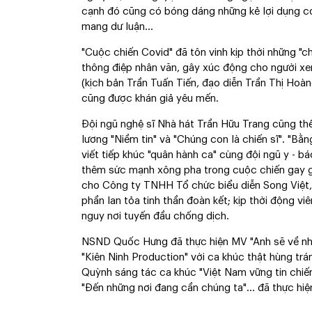
cạnh đó cũng có bóng dáng những kẻ lợi dụng cơ h
mang dư luận…
"Cuộc chiến Covid" đã tôn vinh kịp thời những "ch
thông điệp nhân văn, gây xúc động cho người xe
(kịch bản Trần Tuấn Tiến, đạo diễn Trần Thị Hoà
cũng được khán giả yêu mến.
Đội ngũ nghệ sĩ Nhà hát Trần Hữu Trang cũng th
lương "Niềm tin" và "Chúng con là chiến sĩ". "B
viết tiếp khúc "quân hành ca" cùng đội ngũ y - bác
thêm sức mạnh xông pha trong cuộc chiến gay go
cho Công ty TNHH Tổ chức biểu diễn Song Việt, 
phần lan tỏa tinh thần đoàn kết; kịp thời động viên
nguy nơi tuyến đầu chống dịch.
NSND Quốc Hưng đã thực hiện MV "Anh sẽ về nh
"Kiên Ninh Production" với ca khúc thật hùng trá
Quỳnh sáng tác ca khúc "Việt Nam vững tin chiến
"Đến những nơi đang cần chúng ta"… đã thực hi