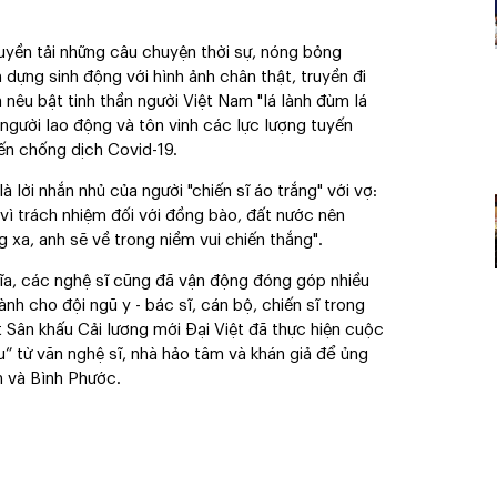
ền tải những câu chuyện thời sự, nóng bỏng
 dựng sinh động với hình ảnh chân thật, truyền đi
nêu bật tinh thần người Việt Nam "lá lành đùm lá
người lao động và tôn vinh các lực lượng tuyến
iến chống dịch Covid-19.
ời nhắn nhủ của người "chiến sĩ áo trắng" với vợ:
vì trách nhiệm đối với đồng bào, đất nước nên
 xa, anh sẽ về trong niềm vui chiến thắng".
ĩa, các nghệ sĩ cũng đã vận động đóng góp nhiều
nh cho đội ngũ y - bác sĩ, cán bộ, chiến sĩ trong
t Sân khấu Cải lương mới Đại Việt đã thực hiện cuộc
u” từ văn nghệ sĩ, nhà hảo tâm và khán giả để ủng
n và Bình Phước.