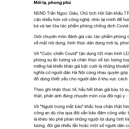
Mới lạ, phong phú
NSND Trần Ngọc Giàu, Chủ tịch Hội Sân khấu TP 
cận nhiều hơn với công nghệ, nhìn lại mình để hư
bá và lan tỏa tác phẩm phòng chống dịch Covid
Giới chuyên môn đánh giá các tác phẩm phòng 
về mặt nội dung, hình thức dàn dựng mới lạ, pho
Vở "Cuộc chiến Covid" tận dụng tốt màn hình LE
phóng sự ấn tượng và chân thực về lực lượng t
miếng hài khiến khán giả bật cười là những khoản
nghĩa cử người dân Hà Nội cùng nhau quyên góp 
đồ dùng thiết yếu cho người dân ở khu vực cách 
Theo ghi nhận thực tế, hầu hết khán giả bày tỏ s
thật, phản ánh đúng chuyên môn của đội ngũ y - 
Vở "Người trong mắt bão" khắc họa chân thật hình
công an dù cha qua đời vẫn bảo đảm công việc tạ
là khéo léo phê phán những người lợi dụng tình 
lượng, đội giá nhiều lần hoặc một số người dân c