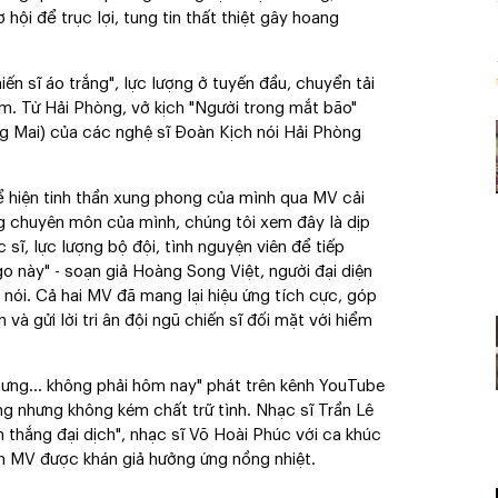
ội để trục lợi, tung tin thất thiệt gây hoang
iến sĩ áo trắng", lực lượng ở tuyến đầu, chuyển tải
m. Từ Hải Phòng, vở kịch "Người trong mắt bão"
ng Mai) của các nghệ sĩ Đoàn Kịch nói Hải Phòng
ể hiện tinh thần xung phong của mình qua MV cải
ằng chuyên môn của mình, chúng tôi xem đây là dịp
 sĩ, lực lượng bộ đội, tình nguyện viên để tiếp
 này" - soạn giả Hoàng Song Việt, người đại diện
nói. Cả hai MV đã mang lại hiệu ứng tích cực, góp
 và gửi lời tri ân đội ngũ chiến sĩ đối mặt với hiểm
ưng… không phải hôm nay" phát trên kênh YouTube
ng nhưng không kém chất trữ tình. Nhạc sĩ Trần Lê
 thắng đại dịch", nhạc sĩ Võ Hoài Phúc với ca khúc
ện MV được khán giả hưởng ứng nồng nhiệt.