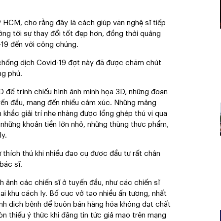
HCM, cho rằng đây là cách giúp văn nghệ sĩ tiếp
ớng tới sự thay đổi tốt đẹp hơn, đồng thời quảng
-19 đến với công chúng.
chống dịch Covid-19 đợt này đã được chăm chút
ng phú.
D để trình chiếu hình ảnh minh họa 3D, những đoạn
uyến đầu, mang đến nhiều cảm xúc. Những mảng
h khắc giải trí nhẹ nhàng được lồng ghép thú vị qua
những khoản tiền lớn nhỏ, những thùng thực phẩm,
ly.
ự thích thú khi nhiều đạo cụ được đầu tư rất chân
bác sĩ.
 ảnh các chiến sĩ ở tuyến đầu, như các chiến sĩ
i khu cách ly. Bố cục vở tạo nhiều ấn tượng, nhất
hình dịch bệnh để buôn bán hàng hóa không đạt chất
òn thiếu ý thức khi đăng tin tức giả mạo trên mạng