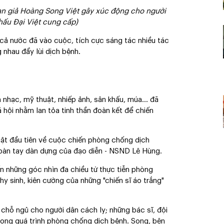
oạn giả Hoàng Song Việt gây xúc động cho người
hấu Đại Việt cung cấp)
ĩ cả nước đã vào cuộc, tích cực sáng tác nhiều tác
nhau đẩy lùi dịch bệnh.
m nhạc, mỹ thuật, nhiếp ảnh, sân khấu, múa… đã
 hội nhằm lan tỏa tinh thần đoàn kết để chiến
uật đầu tiên về cuộc chiến phòng chống dịch
 bàn tay dàn dựng của đạo diễn - NSND Lê Hùng.
n những góc nhìn đa chiều từ thực tiễn phòng
hy sinh, kiên cường của những "chiến sĩ áo trắng"
 chỗ ngủ cho người dân cách ly; những bác sĩ, đội
trong quá trình phòng chống dịch bệnh. Song, bên