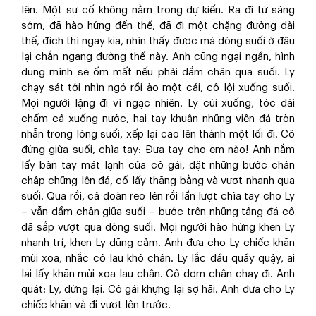
lên. Một sự cố không nằm trong dự kiến. Ra đi từ sáng
sớm, đã hào hứng đến thế, đã đi một chặng đường dài
thế, đích thì ngay kia, nhìn thấy được mà dòng suối ở đâu
lại chắn ngang đường thế này. Anh cũng ngại ngần, hình
dung mình sẽ ốm mất nếu phải dầm chân qua suối. Ly
chạy sát tới nhìn ngó rồi ào một cái, cô lội xuống suối.
Mọi người lặng đi vì ngạc nhiên. Ly cúi xuống, tóc dài
chấm cả xuống nước, hai tay khuân những viên đá tròn
nhẵn trong lòng suối, xếp lại cao lên thành một lối đi. Cô
đứng giữa suối, chìa tay: Đưa tay cho em nào! Anh nắm
lấy bàn tay mát lạnh của cô gái, đặt những bước chân
chập chững lên đá, cố lấy thăng bằng và vượt nhanh qua
suối. Qua rồi, cả đoàn reo lên rồi lần lượt chìa tay cho Ly
– vẫn dầm chân giữa suối – bước trên những tảng đá cô
đã sắp vượt qua dòng suối. Mọi người hào hứng khen Ly
nhanh trí, khen Ly dũng cảm. Anh đưa cho Ly chiếc khăn
mùi xoa, nhắc cô lau khô chân. Ly lắc đầu quầy quậy, ai
lại lấy khăn mùi xoa lau chân. Cô dợm chân chạy đi. Anh
quát: Ly, dừng lại. Cô gái khựng lại sợ hãi. Anh đưa cho Ly
chiếc khăn và đi vượt lên trước.