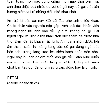
toán toán, món nào cũng giống món nào thôi. Xem ra,
anh thua thiệt quá nhiều so với cô gái này, cô gái biết tận
hưởng niềm vui từ những điều nhỏ nhặt nhất.
Em trả lại sếp cái này. Cô gái đưa cho anh chiếc khăn.
Chiếc khăn vẫn nguyên nếp gấp. Anh thở dài: Nhân viên
không nghe lời lãnh đạo rồi. Ly cười không nói gì. Hai
người ngồi im lặng cạnh nhau trên bục thềm đá trước nhà
thờ. Đêm đã rất khuya, rất lạnh. Anh cảm nhận được hơi
ấm thanh xuân từ màng tang của cô gái đang ngồi sát
bên anh, trong lòng trào lên niềm hạnh phúc cồn cào.
Ngồi đây lâu anh sẽ ốm mất, anh già rồi – anh cười buồn
nói với cô gái. Hai người lặng lẽ bước đi, tay anh nắm
chặt bàn tay cô, đang run rẩy vì xúc động hay là vì lạnh.
P.T.T.M
(daibieunhandan.vn)