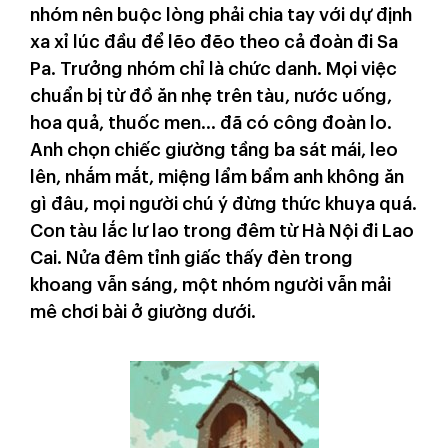
nhóm nên buộc lòng phải chia tay với dự định
xa xỉ lúc đầu để lẽo đẽo theo cả đoàn đi Sa
Pa. Trưởng nhóm chỉ là chức danh. Mọi việc
chuẩn bị từ đồ ăn nhẹ trên tàu, nước uống,
hoa quả, thuốc men… đã có công đoàn lo.
Anh chọn chiếc giường tầng ba sát mái, leo
lên, nhắm mắt, miệng lẩm bẩm anh không ăn
gì đâu, mọi người chú ý đừng thức khuya quá.
Con tàu lắc lư lao trong đêm từ Hà Nội đi Lao
Cai. Nửa đêm tỉnh giấc thấy đèn trong
khoang vẫn sáng, một nhóm người vẫn mải
mê chơi bài ở giường dưới.