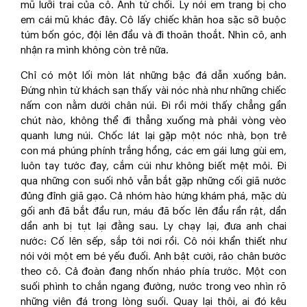
mũ lưỡi trai của cô. Anh từ chối. Ly nói em trang bị cho
em cái mũ khác đây. Cô lấy chiếc khăn hoa sặc sỡ buộc
túm bốn góc, đội lên đầu và đi thoăn thoắt. Nhìn cô, anh
nhận ra mình không còn trẻ nữa.
Chỉ có một lối mòn lát những bậc đá dẫn xuống bản.
Đứng nhìn từ khách sạn thấy vài nóc nhà như những chiếc
nấm con nằm dưới chân núi. Đi rồi mới thấy chẳng gần
chút nào, không thể đi thẳng xuống mà phải vòng vèo
quanh lưng núi. Chốc lát lại gặp một nóc nhà, bọn trẻ
con má phúng phính trắng hồng, các em gái lưng gùi em,
luôn tay tước đay, cắm cúi như không biết mệt mỏi. Đi
qua những con suối nhỏ vẫn bắt gặp những cối giã nước
đủng đỉnh giã gạo. Cả nhóm hào hứng khám phá, mặc dù
gối anh đã bắt đầu run, máu đã bốc lên đầu rần rật, dần
dần anh bị tụt lại đằng sau. Ly chạy lại, đưa anh chai
nước: Cố lên sếp, sắp tới nơi rồi. Cô nói khẩn thiết như
nói với một em bé yếu đuối. Anh bật cười, rảo chân bước
theo cô. Cả đoàn đang nhốn nháo phía trước. Một con
suối phình to chắn ngang đường, nước trong veo nhìn rõ
những viên đá trong lòng suối. Quay lại thôi, ai đó kêu