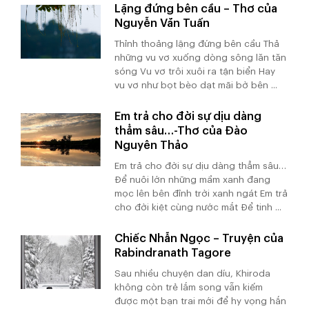
Lặng đứng bên cầu – Thơ của
Nguyễn Văn Tuấn
Thỉnh thoảng lặng đứng bên cầu Thả
những vu vơ xuống dòng sông lăn tăn
sóng Vu vơ trôi xuôi ra tận biển Hay
vu vơ như bọt bèo dạt mãi bờ bên ...
Em trả cho đời sự dịu dàng
thẳm sâu…-Thơ của Đào
Nguyên Thảo
Em trả cho đời sự dịu dàng thẳm sâu…
Để nuôi lớn những mầm xanh đang
mọc lên bên đỉnh trời xanh ngát Em trả
cho đời kiệt cùng nước mắt Để tinh ...
Chiếc Nhẫn Ngọc – Truyện của
Rabindranath Tagore
Sau nhiều chuyện dan díu, Khiroda
không còn trẻ lắm song vẫn kiếm
được một bạn trai mới để hy vọng hắn