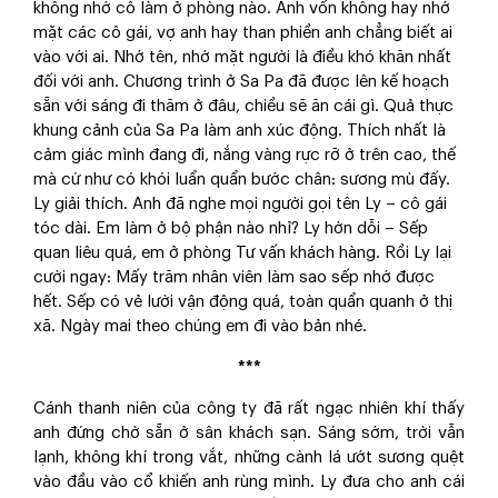
không nhớ cô làm ở phòng nào. Anh vốn không hay nhớ
mặt các cô gái, vợ anh hay than phiền anh chẳng biết ai
vào với ai. Nhớ tên, nhớ mặt người là điều khó khăn nhất
đối với anh. Chương trình ở Sa Pa đã được lên kế hoạch
sẵn với sáng đi thăm ở đâu, chiều sẽ ăn cái gì. Quả thực
khung cảnh của Sa Pa làm anh xúc động. Thích nhất là
cảm giác mình đang đi, nắng vàng rực rỡ ở trên cao, thế
mà cứ như có khói luẩn quẩn bước chân: sương mù đấy.
Ly giải thích. Anh đã nghe mọi người gọi tên Ly – cô gái
tóc dài. Em làm ở bộ phận nào nhỉ? Ly hờn dỗi – Sếp
quan liêu quá, em ở phòng Tư vấn khách hàng. Rồi Ly lại
cười ngay: Mấy trăm nhân viên làm sao sếp nhớ được
hết. Sếp có vẻ lười vận động quá, toàn quẩn quanh ở thị
xã. Ngày mai theo chúng em đi vào bản nhé.
***
Cánh thanh niên của công ty đã rất ngạc nhiên khí thấy
anh đứng chờ sẵn ở sân khách sạn. Sáng sớm, trời vẫn
lạnh, không khí trong vắt, những cành lá ướt sương quệt
vào đầu vào cổ khiến anh rùng mình. Ly đưa cho anh cái