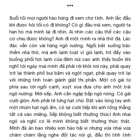
***
Buổi tối mọi người hào hứng đi xem chợ tình. Anh lắc đầu
khi được hỏi tối có đi không? Có gì đâu mà xem, người ta
hẹn hò mà mình lại đi nhìn. Ai nhìn các cậu thế các cậu
có chịu được không? Anh đi một mình ra nhà thờ đá. Lác
đác vẫn còn vài hàng ngô nướng. Ngồi bệt xuống bậc
thềm nhà thờ, má anh lạnh toát vì gió lạnh, hít đầy vào
buồng phổi hơi lạnh của đêm núi cao anh thấy buồn khi
nghĩ tới ngày mai mình đã phải rời khỏi nơi này, phải quay
trở lại thành phố bụi bặm và ngột ngạt, phải quay trở lại
với những tính toán giành giật thị phần. Một cô gái từ
phía sau tới ngồi cạnh, xuýt xoa đưa cho anh một trái
ngô nướng: Mời sếp. Anh cắn ngập bắp ngô nóng. Cô gái
cười giòn: Anh phải tẽ từng hạt chứ. Đặt vào lòng tay anh
một nhúm hạt ngô ấm, cô lại cười tiếp khi anh tống thẳng
tất cả vào miệng. Sếp không biết thưởng thức! Anh nhai
ngô và nghĩ có lẽ mình không biết thưởng thức thật.
Mình đã ăn bao nhiêu sơn hào hải vị nhưng vừa nhai vừa
chăm chăm lắng nghe đối tác nói gì, đầu thì tính tính