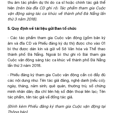
thu âm tác phẩm dự thi do ca sĩ hoặc chính tác giả thể
hiện
(trên bìa đĩa CD ghi rõ: Tác phẩm tham gia Cuộc
vận động sáng tác ca khúc về thành phố Đà Nẵng lần
thứ 3 năm 2018).
5. Quy định về tài liệu gửi Ban tổ chức
- Các tác phẩm tham gia Cuộc vận động (gồm bản ký
âm và đĩa CD và Phiếu đăng ký dự thi) được cho vào 01
bì thư được dán kín và gửi về Sở Văn hóa và Thể thao
thành phố Đà Nẵng. Ngoài bì thư ghi rõ Bài tham gia
Cuộc vận động sáng tác ca khúc về thành phố Đà Nẵng
lần thứ 3 năm 2018.
- Phiếu đăng ký tham gia Cuộc vận động cần có đầy đủ
các nội dung như: Tên tác giả đăng, nghệ danh (nếu có);
ngày, tháng, năm sinh; quê quán, thường trú; số chứng
minh nhân dân; địa chỉ liên hệ; số điện thoại liên lạc; Tên
tác phẩm, tên tác giả vầ đồng tác giả.
(Đính kèm Phiếu đăng ký tham gia Cuộc vận động
tại
Thông báo)