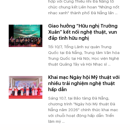
hợp với Cung Thiếu nhi Đà Nẵng tổ
chức chung kết Liên hoan "Những nốt
nhạc xanh" thành phố Đà Nẵng lần ...
Giao hưởng “Hữu nghị Trường
Xuân” kết nối nghệ thuật, vun
đắp tình hữu nghị
Tối 10/7, Tổng Lãnh sự quán Trung
Quốc tại Đà Nẵng, Trung tâm Văn hóa
Trung Quốc tại Hà Nội, Học viện Nghệ
thuật Quảng Tây và Hội Nhạc sĩ ...
Khai mạc Ngày hội Mỹ thuật với
nhiều trải nghiệm nghệ thuật
hấp dẫn
Sáng 10.7, tại Bảo tàng Đà Nẵng,
chương trình "Ngày hội Mỹ thuật Đà
Nẵng năm 2026" chính thức khai mạc
với chuỗi hoạt động hấp dẫn: Triển
lãm mỹ ...