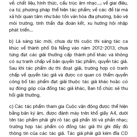
về: chất liệu, hình thức, cấu trúc âm nhạc…; về giai điệu,
ca từ, phương pháp thể hiện tác phẩm; về các đề tài mà
xã hội quan tâm như bảo tồn văn hóa địa phương, bảo vệ
môi trường, tinh thần đại đoàn kết, xu hướng hội nhập
phát triển…
b) Là sáng tác mới, chưa dự thi cuộc thi sáng tác ca
khúc về thành phố Đà Nẵng vào năm 2012-2013, chưa
từng đạt các giải thưởng cấp thành phố khác và không
có sự tranh chấp về bản quyền tác phẩm, quyền tác giả.
Sau khi tác phẩm dự thi đoạt giải, trường hợp có tranh
chấp về quyền tác giả và được cơ quan có thẩm quyền
công bố tác phẩm đạt giải thuộc tác giả khác hoặc có
sự đóng góp của đồng tác giả khác, Ban tổ chức sẽ thu
hồi giải thưởng.
c) Các tác phẩm tham gia Cuộc vận động được thể hiện
bằng bản ký âm, được đánh máy trên khổ giấy A4, dưới
tên tác phẩm phải ghi rõ tác giả phần lời và phần nhạc;
trường hợp tác phẩm có đồng tác giả thì ghi đầy đủ
thông tin của các tác giả.
Tác giả phải gửi kèm đĩa CD