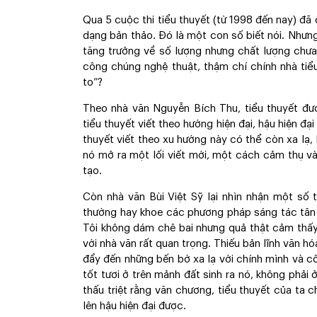
Qua 5 cuộc thi tiểu thuyết (từ 1998 đến nay) đã
dạng bản thảo. Đó là một con số biết nói. Nhưng
tăng trưởng về số lượng nhưng chất lượng chư
công chúng nghệ thuật, thậm chí chính nhà tiể
to”?
Theo nhà văn Nguyễn Bích Thu, tiểu thuyết đư
tiểu thuyết viết theo hướng hiện đại, hậu hiện đạ
thuyết viết theo xu hướng này có thể còn xa lạ
nó mở ra một lối viết mới, một cách cảm thụ và
tạo.
Còn nhà văn Bùi Việt Sỹ lại nhìn nhận một số
thường hay khoe các phương pháp sáng tác tân
Tôi không dám chê bai nhưng quả thật cảm thấy 
với nhà văn rất quan trọng. Thiếu bản lĩnh văn hó
đẩy đến những bến bờ xa lạ với chính mình và c
tốt tươi ở trên mảnh đất sinh ra nó, không phải
thấu triệt rằng văn chương, tiểu thuyết của ta 
lên hậu hiện đại được.