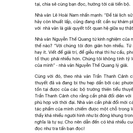
tại, chia sẻ cùng bạn đọc, hướng tới cái tiến bộ.
Nhà văn Lê Hoài Nam nhấn mạnh: “Đề tài lịch sử
hãy còn khuất lấp, cũng đang rất cần sự khám ph
với nhà văn là giải quyết tốt quan hệ giữa sự thậ
Nhà văn Nguyễn Thế Quang từ kinh nghiệm của mì
thế nào? “Với chúng tôi đơn giản hơn nhiều. T
hay ít. Viết để giải trí, để giễu nhại thì hư cấu, 
tố thực phải nhiều hơn. Chúng tôi không tính tỷ l
của mình” - nhà văn Nguyễn Thế Quang lý giải.
Cùng với đó, theo nhà văn Trần Thanh Cảnh ch
thuyết đã và đang bị thu hẹp dần bởi các phương
tồn tại được của các bộ trường thiên tiểu thuy
Trần Thanh Cảnh cho rằng cần phải đối diện với
phù hợp với thời đại. Nhà văn cần phải đổi mới 
tác phẩm của mình chiếm được một chỗ trong lòn
thấy khá nhiều người hình như bị đóng khung tron
nghĩa là tự sự. Cho nên dẫn đến có khá nhiều cu
đọc như tra tấn bạn đọc!