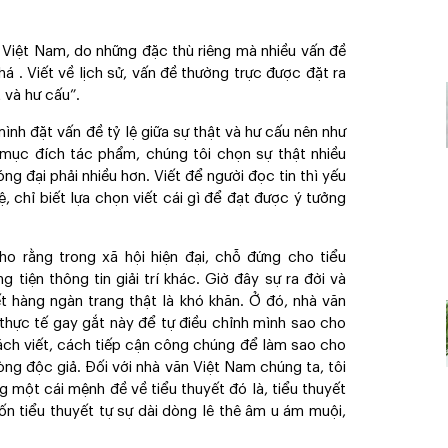
 Việt Nam, do những đặc thù riêng mà nhiều vấn đề
á . Viết về lịch sử, vấn đề thường trực được đặt ra
t và hư cấu”.
nh đặt vấn đề tỷ lệ giữa sự thật và hư cấu nên như
ừ mục đích tác phẩm, chúng tôi chọn sự thật nhiều
phóng đại phải nhiều hơn. Viết để người đọc tin thì yếu
ệ, chỉ biết lựa chọn viết cái gì để đạt được ý tưởng
o rằng trong xã hội hiện đại, chỗ đứng cho tiểu
 tiện thông tin giải trí khác. Giờ đây sự ra đời và
ết hàng ngàn trang thật là khó khăn. Ở đó, nhà văn
 thực tế gay gắt này để tự điều chỉnh mình sao cho
cách viết, cách tiếp cận công chúng để làm sao cho
g độc giả. Đối với nhà văn Việt Nam chúng ta, tôi
g một cái mệnh đề về tiểu thuyết đó là, tiểu thuyết
ốn tiểu thuyết tự sự dài dòng lê thê âm u ám muội,