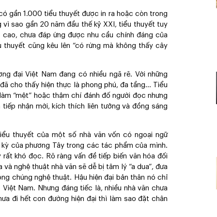
 có gần 1.000 tiểu thuyết được in ra hoặc còn trong
 vì sao gần 20 năm đầu thế kỷ XXI, tiểu thuyết tuy
a cao, chưa đáp ứng được nhu cầu chính đáng của
u thuyết cũng kêu lên “có rừng mà không thấy cây
ơng đại Việt Nam đang có nhiều ngã rẽ. Với những
i đã cho thấy hiện thực là phong phú, đa tầng... Tiểu
, làm “mệt” hoặc thậm chí đánh đố người đọc nhưng
 tiếp nhận mới, kích thích liên tưởng và đồng sáng
 tiểu thuyết của một số nhà văn vốn có ngoại ngữ
 kỳ của phương Tây trong các tác phẩm của mình.
rất khó đọc. Rõ ràng vấn đề tiếp biến văn hóa đối
a và nghệ thuật nhà văn sẽ dễ bị tâm lý “a dua”, đưa
ông chúng nghệ thuật. Hậu hiện đại bản thân nó chỉ
 ở Việt Nam. Nhưng đáng tiếc là, nhiều nhà văn chưa
chưa đi hết con đường hiện đại thì làm sao đặt chân