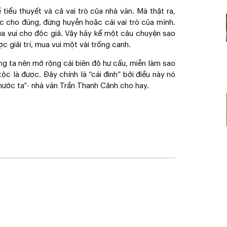
ề tiểu thuyết và cả vai trò của nhà văn. Mà thật ra,
hức cho đúng, đừng huyễn hoặc cái vai trò của mình.
ua vui cho độc giả. Vậy hãy kể một câu chuyện sao
giải trí, mua vui một vài trống canh.
húng ta nên mở rộng cái biên độ hư cấu, miễn làm sao
ộc là được. Đây chính là “cái đinh” bởi điều này nó
nước ta”- nhà văn Trần Thanh Cảnh cho hay.