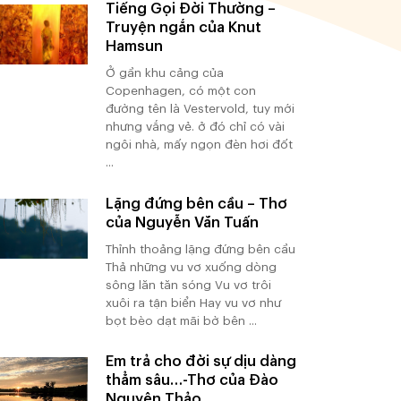
Tiếng Gọi Đời Thường –
Truyện ngắn của Knut
Hamsun
Ở gần khu cảng của
Copenhagen, có một con
đường tên là Vestervold, tuy mới
nhưng vắng vẻ. ở đó chỉ có vài
ngôi nhà, mấy ngọn đèn hơi đốt
...
Lặng đứng bên cầu – Thơ
của Nguyễn Văn Tuấn
Thỉnh thoảng lặng đứng bên cầu
Thả những vu vơ xuống dòng
sông lăn tăn sóng Vu vơ trôi
xuôi ra tận biển Hay vu vơ như
bọt bèo dạt mãi bờ bên ...
Em trả cho đời sự dịu dàng
thẳm sâu…-Thơ của Đào
Nguyên Thảo