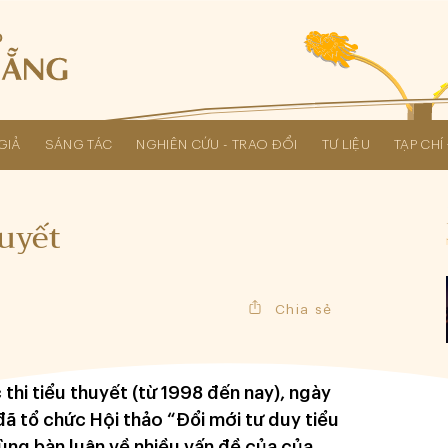
GIẢ
SÁNG TÁC
NGHIÊN CỨU - TRAO ĐỔI
TƯ LIỆU
TẠP CH
Các kỳ Đại hội Liên hiệp Hội
huyết
Chia sẻ
thi tiểu thuyết (từ 1998 đến nay), ngày
đã tổ chức Hội thảo “Đổi mới tư duy tiểu
cùng bàn luận về nhiều vấn đề của của