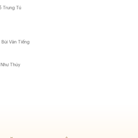
ồ Trung Tú
 Bùi Văn Tiếng
ị Như Thúy