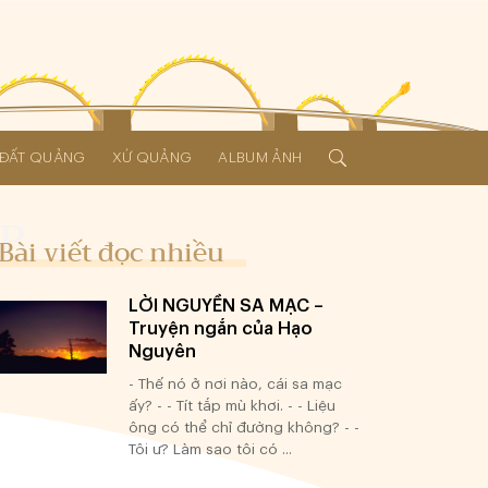
Í ĐẤT QUẢNG
XỨ QUẢNG
ALBUM ẢNH
Bài viết đọc nhiều
LỜI NGUYỀN SA MẠC –
Truyện ngắn của Hạo
Nguyên
- Thế nó ở nơi nào, cái sa mạc
ấy? - - Tít tắp mù khơi. - - Liệu
ông có thể chỉ đường không? - -
Tôi ư? Làm sao tôi có ...