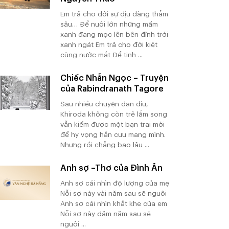
Em trả cho đời sự dịu dàng thẳm
sâu… Để nuôi lớn những mầm
xanh đang mọc lên bên đỉnh trời
xanh ngát Em trả cho đời kiệt
cùng nước mắt Để tinh ...
Chiếc Nhẫn Ngọc – Truyện
của Rabindranath Tagore
Sau nhiều chuyện dan díu,
Khiroda không còn trẻ lắm song
vẫn kiếm được một bạn trai mới
để hy vọng hắn cưu mang mình.
Nhưng rồi chẳng bao lâu ...
Anh sợ –Thơ của Đình Ân
Anh sợ cái nhìn độ lượng của mẹ
Nỗi sợ này vài năm sau sẽ nguôi
Anh sợ cái nhìn khắt khe của em
Nỗi sợ này dăm năm sau sẽ
nguôi ...