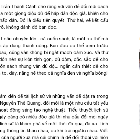
 Trần Thanh Cảnh cho rằng với vấn đề đổi mới cách
 ra một giọng điệu đủ để hấp dẫn độc giả, khiến cho
p dẫn. Đó là điều tiên quyết. Thứ hai, về kết cấu
 rõ, không đánh đố bạn đọc.
t câu chuyện lớn - cả cuốn sách, là một xu thế mà
ới đã áp dụng thành công. Bạn đọc có thể xem trước
 sau, cũng vẫn không bị ngắt mạch cảm xúc. Và thứ
, dồn nén sự kiện tinh gọn, đủ đậm, đặc sắc để cho
ốn sách nhưng vẫn đủ độ... ngắn cần thiết để cho
 to, dày, nặng nề theo cả nghĩa đen và nghĩa bóng!
tâm đến đề tài lịch sử và những vấn đề đặt ra trong
ăn Nguyễn Thế Quang, đổi mới là một nhu cầu tất yếu
hoạt động sáng tạo nghệ thuật. Tiểu thuyết lịch sử
gày càng có nhiều độc giả thì nhu cầu đổi mới ngày
lịch sử là khám phá về một thời đã qua, đã xa. Lịch
g thông tin khác nhau, có khi trái ngược nhau. Viết
p của người xưa mà cái chính là để đối thoại với hiện