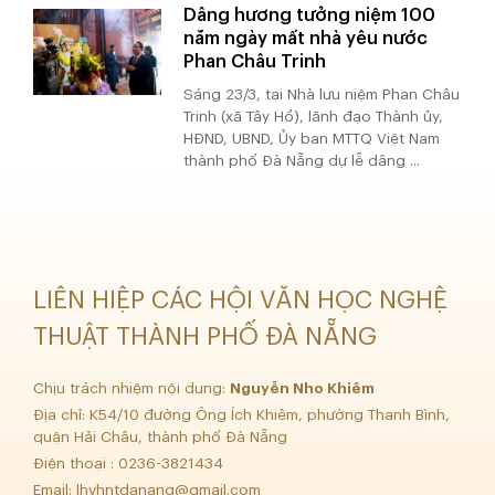
Dâng hương tưởng niệm 100
năm ngày mất nhà yêu nước
Phan Châu Trinh
Sáng 23/3, tại Nhà lưu niệm Phan Châu
Trinh (xã Tây Hồ), lãnh đạo Thành ủy,
HĐND, UBND, Ủy ban MTTQ Việt Nam
thành phố Đà Nẵng dự lễ dâng ...
LIÊN HIỆP CÁC HỘI VĂN HỌC NGHỆ
THUẬT THÀNH PHỐ ĐÀ NẴNG
Chịu trách nhiệm nội dung:
Nguyễn Nho Khiêm
Địa chỉ: K54/10 đường Ông Ích Khiêm, phường Thanh Bình,
quận Hải Châu, thành phố Đà Nẵng
Điện thoại : 0236-3821434
Email:
lhvhntdanang@gmail.com