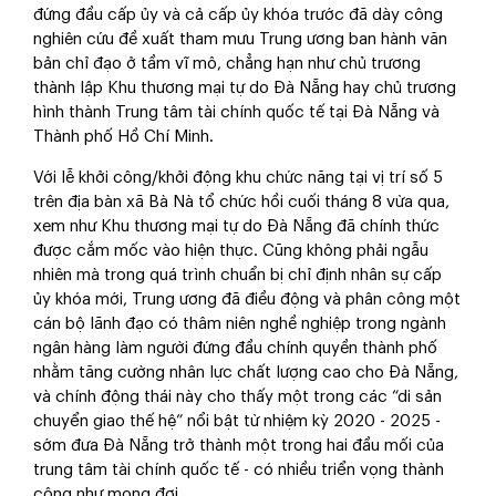
đứng đầu cấp ủy và cả cấp ủy khóa trước đã dày công
nghiên cứu đề xuất tham mưu Trung ương ban hành văn
bản chỉ đạo ở tầm vĩ mô, chẳng hạn như chủ trương
thành lập Khu thương mại tự do Đà Nẵng hay chủ trương
hình thành Trung tâm tài chính quốc tế tại Đà Nẵng và
Thành phố Hồ Chí Minh.
Với lễ khởi công/khởi động khu chức năng tại vị trí số 5
trên địa bàn xã Bà Nà tổ chức hồi cuối tháng 8 vừa qua,
xem như Khu thương mại tự do Đà Nẵng đã chính thức
được cắm mốc vào hiện thực. Cũng không phải ngẫu
nhiên mà trong quá trình chuẩn bị chỉ định nhân sự cấp
ủy khóa mới, Trung ương đã điều động và phân công một
cán bộ lãnh đạo có thâm niên nghề nghiệp trong ngành
ngân hàng làm người đứng đầu chính quyền thành phố
nhằm tăng cường nhân lực chất lượng cao cho Đà Nẵng,
và chính động thái này cho thấy một trong các “di sản
chuyển giao thế hệ” nổi bật từ nhiệm kỳ 2020 - 2025 -
sớm đưa Đà Nẵng trở thành một trong hai đầu mối của
trung tâm tài chính quốc tế - có nhiều triển vọng thành
công như mong đợi.