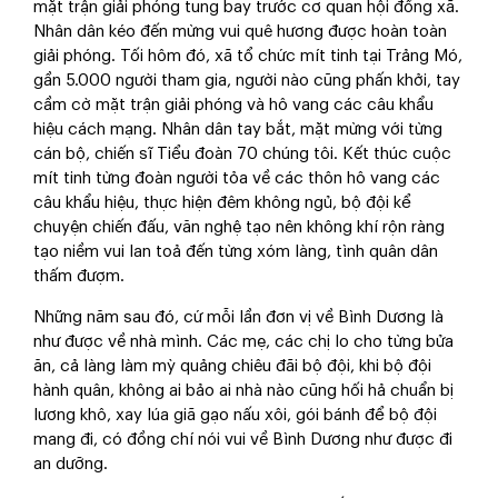
mặt trận giải phóng tung bay trước cơ quan hội đồng xã.
Nhân dân kéo đến mừng vui quê hương được hoàn toàn
giải phóng. Tối hôm đó, xã tổ chức mít tinh tại Trảng Mó,
gần 5.000 người tham gia, người nào cũng phấn khởi, tay
cầm cờ mặt trận giải phóng và hô vang các câu khẩu
hiệu cách mạng. Nhân dân tay bắt, mặt mừng với từng
cán bộ, chiến sĩ Tiểu đoàn 70 chúng tôi. Kết thúc cuộc
mít tinh từng đoàn người tỏa về các thôn hô vang các
câu khẩu hiệu, thực hiện đêm không ngủ, bộ đội kể
chuyện chiến đấu, văn nghệ tạo nên không khí rộn ràng
tạo niềm vui lan toả đến từng xóm làng, tình quân dân
thấm đượm.
Những năm sau đó, cứ mỗi lần đơn vị về Bình Dương là
như được về nhà mình. Các mẹ, các chị lo cho từng bửa
ăn, cả làng làm mỳ quảng chiêu đãi bộ đội, khi bộ đội
hành quân, không ai bảo ai nhà nào cũng hối hả chuẩn bị
lương khô, xay lúa giã gạo nấu xôi, gói bánh để bộ đội
mang đi, có đồng chí nói vui về Bình Dương như được đi
an dưỡng.