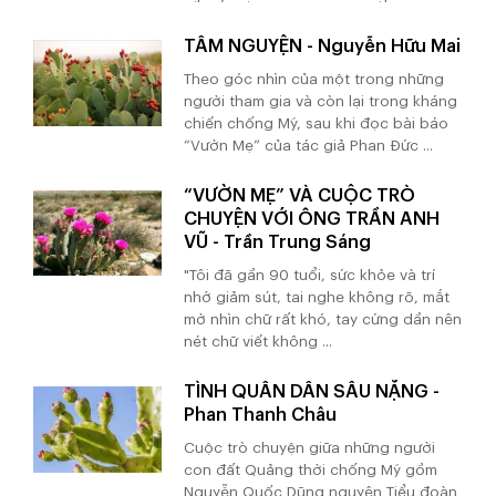
TÂM NGUYỆN - Nguyễn Hữu Mai
Theo góc nhìn của một trong những
người tham gia và còn lại trong kháng
chiến chống Mỹ, sau khi đọc bài báo
“Vườn Mẹ” của tác giả Phan Đức ...
“VƯỜN MẸ” VÀ CUỘC TRÒ
CHUYỆN VỚI ÔNG TRẦN ANH
VŨ - Trần Trung Sáng
"Tôi đã gần 90 tuổi, sức khỏe và trí
nhớ giảm sút, tai nghe không rõ, mắt
mờ nhìn chữ rất khó, tay cứng dần nên
nét chữ viết không ...
TÌNH QUÂN DÂN SÂU NẶNG -
Phan Thanh Châu
Cuộc trò chuyện giữa những người
con đất Quảng thời chống Mỹ gồm
Nguyễn Quốc Dũng nguyên Tiểu đoàn