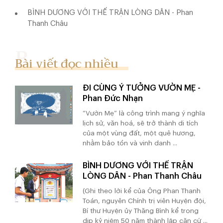
BÌNH DƯƠNG VỚI THẾ TRẬN LÒNG DÂN - Phan
Thanh Châu
Bài viết đọc nhiều
ĐI CÙNG Ý TƯỞNG VƯỜN MẸ -
Phan Đức Nhạn
“Vườn Mẹ” là công trình mang ý nghĩa
lịch sử, văn hoá, sẽ trở thành di tích
của một vùng đất, một quê hương,
nhằm bảo tồn và vinh danh ...
BÌNH DƯƠNG VỚI THẾ TRẬN
LÒNG DÂN - Phan Thanh Châu
(Ghi theo lời kể của Ông Phan Thanh
Toán, nguyên Chính trị viên Huyện đội,
Bí thư Huyện ủy Thăng Bình kể trong
dịp kỷ niệm 50 năm thành lập căn cứ ...