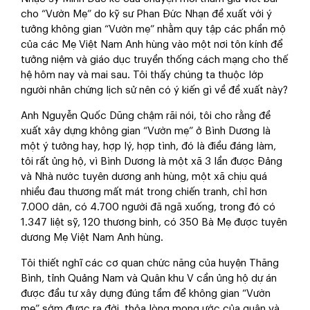
cho “Vườn Mẹ” do kỹ sư Phan Đức Nhạn đề xuất với ý
tưởng không gian “Vườn mẹ” nhằm quy tập các phần mộ
của các Mẹ Việt Nam Anh hùng vào một nơi tôn kính để
tưởng niệm và giáo dục truyền thống cách mạng cho thế
hệ hôm nay và mai sau. Tôi thấy chúng ta thuộc lớp
người nhân chứng lịch sử nên có ý kiến gì về đề xuất này?
Anh Nguyễn Quốc Dũng chậm rãi nói, tôi cho rằng đề
xuất xây dựng không gian “Vườn mẹ” ở Bình Dương là
một ý tưởng hay, hợp lý, hợp tình, đó là điều đáng làm,
tôi rất ủng hộ, vì Bình Dương là một xã 3 lần được Đảng
và Nhà nước tuyên dương anh hùng, một xã chịu quá
nhiều đau thương mất mát trong chiến tranh, chỉ hơn
7.000 dân, có 4.700 người đã ngã xuống, trong đó có
1.347 liệt sỹ, 120 thương binh, có 350 Bà Mẹ được tuyên
dương Mẹ Việt Nam Anh hùng.
Tôi thiết nghĩ các cơ quan chức năng của huyện Thăng
Bình, tỉnh Quảng Nam và Quân khu V cần ủng hộ dự án
được đầu tư xây dựng đúng tầm để không gian “Vườn
mẹ” sớm được ra đời, thỏa lòng mong ước của quân và