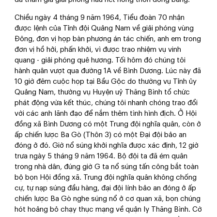
Chiều ngày 4 tháng 9 năm 1964, Tiểu đoàn 70 nhận
được lệnh của Tỉnh đội Quảng Nam về giải phóng vùng
Đông, đơn vị họp bàn phương án tác chiến, anh em trong
đơn vị hồ hởi, phấn khởi, vì được trao nhiệm vụ vinh
quang - giải phóng quê hương. Tối hôm đó chúng tôi
hành quân vượt qua đường 1A về Bình Dương. Lúc này đã
10 giờ đêm cuộc họp tại Bầu Gộc do thường vụ Tỉnh ủy
Quảng Nam, thường vụ Huyện uỷ Thăng Bình tổ chức
phát động vừa kết thúc, chúng tôi nhanh chóng trao đổi
với các anh lãnh đạo để nắm thêm tình hình địch. Ở Hội
đồng xã Bình Dương có một Trung đội nghĩa quân, còn ở
ấp chiến lược Ba Gò (Thôn 3) có một Đại đội bảo an
đóng ở đó. Giờ nổ súng khởi nghĩa được xác định, 12 giờ
trưa ngày 5 tháng 9 năm 1964. Bộ đội ta đã ém quân
trong nhà dân, đúng giờ G ta nổ súng tấn công bắt toàn
bộ bọn Hội đồng xã. Trung đội nghĩa quân không chống
cự, tự nạp súng đầu hàng, đại đội lính bảo an đóng ở ấp
chiến lược Ba Gò nghe súng nổ ở cơ quan xã, bọn chúng
hót hoảng bỏ chạy thục mạng về quận lỵ Thăng Bình. Cờ