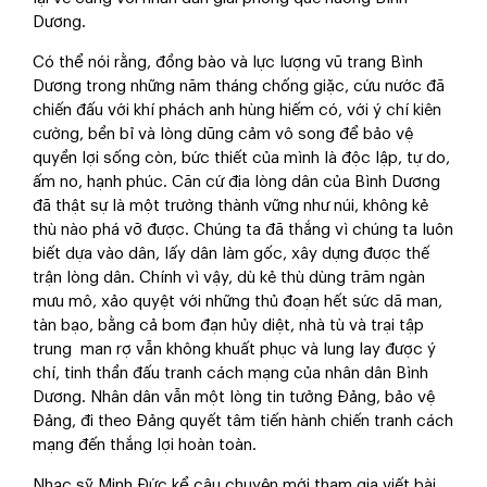
Dương.
Có thể nói rằng, đồng bào và lực lượng vũ trang Bình
Dương trong những năm tháng chống giặc, cứu nước đã
chiến đấu với khí phách anh hùng hiếm có, với ý chí kiên
cường, bền bỉ và lòng dũng cảm vô song để bảo vệ
quyền lợi sống còn, bức thiết của mình là độc lập, tự do,
ấm no, hạnh phúc. Căn cứ địa lòng dân của Bình Dương
đã thật sự là một trường thành vững như núi, không kẻ
thù nào phá vỡ được. Chúng ta đã thắng vì chúng ta luôn
biết dựa vào dân, lấy dân làm gốc, xây dựng được thế
trận lòng dân. Chính vì vậy, dù kẻ thù dùng trăm ngàn
mưu mô, xảo quyệt với những thủ đoạn hết sức dã man,
tàn bạo, bằng cả bom đạn hủy diệt, nhà tù và trại tập
trung man rợ vẫn không khuất phục và lung lay được ý
chí, tinh thần đấu tranh cách mạng của nhân dân Bình
Dương. Nhân dân vẫn một lòng tin tưởng Đảng, bảo vệ
Đảng, đi theo Đảng quyết tâm tiến hành chiến tranh cách
mạng đến thắng lợi hoàn toàn.
Nhạc sỹ Minh Đức kể câu chuyện mới tham gia viết bài