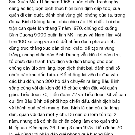
Sau Xuân Mậu Thân năm 1968, cuộc chiến tranh ngày
càng ác liệt, bọn địch thực hiện bình định cấp tốc, xua
quân đi càn quét, đánh phá vùng giải phóng của ta, trong
đó xã Bình Dương là nơi chịu nhiều ác liệt nhất. Tôi nhớ
trận càn quét lớn tháng 7 năm 1970, chúng đổ xuống
Bình Dương 9.000 quân lính Mỹ - ngụy và Nam Hàn với
trên 100 xe tăng và xe ủi đất nhằm đánh phá ác liệt,
dùng trực thăng xúc dân đi nơi khác, để tạo ra vùng
trắng, nhưng nhân dân Bình Dương vẫn kiên trì bám trụ,
tổ chức đấu tranh trực diện với địch không cho bọn
chúng cày ủi xóm làng, bọn địch thất bại, đành phải tổ
chức các khu dồn tại xã. Để chống lại việc bị đưa vào
các khu dồn, hơn 300 hộ dân chuyển ra làng Bàu Bính
sống cùng với du kích để tổ chức chiến đấu với quân
giặc. Tiểu đoàn 70, Tiểu đoàn 72 và Tiểu đoàn 74 về căn
cứ lõm Bàu Bính để phối hợp chiến đấu, đánh địch bảo
vệ thành quả cách mạng. Bàu Bính là căn cứ của lòng
dân, quân với dân một ý chí. Dù căn cứ lõm tồn tại 2
năm, nhưng đã có nhiều chiến công làm cho quân thù
khiếp vía. Đến ngày 26 tháng 3 năm 1975, Tiểu đoàn 70
lại về cùng với nhân dân giải phóng quê hương Bình