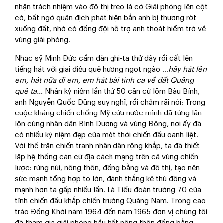
nhận trách nhiệm vào đô thị treo lá cờ Giải phóng lên cột
cờ, bất ngờ quân địch phát hiện bắn anh bị thương rớt
xuống đất, nhờ có đồng đội hỗ trợ anh thoát hiểm trở về
vùng giải phóng.
Nhạc sỹ Minh Đức cầm đàn ghi-ta thử dây rồi cất lên
tiếng hát với giai điệu quê hương ngọt ngào …
h
ãy hát lên
em, hát nữa đi em, em hát bài tình ca về đất Quảng
quê ta…
Nhân kỷ niệm lần thứ 50 căn cứ lõm Bàu Bính,
anh Nguyễn Quốc Dũng suy nghĩ, rồi chậm rãi nói: Trong
cuộc kháng chiến chống Mỹ cứu nước mình đã từng lăn
lộn cùng nhân dân Bình Dương và vùng Đông, nơi ấy đã
có nhiều kỷ niệm đẹp của một thời chiến đấu oanh liệt.
Với thế trận chiến tranh nhân dân rộng khắp, ta đã thiết
lập hệ thống căn cứ địa cách mạng trên cả vùng chiến
lược: rừng núi, nông thôn, đồng bằng và đô thị, tạo nên
sức mạnh tổng hợp to lớn, đánh thắng kẻ thù đông và
mạnh hơn ta gấp nhiều lần. Là Tiểu đoàn trưởng 70 của
tỉnh chiến đấu khắp chiến trường Quảng Nam. Trong cao
trào Đồng Khởi năm 1964 đến năm 1965 đơn vị chúng tôi
đã tham gia giải phóng hầu hết nông thôn đồng bằng.