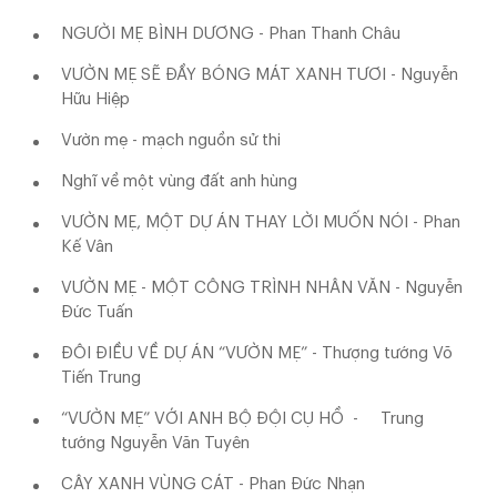
NGƯỜI MẸ BÌNH DƯƠNG - Phan Thanh Châu
VƯỜN MẸ SẼ ĐẦY BÓNG MÁT XANH TƯƠI - Nguyễn
Hữu Hiệp
Vườn mẹ - mạch nguồn sử thi
Nghĩ về một vùng đất anh hùng
VƯỜN MẸ, MỘT DỰ ÁN THAY LỜI MUỐN NÓI - Phan
Kế Vân
VƯỜN MẸ - MỘT CÔNG TRÌNH NHÂN VĂN - Nguyễn
Đức Tuấn
ĐÔI ĐIỀU VỀ DỰ ÁN “VƯỜN MẸ” - Thượng tướng Võ
Tiến Trung
“VƯỜN MẸ” VỚI ANH BỘ ĐỘI CỤ HỒ - Trung
tướng Nguyễn Văn Tuyên
CÂY XANH VÙNG CÁT - Phan Đức Nhạn