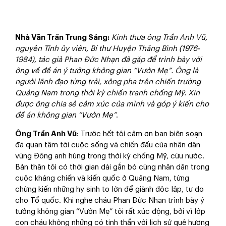
Nhà Văn Trần Trung Sáng
:
K
ính thưa ông Trần Anh Vũ
,
n
guyên
T
ỉnh ủy viên, Bí thư
H
uyện Thăng Bình (1976-
1984)
, t
ác giả Phan Đức Nhạn đã gặp để trình bày với
ông về đề án ý tưởng không gian “Vườn
M
ẹ”
. Ông
l
à
người lãnh đạo từng trải, xông pha trên chiến trường
Quảng Nam trong thời kỳ chiến tranh chống Mỹ. Xin
được
ông chia sẻ cảm xúc của mình và góp ý kiến cho
đề án không gian “
V
ườn
M
ẹ”
.
Ông Trần Anh Vũ
: Trước hết tôi cảm ơn ban biên soạn
đã quan tâm tới cuộc sống và chiến đấu của nhân dân
vùng Đông anh hùng trong thời kỳ chống Mỹ, cứu nước.
Bản thân tôi có thời gian dài gắn bó cùng nhân dân trong
cuộc kháng chiến và kiến quốc ở Quảng Nam, từng
chứng kiến những hy sinh to lớn để giành độc lập, tự do
cho Tổ quốc. Khi nghe cháu Phan Đức Nhạn trình bày ý
tưởng không gian “Vườn Mẹ” tôi rất xúc động, bởi vì lớp
con cháu không những có tinh thần với lịch sử quê hương