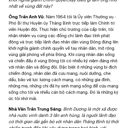
khởi nghĩa giành chính quyền,vậy
điều gì làm ông nhớ
nhất về vùng đất này?
Ông
Trần Anh Vũ
: Năm 1964 tôi là Ủy viên Thường vụ -
Phó Bí thư Huyện ủy Thăng Bình trực tiếp làm Chính trị
viên Huyện đội. Thực hiện chủ trương của cấp trên, tôi
nhận nhiệm vụ cùng các đồng chí lãnh đạo tỉnh phát
động và trực tiếp lãnh đạo nhân dân vùng Đông đứng lên
khởi nghĩa giành chính quyền về tay nhân dân, mở rộng
vùng giải phóng về phía Đông. Khi cùng nhân dân sống
và chiến đấu ở vùng Đông tôi có nhiều kỷ niệm đáng nhớ
với nhân dân và đồng đội. Đặc biệt ở những vùng bị địch
chiếm đóng, nhân dân đã cưu mang, nuôi dưỡng, che
dấu, bảo vệ lực lượng cách mạng, có những gia đình,
những mẹ, những chị đã hy sinh mạng sống để cứu mạng
sống cho tôi và nhiều cán bộ cách mạng. Đó là những ký
ức tôi nhớ mãi.
Nhà Văn Trần Trung Sáng
:
Bình Dương là một xã được
nhà nước vinh danh 3 lần anh hùng, là người lãnh đạo
có thời gian dài gắn bó với nhân dân Thăng Bình từ thời