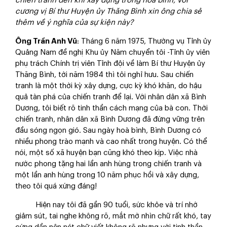
chiến tranh đến khi xây dựng trong hoà bình, với
cương vị
B
í thư
H
uyện ủy Thăng Bình xin ông chia sẻ
thêm về ý nghĩa của
sự kiện này?
Ông
Trần Anh Vũ
: Tháng 6 năm 1975, Thường vụ Tỉnh ủy
Quảng Nam đề nghị Khu ủy Năm chuyển tôi -Tỉnh ủy viên
phụ trách Chính trị viên Tỉnh đội về làm Bí thư Huyện ủy
Thăng Bình, tới năm 1984 thì tôi nghỉ hưu. Sau chiến
tranh là một thời kỳ xây dựng, cực kỳ khó khăn, do hậu
quả tàn phá của chiến tranh để lại. Với nhân dân xã Bình
Dương, tôi biết rõ tinh thần cách mạng của bà con. Thời
chiến tranh, nhân dân xã Bình Dương đã đứng vững trên
đầu sóng ngọn gió. Sau ngày hoà bình, Bình Dương có
nhiều phong trào mạnh và cao nhất trong huyện. Có thể
nói, một số xã huyện bạn cũng khó theo kịp. Việc nhà
nước phong tặng hai lần anh hùng trong chiến tranh và
một lần anh hùng trong 10 năm phục hồi và xây dựng,
theo tôi quá xứng đáng!
Hiện nay tôi đã gần 90 tuổi, sức khỏe và trí nhớ
giảm sút, tai nghe không rõ, mắt mờ nhìn chữ rất khó, tay