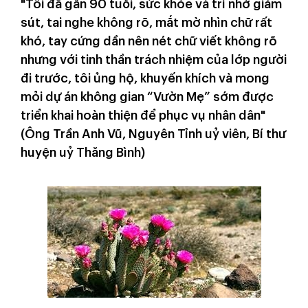
"Tôi đã gần 90 tuổi, sức khỏe và trí nhớ giảm
sút, tai nghe không rõ, mắt mờ nhìn chữ rất
khó, tay cứng dần nên nét chữ viết không rõ
nhưng với tinh thần trách nhiệm của lớp người
đi trước, tôi ủng hộ, khuyến khích và mong
mỏi dự án không gian “Vườn Mẹ” sớm được
triển khai hoàn thiện để phục vụ nhân dân"
(Ông Trần Anh Vũ, Nguyên Tỉnh uỷ viên, Bí thư
huyện uỷ Thăng Bình)