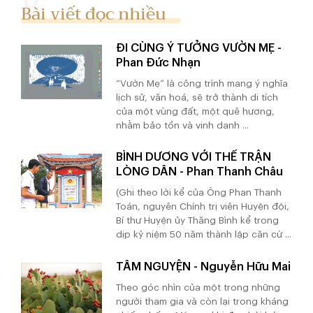
Bài viết đọc nhiều
ĐI CÙNG Ý TƯỞNG VƯỜN MẸ -
Phan Đức Nhạn
“Vườn Mẹ” là công trình mang ý nghĩa
lịch sử, văn hoá, sẽ trở thành di tích
của một vùng đất, một quê hương,
nhằm bảo tồn và vinh danh ...
BÌNH DƯƠNG VỚI THẾ TRẬN
LÒNG DÂN - Phan Thanh Châu
(Ghi theo lời kể của Ông Phan Thanh
Toán, nguyên Chính trị viên Huyện đội,
Bí thư Huyện ủy Thăng Bình kể trong
dịp kỷ niệm 50 năm thành lập căn cứ ...
TÂM NGUYỆN - Nguyễn Hữu Mai
Theo góc nhìn của một trong những
người tham gia và còn lại trong kháng