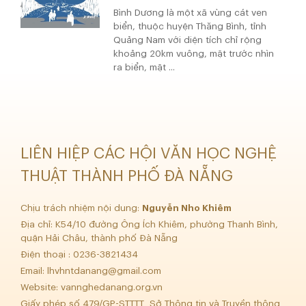
Bình Dương là một xã vùng cát ven
biển, thuộc huyện Thăng Bình, tỉnh
Quảng Nam với diện tích chỉ rộng
khoảng 20km vuông, mặt trước nhìn
ra biển, mặt ...
LIÊN HIỆP CÁC HỘI VĂN HỌC NGHỆ
THUẬT THÀNH PHỐ ĐÀ NẴNG
Chịu trách nhiệm nội dung:
Nguyễn Nho Khiêm
Địa chỉ: K54/10 đường Ông Ích Khiêm, phường Thanh Bình,
quận Hải Châu, thành phố Đà Nẵng
Điện thoại : 0236-3821434
Email:
lhvhntdanang@gmail.com
Website: vannghedanang.org.vn
Giấy phép số 479/GP-STTTT Sở Thông tin và Truyền thông