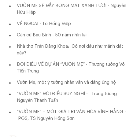
VƯỜN MẸ SẼ ĐẦY BÓNG MÁT XANH TƯƠI - Nguyễn
Hữu Hiệp
VỀ NGOẠI - Tô Hồng Điệp
Căn cứ Bàu Bính - 50 năm nhìn lại
Nhà thơ Trần Đăng Khoa: Có nơi đâu như mảnh đất
này?
ĐÔI ĐIỀU VỀ DỰ ÁN “VƯỜN MẸ” - Thượng tướng Võ
Tiến Trung
Vườn Mẹ, một ý tưởng nhân văn và đáng ủng hộ
“VƯỜN MẸ” ĐÔI ĐIỀU SUY NGHĨ - Trung tướng
Nguyễn Thanh Tuấn
“VƯỜN MẸ” – MỘT GIÁ TRỊ VĂN HÓA VĨNH HẰNG -
PGS, TS Nguyễn Hồng Sơn