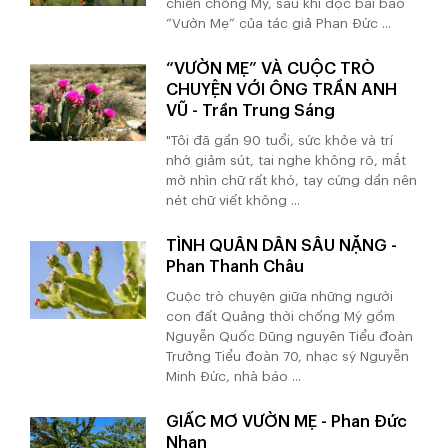
chiến chống Mỹ, sau khi đọc bài báo
“Vườn Mẹ” của tác giả Phan Đức ...
“VƯỜN MẸ” VÀ CUỘC TRÒ
CHUYỆN VỚI ÔNG TRẦN ANH
VŨ - Trần Trung Sáng
"Tôi đã gần 90 tuổi, sức khỏe và trí
nhớ giảm sút, tai nghe không rõ, mắt
mờ nhìn chữ rất khó, tay cứng dần nên
nét chữ viết không ...
TÌNH QUÂN DÂN SÂU NẶNG -
Phan Thanh Châu
Cuộc trò chuyện giữa những người
con đất Quảng thời chống Mỹ gồm
Nguyễn Quốc Dũng nguyên Tiểu đoàn
Trưởng Tiểu đoàn 70, nhạc sỹ Nguyễn
Minh Đức, nhà báo ...
GIẤC MƠ VƯỜN MẸ - Phan Đức
Nhạn