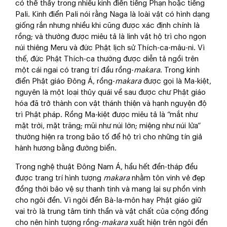
có thể thấy trong nhiều kinh điển tiếng Phạn hoặc tiếng
Pali. Kinh điển Pali nói rằng Naga là loài vật có hình dạng
giống rắn nhưng nhiều khi cũng được xác định chính là
rồng; và thường được miêu tả là linh vật hộ trì cho ngọn
núi thiêng Meru và đức Phật lịch sử Thích-ca-mâu-ni. Vì
thế, đức Phật Thích-ca thường được diễn tả ngồi trên
một cái ngai có trang trí đầu rồng-
makara
. Trong kinh
điển Phật giáo Đông Á, rồng-
makara
được gọi là Ma-kiệt,
nguyên là một loại thủy quái về sau được chư Phật giáo
hóa đã trở thành con vật thánh thiện và hạnh nguyện độ
trì Phật pháp. Rồng Ma-kiệt được miêu tả là “mắt như
mặt trời, mặt trăng; mũi như núi lớn; miệng như núi lửa”
thường hiện ra trong bão tố để hộ trì cho những tín giả
hành hương bằng đường biển.
Trong nghệ thuật Đông Nam Á, hầu hết đền-tháp đều
được trang trí hình tượng
makara
nhằm tôn vinh vẻ đẹp
đồng thời bảo vệ sự thanh tịnh và mang lại sự phồn vinh
cho ngôi đền. Vì ngôi đền Bà-la-môn hay Phật giáo giữ
vai trò là trung tâm tinh thần và vật chất của cộng đồng
cho nên hình tượng rồng-
makara
xuất hiện trên ngôi đền