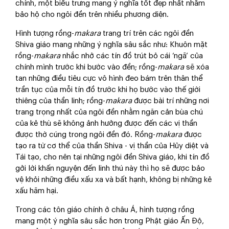
chính, một biểu trưng mang ý nghĩa tốt đẹp nhất nhằm
bảo hộ cho ngôi đền trên nhiều phương diện.
Hình tượng rồng-
makara
trang trí trên các ngôi đền
Shiva giáo mang những ý nghĩa sâu sắc như: Khuôn mặt
rồng-
makara
nhắc nhở các tín đồ trút bỏ cái ‘ngã’ của
chính mình trước khi bước vào đền; rồng-
makara
sẽ xóa
tan những điều tiêu cực vô hình đeo bám trên thân thể
trần tục của mỗi tín đồ trước khi họ bước vào thế giới
thiêng của thần linh; rồng-
makara
được bài trí những nơi
trang trọng nhất của ngôi đền nhằm ngăn cản bùa chú
của kẻ thù sẽ không ảnh hưởng được đến các vị thần
được thờ cúng trong ngôi đền đó. Rồng-
makara
được
tạo ra từ cơ thể của thần Shiva - vị thần của Hủy diệt và
Tái tạo, cho nên tại những ngôi đền Shiva giáo, khi tín đồ
gởi lời khấn nguyện đến linh thú này thì họ sẽ được bảo
vệ khỏi những điều xấu xa và bất hạnh, không bị những kẻ
xấu hãm hại.
Trong các tôn giáo chính ở châu Á, hình tượng rồng
mang một ý nghĩa sâu sắc hơn trong Phật giáo Ấn Độ,