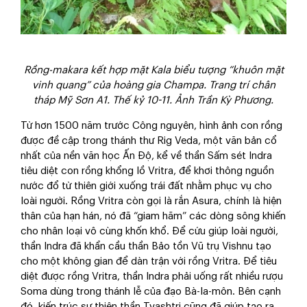
Rồng-makara kết hợp mặt Kala biểu tượng “khuôn mặt
vinh quang” của hoàng gia Champa. Trang trí chân
tháp Mỹ Sơn A1. Thế kỷ 10-11. Ảnh Trần Kỳ Phương.
Từ hơn 1500 năm trước Công nguyên, hình ảnh con rồng
được đề cập trong thánh thư Rig Veda, một văn bản cổ
nhất của nền văn học Ấn Độ, kể về thần Sấm sét Indra
tiêu diệt con rồng khổng lồ Vritra, để khơi thông nguồn
nước đổ từ thiên giới xuống trái đất nhằm phục vụ cho
loài người. Rồng Vritra còn gọi là rắn Asura, chính là hiện
thân của hạn hán, nó đã “giam hãm” các dòng sông khiến
cho nhân loại vô cùng khốn khổ. Để cứu giúp loài người,
thần Indra đã khẩn cầu thần Bảo tồn Vũ trụ Vishnu tạo
cho một không gian để dàn trận với rồng Vritra. Để tiêu
diệt được rồng Vritra, thần Indra phải uống rất nhiều rượu
Soma dùng trong thánh lễ của đạo Bà-la-môn. Bên cạnh
đó, kiến trúc sư thiên thần Tvashtri cũng đã giúp tạo ra