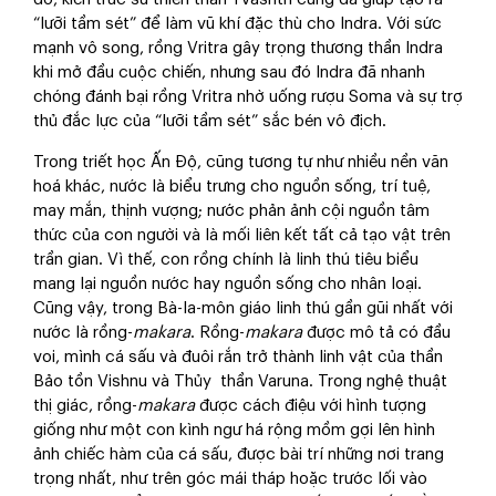
“lưỡi tầm sét” để làm vũ khí đặc thù cho Indra. Với sức
mạnh vô song, rồng Vritra gây trọng thương thần Indra
khi mở đầu cuộc chiến, nhưng sau đó Indra đã nhanh
chóng đánh bại rồng Vritra nhờ uống rượu Soma và sự trợ
thủ đắc lực của “lưỡi tầm sét” sắc bén vô địch.
Trong triết học Ấn Độ, cũng tương tự như nhiều nền văn
hoá khác, nước là biểu trưng cho nguồn sống, trí tuệ,
may mắn, thịnh vượng; nước phản ảnh cội nguồn tâm
thức của con người và là mối liên kết tất cả tạo vật trên
trần gian. Vì thế, con rồng chính là linh thú tiêu biểu
mang lại nguồn nước hay nguồn sống cho nhân loại.
Cũng vậy, trong Bà-la-môn giáo linh thú gần gũi nhất với
nước là rồng-
makara
. Rồng-
makara
được mô tả có đầu
voi, mình cá sấu và đuôi rắn trở thành linh vật của thần
Bảo tồn Vishnu và Thủy thần Varuna. Trong nghệ thuật
thị giác, rồng-
makara
được cách điệu với hình tượng
giống như một con kình ngư há rộng mồm gợi lên hình
ảnh chiếc hàm của cá sấu, được bài trí những nơi trang
trọng nhất, như trên góc mái tháp hoặc trước lối vào