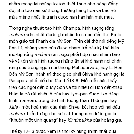
nhằm mang lại những lợi ích thiết thực cho cộng đồng
đó, như tạo nên sự thông thương hàng hoá và bảo vệ
mùa màng nhất là tránh được nạn hạn hán mất mùa.
Trong nghệ thuật tạo hình Champa, hình tượng rồng-
makara
sớm nhất được ghi nhận trên các đền thờ Bà-la-
môn giáo tại Thánh địa Mỹ Sơn. Trên đài thờ nổi tiếng Mỹ
Sơn E1, những vòm cửa được chạm trổ cầu kỳ thể hiện
mô-típ rồng
makara-
rắn
naga
phối hợp nhau nhằm bảo
vệ và tôn vinh hình tượng những ẩn sĩ khổ hạnh nơi chốn
rừng sâu trong ngọn núi thiêng Mahaparvata, nay là Hòn
Đền Mỹ Sơn, hành trì theo giáo phái Shiva khổ hạnh gọi là
Pasupata phổ biến từ đầu thế kỷ 8. Điều dễ nhận thấy
trên các ngôi đền ở Mỹ Sơn và tại nhiều di tích đền-tháp
khác là có rất nhiều ô cửa hay tym-pan được tạo dáng
hình mái vòm, trong đó hình tượng thần Thời gian hay
Kala
- một hoá thân của thần Shiva, kết hợp với hai đầu
makara
, biểu trưng cho sự cát tường nên được gọi là
“Khuôn mặt vinh quang” hay
Kirttimukha
của hoàng gia.
Thế kỷ 12-13 được xem là thời kỳ hưng thịnh nhất của